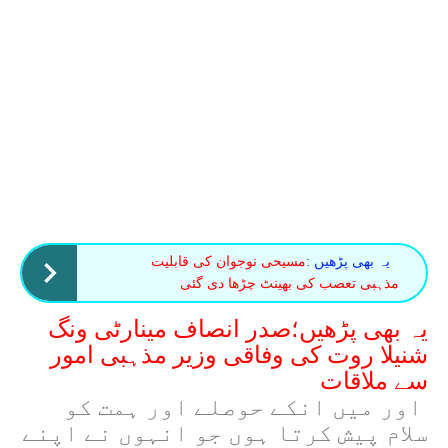
یہ بھی پڑھیں :
مسیحی نوجوان کی قابلیت
مذہبی تعصب کی بھینٹ چڑھا دی گئی
یہ بھی پڑھیں؛صدر انصاف مینارٹی ونگ
شنیلا روت کی وفاقی وزیر مذہبی امور
سے ملاقات
اور میں انکے حوصلے اور ہمت کو
سلام پیش کرتا ہوں جو انہوں نے اپنے