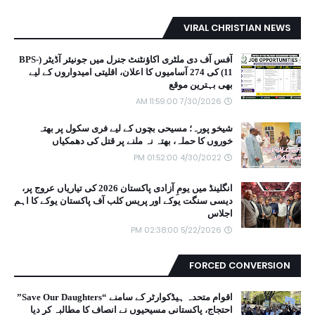
VIRAL CHRISTIAN NEWS
آفس آف دی ملٹری اکاؤنٹنٹ جنرل میں جونیئر آڈیٹر (BPS-
11) کی 274 آسامیوں کا اعلان، اقلیتی امیدواروں کے لیے
بھی بہترین موقع
7/30/2026 11:59:00 AM
شیخو پورہ؛ مسیحی بچوں کے لیے فری سکول پر بھتہ
خوروں کا حملہ، بھتہ نہ ملنے پر قتل کی دھمکیاں
4/30/2022 01:52:00 PM
انگلینڈ میں یومِ آزادی پاکستان 2026 کی تیاریاں عروج پر،
دیسی سنگت یوکے اور پریس کلب آف پاکستان یوکے کا اہم
اجلاس
5/22/2026 02:38:00 PM
FORCED CONVERSION
اقوام متحدہ ہیڈکوارٹر کے سامنے “Save Our Daughters”
احتجاج، پاکستانی مسیحیوں نے انصاف کا مطالبہ کر دیا