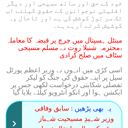
خود کے حق اور ساتھ مسیحی اور دیگر
اقلیتی نوجوانوں کے حقوق کیلئے اب
تک سر توڑ کوشش کی ہے اور تاحال وہ
کوشیش کرتے آرہے ہے۔
مینٹل ہسپتال میں چرچ پر قبضہ کا معاملہ
،محترمہ شنیلا روت نے مسلم مسیحی
سٹاف میں صلح کرادی
اسی کڑی میں انہوں نے وزیر اعظم پورٹل
سیل پر اپنے حقوق کی جنگ کو لیکر
تفصلی شکایتی درخواست لکھی جس پر
ایکشن ہوا اور انکو انٹرویو کیلئے بلایا گیا
یہ بھی پڑھیں :
سابق وفاقی
وزیر شہیدِ مسیحیت شہباز