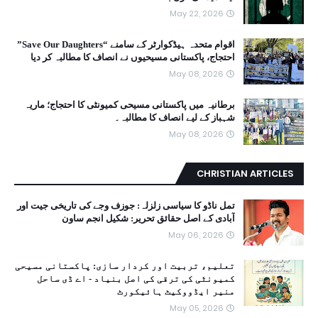
May 22, 2026
اقوام متحدہ ہیڈکوارٹر کے سامنے “Save Our Daughters”
احتجاج، پاکستانی مسیحیوں نے انصاف کا مطالبہ کر دیا
May 08, 2026
برطانیہ میں پاکستانی مسیحی کمیونٹی کا احتجاج؛ ماریہ
شہباز کے لیے انصاف کا مطالبہ۔
May 08, 2026
CHRISTIAN ARTICLES
تمل ناڈو کا سیاسی زلزلہ: جوزف وجے کی تاریخی جیت اور
آبادی کے اصل حقائق تحریر: شکیل انجم ساون
May 06, 2026
تعلیم، تربیت اور کردار سازی: پاکستانی مسیحی
کمیونٹی کی ترقی کی اصل بنیاد - اے ڈی ساحل
منیر ایڈووکیٹ ہائیکورٹ
May 05, 2026