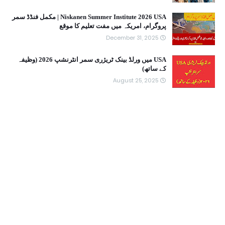
Niskanen Summer Institute 2026 USA | مکمل فنڈڈ سمر
پروگرام، امریکہ میں مفت تعلیم کا موقع
December 31, 2025
USA میں ورلڈ بینک ٹریژری سمر انٹرنشپ 2026 (وظیفہ
کے ساتھ)
August 25, 2025