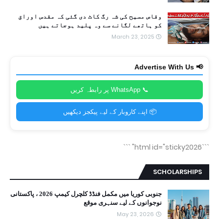
وقاص مسیح کی شہ رگ کاٹ دی گئی کہ مقدس اوراق
کو ہاتھے لگانے سے وہ پلید ہوجاتے ہیں
March 23, 2025
📢 Advertise With Us
📞 WhatsApp پر رابطہ کریں
📦 اپنے کاروبار کے لیے پیکجز دیکھیں
```
```html id="sticky2026"
SCHOLARSHIPS
جنوبی کوریا میں مکمل فنڈڈ کلچرل کیمپ 2026 ، پاکستانی
نوجوانوں کے لیے سنہری موقع
May 23, 2026