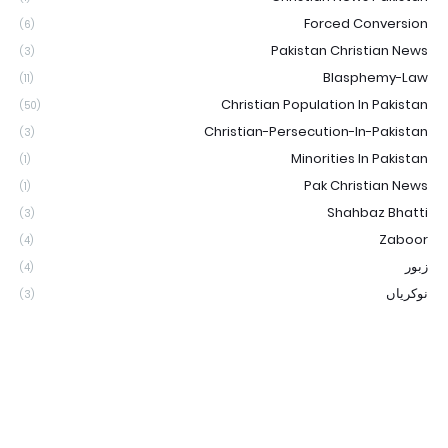
Forced Conversion
(6)
Pakistan Christian News
(3)
Blasphemy-Law
(11)
Christian Population In Pakistan
(50)
Christian-Persecution-In-Pakistan
(3)
Minorities In Pakistan
(1)
Pak Christian News
(1)
Shahbaz Bhatti
(3)
Zaboor
(4)
زبور
(4)
نوکریاں
(3)