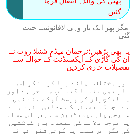
بھٹی کی والدہ انتقال فرما
گئیں
مگر پھر ایک بار وہی لاقانونیت جیت
گئی۔
یہ بھی پڑھیں؛ترجمان میڈم شنیلا روت نے
ان کی گاڑی کے ایکسیڈنٹ کے حوالے سے
تفصیلات جاری کردیں
اور مختلف بہانے بنا کر انکو اس
بار بھی بتایا گیا آپ مسیحی ہے اور
یہ لیکچرار کی پوسٹ آپکے لئے نہی
ہے۔ جبکہ بھائی کے مطابق انہوں نے
مسیحی پارلیمنٹرین سے بھی اس مسلہ
پر توجہ دلانے کی متعدد بار کوششیں
کی مگر اس مسلہ پر کوئی شنوائی نہ