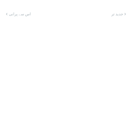
جدید تر
اس سے پرانی