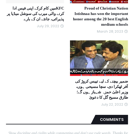
Proud of Christian Nation
KFCمیں کام کرکے اپنی فیس ادا
Istishnaa has won the important
کرنے والی میرب کی سوشل میڈیا پر
honor among the 20 best English
پذیرائی، جانئے ان کے بارے
medium schools
July 29, 2022
March 28, 2023
ضمیر بیچنے کے لیے تییس کروڑ کی
آفر ٹھکرا دی، سچا مسیحی ہوں،
وزیر اعلیٰ حمزہ شہباز ہوں گے؛
طارق مسیح گل کا دعویٰ
July 22, 2022
COMMENTS
Show discipline and civility while commenting and don't use rude words. Thanks for