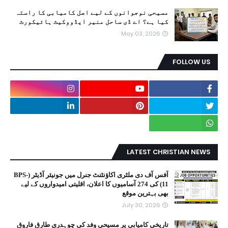
مسیحی نوجوانوں کے لیے اصل کامیابی کا راستہ
کیا ہے؟ اے ڈی ساحل منیر ایڈووکیٹ ہائیکورٹ
May 03, 2026
FOLLOW US
LATEST CHRISTIAN NEWS
آفس آف دی ملٹری اکاؤنٹنٹ جنرل میں جونیئر آڈیٹر (BPS-
11) کی 274 آسامیوں کا اعلان، اقلیتی امیدواروں کے لیے
بھی بہترین موقع
July 30, 2026
تاریخی کامیابی پر مسیحی وفد کی چوہدری طارق فاروق