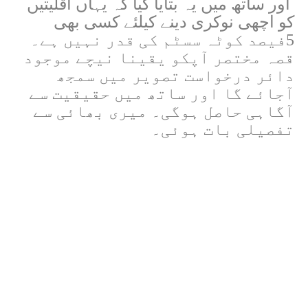
اور ساتھ میں یہ بتایا گیا کہ یہاں اقلیتیں
کو اچھی نوکری دینے کیلئے کسی بھی
5فیصد کوٹہ سسٹم کی قدر نہیں ہے۔
قصہ مختصر آپکو یقینا نیچے موجود
دائر درخواست تصویر میں سمجھ
آجائے گا اور ساتھ میں حقیقیت سے
آگاہی حاصل ہوگی۔ میری بھائی سے
تفصیلی بات ہوئی۔