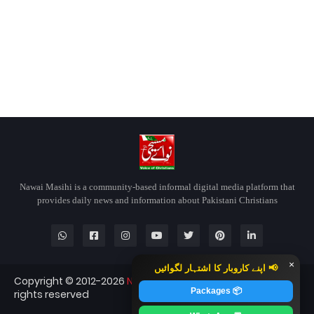
Nawai Masihi is a community-based informal digital media platform that
provides daily news and information about Pakistani Christians
×
📢 اپنے کاروبار کا اشتہار لگوائیں
Copyright © 2012-2026
Nawai Masihi
Nawai Masihi — All
📦 Packages
rights reserved
Blogger Templates
CopyBloggerThemes.com