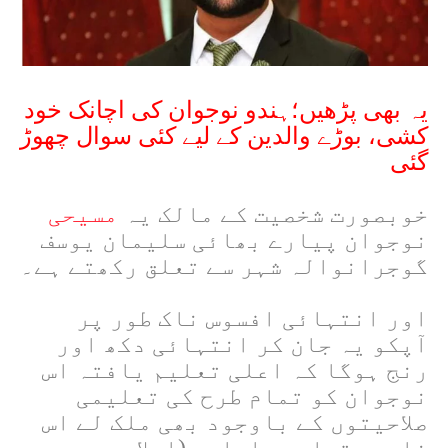
یہ بھی پڑھیں؛ہندو نوجوان کی اچانک خود
کشی، بوڑے والدین کے لیے کئی سوال چھوڑ
گئی
خوبصورت شخصیت کے مالک یہ
مسیحی
نوجوان پیارے بھائی سلیمان یوسف
گوجرانوالہ شہر سے تعلق رکھتے ہے۔
اور انتہائی افسوس ناک طور پر
آپکو یہ جان کر انتہائی دکھ اور
رنج ہوگا کہ اعلی تعلیم یافتہ اس
نوجوان کو تمام طرح کی تعلیمی
صلاحیتوں کے باوجود بھی ملک لے اس