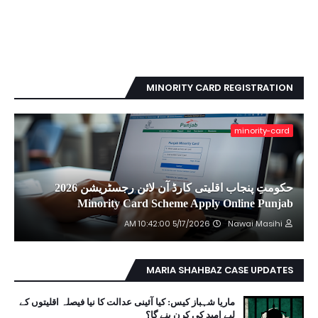
MINORITY CARD REGISTRATION
minority-card
حکومتِ پنجاب اقلیتی کارڈ آن لائن رجسٹریشن 2026
Minority Card Scheme Apply Online Punjab
5/17/2026 10:42:00 AM
Nawai Masihi
MARIA SHAHBAZ CASE UPDATES
ماریا شہباز کیس: کیا آئینی عدالت کا نیا فیصلہ اقلیتوں کے
لیے امید کی کرن بنے گا؟