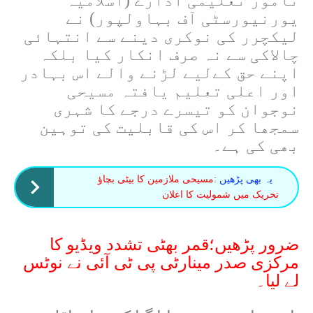
نامور تعلیمی ادارے (اسلامیہ
یورنیورسٹی آف بہاولپور) نے
لیکچرر کی نوکری دینے سے انتہائی
چالاکی سے نہ صرف انکار کیا بلکہ
اپنے حق کےلیے لڑنے والے اس بہادر
اور اعلی تعلیم یافتہ مسیحی
نوجوان کو تیسرے درجے کا شہری
سمجھا کر اس کی قابلیت کی توہین
بھی کی ہے۔
یہ بھی پڑھیں :
مسیحی ملازمین کا بیٹی بچاؤ
تحریک میں شمولیت کا اعلان
ضرور پڑھیں؛قمر بھٹی تشدد ویڈیو کا
مرکزی صدر مینارٹی پی ٹی آئی نے نوٹس
لے لیا۔