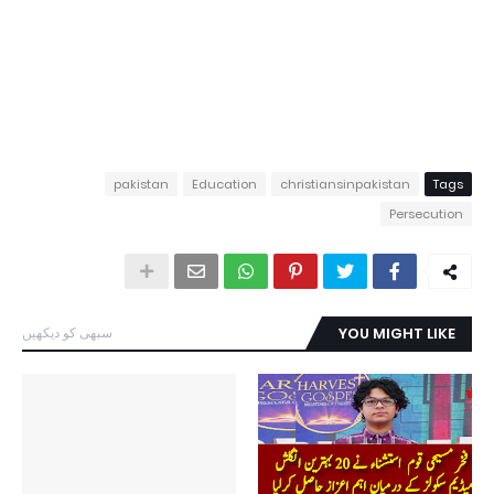
pakistan
Education
christiansinpakistan
Tags
Persecution
YOU MIGHT LIKE
سبھی کو دیکھیں