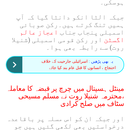
ہوسکی۔
جبکہ الٹا انکو دانٹا گیا کہ آپ
ہمیں تنگ کرتے ہیں۔رکن صوبائی
اسمبلی پنجاب جناب
اعجاز عالم
اگسٹن
اور رکن قومی اسمبلی (شنیلا
روت) سے رابطہ بھی ہوا۔
یہ بھی پڑھیں :
اسرائیلی جارحیت کے خلاف
احتجاج ، انسانوں کا قتل عام بند کیا جائے
مینٹل ہسپتال میں چرچ پر قبضہ کا معاملہ
،محترمہ شنیلا روت نے مسلم مسیحی
سٹاف میں صلح کرادی
اور جبکہ ان کو اس مسلہ پر باقاعدہ
درخواستیں بھی لکھی گئیں ہیں جو