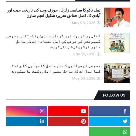
تمل ناڈو کا سیاسی زلزلہ: جوزف وجے کی تاریخی جیت اور
آبادی کے اصل حقائق تحریر: شکیل انجم ساون
May 06, 2026
تعلیم، تربیت اور کردار سازی: پاکستانی مسیحی
کمیونٹی کی ترقی کی اصل بنیاد - اے ڈی ساحل
منیر ایڈووکیٹ ہائیکورٹ
May 05, 2026
مسیحی نوجوانوں کے لیے اصل کامیابی کا راستہ
کیا ہے؟ اے ڈی ساحل منیر ایڈووکیٹ ہائیکورٹ
May 03, 2026
FOLLOW US