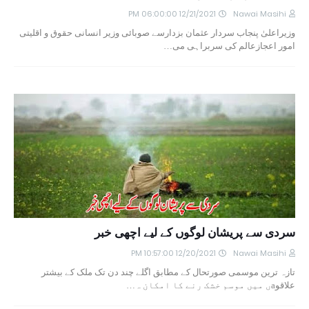
12/21/2021 06:00:00 PM
Nawai Masihi
وزیراعلیٰ پنجاب سردار عثمان بزدارسے صوبائی وزیر انسانی حقوق و اقلیتی
امور اعجازعالم کی سربراہی می…
سردی سے پریشان لوگوں کے لیے اچھی خبر
12/20/2021 10:57:00 PM
Nawai Masihi
تازہ ترین موسمی صورتحال کے مطابق اگلے چند دن تک ملک کے بیشتر
علاقوaں میں موسم خشک رنے کا امکان ہ…