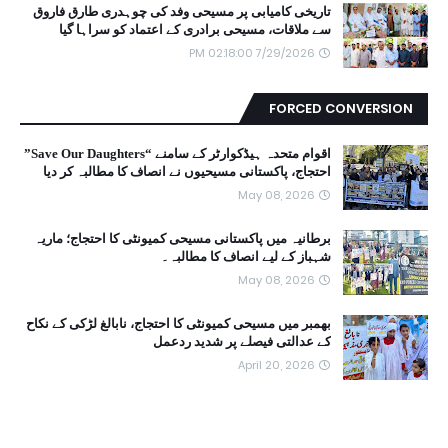
تاریخی کامیابی پر مسیحی وفد کی چوہدری طارق فاروق
سے ملاقات، مسیحی برادری کے اعتماد کو سراہا گیا
7/29/2026 02:18:00 PM
FORCED CONVERSION
اقوام متحدہ ہیڈکوارٹر کے سامنے “Save Our Daughters”
احتجاج، پاکستانی مسیحیوں نے انصاف کا مطالبہ کر دیا
May 08, 2026
برطانیہ میں پاکستانی مسیحی کمیونٹی کا احتجاج؛ ماریہ
شہباز کے لیے انصاف کا مطالبہ۔
May 08, 2026
بھمبر میں مسیحی کمیونٹی کا احتجاج، نابالغ لڑکی کے نکاح
کے عدالتی فیصلے پر شدید ردعمل
April 20, 2026