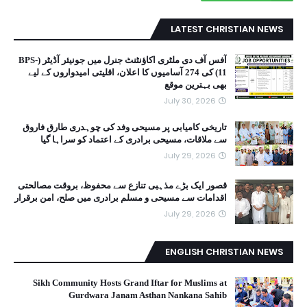
LATEST CHRISTIAN NEWS
آفس آف دی ملٹری اکاؤنٹنٹ جنرل میں جونیئر آڈیٹر (BPS-
11) کی 274 آسامیوں کا اعلان، اقلیتی امیدواروں کے لیے
بھی بہترین موقع
July 30, 2026
تاریخی کامیابی پر مسیحی وفد کی چوہدری طارق فاروق
سے ملاقات، مسیحی برادری کے اعتماد کو سراہا گیا
July 29, 2026
قصور ایک بڑے مذہبی تنازع سے محفوظ، بروقت مصالحتی
اقدامات سے مسیحی و مسلم برادری میں صلح، امن برقرار
July 29, 2026
ENGLISH CHRISTIAN NEWS
Sikh Community Hosts Grand Iftar for Muslims at
Gurdwara Janam Asthan Nankana Sahib