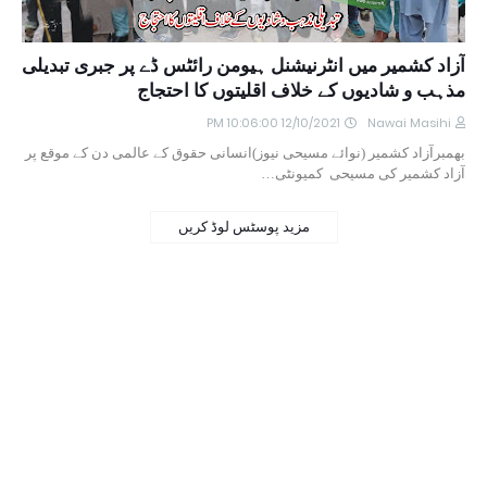
آزاد کشمیر میں انٹرنیشنل ہیومن رائٹس ڈے پر جبری تبدیلی
مذہب و شادیوں کے خلاف اقلیتوں کا احتجاج
12/10/2021 10:06:00 PM
Nawai Masihi
بھمبرآزاد کشمیر (نوائے مسیحی نیوز)انسانی حقوق کے عالمی دن کے موقع پر
آزاد کشمیر کی مسیحی کمیونٹی…
مزید پوسٹس لوڈ کریں