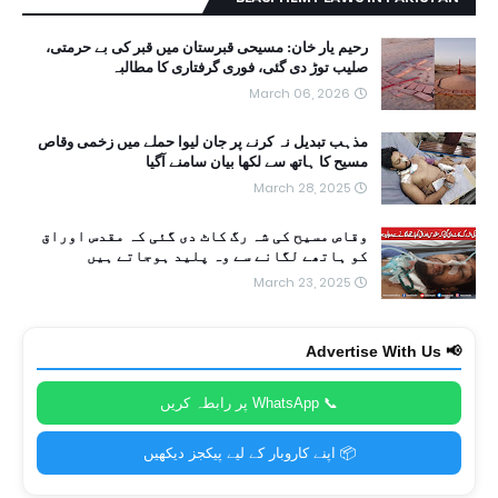
رحیم یار خان: مسیحی قبرستان میں قبر کی بے حرمتی،
صلیب توڑ دی گئی، فوری گرفتاری کا مطالبہ
March 06, 2026
مذہب تبدیل نہ کرنے پر جان لیوا حملے میں زخمی وقاص
مسیح کا ہاتھ سے لکھا بیان سامنے آگیا
March 28, 2025
وقاص مسیح کی شہ رگ کاٹ دی گئی کہ مقدس اوراق
کو ہاتھے لگانے سے وہ پلید ہوجاتے ہیں
March 23, 2025
📢 Advertise With Us
📞 WhatsApp پر رابطہ کریں
📦 اپنے کاروبار کے لیے پیکجز دیکھیں