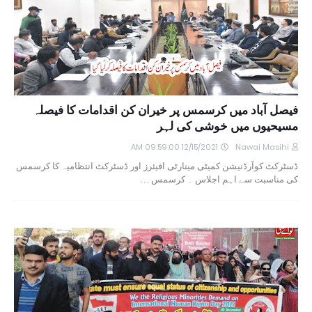
فیصل آباد میں کرسمس پر خیران کن اقدامات کا فیصلہ
مسیحیوں میں خوشی کی لہر
12/15/2021 09:59:00 AM
Nawai Masihi
ڈسٹرکٹ کوآرڈنیشن کمیٹی مینارٹی افیئرز اور ڈسٹرکٹ انتظامیہ کا کرسمس
کی مناسبت سے اہم اجلاس ۔ کرسمس …