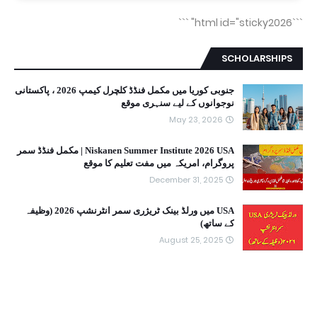
```
```html id="sticky2026"
SCHOLARSHIPS
جنوبی کوریا میں مکمل فنڈڈ کلچرل کیمپ 2026 ، پاکستانی
نوجوانوں کے لیے سنہری موقع
May 23, 2026
Niskanen Summer Institute 2026 USA | مکمل فنڈڈ سمر
پروگرام، امریکہ میں مفت تعلیم کا موقع
December 31, 2025
USA میں ورلڈ بینک ٹریژری سمر انٹرنشپ 2026 (وظیفہ
کے ساتھ)
August 25, 2025