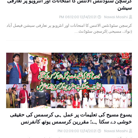
کرسچن سٹوڈنٹس الائنس کا امتحانات اور انٹرویو پر تعارفی
سیشن
12/14/2021 06:12:00 PM
Nawai Masihi
کرسچن سٹوڈنٹس الائنس کا امتحانات اور انٹرویو پر تعارفی سیشن فیصل آباد
(نوائے مسیحی )کرسچن سٹوڈنٹ…
یسوع مسیح کی تعلیمات پر عمل ہی کرسمس کی حقیقی
خوشی دے سکتا ہے؛ مقررین کرسمس یوتھ کانفرنس
12/14/2021 02:09:00 PM
Nawai Masihi