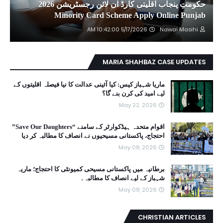
حکومتِ پنجاب اقلیتی کارڈ آن لائن رجسٹریشن 2026
Minority Card Scheme Apply Online Punjab
5/17/2026 10:42:00 AM
Nawai Masihi
MARIA SHAHBAZ CASE UPDATES
ماریا شہباز کیس: کیا آئینی عدالت کا نیا فیصلہ اقلیتوں کے
لیے امید کی کرن بنے گا؟
May 22, 2026
اقوام متحدہ ہیڈکوارٹر کے سامنے “Save Our Daughters”
احتجاج، پاکستانی مسیحیوں نے انصاف کا مطالبہ کر دیا
May 08, 2026
برطانیہ میں پاکستانی مسیحی کمیونٹی کا احتجاج؛ ماریہ
شہباز کے لیے انصاف کا مطالبہ۔
May 08, 2026
CHRISTIAN ARTICLES