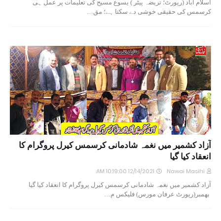
اسلام آباد (رپورٹ؛ تریضہ پیٹر ) یسوع مسیح کی تعلیمات پر عمل ہی
کرسمس کی حقیقی خوشی دے سکتا ہے؛ مق…
آزاد کشمیر میں نغمہ شادمانی کرسمس کیرل پروگرام کا
انعقاد کیا گیا
12/14/2021 10:19:00 AM
Nawai Masihi
آزاد کشمیر میں نغمہ شادمانی کرسمس کیرل پروگرام کا انعقاد کیا گیا
بھمبر(رپورٹ عرفان مورس) فلیکس م…