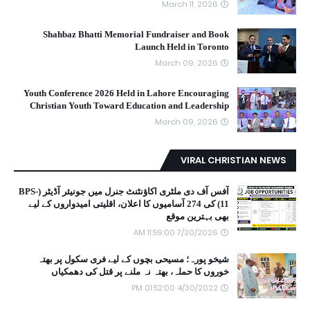
March 11, 2026
Shahbaz Bhatti Memorial Fundraiser and Book
Launch Held in Toronto
March 09, 2026
Youth Conference 2026 Held in Lahore Encouraging
Christian Youth Toward Education and Leadership
March 09, 2026
VIRAL CHRISTIAN NEWS
آفس آف دی ملٹری اکاؤنٹنٹ جنرل میں جونیئر آڈیٹر (BPS-
11) کی 274 آسامیوں کا اعلان، اقلیتی امیدواروں کے لیے
بھی بہترین موقع
7/30/2026 11:59:00 AM
شیخو پورہ؛ مسیحی بچوں کے لیے فری سکول پر بھتہ
خوروں کا حملہ، بھتہ نہ ملنے پر قتل کی دھمکیاں
4/30/2022 01:52:00 PM