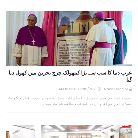
عرب دنیا کا سب سے بڑا کیتھولک چرچ بحرین میں کھول دیا
گیا
12/19/2021 10:59:00 AM
Nawai Masihi
عرب دنیا جس میں بحرین، امارات، یمن، سعودی عرب، قطر ، کویت
عمان اور عراق و اردن کے کچھ علاقے شامل ہی…