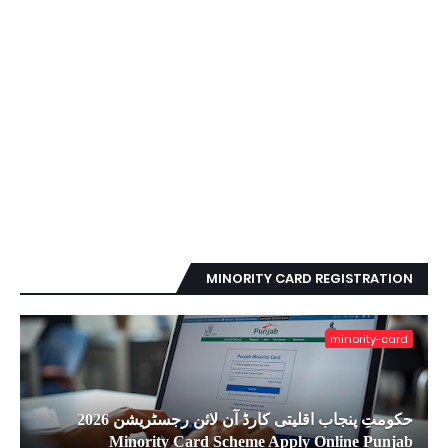
MINORITY CARD REGISTRATION
minority-card
حکومتِ پنجاب اقلیتی کارڈ آن لائن رجسٹریشن 2026
Minority Card Scheme Apply Online Punjab