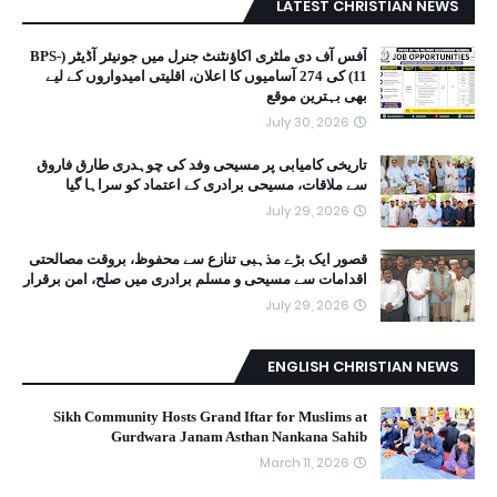
LATEST CHRISTIAN NEWS
آفس آف دی ملٹری اکاؤنٹنٹ جنرل میں جونیئر آڈیٹر (BPS-
11) کی 274 آسامیوں کا اعلان، اقلیتی امیدواروں کے لیے
بھی بہترین موقع
July 30, 2026
تاریخی کامیابی پر مسیحی وفد کی چوہدری طارق فاروق
سے ملاقات، مسیحی برادری کے اعتماد کو سراہا گیا
July 29, 2026
قصور ایک بڑے مذہبی تنازع سے محفوظ، بروقت مصالحتی
اقدامات سے مسیحی و مسلم برادری میں صلح، امن برقرار
July 29, 2026
ENGLISH CHRISTIAN NEWS
Sikh Community Hosts Grand Iftar for Muslims at
Gurdwara Janam Asthan Nankana Sahib
March 11, 2026