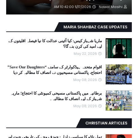
5/17/2026 10:42:00 AM
Nawai Masihi
MARIA SHAHBAZ CASE UPDATES
ماریا شہباز کیس: کیا آئینی عدالت کا نیا فیصلہ اقلیتوں کے
لیے امید کی کرن بنے گا؟
May 22, 2026
اقوام متحدہ ہیڈکوارٹر کے سامنے “Save Our Daughters”
احتجاج، پاکستانی مسیحیوں نے انصاف کا مطالبہ کر دیا
May 08, 2026
برطانیہ میں پاکستانی مسیحی کمیونٹی کا احتجاج؛ ماریہ
شہباز کے لیے انصاف کا مطالبہ۔
May 08, 2026
CHRISTIAN ARTICLES
تمل ناڈو کا سیاسی زلزلہ: جوزف وجے کی تاریخی جیت اور