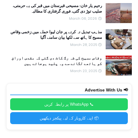
رحیم یار خان: مسیحی قبرستان میں قبر کی بے حرمتی،
صلیب توڑ دی گئی، فوری گرفتاری کا مطالبہ
March 06, 2026
مذہب تبدیل نہ کرنے پر جان لیوا حملے میں زخمی وقاص
مسیح کا ہاتھ سے لکھا بیان سامنے آگیا
March 28, 2025
وقاص مسیح کی شہ رگ کاٹ دی گئی کہ مقدس اوراق
کو ہاتھے لگانے سے وہ پلید ہوجاتے ہیں
March 23, 2025
📢 Advertise With Us
📞 WhatsApp پر رابطہ کریں
📦 اپنے کاروبار کے لیے پیکجز دیکھیں