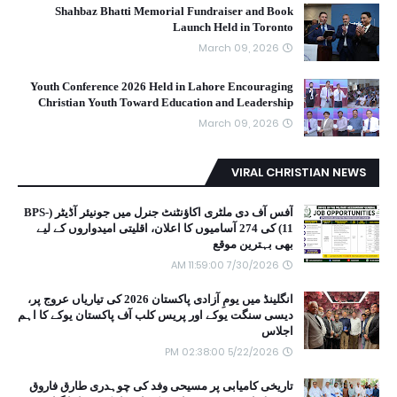
Shahbaz Bhatti Memorial Fundraiser and Book
Launch Held in Toronto
March 09, 2026
Youth Conference 2026 Held in Lahore Encouraging
Christian Youth Toward Education and Leadership
March 09, 2026
VIRAL CHRISTIAN NEWS
آفس آف دی ملٹری اکاؤنٹنٹ جنرل میں جونیئر آڈیٹر (BPS-
11) کی 274 آسامیوں کا اعلان، اقلیتی امیدواروں کے لیے
بھی بہترین موقع
7/30/2026 11:59:00 AM
انگلینڈ میں یومِ آزادی پاکستان 2026 کی تیاریاں عروج پر،
دیسی سنگت یوکے اور پریس کلب آف پاکستان یوکے کا اہم
اجلاس
5/22/2026 02:38:00 PM
تاریخی کامیابی پر مسیحی وفد کی چوہدری طارق فاروق