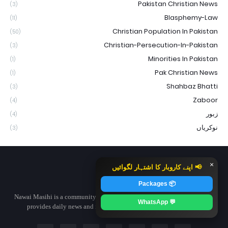
Pakistan Christian News
(3)
Blasphemy-Law
(11)
Christian Population In Pakistan
(50)
Christian-Persecution-In-Pakistan
(3)
Minorities In Pakistan
(1)
Pak Christian News
(1)
Shahbaz Bhatti
(3)
Zaboor
(4)
زبور
(4)
نوکریاں
(3)
×
📢 اپنے کاروبار کا اشتہار لگوائیں
📦 Packages
Nawai Masihi is a community-based informal digital media platform that
💬 WhatsApp
provides daily news and information about Pakistani Christians