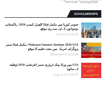
```
```html id="sticky2026"
SCHOLARSHIPS
جنوبی کوریا میں مکمل فنڈڈ کلچرل کیمپ 2026 ، پاکستانی
نوجوانوں کے لیے سنہری موقع
May 23, 2026
Niskanen Summer Institute 2026 USA | مکمل فنڈڈ سمر
پروگرام، امریکہ میں مفت تعلیم کا موقع
December 31, 2025
USA میں ورلڈ بینک ٹریژری سمر انٹرنشپ 2026 (وظیفہ
کے ساتھ)
August 25, 2025