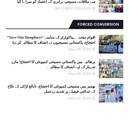
سے ملاقات، مسیحی برادری کے اعتماد کو سراہا گیا
7/29/2026 02:18:00 PM
FORCED CONVERSION
اقوام متحدہ ہیڈکوارٹر کے سامنے “Save Our Daughters”
احتجاج، پاکستانی مسیحیوں نے انصاف کا مطالبہ کر دیا
May 08, 2026
برطانیہ میں پاکستانی مسیحی کمیونٹی کا احتجاج؛ ماریہ
شہباز کے لیے انصاف کا مطالبہ۔
May 08, 2026
بھمبر میں مسیحی کمیونٹی کا احتجاج، نابالغ لڑکی کے نکاح
کے عدالتی فیصلے پر شدید ردعمل
April 20, 2026