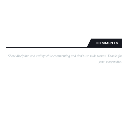
COMMENTS
Show discipline and civility while commenting and don't use rude words. Thanks for
your cooperation