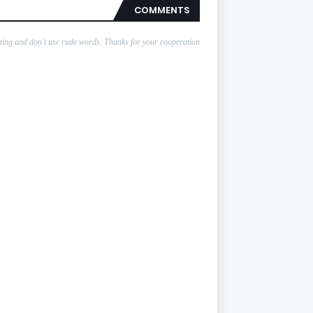
COMMENTS
nting and don't use rude words. Thanks for your cooperation