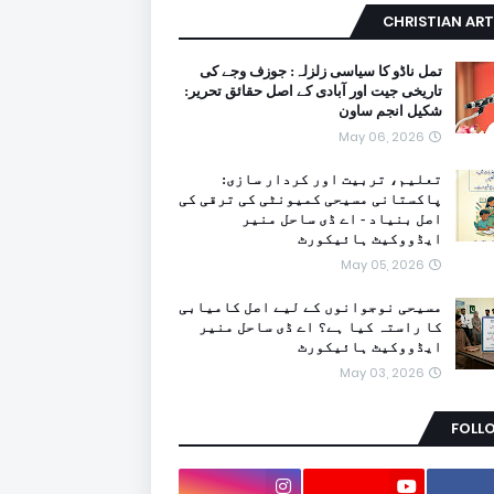
CHRISTIAN ART
تمل ناڈو کا سیاسی زلزلہ: جوزف وجے کی
تاریخی جیت اور آبادی کے اصل حقائق تحریر:
شکیل انجم ساون
May 06, 2026
تعلیم، تربیت اور کردار سازی:
پاکستانی مسیحی کمیونٹی کی ترقی کی
اصل بنیاد - اے ڈی ساحل منیر
ایڈووکیٹ ہائیکورٹ
May 05, 2026
مسیحی نوجوانوں کے لیے اصل کامیابی
کا راستہ کیا ہے؟ اے ڈی ساحل منیر
ایڈووکیٹ ہائیکورٹ
May 03, 2026
FOLL