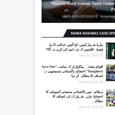
2026 Minority Card Scheme Apply Online
P
5/17/2026 10:42:00 AM
Nawai Ma
MARIA SHAHBAZ CASE UP
ماریا شہباز کیس: کیا آئینی عدالت کا نیا
فیصلہ اقلیتوں کے لیے امید کی کرن بنے گا؟
May 22, 2026
اقوام متحدہ ہیڈکوارٹر کے سامنے “Save Our
Daughters” احتجاج، پاکستانی مسیحیوں نے
انصاف کا مطالبہ کر دیا
May 08, 2026
برطانیہ میں پاکستانی مسیحی کمیونٹی کا
احتجاج؛ ماریہ شہباز کے لیے انصاف کا
مطالبہ۔
May 08, 2026