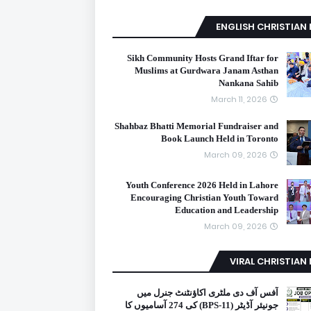
ENGLISH CHRISTIAN
Sikh Community Hosts Grand Iftar for
Muslims at Gurdwara Janam Asthan
Nankana Sahib
March 11, 2026
Shahbaz Bhatti Memorial Fundraiser and
Book Launch Held in Toronto
March 09, 2026
Youth Conference 2026 Held in Lahore
Encouraging Christian Youth Toward
Education and Leadership
March 09, 2026
VIRAL CHRISTIAN
آفس آف دی ملٹری اکاؤنٹنٹ جنرل میں
جونیئر آڈیٹر (BPS-11) کی 274 آسامیوں کا