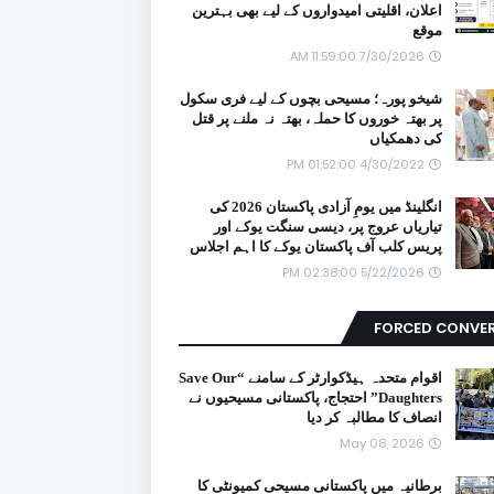
اعلان، اقلیتی امیدواروں کے لیے بھی بہترین
موقع
7/30/2026 11:59:00 AM
شیخو پورہ؛ مسیحی بچوں کے لیے فری سکول
پر بھتہ خوروں کا حملہ، بھتہ نہ ملنے پر قتل
کی دھمکیاں
4/30/2022 01:52:00 PM
انگلینڈ میں یومِ آزادی پاکستان 2026 کی
تیاریاں عروج پر، دیسی سنگت یوکے اور
پریس کلب آف پاکستان یوکے کا اہم اجلاس
5/22/2026 02:38:00 PM
FORCED CONVE
اقوام متحدہ ہیڈکوارٹر کے سامنے “Save Our
Daughters” احتجاج، پاکستانی مسیحیوں نے
انصاف کا مطالبہ کر دیا
May 08, 2026
برطانیہ میں پاکستانی مسیحی کمیونٹی کا