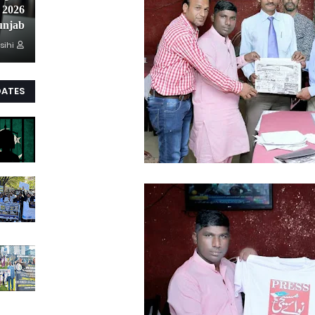
unjab
sihi
DATES