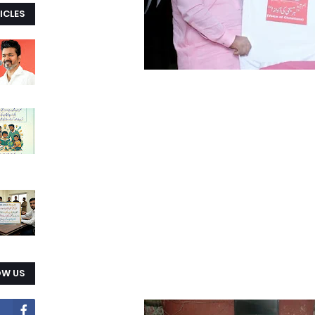
ICLES
OW US