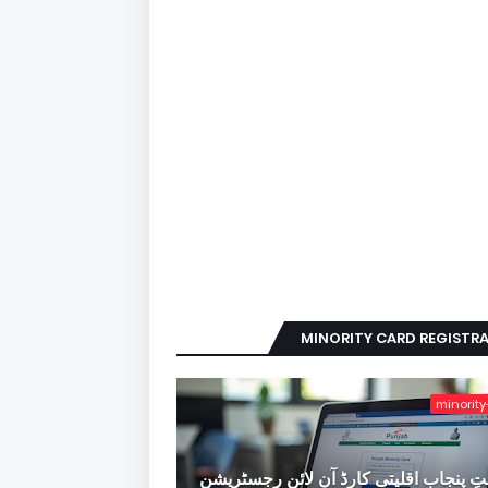
MINORITY CARD REGISTR
minority
ِ پنجاب اقلیتی کارڈ آن لائن رجسٹریشن