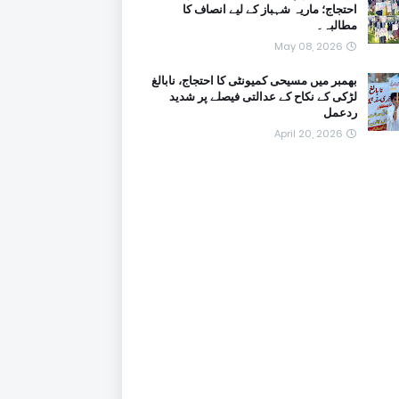
احتجاج؛ ماریہ شہباز کے لیے انصاف کا
مطالبہ۔
May 08, 2026
بھمبر میں مسیحی کمیونٹی کا احتجاج، نابالغ
لڑکی کے نکاح کے عدالتی فیصلے پر شدید
ردعمل
April 20, 2026