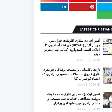
LATEST CHRISTIAN
آفس آف دی ملٹری اکاؤنٹنٹ جنرل میں
جونیئر آڈیٹر (BPS-11) کی 274 آسامیوں کا
اعلان، اقلیتی امیدواروں کے لیے بھی بہترین
موقع
July 30, 2026
تاریخی کامیابی پر مسیحی وفد کی چوہدری
طارق فاروق سے ملاقات، مسیحی برادری کے
اعتماد کو سراہا گیا
July 29, 2026
قصور ایک بڑے مذہبی تنازع سے محفوظ،
بروقت مصالحتی اقدامات سے مسیحی و
مسلم برادری میں صلح، امن برقرار
July 29, 2026