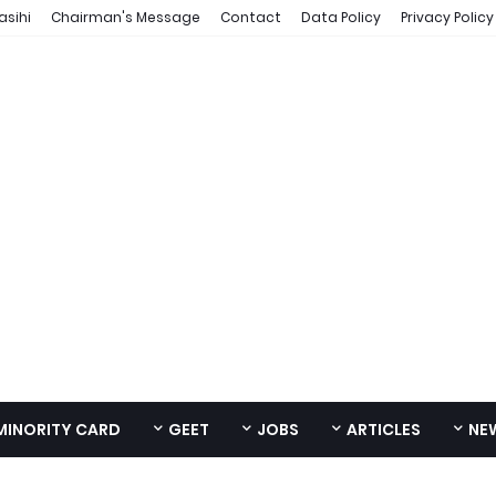
asihi
Chairman's Message
Contact
Data Policy
Privacy Policy
MINORITY CARD
GEET
JOBS
ARTICLES
NE