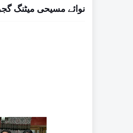
نوائے مسیحی میٹنگ گجرات 