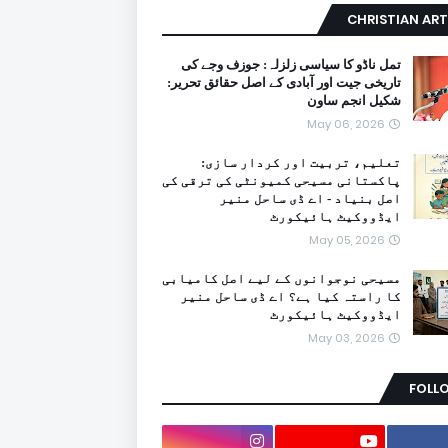
CHRISTIAN ART
تمل ناڈو کا سیاسی زلزلہ: جوزف وجے کی
تاریخی جیت اور آبادی کے اصل حقائق تحریر:
شکیل انجم ساون
May 06, 2026
تعلیم، تربیت اور کردار سازی:
پاکستانی مسیحی کمیونٹی کی ترقی کی
اصل بنیاد - اے ڈی ساحل منیر
ایڈووکیٹ ہائیکورٹ
May 05, 2026
مسیحی نوجوانوں کے لیے اصل کامیابی
کا راستہ کیا ہے؟ اے ڈی ساحل منیر
ایڈووکیٹ ہائیکورٹ
May 03, 2026
FOLL