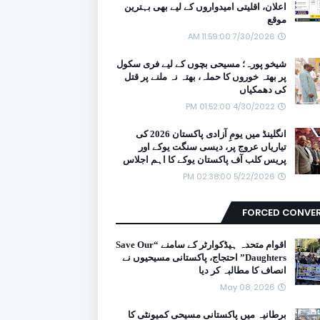
اعلان، اقلیتی امیدواروں کے لیے بھی بہترین
موقع
7/30/2026 11:59:00 AM
شیخو پورہ؛ مسیحی بچوں کے لیے فری سکول
پر بھتہ خوروں کا حملہ، بھتہ نہ ملنے پر قتل
کی دھمکیاں
4/30/2022 01:52:00 PM
انگلینڈ میں یومِ آزادی پاکستان 2026 کی
تیاریاں عروج پر، دیسی سنگت یوکے اور
پریس کلب آف پاکستان یوکے کا اہم اجلاس
5/22/2026 02:38:00 PM
FORCED CONVE
اقوام متحدہ ہیڈکوارٹر کے سامنے “Save Our
Daughters” احتجاج، پاکستانی مسیحیوں نے
انصاف کا مطالبہ کر دیا
May 08, 2026
برطانیہ میں پاکستانی مسیحی کمیونٹی کا