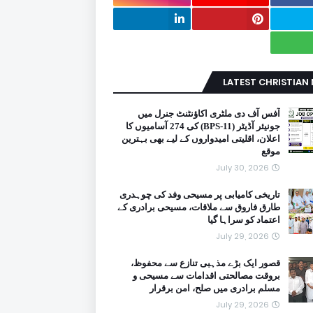
LATEST CHRISTIAN
آفس آف دی ملٹری اکاؤنٹنٹ جنرل میں
جونیئر آڈیٹر (BPS-11) کی 274 آسامیوں کا
اعلان، اقلیتی امیدواروں کے لیے بھی بہترین
موقع
July 30, 2026
تاریخی کامیابی پر مسیحی وفد کی چوہدری
طارق فاروق سے ملاقات، مسیحی برادری کے
اعتماد کو سراہا گیا
July 29, 2026
قصور ایک بڑے مذہبی تنازع سے محفوظ،
بروقت مصالحتی اقدامات سے مسیحی و
مسلم برادری میں صلح، امن برقرار
July 29, 2026