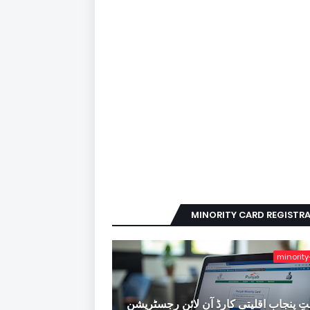
MINORITY CARD REGISTR
minority
ِ پنجاب اقلیتی کارڈ آن لائن رجسٹریشن