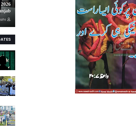
unjab
sihi
DATES