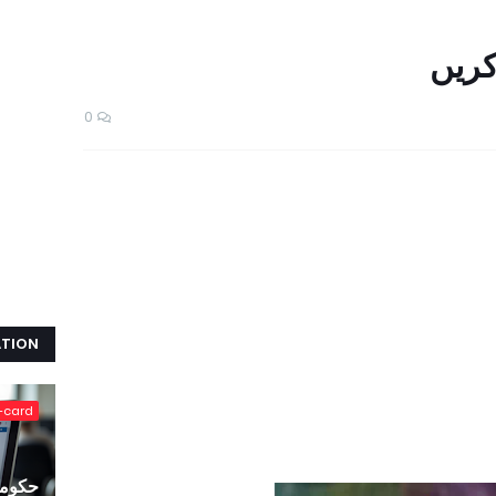
کریں
0
ATION
-card
حکومت