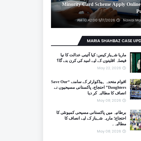
2026 Minority Card Scheme Apply Online
P
5/17/2026 10:42:00 AM
Nawai Ma
MARIA SHAHBAZ CASE UP
ماریا شہباز کیس: کیا آئینی عدالت کا نیا
فیصلہ اقلیتوں کے لیے امید کی کرن بنے گا؟
May 22, 2026
اقوام متحدہ ہیڈکوارٹر کے سامنے “Save Our
Daughters” احتجاج، پاکستانی مسیحیوں نے
انصاف کا مطالبہ کر دیا
May 08, 2026
برطانیہ میں پاکستانی مسیحی کمیونٹی کا
احتجاج؛ ماریہ شہباز کے لیے انصاف کا
مطالبہ۔
May 08, 2026