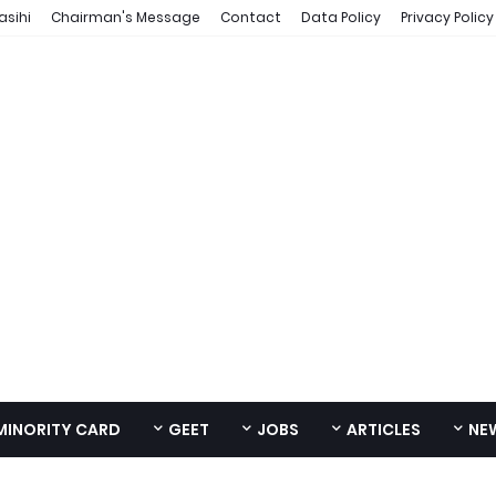
asihi
Chairman's Message
Contact
Data Policy
Privacy Policy
MINORITY CARD
GEET
JOBS
ARTICLES
NE