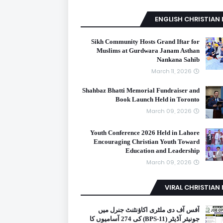
ENGLISH CHRISTIAN
Sikh Community Hosts Grand Iftar for
Muslims at Gurdwara Janam Asthan
Nankana Sahib
March 11, 2026
Shahbaz Bhatti Memorial Fundraiser and
Book Launch Held in Toronto
March 09, 2026
Youth Conference 2026 Held in Lahore
Encouraging Christian Youth Toward
Education and Leadership
March 09, 2026
VIRAL CHRISTIAN
آفس آف دی ملٹری اکاؤنٹنٹ جنرل میں
جونیئر آڈیٹر (BPS-11) کی 274 آسامیوں کا