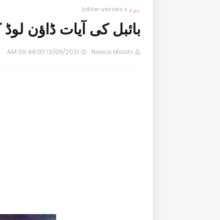
ہوم
bible-verses
بائبل کی آیات ڈاؤن لوڈ 
12/09/2021 09:49:00 AM
Nawai Masihi