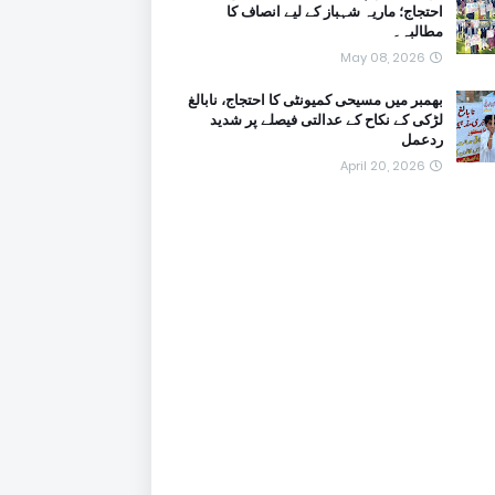
احتجاج؛ ماریہ شہباز کے لیے انصاف کا
مطالبہ۔
May 08, 2026
بھمبر میں مسیحی کمیونٹی کا احتجاج، نابالغ
لڑکی کے نکاح کے عدالتی فیصلے پر شدید
ردعمل
April 20, 2026