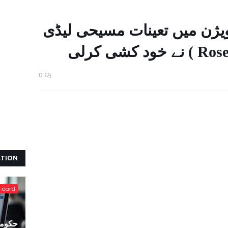
ڈویژن میں تعینات مسیحی لیڈی
0
ATION
-card
حکومت