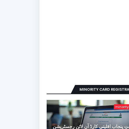
MINORITY CARD REGISTR
minority
ِ پنجاب اقلیتی کارڈ آن لائن رجسٹریشن