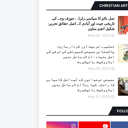
CHRISTIAN ART
تمل ناڈو کا سیاسی زلزلہ: جوزف وجے کی
تاریخی جیت اور آبادی کے اصل حقائق تحریر:
شکیل انجم ساون
May 06, 2026
تعلیم، تربیت اور کردار سازی:
پاکستانی مسیحی کمیونٹی کی ترقی کی
اصل بنیاد - اے ڈی ساحل منیر
ایڈووکیٹ ہائیکورٹ
May 05, 2026
مسیحی نوجوانوں کے لیے اصل کامیابی
کا راستہ کیا ہے؟ اے ڈی ساحل منیر
ایڈووکیٹ ہائیکورٹ
May 03, 2026
FOLL