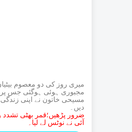
میری روز کی دو معصوم بیٹیاں 
مجبوری ہوئی ہوگئی جس پر
مسیحی خاتون نے اپنی زندگی کا
دیں۔
ضرور پڑھیں؛قمر بھٹی تشدد و
آئی نے نوٹس لے لیا۔