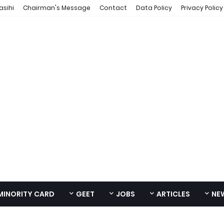
asihi
Chairman's Message
Contact
Data Policy
Privacy Policy
MINORITY CARD
GEET
JOBS
ARTICLES
NE