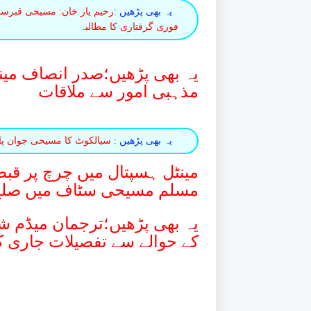
یہ بھی پڑھیں :
رحیم یار خان: مسیحی قبرست
فوری گرفتاری کا مطالبہ
یہ بھی پڑھیں؛صدر انصاف مین
مذہبی امور سے ملاقات
یہ بھی پڑھیں :
سیالکوٹ کا مسیحی جوان پاک
مینٹل ہسپتال میں چرچ پر قبض
مسلم مسیحی سٹاف میں صلح
یہ بھی پڑھیں؛ترجمان میڈم شن
کے حوالے سے تفصیلات جاری ک