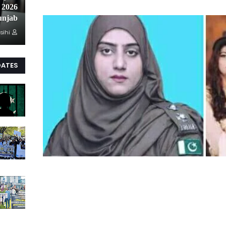
unjab
sihi
DATES