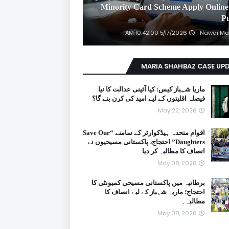
2026 Minority Card Scheme Apply Online
P
5/17/2026 10:42:00 AM
Nawai Ma
MARIA SHAHBAZ CASE UP
ماریا شہباز کیس: کیا آئینی عدالت کا نیا
فیصلہ اقلیتوں کے لیے امید کی کرن بنے گا؟
May 22, 2026
اقوام متحدہ ہیڈکوارٹر کے سامنے “Save Our
Daughters” احتجاج، پاکستانی مسیحیوں نے
انصاف کا مطالبہ کر دیا
May 08, 2026
برطانیہ میں پاکستانی مسیحی کمیونٹی کا
احتجاج؛ ماریہ شہباز کے لیے انصاف کا
مطالبہ۔
May 08, 2026