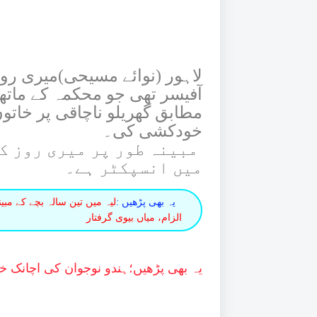
لاہور (نوائے مسیحی)میری رو
آفیسر تھی جو محکمہ کے ماتھے
مطابق گھریلو ناچاقی پر خاتو
خودکشی کی۔
مبینہ طور پر میری روز کا
میں انسپکٹر ہے۔
یہ بھی پڑھیں :
لیہ میں تین سالہ بچے کے مبی
الزام، میاں بیوی گرفتار
یہ بھی پڑھیں؛
ہندو نوجوان کی اچانک خ