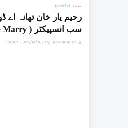
ہوم
pakistan
رحیم یار خان تھانہ اے 
سب انسپیکٹر ( Rose Marry ) نے خود کشی کرلی
3/14/2022 05:57:00 PM
Nawai Masihi