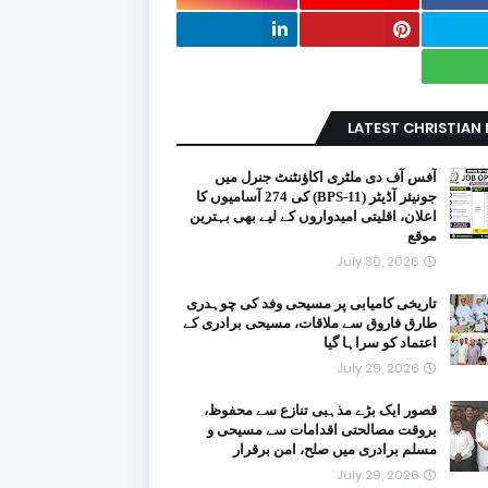
LATEST CHRISTIAN
آفس آف دی ملٹری اکاؤنٹنٹ جنرل میں
جونیئر آڈیٹر (BPS-11) کی 274 آسامیوں کا
اعلان، اقلیتی امیدواروں کے لیے بھی بہترین
موقع
July 30, 2026
تاریخی کامیابی پر مسیحی وفد کی چوہدری
طارق فاروق سے ملاقات، مسیحی برادری کے
اعتماد کو سراہا گیا
July 29, 2026
قصور ایک بڑے مذہبی تنازع سے محفوظ،
بروقت مصالحتی اقدامات سے مسیحی و
مسلم برادری میں صلح، امن برقرار
July 29, 2026