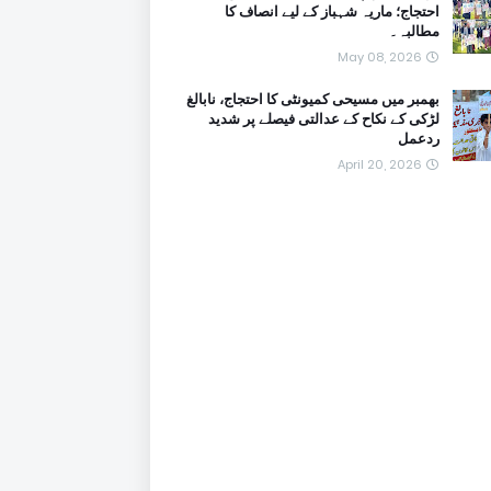
احتجاج؛ ماریہ شہباز کے لیے انصاف کا
مطالبہ۔
May 08, 2026
بھمبر میں مسیحی کمیونٹی کا احتجاج، نابالغ
لڑکی کے نکاح کے عدالتی فیصلے پر شدید
ردعمل
April 20, 2026