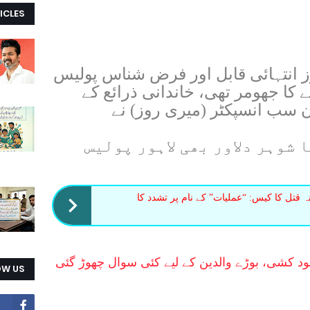
ICLES
ز انتہائی قابل اور فرض شناس پولیس
 کا جھومر تھی، خاندانی ذرائع کے
ن سب انسپکٹر (میری روز) نے
 شوہر دلاور بھی لاہور پولیس
نہ قتل کا کیس: “عملیات” کے نام پر تشدد کا
ود کشی، بوڑے والدین کے لیے کئی سوال چھوڑ گئی
OW US