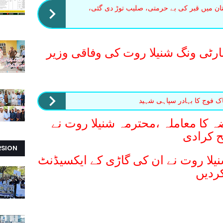
ان میں قبر کی بے حرمتی، صلیب توڑ دی گئی،
ارٹی ونگ شنیلا روت کی وفاقی وزیر
 فوج کا بہادر سپاہی شہید
ہ کا معاملہ ،محترمہ شنیلا روت نے
 کرادی
RSION
یلا روت نے ان کی گاڑی کے ایکسیڈنٹ
ردیں