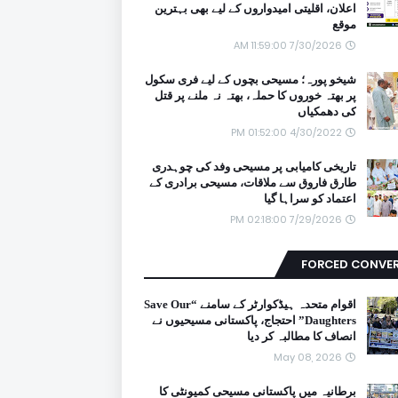
اعلان، اقلیتی امیدواروں کے لیے بھی بہترین
موقع
7/30/2026 11:59:00 AM
شیخو پورہ؛ مسیحی بچوں کے لیے فری سکول
پر بھتہ خوروں کا حملہ، بھتہ نہ ملنے پر قتل
کی دھمکیاں
4/30/2022 01:52:00 PM
تاریخی کامیابی پر مسیحی وفد کی چوہدری
طارق فاروق سے ملاقات، مسیحی برادری کے
اعتماد کو سراہا گیا
7/29/2026 02:18:00 PM
FORCED CONVE
اقوام متحدہ ہیڈکوارٹر کے سامنے “Save Our
Daughters” احتجاج، پاکستانی مسیحیوں نے
انصاف کا مطالبہ کر دیا
May 08, 2026
برطانیہ میں پاکستانی مسیحی کمیونٹی کا