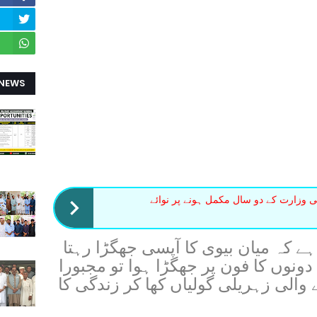
 NEWS
وزارت کے دو سال مکمل ہونے پر نوائے
ے کہ میان بیوی کا آپسی جھگڑا رہتا
ونوں کا فون پر جھگڑا ہوا تو مجبورا
 والی زہریلی گولیاں کھا کر زندگی کا