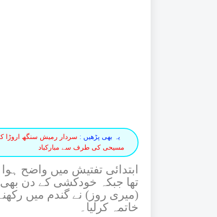
یہ بھی پڑھیں :
سردار رمیش سنگھ اروڑا کی 
مسیحی کی طرف سے مبارکباد
ابتدائی تفتیش میں واضح ہوا ہ
تھا جبکہ خودکشی کے دن بھی د
(میری روز) نے گندم میں رکھنے
خاتمہ کرلیا۔