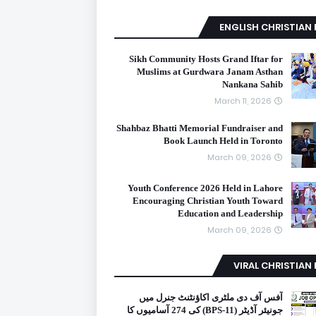
ENGLISH CHRISTIAN
Sikh Community Hosts Grand Iftar for
Muslims at Gurdwara Janam Asthan
Nankana Sahib
March 11, 2026
Shahbaz Bhatti Memorial Fundraiser and
Book Launch Held in Toronto
March 09, 2026
Youth Conference 2026 Held in Lahore
Encouraging Christian Youth Toward
Education and Leadership
March 09, 2026
VIRAL CHRISTIAN
آفس آف دی ملٹری اکاؤنٹنٹ جنرل میں
جونیئر آڈیٹر (BPS-11) کی 274 آسامیوں کا