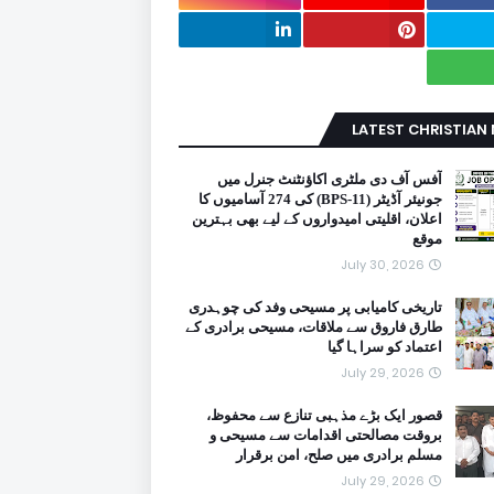
LATEST CHRISTIAN
آفس آف دی ملٹری اکاؤنٹنٹ جنرل میں
جونیئر آڈیٹر (BPS-11) کی 274 آسامیوں کا
اعلان، اقلیتی امیدواروں کے لیے بھی بہترین
موقع
July 30, 2026
تاریخی کامیابی پر مسیحی وفد کی چوہدری
طارق فاروق سے ملاقات، مسیحی برادری کے
اعتماد کو سراہا گیا
July 29, 2026
قصور ایک بڑے مذہبی تنازع سے محفوظ،
بروقت مصالحتی اقدامات سے مسیحی و
مسلم برادری میں صلح، امن برقرار
July 29, 2026