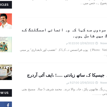
موضوع ہے جس میں…
ICLES
مردوں سے کہا کہ وہ انسانی اسمگلنگ کے
گ میں شامل ہوں۔
Nawa
2/09/2022 10:22:00 م
(Photo: Vatican Media ) پوپ فرانسس نے کہا کہ "تعصب اور تابعداری" پر مبنی
ر…
 جیسیکا کے ساتھ زیادتی .....! ،ایف آئی آردرج
Nawa
2/09/2022 11:27:00 ص
گلیل آباد میں رنگے ھاتھوں پکڑے جانے والا درندہ محمد شریف 5 سالہ مسیح بچی
OW US
ی .........…