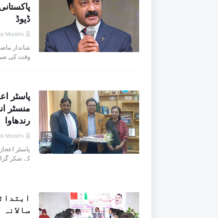
پاکستان
ڈیوڈ
i Masihi
شاندار ماضی
وقت کی ضرو
پاسٹر اع
منسٹر ا
رندھاوا
i Masihi
پاسٹر اعجاز
کے شکر گزا
ابتدائی
سالانہ 