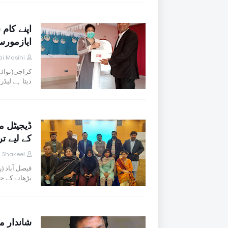
اپنے کام
ایازمور
i Masihi
کراچی(نوائے
دیتا ہے لیڈر
ڈیجیٹل م
کے لیے ت
h Shakeel
فیصل آباد (
بڑھانے کے 
شاندار م