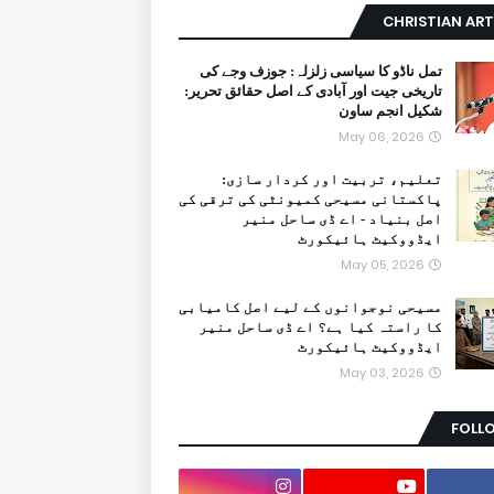
CHRISTIAN ART
تمل ناڈو کا سیاسی زلزلہ: جوزف وجے کی
تاریخی جیت اور آبادی کے اصل حقائق تحریر:
شکیل انجم ساون
May 06, 2026
تعلیم، تربیت اور کردار سازی:
پاکستانی مسیحی کمیونٹی کی ترقی کی
اصل بنیاد - اے ڈی ساحل منیر
ایڈووکیٹ ہائیکورٹ
May 05, 2026
مسیحی نوجوانوں کے لیے اصل کامیابی
کا راستہ کیا ہے؟ اے ڈی ساحل منیر
ایڈووکیٹ ہائیکورٹ
May 03, 2026
FOLL