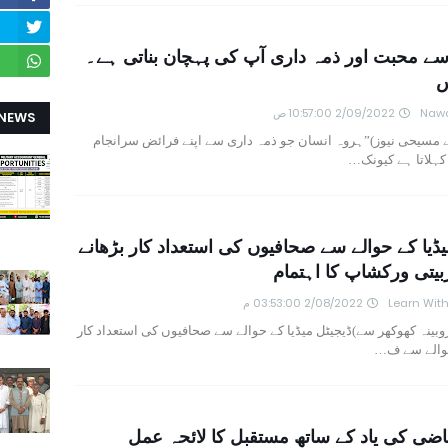
 سے محبت اور ذمہ داری آپ کی پہچان بناتی ہے۔
س
Nawa
2/09/2022 10:57:00 ص
 NEWS
 مسیحی نیوز)”ہروہ انسان جو ذمہ داری سے اپنے فرائض سرانجام
 کہلاتا ہے کیونک…
یڈیا کے حوالے سے صحافیوں کی استعداد کار بڑھانے
ربیتی ورکشاپ کا اہتمام
Learn Wit
2/08/2022 03:53:00 م
روبینہ کھوکھر سے)ڈیجیٹل میڈیا کے حوالے سے صحافیوں کی استعداد کار
حوالے سے ف…
اضی کی یاد کے ساتھ مستقبل کا لائحہ عمل