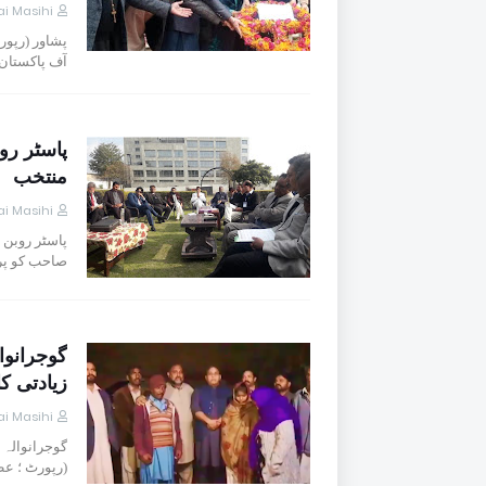
i Masihi
پشاور (رپور
آف پاکستان
پاسٹر رو
منتخب
i Masihi
پاسٹر روبن 
صاحب کو پر
گوجرانوا
زیادتی ک
i Masihi
گوجرانوالہ 
(رپورٹ ؛ ع