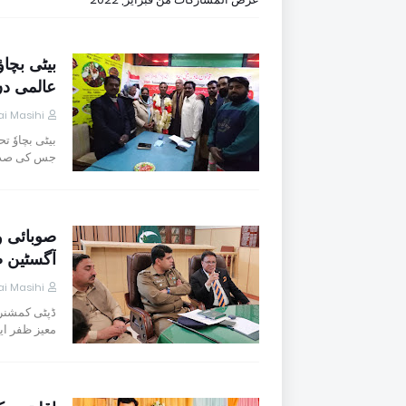
بیٹی بچاؤ
عالمی دن
i Masihi
جس کی صدا
صوبائی و
آگسٹین ص
i Masihi
ڈپٹی کمشنر
معیز ظفر ا