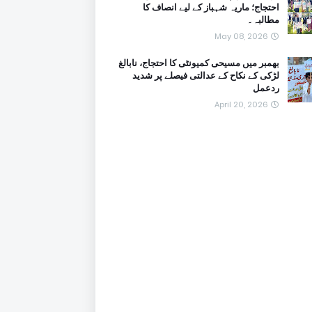
احتجاج؛ ماریہ شہباز کے لیے انصاف کا
مطالبہ۔
May 08, 2026
بھمبر میں مسیحی کمیونٹی کا احتجاج، نابالغ
لڑکی کے نکاح کے عدالتی فیصلے پر شدید
ردعمل
April 20, 2026