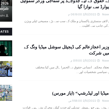
کے حقوق کے لیے جدوجہد پر سماجی ورکر سموئیل
یوارڈ سے نوازا گیا
unjab
Nawa
2/10/2022 06:19:00 م
sihi
ل لائف منسٹری پاکستان و ملک کے سب سے بڑے مسیحی ٹیلی ویژن
 کی جانب سے اقلیت…
DATES
زیر اعجازعالم کی ڈیجیٹل سوشل میڈیا ونگ کے
 میں شرکت
Nawa
2/10/2022 01:11:00 م
انعقاد محکمہ انسانی حقوق نے الحمرا ہال میں کیا،مختلف
نز، سیاسی شخصیات اور…
میڈیا اور لیڈرشپ“ (ایاز مورس)
Nawa
2/10/2022 11:56:00 ص
 ہوتے ہیں جو ہمیشہ تبدیلی اورجدت کیلئے محرک بنتے ہیں۔قیادت