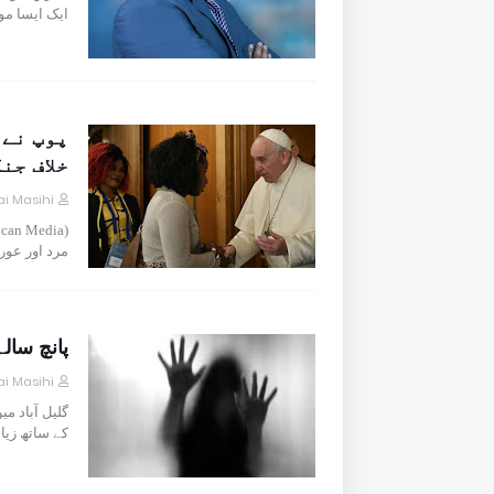
ایک ایسا 
پوپ نے 
خلاف جن
i Masihi
مرد اور عو
پانچ سالہ
i Masihi
کے ساتھ زیادت