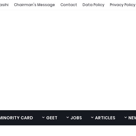
asihi
Chairman's Message
Contact
Data Policy
Privacy Policy
MINORITY CARD
GEET
JOBS
ARTICLES
NE