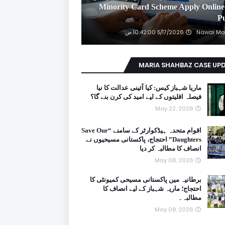
2026 Minority Card Scheme Apply Online
P
Nawai Ma
5/17/2026 10:42:00 ص
MARIA SHAHBAZ CASE UP
ماریا شہباز کیس: کیا آئینی عدالت کا نیا
فیصلہ اقلیتوں کے لیے امید کی کرن بنے گا؟
May 22, 2026
اقوام متحدہ ہیڈکوارٹر کے سامنے “Save Our
Daughters” احتجاج، پاکستانی مسیحیوں نے
انصاف کا مطالبہ کر دیا
May 08, 2026
برطانیہ میں پاکستانی مسیحی کمیونٹی کا
احتجاج؛ ماریہ شہباز کے لیے انصاف کا
مطالبہ۔
May 08, 2026