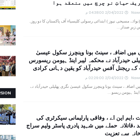
یف حیاتِ نو چرچ میں منعقد ہوا
Nawa
2/04/2022 04:38:00 م
(نوائے مسیحی نیوز ) ابتدائی رسولی کلیسیاء آف پاکستان کا دو روزہ
س زیرِ صدار…
 میں اضافہ، سینٹ بونا وینچرز سکول عیسیٰ
یلی حیدرآباد نے محکمہ لیبر اینڈ ہیومن ریسورس
 کے ریجنل آفس حیدرآباد کو یقین دہانی کرادی
Nawa
2/04/2022 02:29:00 م
ں اضافہ، سینٹ بونا وینچرز سکول عیسیٰ نگری پھلیلی حیدرآباد نے
اینڈ ہیومن ریسو…
RSION
ت ،ایم این اے ، وفاقی پارلیمانی سیکرٹری کی
د ،قاتلانہ حملے میں شہید پادری پاسٹر ولیم سراج
انہ سے تعزیت