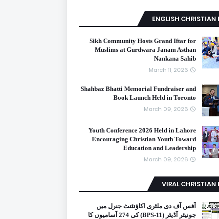
ENGLISH CHRISTIAN
Sikh Community Hosts Grand Iftar for
Muslims at Gurdwara Janam Asthan
Nankana Sahib
March 11, 2026
Shahbaz Bhatti Memorial Fundraiser and
Book Launch Held in Toronto
March 09, 2026
Youth Conference 2026 Held in Lahore
Encouraging Christian Youth Toward
Education and Leadership
March 09, 2026
VIRAL CHRISTIAN
آفس آف دی ملٹری اکاؤنٹنٹ جنرل میں
جونیئر آڈیٹر (BPS-11) کی 274 آسامیوں کا