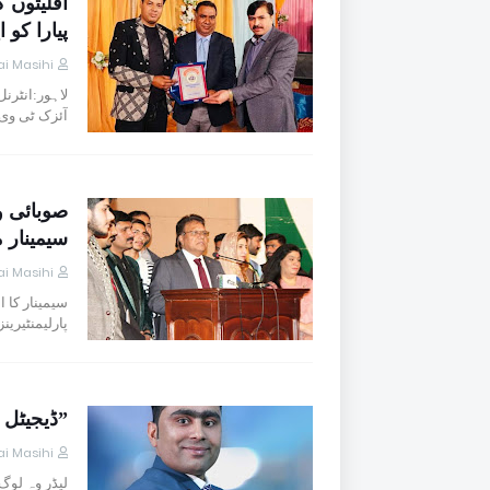
اقلیتوں 
پیارا کو ا
i Masihi
لاہور:انٹرن
آئزک ٹی وی
صوبائی و
سیمینار
i Masihi
سیمینار کا 
پارلیمنٹیری
”ڈیجیٹل 
i Masihi
لیڈر وہ لوگ