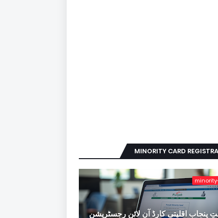
MINORITY CARD REGISTR
minority
ِ پنجاب اقلیتی کارڈ آن لائن رجسٹریشن