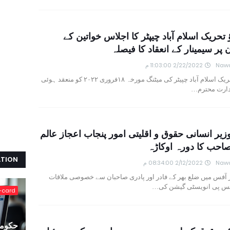
 تحریک اسلام آباد چیپٹر کا اجلاس خواتین کے
 پر سیمینار کے انعقاد کا فیصلہ
Nawa
2/22/2022 11:03:00 م
بیٹی بچاوٗ تحریک اسلام آباد چپیٹر کی میٹنگ مورخہ ۱۸فروری ۲۰۲۲ کو منعقد ہوئی
رت محترم…
زیر انسانی حقوق و اقلیتی امور پنجاب اعجاز عالم
احب کا دورہ اوکاڑہ
ATION
Nawa
2/12/2022 08:34:00 م
 آفس میں ضلع بھر کے فادر اور پادری صاحبان سے خصوصی ملاقات
یس پی انویسٹی گیشن کی…
-card
حکومت