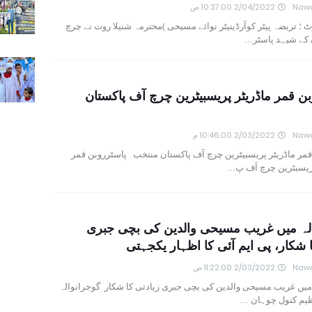
Nawa
2/04/2022 10:37:00 ص
ٹ ؛ تریضہ پیٹر کوآرڈینیٹر نوائے مسیحی )محترمہ شنیلا روت نے چرچ
 کے شیہد پاسٹر…
بن قمر ماڈریٹر پریسبیٹرین چرچ آف پاکستان
Nawa
2/03/2022 10:46:00 م
قمر ماڈریٹر پریسبیٹرین چرچ آف پاکستان منتخب پاسٹرروبن قمر
یسبٹرین چرچ آف پ…
لہ میں غریب مسیحی والدین کی بچی جبری
ا شکار، پی ایم آئی کا اظہار یکجہتی
Nawa
2/03/2022 11:22:00 ص
میں غریب مسیحی والدین کی بچی جبری زیادتی کا شکار گوجرانوالہ
ظیم کنول چوہان …