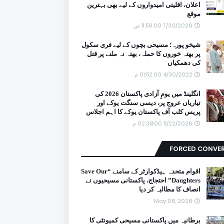
اعلان، اقلیتی امیدواروں کے لیے بھی بہترین
موقع
7/30/2026 11:59:00 ص
شیخو پورہ؛ مسیحی بچوں کے لیے فری سکول
پر بھتہ خوروں کا حملہ، بھتہ نہ ملنے پر قتل
کی دھمکیاں
4/30/2022 01:52:00 م
انگلینڈ میں یومِ آزادی پاکستان 2026 کی
تیاریاں عروج پر، دیسی سنگت یوکے اور
پریس کلب آف پاکستان یوکے کا اہم اجلاس
5/22/2026 02:38:00 م
FORCED CONVE
اقوام متحدہ ہیڈکوارٹر کے سامنے “Save Our
Daughters” احتجاج، پاکستانی مسیحیوں نے
انصاف کا مطالبہ کر دیا
May 08, 2026
برطانیہ میں پاکستانی مسیحی کمیونٹی کا