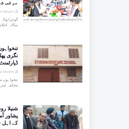
مرقس شر
i Masihi
گوجرانوالہ 
سالانہ اجلا
تنخواہوں
نگری پھل
ڈپارٹمنٹ
i Masihi
تنخواہوں می
محکمہ لیبر 
شنیلا رو
پشاور آم
کے اہل خ