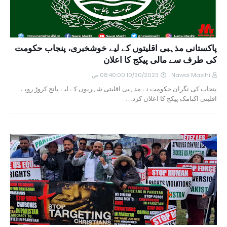
پاکستانی مذہبی اقلیتوں کے لیے خوشخبری، پنجاب حکومت
کی طرف سے مالی پیکج کا اعلان
Nawai Masihi
10/30/2023 08:40:00 ص
پنجاب کی نگران حکومت نے مذہبی اقلیتی شہریوں کے لیے پانچ کروڑ روپے
اقلیتی اکنامک پیکج کا اعلان کرد…