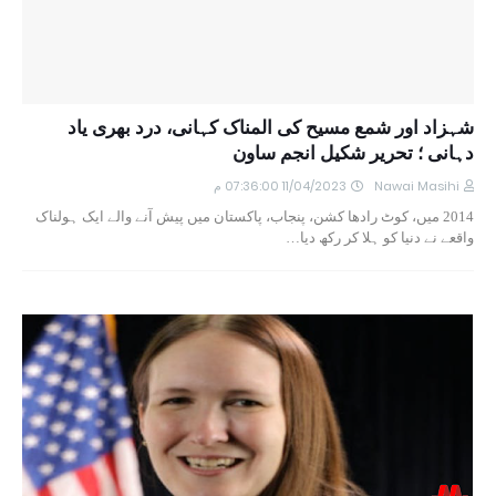
شہزاد اور شمع مسیح کی المناک کہانی، درد بھری یاد
دہانی ؛ تحریر شکیل انجم ساون
Nawai Masihi
11/04/2023 07:36:00 م
2014 میں، کوٹ رادھا کشن، پنجاب، پاکستان میں پیش آنے والے ایک ہولناک
واقعے نے دنیا کو ہلا کر رکھ دیا…