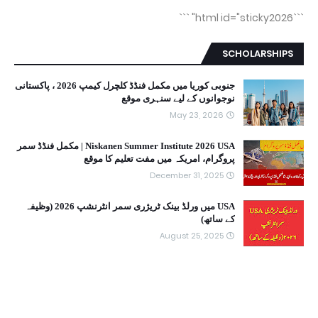
```
```html id="sticky2026"
SCHOLARSHIPS
جنوبی کوریا میں مکمل فنڈڈ کلچرل کیمپ 2026 ، پاکستانی
نوجوانوں کے لیے سنہری موقع
May 23, 2026
Niskanen Summer Institute 2026 USA | مکمل فنڈڈ سمر
پروگرام، امریکہ میں مفت تعلیم کا موقع
December 31, 2025
USA میں ورلڈ بینک ٹریژری سمر انٹرنشپ 2026 (وظیفہ
کے ساتھ)
August 25, 2025