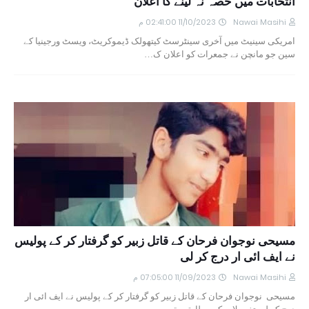
انتخابات میں حصہ نہ لینے کا اعلان
Nawai Masihi
11/10/2023 02:41:00 م
امریکی سینیٹ میں آخری سینٹرسٹ کیتھولک ڈیموکریٹ، ویسٹ ورجینیا کے
سین جو مانچن نے جمعرات کو اعلان ک…
مسیحی نوجوان فرحان کے قاتل زبیر کو گرفتار کر کے پولیس
نے ایف ائی ار درج کر لی
Nawai Masihi
11/09/2023 07:05:00 م
مسیحی نوجوان فرحان کے قاتل زبیر کو گرفتار کر کے پولیس نے ایف ائی ار