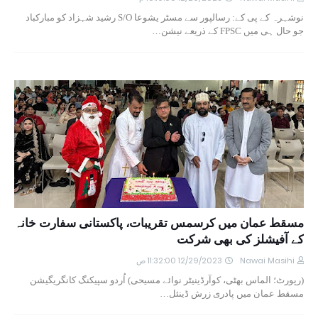
نوشہرہ کے پی کے: رسالپور سے مسٹر یشوعا S/O رشید شہزاد کو مبارکباد
جو حال ہی میں FPSC کے ذریعے نیشن…
مسقط عمان میں کرسمس تقریبات، پاکستانی سفارت خانہ
کے آفیشلز کی بھی شرکت
Nawai Masihi
12/29/2023 11:32:00 ص
(رپورٹ؛ الماس بھٹی، کوآرڈینیٹر نوائے مسیحی) اُردو سپیکنگ کانگریگیشن
مسقط عمان میں پادری زرش ڈینئل…