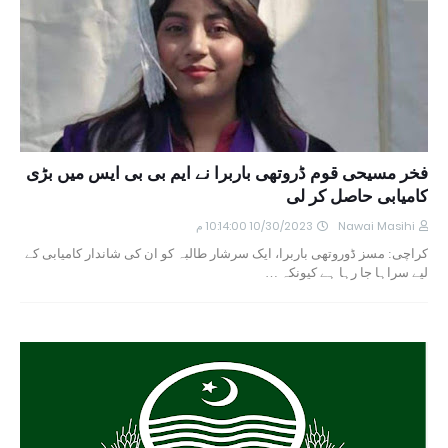
فخر مسیحی قوم ڈروتھی باربرا نے ایم بی بی ایس میں بڑی
کامیابی حاصل کر لی
Nawai Masihi
10/30/2023 10:14:00 م
کراچی: مسز ڈوروتھی باربرا، ایک سرشار طالبہ کو ان کی شاندار کامیابی کے
لیے سراہا جا رہا ہے کیونکہ …