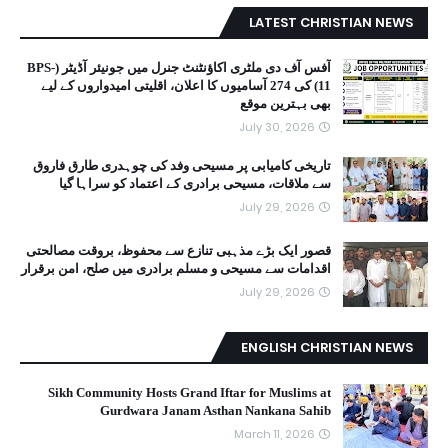
LATEST CHRISTIAN NEWS
آفس آف دی ملٹری اکاؤنٹنٹ جنرل میں جونیئر آڈیٹر (BPS-
11) کی 274 آسامیوں کا اعلان، اقلیتی امیدواروں کے لیے
بھی بہترین موقع
July 30, 2026
تاریخی کامیابی پر مسیحی وفد کی چوہدری طارق فاروق
سے ملاقات، مسیحی برادری کے اعتماد کو سراہا گیا
July 29, 2026
قصور ایک بڑے مذہبی تنازع سے محفوظ، بروقت مصالحتی
اقدامات سے مسیحی و مسلم برادری میں صلح، امن برقرار
July 29, 2026
ENGLISH CHRISTIAN NEWS
Sikh Community Hosts Grand Iftar for Muslims at
Gurdwara Janam Asthan Nankana Sahib
March 11, 2026