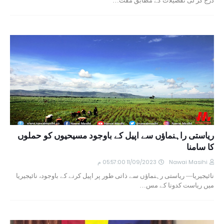
درج کر لی تفصیلات کے مطابق مقت…
ریاستی راہنماؤں سے اپیل کے باوجود مسیحیوں کو حملوں
کا سامنا
Nawai Masihi
11/09/2023 05:57:00 م
نائیجیریا— ریاستی رہنماؤں سے ذاتی طور پر اپیل کرنے کے باوجود، نائیجیریا
میں ریاست کدونا کے مس…