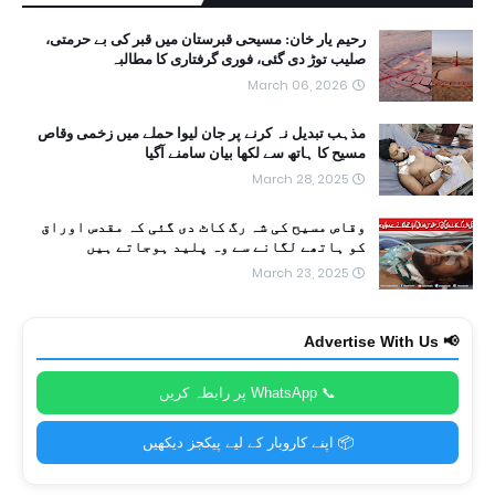
رحیم یار خان: مسیحی قبرستان میں قبر کی بے حرمتی،
صلیب توڑ دی گئی، فوری گرفتاری کا مطالبہ
March 06, 2026
مذہب تبدیل نہ کرنے پر جان لیوا حملے میں زخمی وقاص
مسیح کا ہاتھ سے لکھا بیان سامنے آگیا
March 28, 2025
وقاص مسیح کی شہ رگ کاٹ دی گئی کہ مقدس اوراق
کو ہاتھے لگانے سے وہ پلید ہوجاتے ہیں
March 23, 2025
📢 Advertise With Us
📞 WhatsApp پر رابطہ کریں
📦 اپنے کاروبار کے لیے پیکجز دیکھیں