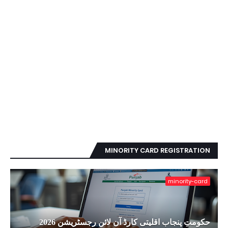
MINORITY CARD REGISTRATION
minority-card
حکومتِ پنجاب اقلیتی کارڈ آن لائن رجسٹریشن 2026