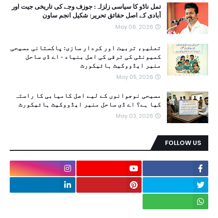
تمل ناڈو کا سیاسی زلزلہ: جوزف وجے کی تاریخی جیت اور
آبادی کے اصل حقائق تحریر: شکیل انجم ساون
May 06, 2026
تعلیم، تربیت اور کردار سازی: پاکستانی مسیحی
کمیونٹی کی ترقی کی اصل بنیاد - اے ڈی ساحل
منیر ایڈووکیٹ ہائیکورٹ
May 05, 2026
مسیحی نوجوانوں کے لیے اصل کامیابی کا راستہ
کیا ہے؟ اے ڈی ساحل منیر ایڈووکیٹ ہائیکورٹ
May 03, 2026
FOLLOW US