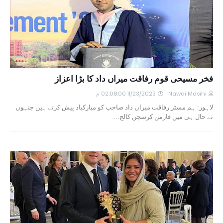
فخر مسیحی قوم رفاقت میراں داد کا بڑا اعزاز
Nawai Masihi
11/23/2023 02:08:00 م
لاہور: ہم مسٹر رفاقت میراں داد صاحب کو مبارکباد پیش کرتے ہیں جنہوں
نے حال ہی میں فارمن کرسچن کالج…