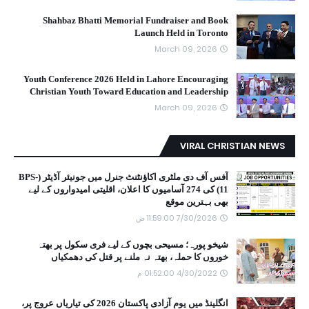
Shahbaz Bhatti Memorial Fundraiser and Book
Launch Held in Toronto
March 09, 2026
Youth Conference 2026 Held in Lahore Encouraging
Christian Youth Toward Education and Leadership
March 09, 2026
VIRAL CHRISTIAN NEWS
آفس آف دی ملٹری اکاؤنٹنٹ جنرل میں جونیئر آڈیٹر (BPS-
11) کی 274 آسامیوں کا اعلان، اقلیتی امیدواروں کے لیے
بھی بہترین موقع
7/30/2026 11:59:00 ص
شیخو پورہ؛ مسیحی بچوں کے لیے فری سکول پر بھتہ
خوروں کا حملہ، بھتہ نہ ملنے پر قتل کی دھمکیاں
4/30/2022 01:52:00 م
انگلینڈ میں یومِ آزادی پاکستان 2026 کی تیاریاں عروج پر،