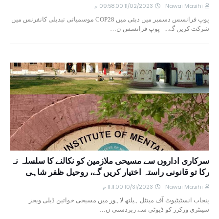
Nawai Masihi
11/02/2023 09:58:00 م
پوپ فرانسس دسمبر میں دبئی میں COP28 موسمیاتی تبدیلی کانفرنس میں
شرکت کریں گے۔ پوپ فرانسس ن…
سرکاری اداروں سے مسیحی ملازمین کو نکالنے کا سلسلہ نہ
رکا تو قانونی راستہ اختیار کریں گے، روحیل ظفر شاہی
Nawai Masihi
10/31/2023 11:11:00 م
پنجاب انسٹیٹیوٹ آف مینٹل ہیلتھ لاہور میں مسیحی خواتین ڈیلی ویجز
سینٹری ورکرز کو ڈیوٹی سے زبردستی ن…