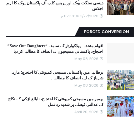
دیسی سنگت یوکے اور پریس کلب آف پاکستان یوکے کا اہم
اجلاس
5/22/2026 02:38:00 م
FORCED CONVERSION
اقوام متحدہ ہیڈکوارٹر کے سامنے “Save Our Daughters”
احتجاج، پاکستانی مسیحیوں نے انصاف کا مطالبہ کر دیا
May 08, 2026
برطانیہ میں پاکستانی مسیحی کمیونٹی کا احتجاج؛ ماریہ
شہباز کے لیے انصاف کا مطالبہ۔
May 08, 2026
بھمبر میں مسیحی کمیونٹی کا احتجاج، نابالغ لڑکی کے نکاح
کے عدالتی فیصلے پر شدید ردعمل
April 20, 2026