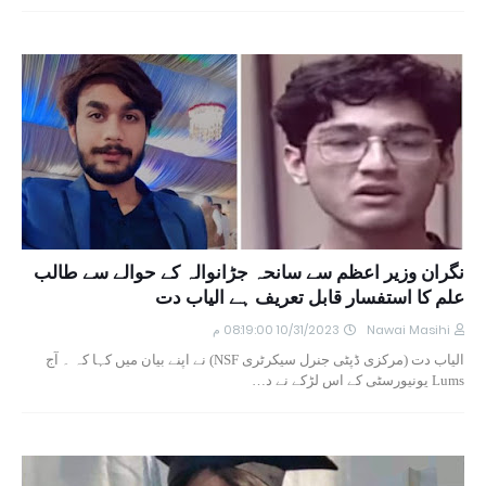
نگران وزیر اعظم سے سانحہ جڑانوالہ کے حوالے سے طالب
علم کا استفسار قابل تعریف ہے الیاب دت
Nawai Masihi
10/31/2023 08:19:00 م
الیاب دت (مرکزی ڈپٹی جنرل سیکرٹری NSF) نے اپنے بیان میں کہا کہ ۔ آج
Lums یونیورسٹی کے اس لڑکے نے د…