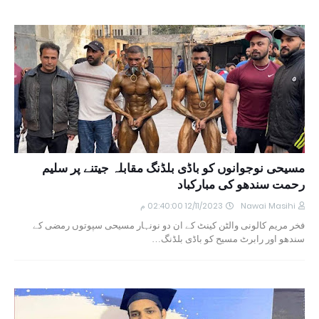
مسیحی نوجوانوں کو باڈی بلڈنگ مقابلہ جیتنے پر سلیم
رحمت سندھو کی مبارکباد
Nawai Masihi
12/11/2023 02:40:00 م
فخر مریم کالونی والٹن کینٹ کے ان دو نونہار مسیحی سپوتوں رمضی کے
سندھو اور رابرٹ مسیح کو باڈی بلڈنگ…