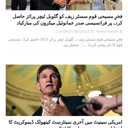
فخرِ مسیحی قوم سسٹر زیف کو گلوبل ٹیچر پرائز حاصل
کرنے پر فرانسیسی صدر عمانوئیل میکرون کی مبارکباد
Nawai Masihi
11/10/2023 03:06:00 م
فخرِ مسیحی قوم سسٹر زیف نے گلوبل ٹیچر پرائز 2023 حاصل کرکے مسیحی
قوم کا نام روشن کردیا ہے۔ سسٹر زی…
امریکی سینیٹ میں آخری سینٹرسٹ کیتھولک ڈیموکریٹ کا