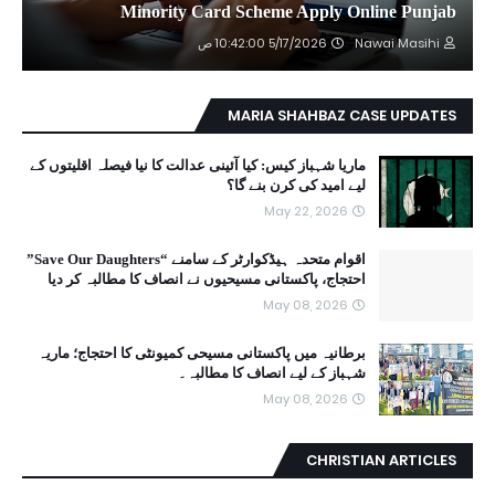
Minority Card Scheme Apply Online Punjab
Nawai Masihi
5/17/2026 10:42:00 ص
MARIA SHAHBAZ CASE UPDATES
ماریا شہباز کیس: کیا آئینی عدالت کا نیا فیصلہ اقلیتوں کے
لیے امید کی کرن بنے گا؟
May 22, 2026
اقوام متحدہ ہیڈکوارٹر کے سامنے “Save Our Daughters”
احتجاج، پاکستانی مسیحیوں نے انصاف کا مطالبہ کر دیا
May 08, 2026
برطانیہ میں پاکستانی مسیحی کمیونٹی کا احتجاج؛ ماریہ
شہباز کے لیے انصاف کا مطالبہ۔
May 08, 2026
CHRISTIAN ARTICLES