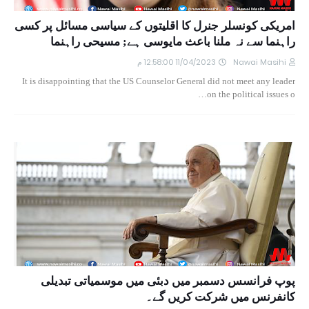
امریکی کونسلر جنرل کا اقلیتوں کے سیاسی مسائل پر کسی
راہنما سے نہ ملنا باعث مایوسی ہے; مسیحی راہنما
Nawai Masihi
11/04/2023 12:58:00 م
It is disappointing that the US Counselor General did not meet any leader
on the political issues o…
پوپ فرانسس دسمبر میں دبئی میں موسمیاتی تبدیلی
کانفرنس میں شرکت کریں گے۔