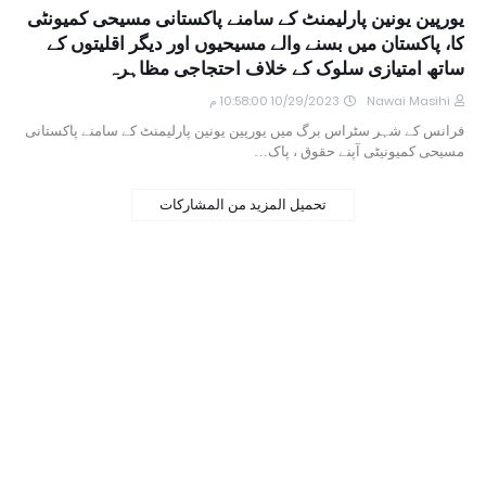
یورپین یونین پارلیمنٹ کے سامنے پاکستانی مسیحی کمیونٹی
کا، پاکستان میں بسنے والے مسیحیوں اور دیگر اقلیتوں کے
ساتھ امتیازی سلوک کے خلاف احتجاجی مظاہرہ
Nawai Masihi
10/29/2023 10:58:00 م
فرانس کے شہر سٹراس برگ میں یورپین یونین پارلیمنٹ کے سامنے پاکستانی
مسیحی کمیونیٹی آپنے حقوق ، پاک…
تحميل المزيد من المشاركات