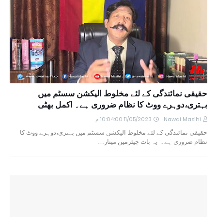
حقیقی نمائندگی کے لئے مخلوط الیکشن سسٹم میں
بہتری،دوہرے ووٹ کا نظام ضروری ہے۔ اکمل بھٹی
Nawai Masihi
11/05/2023 10:04:00 م
حقیقی نمائندگی کے لئے مخلوط الیکشن سسٹم میں بہتری،دوہرے ووٹ کا
نظام ضروری ہے۔ یہ بات چیئرمین مینار…