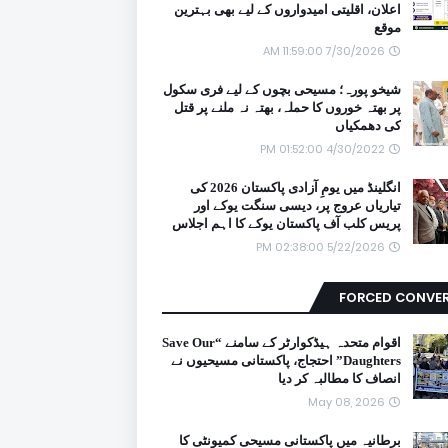
اعلان، اقلیتی امیدواروں کے لیے بھی بہترین
موقع
7/30/2026 11:59:00 AM
شیخو پورہ؛ مسیحی بچوں کے لیے فری سکول
پر بھتہ خوروں کا حملہ، بھتہ نہ ملنے پر قتل
کی دھمکیاں
4/30/2022 01:52:00 PM
انگلینڈ میں یومِ آزادی پاکستان 2026 کی
تیاریاں عروج پر، دیسی سنگت یوکے اور
پریس کلب آف پاکستان یوکے کا اہم اجلاس
5/22/2026 02:38:00 PM
FORCED CONVE
اقوام متحدہ ہیڈکوارٹر کے سامنے “Save Our
Daughters” احتجاج، پاکستانی مسیحیوں نے
انصاف کا مطالبہ کر دیا
May 08, 2026
برطانیہ میں پاکستانی مسیحی کمیونٹی کا