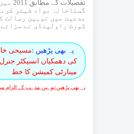
تفصیلا
گستاخانہ مواد شیئر کرنے
مدعیت میں توہین رسالت کا
کورٹ راولپنڈی نے سزائے م
یہ بھی پڑھیں :
مسیحی خاتو
کی دھمکیاں انسپکٹر جنرل
مینارٹی کمیشن کا خط
یہ بھی پڑھیں:
توہین مذہب کے الزام می