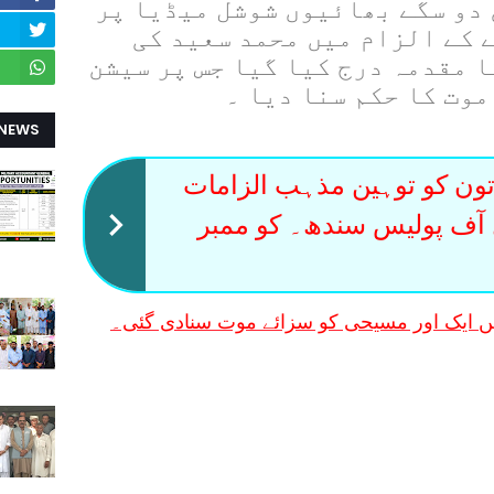
ت کے مطابق 2011 میں دو سگے بھائیوں شوشل میڈیا پر
 کے الزام میں محمد سعید کی
 مقدمہ درج کیا گیا جس پر سیشن
وت کا حکم سنا دیا ۔
 NEWS
ن کو توہین مذہب الزامات
 آف پولیس سندھ۔ کو ممبر
ں ایک اور مسیحی کو سزائے موت سنادی گئی۔