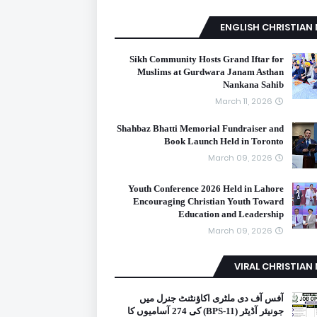
ENGLISH CHRISTIAN
Sikh Community Hosts Grand Iftar for
Muslims at Gurdwara Janam Asthan
Nankana Sahib
March 11, 2026
Shahbaz Bhatti Memorial Fundraiser and
Book Launch Held in Toronto
March 09, 2026
Youth Conference 2026 Held in Lahore
Encouraging Christian Youth Toward
Education and Leadership
March 09, 2026
VIRAL CHRISTIAN
آفس آف دی ملٹری اکاؤنٹنٹ جنرل میں
جونیئر آڈیٹر (BPS-11) کی 274 آسامیوں کا