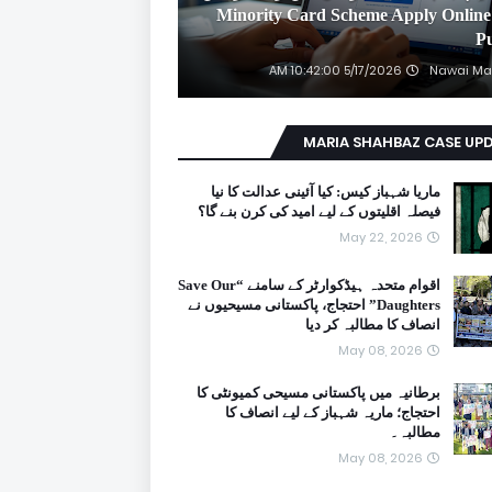
2026 Minority Card Scheme Apply Online
P
5/17/2026 10:42:00 AM
Nawai Ma
MARIA SHAHBAZ CASE UP
ماریا شہباز کیس: کیا آئینی عدالت کا نیا
فیصلہ اقلیتوں کے لیے امید کی کرن بنے گا؟
May 22, 2026
اقوام متحدہ ہیڈکوارٹر کے سامنے “Save Our
Daughters” احتجاج، پاکستانی مسیحیوں نے
انصاف کا مطالبہ کر دیا
May 08, 2026
برطانیہ میں پاکستانی مسیحی کمیونٹی کا
احتجاج؛ ماریہ شہباز کے لیے انصاف کا
مطالبہ۔
May 08, 2026