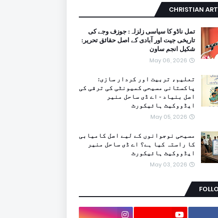
CHRISTIAN ART
تمل ناڈو کا سیاسی زلزلہ: جوزف وجے کی
تاریخی جیت اور آبادی کے اصل حقائق تحریر:
شکیل انجم ساون
May 06, 2026
تعلیم، تربیت اور کردار سازی:
پاکستانی مسیحی کمیونٹی کی ترقی کی
اصل بنیاد - اے ڈی ساحل منیر
ایڈووکیٹ ہائیکورٹ
May 05, 2026
مسیحی نوجوانوں کے لیے اصل کامیابی
کا راستہ کیا ہے؟ اے ڈی ساحل منیر
ایڈووکیٹ ہائیکورٹ
May 03, 2026
FOLL