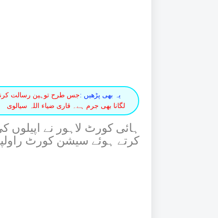
یہ بھی پڑھیں :
جس طرح توہین رسالت کرنا ج
لگانا بھی جرم ہے۔ قاری ضیاء اللہ سیالوی
ہائی کورٹ لاہور نے اپیلوں ک
کرتے ہوئے سیشن کورٹ راولپنڈ