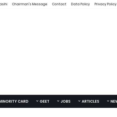
asihi
Chairman's Message
Contact
Data Policy
Privacy Policy
MINORITY CARD
GEET
JOBS
ARTICLES
NE