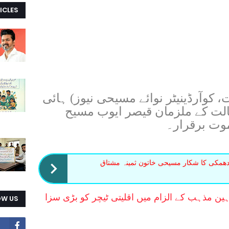
ICLES
 کوآرڈینیٹر نوائے مسیحی نیوز) ہائی
الت کے ملزمان قیصر ایوب مسیح
وت برقرار۔
ھمکی کا شکار مسیحی خاتون ثمینہ مشتاق
ین مذہب کے الزام میں اقلیتی ٹیچر کو بڑی سزا
OW US