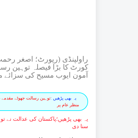
راولپنڈی (رپورٹ؛ اصغر رحمت،
کورٹ کا بڑا فیصلہ توہین رس
آمون ایوب مسیح کی سزائے م
یہ بھی پڑھیں :
توہین رسالت جھوٹے مقدمے د
منظر عام پر
یہ بھی پڑھیں؛
پاکستان کی عدالت نے توہ
سنا دی