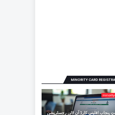
MINORITY CARD REGISTR
minority
ِ پنجاب اقلیتی کارڈ آن لائن رجسٹریشن