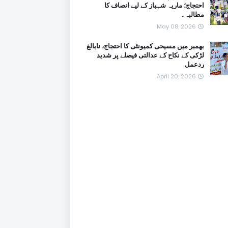
احتجاج؛ ماریہ شہباز کے لیے انصاف کا
مطالبہ۔
May 08, 2026
بھمبر میں مسیحی کمیونٹی کا احتجاج، نابالغ
لڑکی کے نکاح کے عدالتی فیصلے پر شدید
ردعمل
April 20, 2026