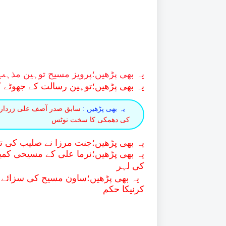
یہ بھی پڑھیں؛
پرویز مسیح توہین مذہب ک
یہ بھی پڑھیں؛
توہین رسالت کے جھوٹے ک
یہ بھی پڑھیں :
سابق صدر آصف علی زرداری 
کی دھمکی کا سخت نوٹس
ی
ہ بھی پڑھیں؛جنت مرزا نے صلیب کی توہ
یہ بھی پڑھیں؛نرما علی کے مسیحی کمیو
کی لہر
یہ بھی پڑھیں؛ساون مسیح کی سزائے م
کرنیکا حکم