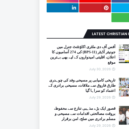
LATEST CHRISTIAN
آفس آف دی ملٹری اکاؤنٹنٹ جنرل میں
جونیئر آڈیٹر (BPS-11) کی 274 آسامیوں کا
اعلان، اقلیتی امیدواروں کے لیے بھی بہترین
موقع
July 30, 2026
تاریخی کامیابی پر مسیحی وفد کی چوہدری
طارق فاروق سے ملاقات، مسیحی برادری کے
اعتماد کو سراہا گیا
July 29, 2026
قصور ایک بڑے مذہبی تنازع سے محفوظ،
بروقت مصالحتی اقدامات سے مسیحی و
مسلم برادری میں صلح، امن برقرار
July 29, 2026