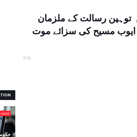
ہ توہین رسالت کے ملزمان
ایوب مسیح کی سزائے موت
0
ATION
-card
حکومت