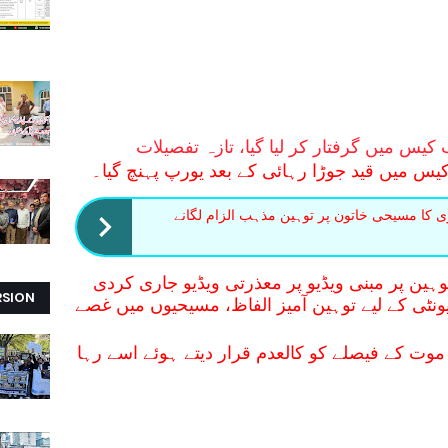
یس میں گرفتار کر لیا گیا، تازہ تفصیلات
یس میں قید جوڑا رہائی کے بعد یورپ پہنچ گیا۔
کا مسیحی خاتون پر توہین مذہب الزام لگانے
ین پر مبنی ویڈیو پر معذرتی ویڈیو جاری کردی
RSION
نٹی کے لیے توہین آمیز الفاظ، مسیحیوں میں غصے
وت کے فیصلے کو کالعدم قرار دیتے ہوئے اسے رہا