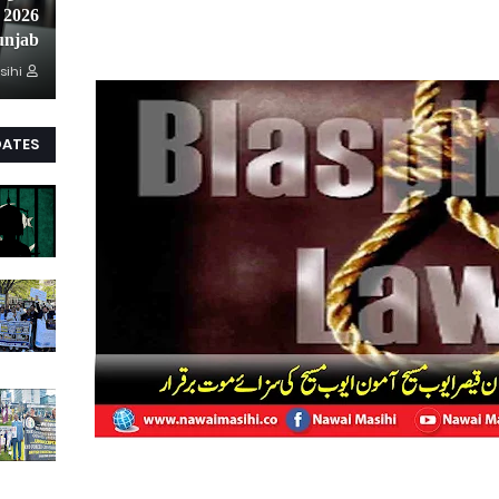
unjab
sihi
DATES