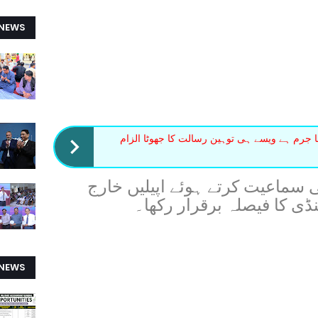
 NEWS
رم ہے ویسے ہی توہین رسالت کا جھوٹا الزام
ی سماعیت کرتے ہوئے اپیلیں خارج
ی کا فیصلہ برقرار رکھا۔
 NEWS