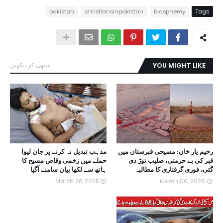
pakistan
christiansinpakistan
blasphemy
Tags
YOU MIGHT LIKE
سبھی کو دیکھیں
رحیم یار خان: مسیحی قبرستان میں
مذہب تبدیل نہ کرنے پر جان لیوا
قبر کی بے حرمتی، صلیب توڑ دی
حملے میں زخمی وقاص مسیح کا
گئی، فوری گرفتاری کا مطالبہ
ہاتھ سے لکھا بیان سامنے آگیا
March 28, 2025
March 06, 2026