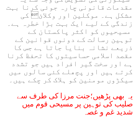
مقدمات قانونی چارہ جوئی کرنا بہت
مشکل ہے۔ موکلین اور وکلائ کی
زندگی کے لیے ایک بہت بڑا خطرہ ہے۔
مسیحیوں کو اکثر پاکستان کے
توہین رسالت کے دونوں قوانین کے
ذریعے نشانہ بنایا جاتا ہے جس کا
مقصد اسلامی حساسیتوں کا تحفظ کرنا
ہے اور سخت گیر افراد ہیں جو تشدد
کرتے ہیں اور پچھلے کئی سالوں میں
سیکڑوں مومنین کو ہلاک کر چکے ہیں۔
یہ بھی پڑھیں؛جنت مرزا کی طرف سے
صلیب کی توہین پر مسیحی قوم میں
شدید غم و غصہ