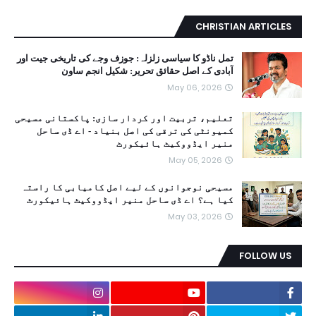
CHRISTIAN ARTICLES
تمل ناڈو کا سیاسی زلزلہ: جوزف وجے کی تاریخی جیت اور
آبادی کے اصل حقائق تحریر: شکیل انجم ساون
May 06, 2026
تعلیم، تربیت اور کردار سازی: پاکستانی مسیحی
کمیونٹی کی ترقی کی اصل بنیاد - اے ڈی ساحل
منیر ایڈووکیٹ ہائیکورٹ
May 05, 2026
مسیحی نوجوانوں کے لیے اصل کامیابی کا راستہ
کیا ہے؟ اے ڈی ساحل منیر ایڈووکیٹ ہائیکورٹ
May 03, 2026
FOLLOW US