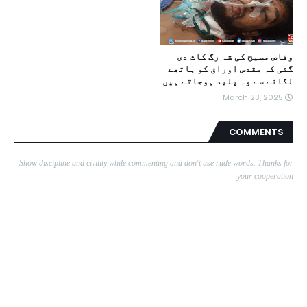
وقاص مسیح کی شہ رگ کاٹ دی
گئی کہ مقدس اوراق کو ہاتھے
لگانے سے وہ پلید ہوجاتے ہیں
March 23, 2025
COMMENTS
Show discipline and civility while commenting and don't use rude words. Thanks for
your cooperation