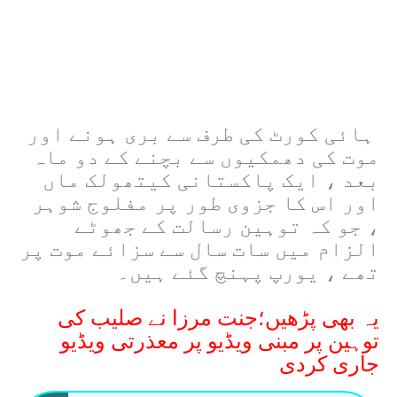
ہائی کورٹ کی طرف سے بری ہونے اور
موت کی دھمکیوں سے بچنے کے دو ماہ
بعد ، ایک پاکستانی کیتھولک ماں
اور اس کا جزوی طور پر مفلوج شوہر
، جو کہ توہین رسالت کے جھوٹے
الزام میں سات سال سے سزائے موت پر
تھے ، یورپ پہنچ گئے ہیں۔
یہ بھی پڑھیں؛جنت مرزا نے صلیب کی
توہین پر مبنی ویڈیو پر معذرتی ویڈیو
جاری کردی