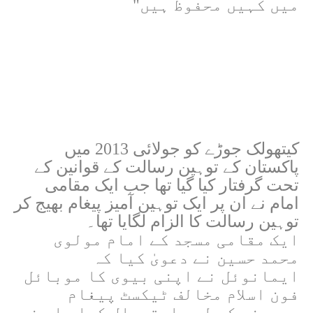
میں کہیں محفوظ ہیں"
کیتھولک جوڑے کو جولائی 2013 میں
پاکستان کے توہین رسالت کے قوانین کے
تحت گرفتار کیا گیا تھا جب ایک مقامی
امام نے ان پر ایک توہین آمیز پیغام بھیج کر
توہین رسالت کا الزام لگایا تھا۔
ایک مقامی مسجد کے امام مولوی
محمد حسین نے دعویٰ کیا کہ
ایمانوئل نے اپنی بیوی کا موبائل
فون اسلام مخالف ٹیکسٹ پیغام
بھیجنے کے لیے استعمال کیا۔ اس نے