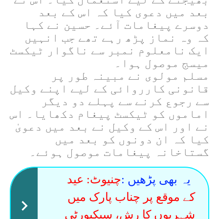
بعد میں دعوی کیا کہ اس کے بعد
دوسرے پیغامات آئے۔ حسین نے کہا
کہ وہ نماز پڑھ رہے تھے جب انہیں
ایک نامعلوم نمبر سے ناگوار ٹیکسٹ
میسج موصول ہوا۔
مسلم مولوی نے مبینہ طور پر
قانونی کارروائی کے لیے اپنے وکیل
سے رجوع کرنے سے پہلے دو دیگر
اماموں کو ٹیکسٹ پیغام دکھایا۔ اس
نے اور اس کے وکیل نے بعد میں دعویٰ
کیا کہ ان دونوں کو بعد میں
گستاخانہ پیغامات موصول ہوئے۔
یہ بھی پڑھیں :
چنیوٹ: عید
کے موقع پر چناب پارک میں
شہریوں کا رش، سیکیورٹی