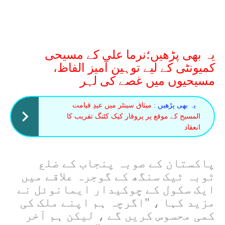
یہ بھی پڑھیں؛نرما علی کے مسیحی
کمیونٹی کے لیے توہین آمیز الفاظ،
مسیحیوں میں غصے کی لہر
یہ بھی پڑھیں :
میثاق سینٹر میں عیدِ قیامت
المسیح کے موقع پر پروقار کیک کٹنگ تقریب کا
انعقاد
پاکستان کے صوبہ پنجاب کے ضلع
ٹوبہ ٹیک سنگھ کے گوجرہ علاقے میں
ایک سکول کے چوکیدار ایمانوئل نے
مزید کہا ، "اگرچہ ہم اپنے ملک کی
کمی محسوس کریں گے ، لیکن ہم آخر