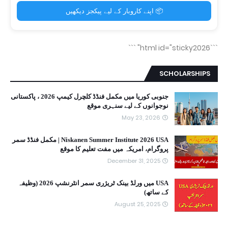
📦 اپنے کاروبار کے لیے پیکجز دیکھیں
```
```html id="sticky2026"
SCHOLARSHIPS
جنوبی کوریا میں مکمل فنڈڈ کلچرل کیمپ 2026 ، پاکستانی
نوجوانوں کے لیے سنہری موقع
May 23, 2026
Niskanen Summer Institute 2026 USA | مکمل فنڈڈ سمر
پروگرام، امریکہ میں مفت تعلیم کا موقع
December 31, 2025
USA میں ورلڈ بینک ٹریژری سمر انٹرنشپ 2026 (وظیفہ
کے ساتھ)
August 25, 2025