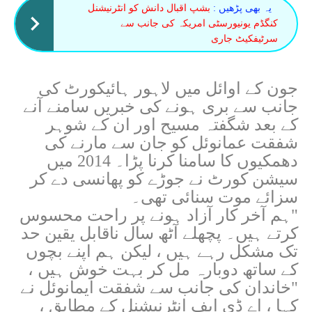
یہ بھی پڑھیں :
بشپ اقبال دانش کو انٹرنیشنل
کنگڈم یونیورسٹی امریکہ کی جانب سے
سرٹیفکیٹ جاری
جون کے اوائل میں لاہور ہائیکورٹ کی
جانب سے بری ہونے کی خبریں سامنے آنے
کے بعد شگفتہ مسیح اور ان کے شوہر
شفقت عمانوئل کو جان سے مارنے کی
دھمکیوں کا سامنا کرنا پڑا۔ 2014 میں
سیشن کورٹ نے جوڑے کو پھانسی دے کر
سزائے موت سنائی تھی۔
"ہم آخر کار آزاد ہونے پر راحت محسوس
کرتے ہیں۔ پچھلے آٹھ سال ناقابل یقین حد
تک مشکل رہے ہیں ، لیکن ہم اپنے بچوں
کے ساتھ دوبارہ مل کر بہت خوش ہیں ،
"خاندان کی جانب سے شفقت ایمانوئل نے
کہا ، اے ڈی ایف انٹرنیشنل کے مطابق ،