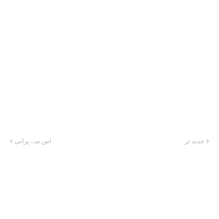
جدید تر
اس سے پرانی