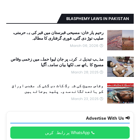
BLASPHEMY LAWS IN PAKISTAN
رحیم یار خان: مسیحی قبرستان میں قبر کی بے حرمتی،
صلیب توڑ دی گئی، فوری گرفتاری کا مطالبہ
March 06, 2026
مذہب تبدیل نہ کرنے پر جان لیوا حملے میں زخمی وقاص
مسیح کا ہاتھ سے لکھا بیان سامنے آگیا
March 28, 2025
وقاص مسیح کی شہ رگ کاٹ دی گئی کہ مقدس اوراق
کو ہاتھے لگانے سے وہ پلید ہوجاتے ہیں
March 23, 2025
📢 Advertise With Us
📞 WhatsApp پر رابطہ کریں