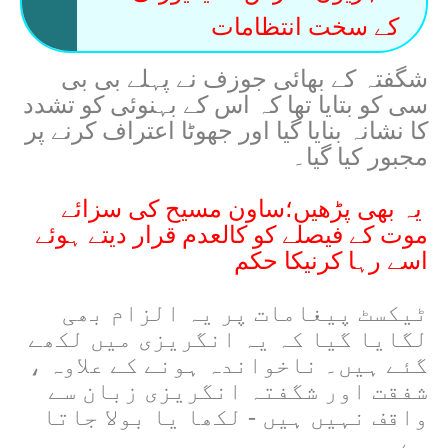
کے سخت انتظامات
شگفتہ کے بھائی جوزف نے پہلے بی بی
سی کو بتایا تھا کہ اس کے بہنوئی کو تشدد
کا نشانہ بنایا گیا اور جھوٹا اعتراف کرنے پر
مجبور کیا گیا۔
یہ بھی پڑھیں؛ساون مسیح کی سزائے
موت کے فیصلے کو کالعدم قرار دیتے ہوئے
اسے رہا کرنیکا حکم
ٹیکسٹ پیغامات پر یہ الزام بھی
لگایا گیا کہ یہ انگریزی میں لکھے
گئے ہیں۔ ناخواندہ ہونے کے علاوہ ،
شفقت اور شگفتہ انگریزی زبان سے
واقف نہیں ہیں - لکھا یا بولا جاتا
ہے۔