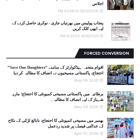
اجلاس
5/22/2026 02:38:00 PM
پنجاب پولیس میں بھرتیاں جاری - نوکری حاصل کرنے کے
لیے ابھی کلک کریں
4/25/2025 10:25:00 PM
FORCED CONVERSION
اقوام متحدہ ہیڈکوارٹر کے سامنے “Save Our Daughters”
احتجاج، پاکستانی مسیحیوں نے انصاف کا مطالبہ کر دیا
May 08, 2026
برطانیہ میں پاکستانی مسیحی کمیونٹی کا احتجاج؛ ماریہ
شہباز کے لیے انصاف کا مطالبہ۔
May 08, 2026
بھمبر میں مسیحی کمیونٹی کا احتجاج، نابالغ لڑکی کے نکاح
کے عدالتی فیصلے پر شدید ردعمل
April 20, 2026