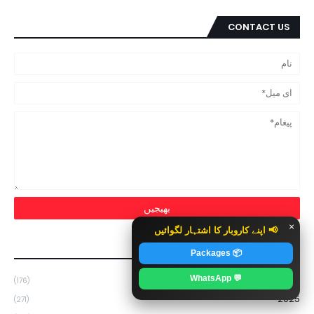
CONTACT US
×
📢 اپنے کاروبار کا اشتہار لگوائیں
ARCHIVES
📦 Packages
💬 WhatsApp
2026
(176)
2025
(271)