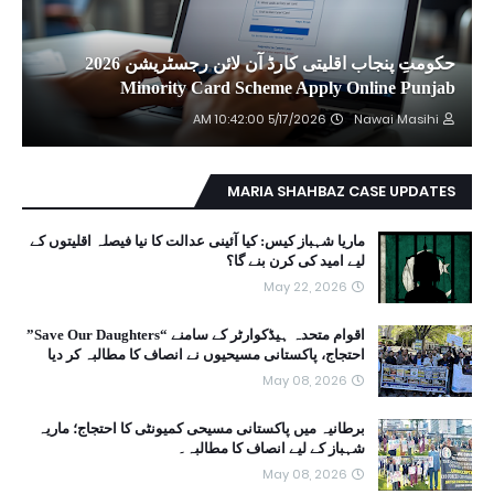
حکومتِ پنجاب اقلیتی کارڈ آن لائن رجسٹریشن 2026
Minority Card Scheme Apply Online Punjab
5/17/2026 10:42:00 AM
Nawai Masihi
MARIA SHAHBAZ CASE UPDATES
ماریا شہباز کیس: کیا آئینی عدالت کا نیا فیصلہ اقلیتوں کے
لیے امید کی کرن بنے گا؟
May 22, 2026
اقوام متحدہ ہیڈکوارٹر کے سامنے “Save Our Daughters”
احتجاج، پاکستانی مسیحیوں نے انصاف کا مطالبہ کر دیا
May 08, 2026
برطانیہ میں پاکستانی مسیحی کمیونٹی کا احتجاج؛ ماریہ
شہباز کے لیے انصاف کا مطالبہ۔
May 08, 2026