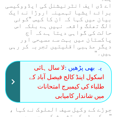
اے ڈی ایف انٹرنیشنل کی ایڈووکیسی
برائے ایشیا تہمینہ اروڑا نے ایک
بیان میں کہا کہ ان کا کیس "کوئی
الگ تھلگ واقعہ نہیں ہے بلکہ اس
حالت کی گواہی دیتا ہے کہ آج
پاکستان میں بہت سے مسیحی اور
دیگر مذہبی اقلیتیں تجربہ کر رہی
ہیں۔"
یہ بھی پڑھیں :
لا سال ہائی
اسکول اینڈ کالج فیصل آباد کے
طلباء کی کیمبرج امتحانات
میں شاندار کامیابی
جوڑے کے وکیل سیف الملوک نے کہا ،
"سیکورٹی کی تشویش کی وجہ سے یہ