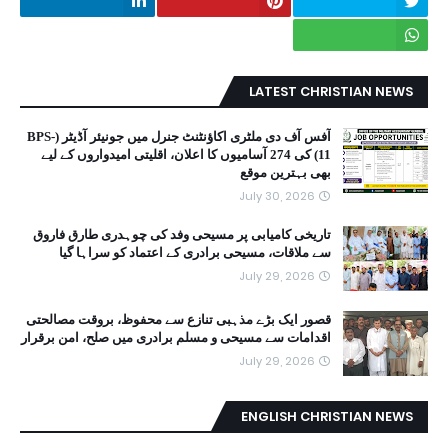
LATEST CHRISTIAN NEWS
آفس آف دی ملٹری اکاؤنٹنٹ جنرل میں جونیئر آڈیٹر (BPS-
11) کی 274 آسامیوں کا اعلان، اقلیتی امیدواروں کے لیے
بھی بہترین موقع
July 30, 2026
تاریخی کامیابی پر مسیحی وفد کی چوہدری طارق فاروق
سے ملاقات، مسیحی برادری کے اعتماد کو سراہا گیا
July 29, 2026
قصور ایک بڑے مذہبی تنازع سے محفوظ، بروقت مصالحتی
اقدامات سے مسیحی و مسلم برادری میں صلح، امن برقرار
July 29, 2026
ENGLISH CHRISTIAN NEWS