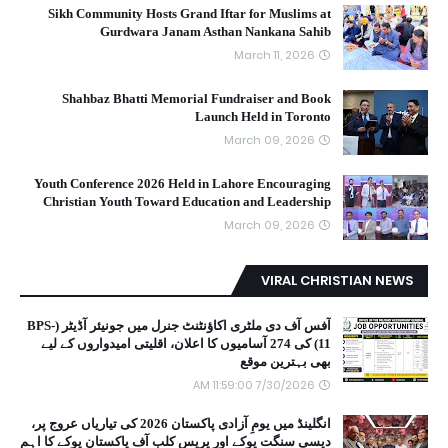
Sikh Community Hosts Grand Iftar for Muslims at
Gurdwara Janam Asthan Nankana Sahib
March 11, 2026
Shahbaz Bhatti Memorial Fundraiser and Book
Launch Held in Toronto
March 09, 2026
Youth Conference 2026 Held in Lahore Encouraging
Christian Youth Toward Education and Leadership
March 09, 2026
VIRAL CHRISTIAN NEWS
آفس آف دی ملٹری اکاؤنٹنٹ جنرل میں جونیئر آڈیٹر (BPS-
11) کی 274 آسامیوں کا اعلان، اقلیتی امیدواروں کے لیے
بھی بہترین موقع
7/30/2026 11:59:00 AM
انگلینڈ میں یومِ آزادی پاکستان 2026 کی تیاریاں عروج پر،
دیسی سنگت یوکے اور پریس کلب آف پاکستان یوکے کا اہم