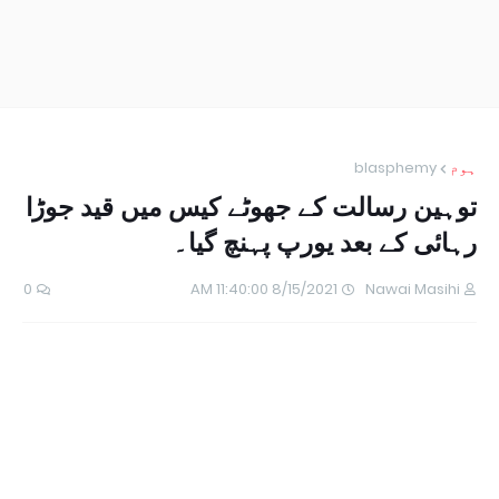
ہوم
blasphemy
توہین رسالت کے جھوٹے کیس میں قید جوڑا
رہائی کے بعد یورپ پہنچ گیا۔
0
8/15/2021 11:40:00 AM
Nawai Masihi