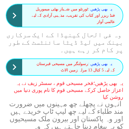
یہ بھی پڑھیں :
ٹورنٹو میں شہباز بھٹی میموریل
فنڈ ریزر اور کتاب کی تقریب، مذہبی آزادی کے لیے
عالمی آواز
وہ فی الحال کینیڈا کے ایک سرکاری
بینک میں لیڈ ڈیٹا سائنٹسٹ کے طور
پر کام کر رہے ہیں۔
یہ بھی پڑھیں :
رسولنگر میں مسیحی قبرستان
کے لیے 5 کنال 13 مرلہ زمین الاٹ
یہ بھی پڑھیں؛
فخر مسیحی قوم ، سسٹر زیف نے یہ
اعزاز حاصل کرکے مسیحی قوم کا نام پوری دنیا میں
روشن کیا
انہوں نے پچھلے چھ مہینوں میں ضرورت
مند طلباء کے لیے چھ لیپ ٹاپ خریدے ہیں
اور وہ پاکستان اور بیرون ملک مسیحیوں
کو یہ پیغام دینا چاہتے ہیں کہ وہ