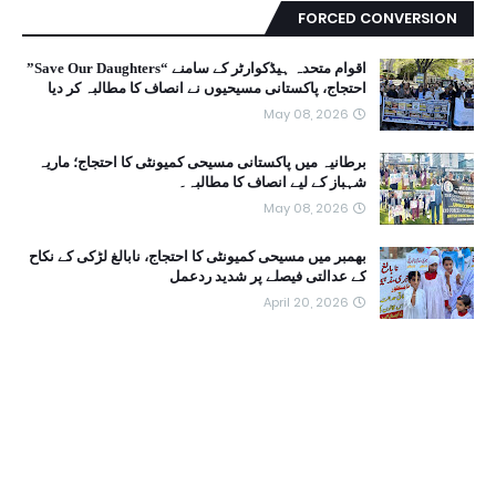
FORCED CONVERSION
اقوام متحدہ ہیڈکوارٹر کے سامنے “Save Our Daughters”
احتجاج، پاکستانی مسیحیوں نے انصاف کا مطالبہ کر دیا
May 08, 2026
برطانیہ میں پاکستانی مسیحی کمیونٹی کا احتجاج؛ ماریہ
شہباز کے لیے انصاف کا مطالبہ۔
May 08, 2026
بھمبر میں مسیحی کمیونٹی کا احتجاج، نابالغ لڑکی کے نکاح
کے عدالتی فیصلے پر شدید ردعمل
April 20, 2026