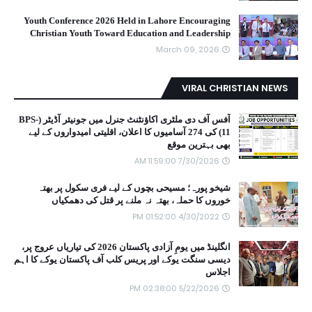
Youth Conference 2026 Held in Lahore Encouraging
Christian Youth Toward Education and Leadership
March 09, 2026
VIRAL CHRISTIAN NEWS
آفس آف دی ملٹری اکاؤنٹنٹ جنرل میں جونیئر آڈیٹر (BPS-
11) کی 274 آسامیوں کا اعلان، اقلیتی امیدواروں کے لیے
بھی بہترین موقع
7/30/2026 11:59:00 AM
شیخو پورہ؛ مسیحی بچوں کے لیے فری سکول پر بھتہ
خوروں کا حملہ، بھتہ نہ ملنے پر قتل کی دھمکیاں
4/30/2022 01:52:00 PM
انگلینڈ میں یومِ آزادی پاکستان 2026 کی تیاریاں عروج پر،
دیسی سنگت یوکے اور پریس کلب آف پاکستان یوکے کا اہم
اجلاس
5/22/2026 02:38:00 PM