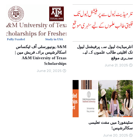
انٹرمیڈیٹ لیول سے پرفیشنل لیول
A&M یونیورسٹی آف ٹیکساس
تک اقلیتی طالب علموں کے لیے
اسکالرشپس برائے فریش مین |
سنہری موقع
A&M University of Texas
Scholarships
June 21, 2025
June 20, 2025
سٹینفورڈ میں مفت تعلیمی
سکالرشپس!
June 20, 2025