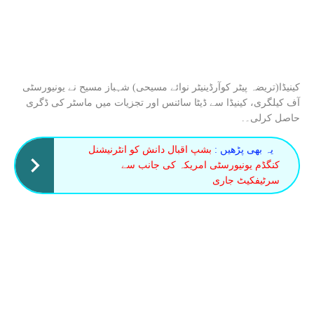
کینیڈا(تریضہ پیٹر کوآرڈینیٹر نوائے مسیحی) شہباز مسیح نے یونیورسٹی
آف کیلگری، کینیڈا سے ڈیٹا سائنس اور تجزیات میں ماسٹر کی ڈگری
حاصل کرلی۔.
یہ بھی پڑھیں :
بشپ اقبال دانش کو انٹرنیشنل
کنگڈم یونیورسٹی امریکہ کی جانب سے
سرٹیفکیٹ جاری