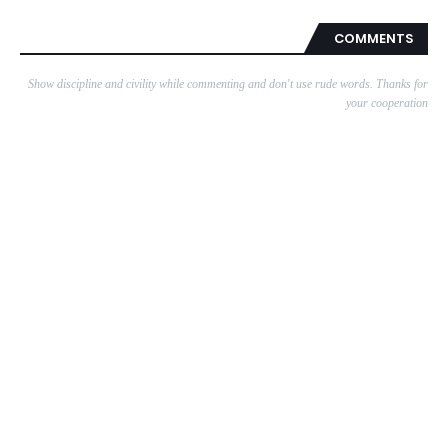
COMMENTS
Show discipline and civility while commenting and don't use rude words. Thanks for
your cooperation