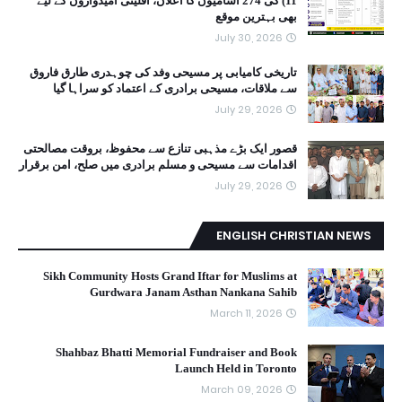
11) کی 274 آسامیوں کا اعلان، اقلیتی امیدواروں کے لیے
بھی بہترین موقع
July 30, 2026
تاریخی کامیابی پر مسیحی وفد کی چوہدری طارق فاروق
سے ملاقات، مسیحی برادری کے اعتماد کو سراہا گیا
July 29, 2026
قصور ایک بڑے مذہبی تنازع سے محفوظ، بروقت مصالحتی
اقدامات سے مسیحی و مسلم برادری میں صلح، امن برقرار
July 29, 2026
ENGLISH CHRISTIAN NEWS
Sikh Community Hosts Grand Iftar for Muslims at
Gurdwara Janam Asthan Nankana Sahib
March 11, 2026
Shahbaz Bhatti Memorial Fundraiser and Book
Launch Held in Toronto
March 09, 2026