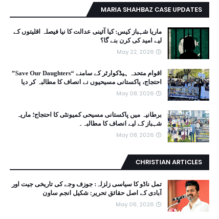
MARIA SHAHBAZ CASE UPDATES
ماریا شہباز کیس: کیا آئینی عدالت کا نیا فیصلہ اقلیتوں کے
لیے امید کی کرن بنے گا؟
May 22, 2026
اقوام متحدہ ہیڈکوارٹر کے سامنے “Save Our Daughters”
احتجاج، پاکستانی مسیحیوں نے انصاف کا مطالبہ کر دیا
May 08, 2026
برطانیہ میں پاکستانی مسیحی کمیونٹی کا احتجاج؛ ماریہ
شہباز کے لیے انصاف کا مطالبہ۔
May 08, 2026
CHRISTIAN ARTICLES
تمل ناڈو کا سیاسی زلزلہ: جوزف وجے کی تاریخی جیت اور
آبادی کے اصل حقائق تحریر: شکیل انجم ساون
May 06, 2026