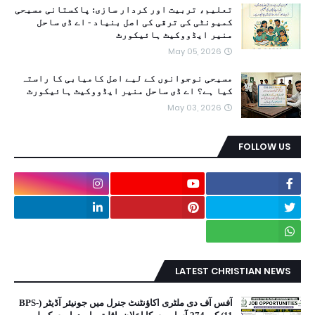
تعلیم، تربیت اور کردار سازی: پاکستانی مسیحی
کمیونٹی کی ترقی کی اصل بنیاد - اے ڈی ساحل
منیر ایڈووکیٹ ہائیکورٹ
May 05, 2026
مسیحی نوجوانوں کے لیے اصل کامیابی کا راستہ
کیا ہے؟ اے ڈی ساحل منیر ایڈووکیٹ ہائیکورٹ
May 03, 2026
FOLLOW US
LATEST CHRISTIAN NEWS
آفس آف دی ملٹری اکاؤنٹنٹ جنرل میں جونیئر آڈیٹر (BPS-