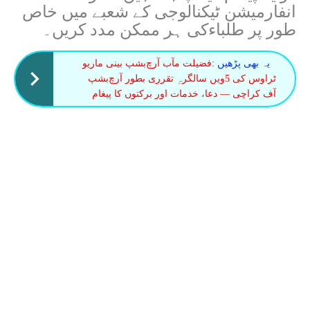
انفارمیشن ٹیکنالوجی کے شعبے میں خاص
طور پر طلباءکی ہر ممکن مدد کریں۔
یہ بھی پڑھیں :
فضیلت مآب آرچ‌بشپ بینی ماریو
ٹراوس کی 5ویں سالگرہِ تقرری بطور آرچ‌بشپ
آف کراچی — دعا، خدمات اور برکتوں کا پیغام