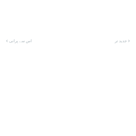
جدید تر
اس سے پرانی