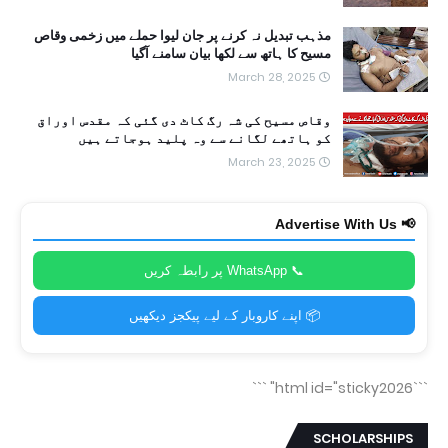
مذہب تبدیل نہ کرنے پر جان لیوا حملے میں زخمی وقاص
مسیح کا ہاتھ سے لکھا بیان سامنے آگیا
March 28, 2025
وقاص مسیح کی شہ رگ کاٹ دی گئی کہ مقدس اوراق
کو ہاتھے لگانے سے وہ پلید ہوجاتے ہیں
March 23, 2025
📢 Advertise With Us
📞 WhatsApp پر رابطہ کریں
📦 اپنے کاروبار کے لیے پیکجز دیکھیں
```
```html id="sticky2026"
SCHOLARSHIPS