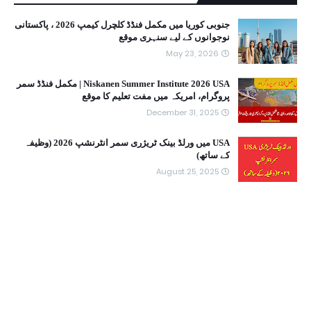
جنوبی کوریا میں مکمل فنڈڈ کلچرل کیمپ 2026 ، پاکستانی
نوجوانوں کے لیے سنہری موقع
May 23, 2026
Niskanen Summer Institute 2026 USA | مکمل فنڈڈ سمر
پروگرام، امریکہ میں مفت تعلیم کا موقع
December 31, 2025
USA میں ورلڈ بینک ٹریژری سمر انٹرنشپ 2026 (وظیفہ
کے ساتھ)
August 25, 2025