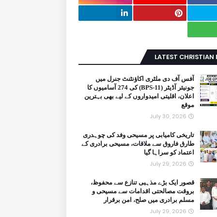
LATEST CHRISTIAN
آفس آف دی ملٹری اکاؤنٹنٹ جنرل میں
جونیئر آڈیٹر (BPS-11) کی 274 آسامیوں کا
اعلان، اقلیتی امیدواروں کے لیے بھی بہترین
موقع
July 30, 2026
تاریخی کامیابی پر مسیحی وفد کی چوہدری
طارق فاروق سے ملاقات، مسیحی برادری کے
اعتماد کو سراہا گیا
July 29, 2026
قصور ایک بڑے مذہبی تنازع سے محفوظ،
بروقت مصالحتی اقدامات سے مسیحی و
مسلم برادری میں صلح، امن برقرار
July 29, 2026