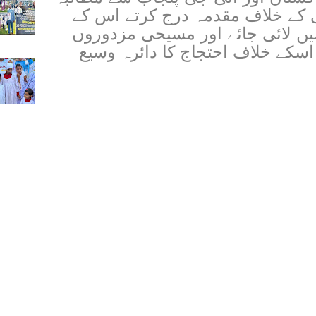
کیا کہ اس درنده صفت منشی کے خلاف مقدمہ درج کرتے اس کے 
خلاف سخت کارروائی عمل میں لائی جائے اور مسیحی مزدوروں 
کو انصاف دلایا جائے ورنہ ہم اسکے خلاف احتجاج کا دائرہ وسیع 