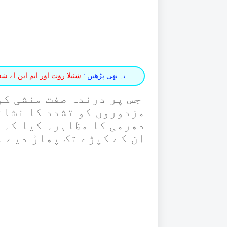
یہ بھی پڑھیں :
شنیلا روت اور ایم این اے شف
ان کے کپڑے تک پھاڑ دیے ۔