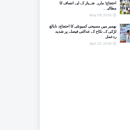
احتجاج؛ ماریہ شہباز کے لیے انصاف کا
مطالبہ۔
May 08, 2026
بھمبر میں مسیحی کمیونٹی کا احتجاج، نابالغ
لڑکی کے نکاح کے عدالتی فیصلے پر شدید
ردعمل
April 20, 2026