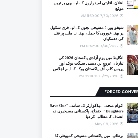
اعلان، اقلیتی امیدواروں کے لیے بھی بہترین
موقع
7/30/2026 11:59:00 AM
شیخو پورہ؛ مسیحی بچوں کے لیے فری سکول
پر بھتہ خوروں کا حملہ، بھتہ نہ ملنے پر قتل
کی دھمکیاں
4/30/2022 01:52:00 PM
انگلینڈ میں یومِ آزادی پاکستان 2026 کی
تیاریاں عروج پر، دیسی سنگت یوکے اور
پریس کلب آف پاکستان یوکے کا اہم اجلاس
5/22/2026 02:38:00 PM
FORCED CONVE
اقوام متحدہ ہیڈکوارٹر کے سامنے “Save Our
Daughters” احتجاج، پاکستانی مسیحیوں نے
انصاف کا مطالبہ کر دیا
May 08, 2026
برطانیہ میں پاکستانی مسیحی کمیونٹی کا