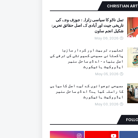
CHRISTIAN ART
تمل ناڈو کا سیاسی زلزلہ: جوزف وجے کی
تاریخی جیت اور آبادی کے اصل حقائق تحریر:
شکیل انجم ساون
May 06, 2026
تعلیم، تربیت اور کردار سازی:
پاکستانی مسیحی کمیونٹی کی ترقی کی
اصل بنیاد - اے ڈی ساحل منیر
ایڈووکیٹ ہائیکورٹ
May 05, 2026
مسیحی نوجوانوں کے لیے اصل کامیابی
کا راستہ کیا ہے؟ اے ڈی ساحل منیر
ایڈووکیٹ ہائیکورٹ
May 03, 2026
FOLL