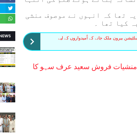
 مسیحی مزدوروں کا قصور یہ تھا کہ انہوں نے موصوف منشی 
ہ کیا تھا ۔
 NEWS
یشن بیرون ملک جانے کے اُمیدواروں کے لیے
 منشیات فروش سعید عرف سہو کا