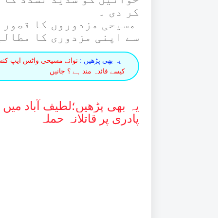
کر دی ۔
سے اپنی مزدوری کا مطالب
یہ بھی پڑھیں :
نوائے مسیحی واٹس ایپ کنسلٹ
کیسے فائدہ مند ہے ؟ جانیں
یہ بھی پڑھیں؛
لطیف آباد میں
پادری پر قاتلانہ حملہ