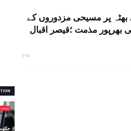
بھٹہ پر مسیحی مزدوروں کے
ی بھرپور مذمت ؛قیصر اقبال
0
ATION
-card
حکومت