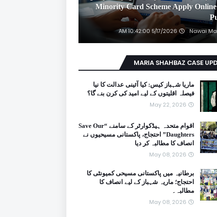
2026 Minority Card Scheme Apply Online
P
5/17/2026 10:42:00 AM
Nawai Ma
MARIA SHAHBAZ CASE UP
ماریا شہباز کیس: کیا آئینی عدالت کا نیا
فیصلہ اقلیتوں کے لیے امید کی کرن بنے گا؟
May 22, 2026
اقوام متحدہ ہیڈکوارٹر کے سامنے “Save Our
Daughters” احتجاج، پاکستانی مسیحیوں نے
انصاف کا مطالبہ کر دیا
May 08, 2026
برطانیہ میں پاکستانی مسیحی کمیونٹی کا
احتجاج؛ ماریہ شہباز کے لیے انصاف کا
مطالبہ۔
May 08, 2026