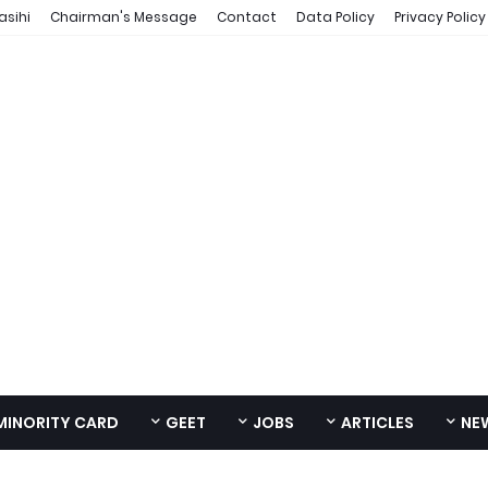
asihi
Chairman's Message
Contact
Data Policy
Privacy Policy
MINORITY CARD
GEET
JOBS
ARTICLES
NE