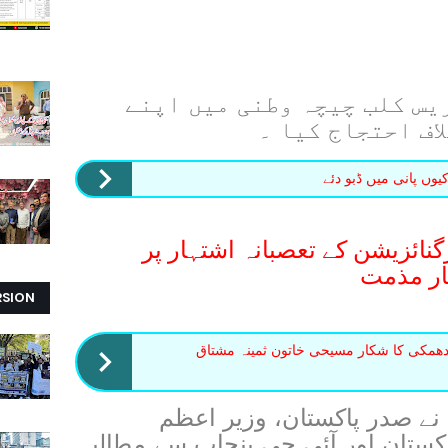
 ان لوگوں نے بعد ازاں پریس کلب چیچہ وطنی میں اپنے 
اف احتجاج کیا ۔
وں پانی میں ڈبو دئے
نائزیشن کے تعصبانہ اشتہار پر
ار مذمت
RSION
ھمکی کا شکار مسیحی خاتون ثمینہ مشتاق
 اس واقع پر قیصر اقبال بھٹی نے صدر پاکستان، وزیر اعظم 
پاکستان ، چیف جسٹس آف پاکستان اور آئی جی پنجاب سے مطالبہ 