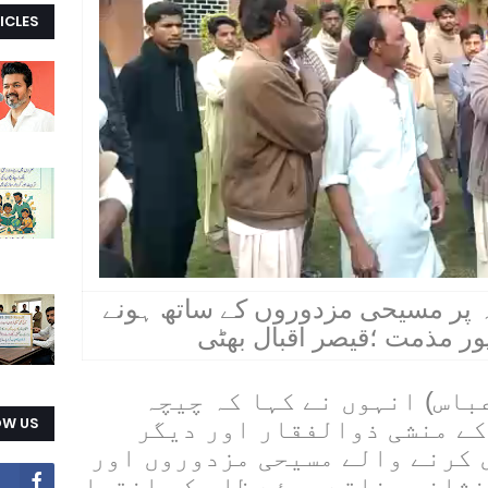
ICLES
 پر مسیحی مزدوروں کے ساتھ ہونے
پور مذمت ؛قیصر اقبال بھٹی
قعلہ عباس (رپورٹ وسیم عباس) انہوں نے کہا کہ چیچہ 
OW US
وطنی کے مقامی بھٹہ خشت کے منشی ذوالفقار اور دیگر 
افراد نے بھٹہ پر مزدوری کرنے والے مسیحی مزدوروں اور 
خواتین کو شدید تشدد کا نشانہ بناتے ہوئے ظلم کی انتہا 