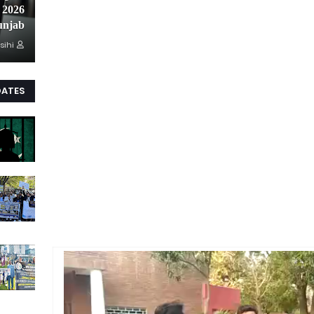
unjab
sihi
DATES