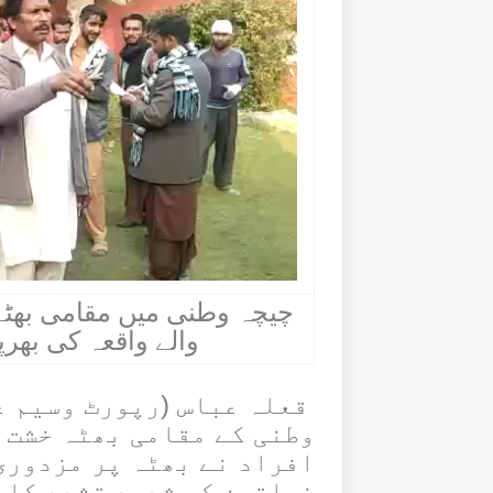
چیچہ وطنی میں مقامی بھٹہ
والے واقعہ کی بھر