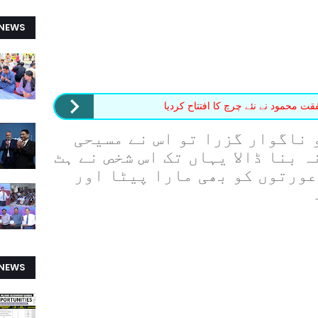
 NEWS
قت محمود نے نئے چرچ کا افتتاح کردیا
 جس پر درندہ صفت منشی کو ناگوار گزرا تو اس نے مسیحی 
مزدوروں کو تشدد کا نشانہ بنا ڈالا یہاں تک اس شخص نے ہٹ 
دھرمی کا مظاہرہ کیا کہ عورتوں کو بھی مارا پیٹا اور 
 NEWS