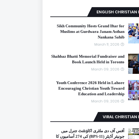
ENGLISH CHRISTIAN
Sikh Community Hosts Grand Iftar for
Muslims at Gurdwara Janam Asthan
Nankana Sahib
March 11, 2026
Shahbaz Bhatti Memorial Fundraiser and
Book Launch Held in Toronto
March 09, 2026
Youth Conference 2026 Held in Lahore
Encouraging Christian Youth Toward
Education and Leadership
March 09, 2026
VIRAL CHRISTIAN
آفس آف دی ملٹری اکاؤنٹنٹ جنرل میں
جونیئر آڈیٹر (BPS-11) کی 274 آسامیوں کا