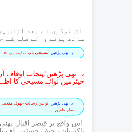
ساتھ ہونے والے ظلم کے خل
یہ بھی پڑھیں :
مسیحی باپ نے اپنے ہی بچے کی
یہ بھی پڑھیں؛پنجاب اوقاف آرگ
چیئرمین نوائے مسیحی کا اظہ
یہ بھی پڑھیں :
توہین رسالت جھوٹے مقدمے د
منظر عام پر