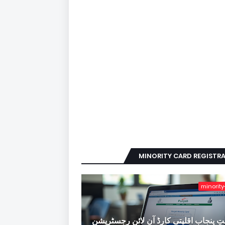
MINORITY CARD REGISTR
minority
ِ پنجاب اقلیتی کارڈ آن لائن رجسٹریشن