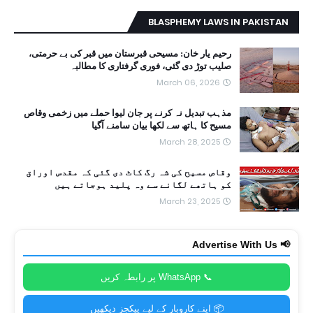
BLASPHEMY LAWS IN PAKISTAN
رحیم یار خان: مسیحی قبرستان میں قبر کی بے حرمتی،
صلیب توڑ دی گئی، فوری گرفتاری کا مطالبہ
March 06, 2026
مذہب تبدیل نہ کرنے پر جان لیوا حملے میں زخمی وقاص
مسیح کا ہاتھ سے لکھا بیان سامنے آگیا
March 28, 2025
وقاص مسیح کی شہ رگ کاٹ دی گئی کہ مقدس اوراق
کو ہاتھے لگانے سے وہ پلید ہوجاتے ہیں
March 23, 2025
📢 Advertise With Us
📞 WhatsApp پر رابطہ کریں
📦 اپنے کاروبار کے لیے پیکجز دیکھیں