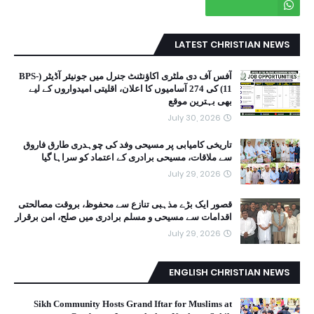
LATEST CHRISTIAN NEWS
آفس آف دی ملٹری اکاؤنٹنٹ جنرل میں جونیئر آڈیٹر (BPS-
11) کی 274 آسامیوں کا اعلان، اقلیتی امیدواروں کے لیے
بھی بہترین موقع
July 30, 2026
تاریخی کامیابی پر مسیحی وفد کی چوہدری طارق فاروق
سے ملاقات، مسیحی برادری کے اعتماد کو سراہا گیا
July 29, 2026
قصور ایک بڑے مذہبی تنازع سے محفوظ، بروقت مصالحتی
اقدامات سے مسیحی و مسلم برادری میں صلح، امن برقرار
July 29, 2026
ENGLISH CHRISTIAN NEWS
Sikh Community Hosts Grand Iftar for Muslims at