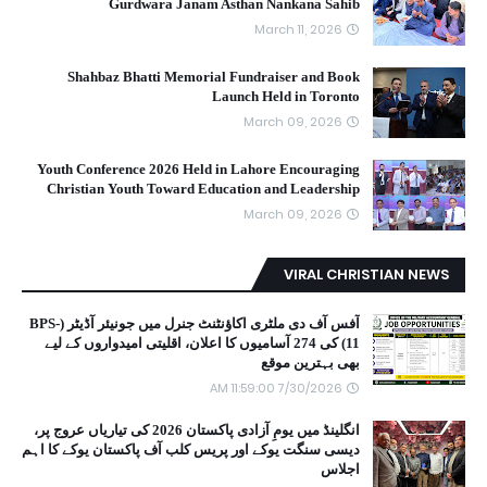
Gurdwara Janam Asthan Nankana Sahib
March 11, 2026
Shahbaz Bhatti Memorial Fundraiser and Book
Launch Held in Toronto
March 09, 2026
Youth Conference 2026 Held in Lahore Encouraging
Christian Youth Toward Education and Leadership
March 09, 2026
VIRAL CHRISTIAN NEWS
آفس آف دی ملٹری اکاؤنٹنٹ جنرل میں جونیئر آڈیٹر (BPS-
11) کی 274 آسامیوں کا اعلان، اقلیتی امیدواروں کے لیے
بھی بہترین موقع
7/30/2026 11:59:00 AM
انگلینڈ میں یومِ آزادی پاکستان 2026 کی تیاریاں عروج پر،
دیسی سنگت یوکے اور پریس کلب آف پاکستان یوکے کا اہم
اجلاس