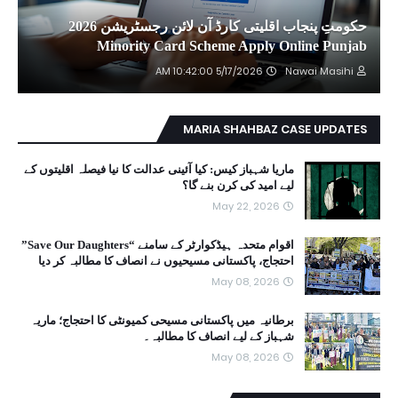
حکومتِ پنجاب اقلیتی کارڈ آن لائن رجسٹریشن 2026
Minority Card Scheme Apply Online Punjab
5/17/2026 10:42:00 AM
Nawai Masihi
MARIA SHAHBAZ CASE UPDATES
ماریا شہباز کیس: کیا آئینی عدالت کا نیا فیصلہ اقلیتوں کے
لیے امید کی کرن بنے گا؟
May 22, 2026
اقوام متحدہ ہیڈکوارٹر کے سامنے “Save Our Daughters”
احتجاج، پاکستانی مسیحیوں نے انصاف کا مطالبہ کر دیا
May 08, 2026
برطانیہ میں پاکستانی مسیحی کمیونٹی کا احتجاج؛ ماریہ
شہباز کے لیے انصاف کا مطالبہ۔
May 08, 2026