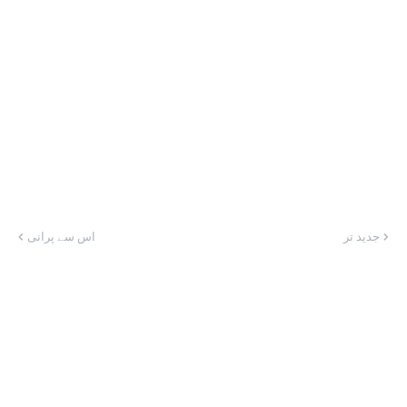
جدید تر
اس سے پرانی