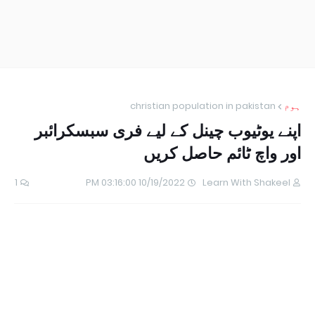
ہوم
christian population in pakistan
اپنے یوٹیوب چینل کے لیے فری سبسکرائبر
اور واچ ٹائم حاصل کریں
1
10/19/2022 03:16:00 PM
Learn With Shakeel