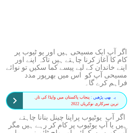
اگر آپ ایک مسیحی ہیں اور یو ٹیوب پر
کام کا آغاز کرنا چاہتے ہیں تاکہ اپنے اور
اپنے خاندان کے لیے پیسے کما سکیں تو نوائے
مسیحی آپ کو اس میں بھرپور مدد
فراہم کرے گا۔
یہ بھی پڑھیں :
پنجاب پاکستان میں واپڈا کی تازہ
ترین سرکاری نوکریاں 2022
اگر آپ یوٹیوب پراپنا چینل بنانا چاہتے
ہیں یا آپ یوٹیوب پر کام کر رہے ہیں مگر
آپ کو سبسکرائبر اور واچ ٹائم نہیں مل