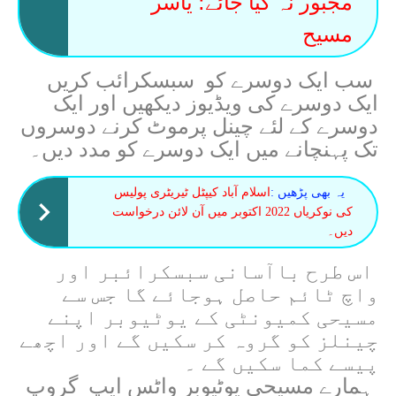
مجبور نہ کیا جائے؛ یاسر
مسیح
سب ایک دوسرے کو سبسکرائب کریں
ایک دوسرے کی ویڈیوز دیکھیں اور ایک
دوسرے کے لئے چینل پرموٹ کرنے دوسروں
تک پہنچانے میں ایک دوسرے کو مدد دیں۔
یہ بھی پڑھیں :
اسلام آباد کیپٹل ٹیریٹری پولیس
کی نوکریاں 2022 اکتوبر میں آن لائن درخواست
دیں۔
اس طرح باآسانی سبسکرائبر اور
واچ ٹائم حاصل ہوجائے گا جس سے
مسیحی کمیونٹی کے یوٹیوبر اپنے
چینلز کو گروہ کر سکیں گے اور اچھے
پیسے کما سکیں گے ۔
ہمارے مسیحی یوٹیوبر واٹس ایپ گروپ