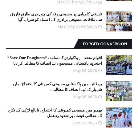
5/22/2026 02:38:00 PM
تاریخی کامیابی پر مسیحی وفد کی چوہدری طارق فاروق
سے ملاقات، مسیحی برادری کے اعتماد کو سراہا گیا
7/29/2026 02:18:00 PM
FORCED CONVERSION
اقوام متحدہ ہیڈکوارٹر کے سامنے “Save Our Daughters”
احتجاج، پاکستانی مسیحیوں نے انصاف کا مطالبہ کر دیا
May 08, 2026
برطانیہ میں پاکستانی مسیحی کمیونٹی کا احتجاج؛ ماریہ
شہباز کے لیے انصاف کا مطالبہ۔
May 08, 2026
بھمبر میں مسیحی کمیونٹی کا احتجاج، نابالغ لڑکی کے نکاح
کے عدالتی فیصلے پر شدید ردعمل
April 20, 2026