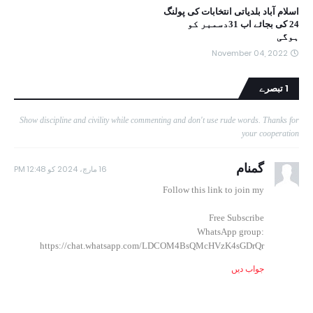
اسلام آباد بلدیاتی انتخابات کی پولنگ
24 کی بجائے اب 31دسمبر کو
ہوگی
November 04, 2022
1 تبصرے
Show discipline and civility while commenting and don't use rude words. Thanks for
your cooperation
گمنام
16 مارچ، 2024 کو 12:48 PM
Follow this link to join my
Free Subscribe
WhatsApp group:
https://chat.whatsapp.com/LDCOM4BsQMcHVzK4sGDrQr
جواب دیں