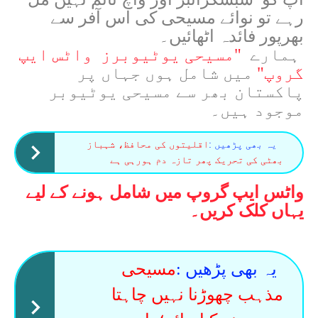
رہے تو نوائے مسیحی کی اس آفر سے
بھرپور فائدہ اٹھائیں۔
ہمارے
"مسیحی یوٹیوبرز واٹس ایپ
گروپ"
میں شامل ہوں جہاں پر
پاکستان بھر سے مسیحی یوٹیوبر
موجود ہیں۔
یہ بھی پڑھیں :
اقلیتوں کی محافظ، شہباز
بھٹی کی تحریک پھر تازہ دم ہورہی ہے
واٹس ایپ گروپ میں شامل ہونے کے لیے
یہاں کلک کریں۔
یہ بھی پڑھیں :
مسیحی
مذہب چھوڑنا نہیں چاہتا