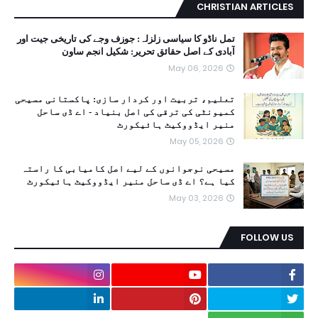
CHRISTIAN ARTICLES
تمل ناڈو کا سیاسی زلزلہ: جوزف وجے کی تاریخی جیت اور
آبادی کے اصل حقائق تحریر: شکیل انجم ساون
May 06, 2026
تعلیم، تربیت اور کردار سازی: پاکستانی مسیحی
کمیونٹی کی ترقی کی اصل بنیاد - اے ڈی ساحل
منیر ایڈووکیٹ ہائیکورٹ
May 05, 2026
مسیحی نوجوانوں کے لیے اصل کامیابی کا راستہ
کیا ہے؟ اے ڈی ساحل منیر ایڈووکیٹ ہائیکورٹ
May 03, 2026
FOLLOW US