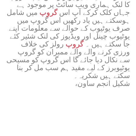
کا لنک ہماری ویب سائٹ پر موجود ہے
جہاں کلک کرکے آپ اس
گروپ
میں شامل
ہوسکتے ہیں یاد رکھیں اس گروپ میں
صرف یوٹیوب کے حوالے سے معلومات اپنے
یوٹیوب چینل اور ویڈیوز کی لنک شئیر کئے
جا سکتے ہیں ۔
گروپ
رولز کی خلاف
ورزی کرنے والے والے ممبران کو گروپ
سے نکال دیا جائے گا اس گروپ کو مسیحی
یوٹیوبرز کے لیے مفید ہم سب مل کر بنا
سکتے ہیں شکریہ۔
شکیل انجم ساون،