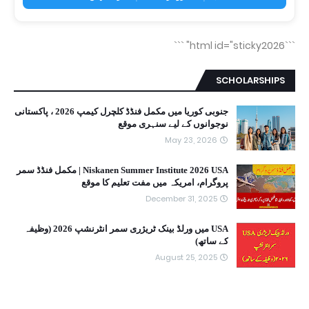
```
```html id="sticky2026"
SCHOLARSHIPS
جنوبی کوریا میں مکمل فنڈڈ کلچرل کیمپ 2026 ، پاکستانی
نوجوانوں کے لیے سنہری موقع
May 23, 2026
Niskanen Summer Institute 2026 USA | مکمل فنڈڈ سمر
پروگرام، امریکہ میں مفت تعلیم کا موقع
December 31, 2025
USA میں ورلڈ بینک ٹریژری سمر انٹرنشپ 2026 (وظیفہ
کے ساتھ)
August 25, 2025