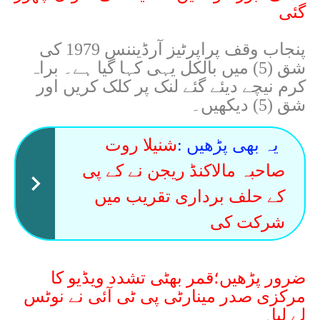
گئی
پنجاب وقف پراپرٹیز آرڈیننس 1979 کی
شق (5) میں بالکل یہی کہا گیا ہے۔ براہ
کرم نیچے دیئے گئے لنک پر کلک کریں اور
شق (5) دیکھیں۔
یہ بھی پڑھیں :
شنیلا روت
صاحبہ مالاکنڈ ریجن نے کے پی
کے حلف برداری تقریب میں
شرکت کی
ضرور پڑھیں؛قمر بھٹی تشدد ویڈیو کا
مرکزی صدر مینارٹی پی ٹی آئی نے نوٹس
لے لیا۔