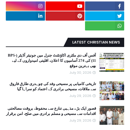
LATEST CHRISTIAN NEWS
آفس آف دی ملٹری اکاؤنٹنٹ جنرل میں جونیئر آڈیٹر (BPS-
11) کی 274 آسامیوں کا اعلان، اقلیتی امیدواروں کے لیے
بھی بہترین موقع
July 30, 2026
تاریخی کامیابی پر مسیحی وفد کی چوہدری طارق فاروق
سے ملاقات، مسیحی برادری کے اعتماد کو سراہا گیا
July 29, 2026
قصور ایک بڑے مذہبی تنازع سے محفوظ، بروقت مصالحتی
اقدامات سے مسیحی و مسلم برادری میں صلح، امن برقرار
July 29, 2026