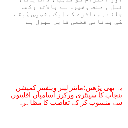
نسل ، صنف وغیرہ سے بالاتر رکھا
جائے۔ معاشرے کے ایک مخصوص طبقے
کی بدنامی قطعی قابل قبول ہے
یہ بھی پڑھیں؛مائنز لیبر ویلفیئر کمیشن
پنجاب کا سینٹری ورکرز آسامیاں اقلیتوں
سے منسوب کر کے تعاصب کا مظاہرہ