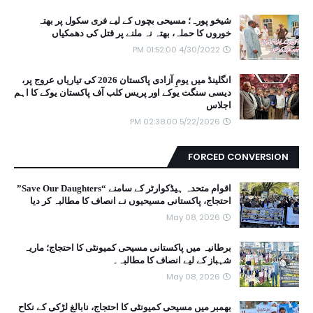
شیخو پورہ؛ مسیحی بچوں کے لیے فری سکول پر بھتہ
خوروں کا حملہ، بھتہ نہ ملنے پر قتل کی دھمکیاں
4/30/2022 01:52:00 PM
انگلینڈ میں یومِ آزادی پاکستان 2026 کی تیاریاں عروج پر،
دیسی سنگت یوکے اور پریس کلب آف پاکستان یوکے کا اہم
اجلاس
5/22/2026 02:38:00 PM
FORCED CONVERSION
اقوام متحدہ ہیڈکوارٹر کے سامنے “Save Our Daughters”
احتجاج، پاکستانی مسیحیوں نے انصاف کا مطالبہ کر دیا
May 08, 2026
برطانیہ میں پاکستانی مسیحی کمیونٹی کا احتجاج؛ ماریہ
شہباز کے لیے انصاف کا مطالبہ۔
May 08, 2026
بھمبر میں مسیحی کمیونٹی کا احتجاج، نابالغ لڑکی کے نکاح