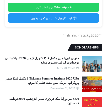
📞 WhatsApp پر رابطہ کریں
📦 اپنے کاروبار کے لیے پیکجز دیکھیں
```
```html id="sticky2026"
SCHOLARSHIPS
جنوبی کوریا میں مکمل فنڈڈ کلچرل کیمپ 2026 ، پاکستانی
نوجوانوں کے لیے سنہری موقع
May 23, 2026
Niskanen Summer Institute 2026 USA | مکمل فنڈڈ سمر
پروگرام، امریکہ میں مفت تعلیم کا موقع
December 31, 2025
USA میں ورلڈ بینک ٹریژری سمر انٹرنشپ 2026 (وظیفہ
کے ساتھ)