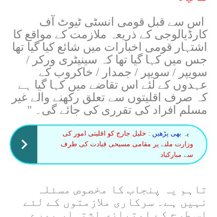
اس سے قبل قومی انسٹی ٹیوٹ آف
کارڈیالوجی کے ذریعہ ملازمت کے مواقع کا
اشتہار قومی اخبارات میں شائع کیا گیا تھا
جس میں کہا گیا تھا کہ سینیٹری ورکر /
سویپر / سویپر / جمدار / خاکروب کے
عہدوں کے لئے اس تقاضے میں کہا گیا ہے
کہ صرف اقلیتوں سے تعلق رکھنے والے غیر
مسلم افراد کی تقرری کی جائے گی۔ "
یہ بھی پڑھیں :
خلیل جارج کو اقلیتی امور کی
وزارت ملنے پر مقامی مسیحی قیادت کی طرف
سے مبارکباد
تاہم یہ پنجاب کا مخصوص مسئلہ
نہیں ہے۔ سرکاری ملازمتوں کے لئے
اس طرح کے امتیازی اشتہار پورے