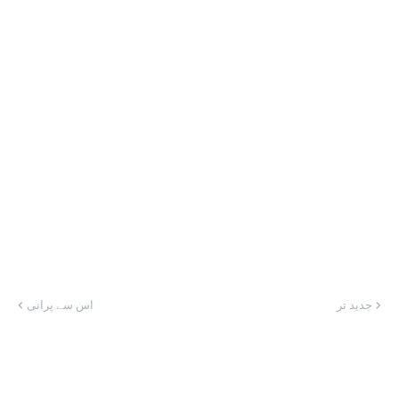
جدید تر
اس سے پرانی