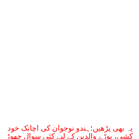
یہ بھی پڑھیں؛ہندو نوجوان کی اچانک خود
کشی، بوڑے والدین کے لیے کئی سوال چھوڑ