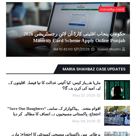
minority-card
حکومتِ پنجاب اقلیتی کارڈ آن لائن رجسٹریشن 2026
Minority Card Scheme Apply Online Punjab
5/17/2026 10:42:00 AM
Nawai Masihi
MARIA SHAHBAZ CASE UPDATES
ماریا شہباز کیس: کیا آئینی عدالت کا نیا فیصلہ اقلیتوں کے
لیے امید کی کرن بنے گا؟
May 22, 2026
اقوام متحدہ ہیڈکوارٹر کے سامنے “Save Our Daughters”
احتجاج، پاکستانی مسیحیوں نے انصاف کا مطالبہ کر دیا
May 08, 2026
برطانیہ میں پاکستانی مسیحی کمیونٹی کا احتجاج؛ ماریہ