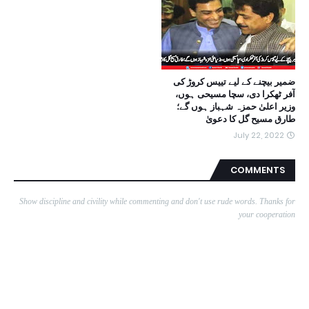
ضمیر بیچنے کے لیے تییس کروڑ کی
آفر ٹھکرا دی، سچا مسیحی ہوں،
وزیر اعلیٰ حمزہ شہباز ہوں گے؛
طارق مسیح گل کا دعویٰ
July 22, 2022
COMMENTS
Show discipline and civility while commenting and don't use rude words. Thanks for
your cooperation