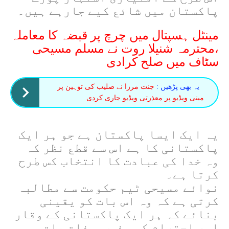
پاکستان میں شائع کیے جارہے ہیں۔
مینٹل ہسپتال میں چرچ پر قبضہ کا معاملہ
،محترمہ شنیلا روت نے مسلم مسیحی
سٹاف میں صلح کرادی
یہ بھی پڑھیں :
جنت مرزا نے صلیب کی توہین پر
مبنی ویڈیو پر معذرتی ویڈیو جاری کردی
یہ ایک ایسا پاکستان ہے جو ہر ایک
پاکستانی کا ہے اس سے قطع نظر کہ
وہ خدا کی عبادت کا انتخاب کس طرح
کرتا ہے۔
نوائے مسیحی ٹیم حکومت سے مطالبہ
کرتی ہے کہ وہ اس بات کو یقینی
بنائے کہ ہر ایک پاکستانی کے وقار
اور احترام کو مذہب ، ذات پات ،