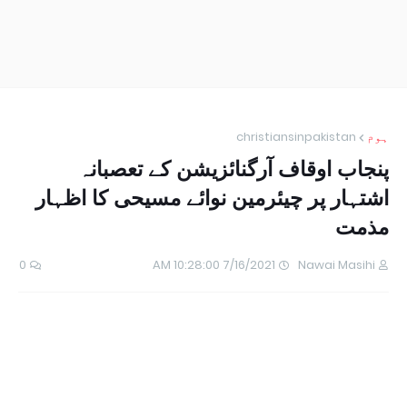
ہوم
christiansinpakistan
پنجاب اوقاف آرگنائزیشن کے تعصبانہ
اشتہار پر چیئرمین نوائے مسیحی کا اظہار
مذمت
0
7/16/2021 10:28:00 AM
Nawai Masihi