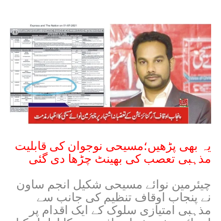
یہ بھی پڑھیں؛مسیحی نوجوان کی قابلیت
مذہبی تعصب کی بھینٹ چڑھا دی گئی
چیئرمین نوائے مسیحی شکیل انجم ساون
نے پنجاب اوقاف تنظیم کی جانب سے
مذہبی امتیازی سلوک کے ایک اقدام پر