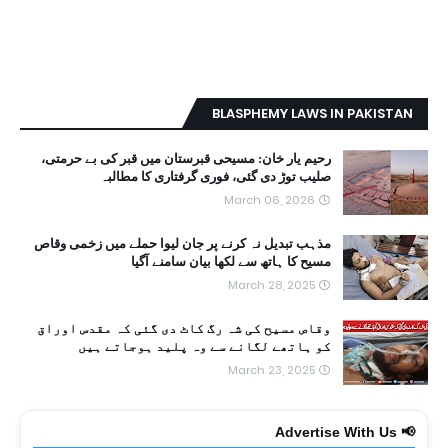
BLASPHEMY LAWS IN PAKISTAN
رحیم یار خان: مسیحی قبرستان میں قبر کی بے حرمتی،
صلیب توڑ دی گئی، فوری گرفتاری کا مطالبہ
March 06, 2026
مذہب تبدیل نہ کرنے پر جان لیوا حملے میں زخمی وقاص
مسیح کا ہاتھ سے لکھا بیان سامنے آگیا
March 28, 2025
وقاص مسیح کی شہ رگ کاٹ دی گئی کہ مقدس اوراق
کو ہاتھے لگانے سے وہ پلید ہوجاتے ہیں
March 23, 2025
📢 Advertise With Us