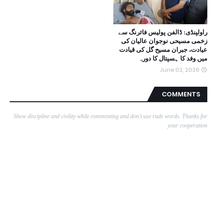
راولپنڈی: ڈالفن پولیس فائرنگ سے
زخمی مسیحی نوجوان عالیان کی
عیادت، جبران مسیح گل کی قیادت
میں وفد کا ہسپتال کا دورہ
June 02, 2026
COMMENTS
Show discipline and civility while commenting and don't use rude words. Thanks for
your cooperation