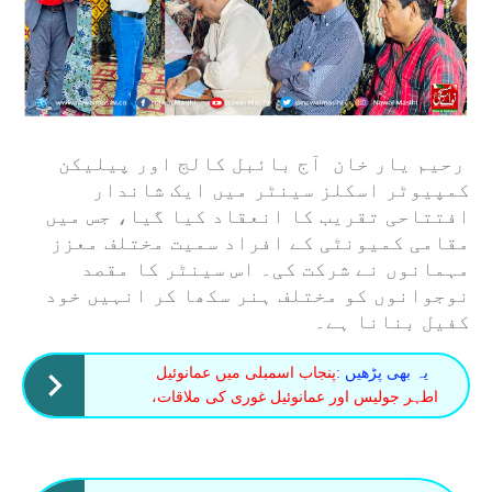
رحیم یار خان آج بائبل کالج اور پیلیکن
کمپیوٹر اسکلز سینٹر میں ایک شاندار
افتتاحی تقریب کا انعقاد کیا گیا، جس میں
مقامی کمیونٹی کے افراد سمیت مختلف معزز
مہمانوں نے شرکت کی۔ اس سینٹر کا مقصد
نوجوانوں کو مختلف ہنر سکھا کر انہیں خود
کفیل بنانا ہے۔
یہ بھی پڑھیں :
پنجاب اسمبلی میں عمانوئیل
اطہر جولیس اور عمانوئیل غوری کی ملاقات،