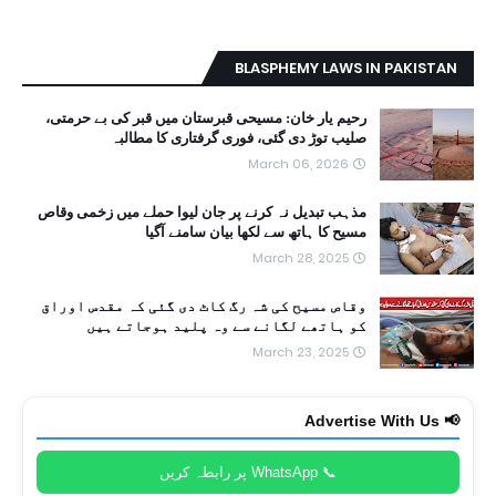
BLASPHEMY LAWS IN PAKISTAN
رحیم یار خان: مسیحی قبرستان میں قبر کی بے حرمتی،
صلیب توڑ دی گئی، فوری گرفتاری کا مطالبہ
March 06, 2026
مذہب تبدیل نہ کرنے پر جان لیوا حملے میں زخمی وقاص
مسیح کا ہاتھ سے لکھا بیان سامنے آگیا
March 28, 2025
وقاص مسیح کی شہ رگ کاٹ دی گئی کہ مقدس اوراق
کو ہاتھے لگانے سے وہ پلید ہوجاتے ہیں
March 23, 2025
📢 Advertise With Us
📞 WhatsApp پر رابطہ کریں