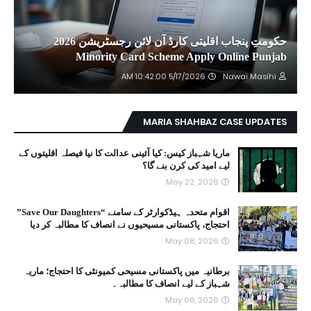
حکومتِ پنجاب اقلیتی کارڈ آن لائن رجسٹریشن 2026
Minority Card Scheme Apply Online Punjab
5/17/2026 10:42:00 AM
Nawai Masihi
MARIA SHAHBAZ CASE UPDATES
ماریا شہباز کیس: کیا آئینی عدالت کا نیا فیصلہ اقلیتوں کے
لیے امید کی کرن بنے گا؟
May 22, 2026
اقوام متحدہ ہیڈکوارٹر کے سامنے “Save Our Daughters”
احتجاج، پاکستانی مسیحیوں نے انصاف کا مطالبہ کر دیا
May 08, 2026
برطانیہ میں پاکستانی مسیحی کمیونٹی کا احتجاج؛ ماریہ
شہباز کے لیے انصاف کا مطالبہ۔
May 08, 2026