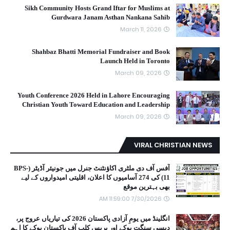
Sikh Community Hosts Grand Iftar for Muslims at
Gurdwara Janam Asthan Nankana Sahib
March 11, 2026
Shahbaz Bhatti Memorial Fundraiser and Book
Launch Held in Toronto
March 09, 2026
Youth Conference 2026 Held in Lahore Encouraging
Christian Youth Toward Education and Leadership
March 09, 2026
VIRAL CHRISTIAN NEWS
آفس آف دی ملٹری اکاؤنٹنٹ جنرل میں جونیئر آڈیٹر (BPS-
11) کی 274 آسامیوں کا اعلان، اقلیتی امیدواروں کے لیے
بھی بہترین موقع
7/30/2026 11:59:00 AM
انگلینڈ میں یومِ آزادی پاکستان 2026 کی تیاریاں عروج پر،
دیسی سنگت یوکے اور پریس کلب آف پاکستان یوکے کا اہم