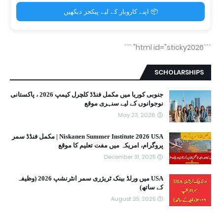
📦 اپنے کاروبار کے لیے پیکجز دیکھیں
```
```html id="sticky2026"
SCHOLARSHIPS
جنوبی کوریا میں مکمل فنڈڈ کلچرل کیمپ 2026 ، پاکستانی
نوجوانوں کے لیے سنہری موقع
May 23, 2026
Niskanen Summer Institute 2026 USA | مکمل فنڈڈ سمر
پروگرام، امریکہ میں مفت تعلیم کا موقع
December 31, 2025
USA میں ورلڈ بینک ٹریژری سمر انٹرنشپ 2026 (وظیفہ
کے ساتھ)
August 25, 2025