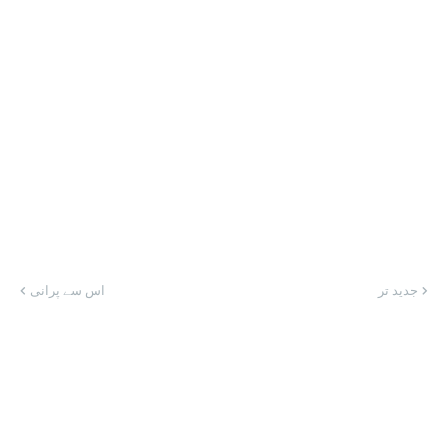
جدید تر
اس سے پرانی