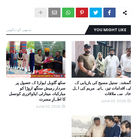
YOU MIGHT LIKE
سبھی کو دیکھیں
گمشدہ سنیل مسیح کی بازیابی کے
سکھ گلوبل ایوارڈ کے حصول پر
لیے اقدامات تیز، ہانیہ مریم کی اہل
سردار رمیش سنگھ اروڑا کو
خانہ سے ملاقات
مبارکباد، مینارٹی ایڈوائزری کونسل
کا اظہارِ مسرت
June 02, 2026
June 02, 2026