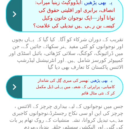
یہ بھی پڑھیں :
ایڈووکیٹ زینیا میراب:
انصاف، برابری اور اقلیتی حقوق کی
توانا آواز—ایک نوجوان خاتون وکیل
کیسے بن رہی ہیں تبدیلی کی علامت؟
تقریب کے دوران شرکاء کو آگاہ کیا گیا کہ یہاں بچوں
اور نوجوانوں کو کئی مفید ہنر سکھائے جائیں گے، جن
میں ڈرائیونگ، کوکنگ، سلائی کڑھائی، بائبل اسٹڈی اور
کمپیوٹر کورسز شامل ہیں۔اور انٹرنیشنل لیڈرشپ
الائنس پاکستان کا تعارف بھی دیا گیا
یہ بھی پڑھیں :
بھمبر کی میری گِل کی شاندار
کامیابی، پراپرٹی کے شعبے میں پہلی ڈیل مکمل
کر کے نئی مثال قائم
جس میں نوجوانوں کے لیے بیداری چرچز کے الائنس ،
چرچز کی این او سی نکاح رجسٹرڈ،نوجوانوں کاجبری
مذہب تبدیل کروانا، نشہ منشیات کے روک تھام پر بات
کی گئی۔اور الیکشن سسٹم، حلقہ بندیاں،مردم