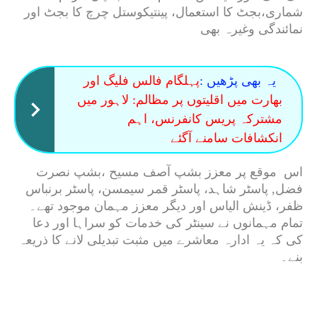
شماری،بجٹ کا استعمال، پینتیکوستل چرچ کا بجٹ اور
نمائندگی وغیرہ بھی
یہ بھی پڑھیں :
پہلگام فالس فلیگ اور
بھارت میں اقلیتوں پر مظالم: لاہور میں
مشترکہ پریس کانفرنس، اہم
انکشافات سامنے آگئے
اس موقع پر معزز بشپ آصف مسیح ،بشپ نصرت
فضل, پاسٹر شاہد، پاسٹر قمر سیمسن، پاسٹر برنباس
ظفر، ڈینش الیاس اور دیگر معزز مہمان موجود تھے۔
تمام مہمانوں نے سینٹر کی خدمات کو سراہا اور دعا
کی کہ یہ ادارہ معاشرے میں مثبت تبدیلی لانے کا ذریعہ
بنے۔