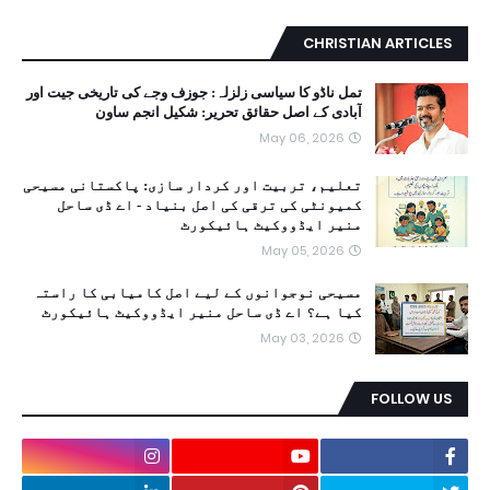
CHRISTIAN ARTICLES
تمل ناڈو کا سیاسی زلزلہ: جوزف وجے کی تاریخی جیت اور
آبادی کے اصل حقائق تحریر: شکیل انجم ساون
May 06, 2026
تعلیم، تربیت اور کردار سازی: پاکستانی مسیحی
کمیونٹی کی ترقی کی اصل بنیاد - اے ڈی ساحل
منیر ایڈووکیٹ ہائیکورٹ
May 05, 2026
مسیحی نوجوانوں کے لیے اصل کامیابی کا راستہ
کیا ہے؟ اے ڈی ساحل منیر ایڈووکیٹ ہائیکورٹ
May 03, 2026
FOLLOW US