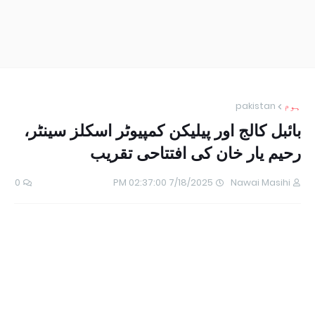
ہوم
pakistan
بائبل کالج اور پیلیکن کمپیوٹر اسکلز سینٹر،
رحیم یار خان کی افتتاحی تقریب
0
7/18/2025 02:37:00 PM
Nawai Masihi