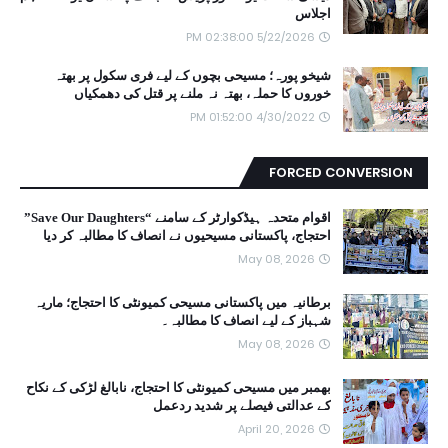
اجلاس
5/22/2026 02:38:00 PM
شیخو پورہ؛ مسیحی بچوں کے لیے فری سکول پر بھتہ
خوروں کا حملہ، بھتہ نہ ملنے پر قتل کی دھمکیاں
4/30/2022 01:52:00 PM
FORCED CONVERSION
اقوام متحدہ ہیڈکوارٹر کے سامنے “Save Our Daughters”
احتجاج، پاکستانی مسیحیوں نے انصاف کا مطالبہ کر دیا
May 08, 2026
برطانیہ میں پاکستانی مسیحی کمیونٹی کا احتجاج؛ ماریہ
شہباز کے لیے انصاف کا مطالبہ۔
May 08, 2026
بھمبر میں مسیحی کمیونٹی کا احتجاج، نابالغ لڑکی کے نکاح
کے عدالتی فیصلے پر شدید ردعمل
April 20, 2026