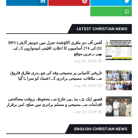
LATEST CHRISTIAN NEWS
آفس آف دی ملٹری اکاؤنٹنٹ جنرل میں جونیئر آڈیٹر (BPS-
11) کی 274 آسامیوں کا اعلان، اقلیتی امیدواروں کے لیے
بھی بہترین موقع
July 30, 2026
تاریخی کامیابی پر مسیحی وفد کی چوہدری طارق فاروق
سے ملاقات، مسیحی برادری کے اعتماد کو سراہا گیا
July 29, 2026
قصور ایک بڑے مذہبی تنازع سے محفوظ، بروقت مصالحتی
اقدامات سے مسیحی و مسلم برادری میں صلح، امن برقرار
July 29, 2026
ENGLISH CHRISTIAN NEWS