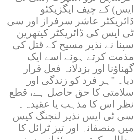
ایس) کے چیف ایگزیکٹو
ڈائریکٹر عاشر سرفراز اور سی
ٹی ایس کی ڈائریکٹر کیتھرین
سپنا نے نذیر مسیح کے قتل کی
مذمت کرتے ہوئے اسے ایک
گھناؤنا اور بزدلانہ فعل قرار
دیا۔ "ہر فرد کو زندگی اور
سلامتی کا حق حاصل ہے، قطع
نظر اس کا مذہب یا عقیدہ۔
سی ٹی ایس نذیر لنچنگ کیس
میں منصفانہ اور تیز ٹرائل کا
مطالبہ کرتی ہے،‘‘ انہوں نے