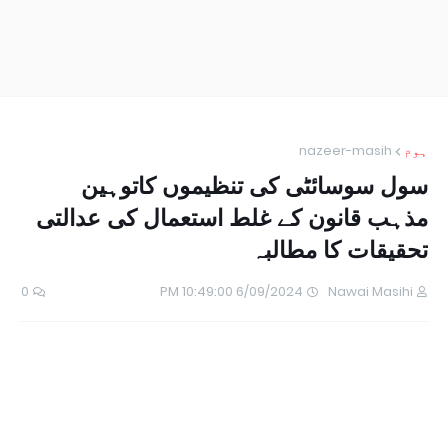
ہوم
nazeer-masih
سول سوسائٹی کی تنظیموں کاتوہین
مذہب قانون کے غلط استعمال کی عدالتی
تحقیقات کا مطالبہ
0
6/09/2024 10:49:00 PM
Nawai Masihi