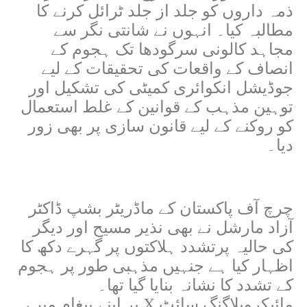
ذمہ داروں کو جلد از جلد ٹرائل کرنے کا
مطالبہ کیا۔ انہوں نے شانتی نگر سے
مجاہد کالونی سرگودھا تک ہجوم کے
انصاف کے واقعات کی تحقیقات کے لیے
جوڈیشل انکوائری کمیٹی کی تشکیل اور
توہین مذہب کے قوانین کے غلط استعمال
کو روکنے کے لیے قانون سازی پر بھی زور
دیا۔
چرچ آف پاکستان کے ماڈریٹر بشپ ڈاکٹر
آزاد مارشل نے بھی نذیر مسیح اور دیگر
کی حالیہ پرتشدد ہلاکتوں پر گہرے دکھ کا
اظہار کیا ہے جنہیں مذہبی طور پر ہجوم
کے تشدد کا نشانہ بنایا گیا تھا۔
مائیکروبلاگنگ سائٹ
X
پر اپنے پیغام میں،