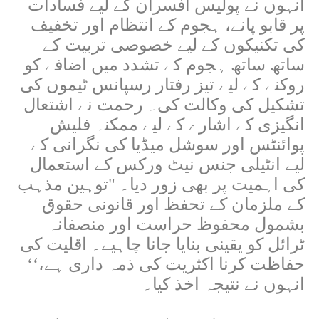
انہوں نے پولیس افسران کے لیے فسادات
پر قابو پانے، ہجوم کے انتظام اور تخفیف
کی تکنیکوں کے لیے خصوصی تربیت کے
ساتھ ساتھ ہجوم کے تشدد میں اضافے کو
روکنے کے لیے تیز رفتار رسپانس ٹیموں کی
تشکیل کی وکالت کی۔ رحمت نے اشتعال
انگیزی کے اشارے کے لیے ممکنہ فلیش
پوائنٹس اور سوشل میڈیا کی نگرانی کے
لیے انٹیلی جنس نیٹ ورکس کے استعمال
کی اہمیت پر بھی زور دیا۔ "توہین مذہب
کے ملزمان کے تحفظ اور قانونی حقوق
بشمول محفوظ حراست اور منصفانہ
ٹرائل کو یقینی بنایا جانا چاہیے۔ اقلیت کی
حفاظت کرنا اکثریت کی ذمہ داری ہے،‘‘
انہوں نے نتیجہ اخذ کیا۔