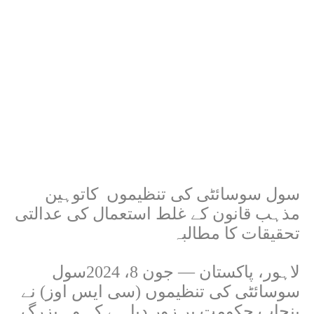
سول سوسائٹی کی تنظیموں
کا
توہین
مذہب قانون کے غلط استعمال کی عدالتی
تحقیقات کا مطالبہ
لاہور، پاکستان — جون 8، 2024سول
سوسائٹی کی تنظیموں (سی ایس اوز) نے
پنجاب حکومت پر زور دیا ہے کہ وہ بزرگ