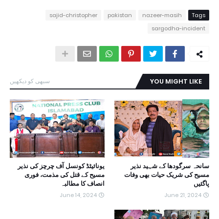
sajid-christopher
pakistan
nazeer-masih
Tags
sargodha-incident
YOU MIGHT LIKE
سبھی کو دیکھیں
سانحہ سرگودھا کے شہید نذیر
یونائیٹڈ کونسل آف چرچز کی نذیر
مسیح کی شریک حیات بھی وفات
مسیح کے قتل کی مذمت، فوری
پاگئیں
انصاف کا مطالبہ
June 14, 2024
June 21, 2024