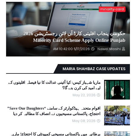
minority-card
حکومتِ پنجاب اقلیتی کارڈ آن لائن رجسٹریشن 2026
Minority Card Scheme Apply Online Punjab
5/17/2026 10:42:00 AM
Nawai Masihi
MARIA SHAHBAZ CASE UPDATES
ماریا شہباز کیس: کیا آئینی عدالت کا نیا فیصلہ اقلیتوں کے
لیے امید کی کرن بنے گا؟
May 22, 2026
اقوام متحدہ ہیڈکوارٹر کے سامنے “Save Our Daughters”
احتجاج، پاکستانی مسیحیوں نے انصاف کا مطالبہ کر دیا
May 08, 2026
برطانیہ میں پاکستانی مسیحی کمیونٹی کا احتجاج؛ ماریہ