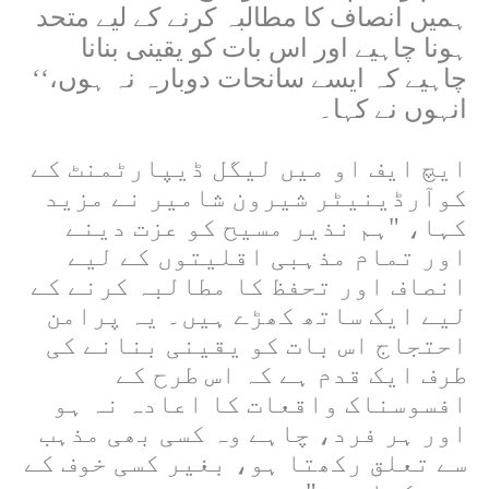
ہمیں انصاف کا مطالبہ کرنے کے لیے متحد
ہونا چاہیے اور اس بات کو یقینی بنانا
چاہیے کہ ایسے سانحات دوبارہ نہ ہوں،‘‘
انہوں نے کہا۔
ایچ ایف او میں لیگل ڈیپارٹمنٹ کے
کوآرڈینیٹر شیرون شامیر نے مزید
کہا، "ہم نذیر مسیح کو عزت دینے
اور تمام مذہبی اقلیتوں کے لیے
انصاف اور تحفظ کا مطالبہ کرنے کے
لیے ایک ساتھ کھڑے ہیں۔ یہ پرامن
احتجاج اس بات کو یقینی بنانے کی
طرف ایک قدم ہے کہ اس طرح کے
افسوسناک واقعات کا اعادہ نہ ہو
اور ہر فرد، چاہے وہ کسی بھی مذہب
سے تعلق رکھتا ہو، بغیر کسی خوف کے