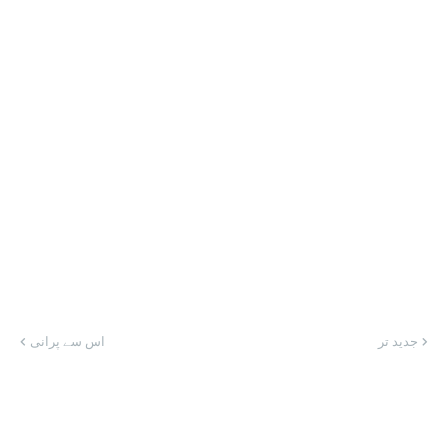
جدید تر
اس سے پرانی