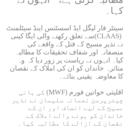
کہا۔
سینٹر فار لیگل ایڈ اسسٹنس اینڈ سیٹلمنٹ
(CLAAS)
سے تعلق رکھنے والی ایگا کینی
نے نذیر مسیح کے قتل کے واقعے کی
منصفانہ اور شفاف تحقیقات کا مطالبہ
کیا۔ انہوں نے ریاست پر زور دیا کہ وہ
متاثرہ خاندان کو ان کی املاک کے نقصان
کا معاوضہ یقینی بنائے۔
اقلیتی خواتین فورم
(MWF)
کی بانی
چیئرپرسن نعمانہ سلیمان نے نذیر
مسیح کے لیے انصاف اور ان کے
خاندان کو ہونے والے املاک کے
نقصان کے ازالے کا مطالبہ کیا۔