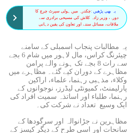
یہ بھی پڑھیں :
چکدرہ میں ہولی سپرٹ چرچ کا
دورہ، وزیر زادہ کلاش کی مسیحی برادری سے
ملاقات، مسائل سننے اور تعاون کی یقین دہانی
یہ مطالبات پنجاب اسمبلی کے سامنے
چیئرنگ کراس، مال لاہور میں شام 6 بجے
سے رات 8 بجے تک ہونے والے پرامن
مظاہرے کے دوران کیے گئے۔ مظاہرے میں
وکلاء، مذہبی رہنما، علماء، اراکین
پارلیمنٹ، کمیونٹی لیڈرز، نوجوانوں کے
رہنما، طلباء اور اساتذہ سمیت افراد کی
ایک وسیع تعداد نے شرکت کی۔
مظاہرین نے جڑانوالہ اور سرگودھا کے
سانحات اور اسی طرح کے دیگر کیسز کے