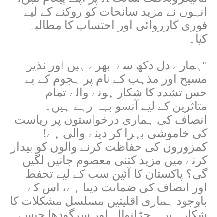
انہوں نے مزید سانحات کو روکنے کے لیے
فوری کارروائی اور احتساب کا مطالبہ
کیا۔
"
ہمارے دل دکھ سے بھرے ہیں اور نذیر
مسیح اور مذہب کے نام پر ہجوم کے بے
حس تشدد کا شکار ہونے والے تمام
متاثرین کے لیے آنسو بہہ رہے ہیں۔
انصاف کی ہماری درخواستوں پر ریاست
کی خاموشی بہرا کر دینے والی ہے!
کمزوروں کی حفاظت کرنے والوں کو بیدار
کرنے میں مزید کتنی معصوم جانیں لگیں
گی؟ پاکستان کا آئین سب کے لیے تحفظ
اور انصاف کی ضمانت دیتا ہے، اس کے
باوجود ہماری اقلیتیں مسلسل مشکلات کا
شکار ہیں۔ جڑانوالہ اور سرگودھا جیسے