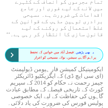
تمام مجرموں کو انصاف کے کٹہرے
میں لانے کے لیے فوری اور جامع
اقدامات کی ضرورت ہے۔ مسیحی
برادری توہین مذہب کے قوانین کے
غلط استعمال کو روکنے کے لیے
قانون سازی کا انتظار کر رہی ہے۔
‘‘
یہ بھی پڑھیں :
فیصل آباد میں خواتین کے تحفظ
پر اہم آگاہی سیشن، نوائے مسیحی کو اعزاز
ایکومینیکل کمیشن فار ہیومن ڈیولپمنٹ
(ای سی ایچ ڈی) کے ایگزیکٹیو ڈائریکٹر
جیمز رحمت نے حکام کو 2014 کے سپریم
کورٹ کے تاریخی فیصلے کے مطابق عبادت
گاہوں کی حفاظت کے لیے ایک خصوصی
پولیس فورس کی ضرورت کی یاد دلائی۔