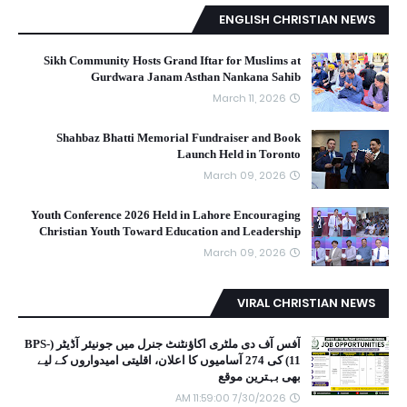
ENGLISH CHRISTIAN NEWS
Sikh Community Hosts Grand Iftar for Muslims at
Gurdwara Janam Asthan Nankana Sahib
March 11, 2026
Shahbaz Bhatti Memorial Fundraiser and Book
Launch Held in Toronto
March 09, 2026
Youth Conference 2026 Held in Lahore Encouraging
Christian Youth Toward Education and Leadership
March 09, 2026
VIRAL CHRISTIAN NEWS
آفس آف دی ملٹری اکاؤنٹنٹ جنرل میں جونیئر آڈیٹر (BPS-
11) کی 274 آسامیوں کا اعلان، اقلیتی امیدواروں کے لیے
بھی بہترین موقع
7/30/2026 11:59:00 AM