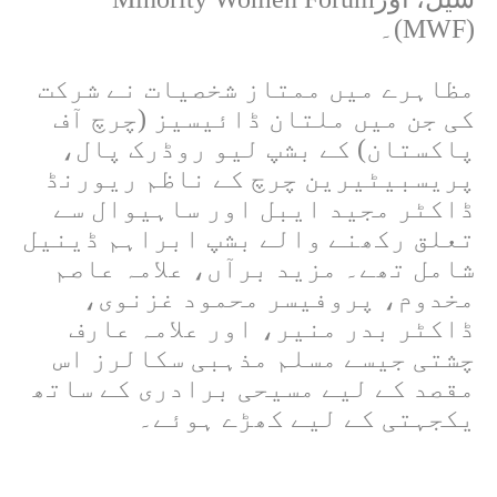
(MWF)
۔
مظاہرے میں ممتاز شخصیات نے شرکت
کی جن میں ملتان ڈائیسیز (چرچ آف
پاکستان) کے بشپ لیو روڈرک پال،
پریسبیٹیرین چرچ کے ناظم ریورنڈ
ڈاکٹر مجید ایبل اور ساہیوال سے
تعلق رکھنے والے بشپ ابراہم ڈینیل
شامل تھے۔ مزید برآں، علامہ عاصم
مخدوم، پروفیسر محمود غزنوی،
ڈاکٹر بدر منیر، اور علامہ عارف
چشتی جیسے مسلم مذہبی سکالرز اس
مقصد کے لیے مسیحی برادری کے ساتھ
یکجہتی کے لیے کھڑے ہوئے۔