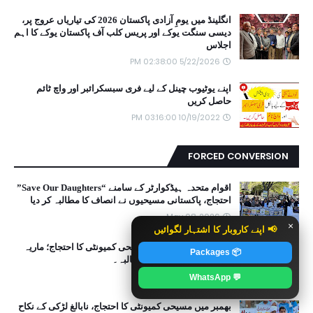
انگلینڈ میں یومِ آزادی پاکستان 2026 کی تیاریاں عروج پر،
دیسی سنگت یوکے اور پریس کلب آف پاکستان یوکے کا اہم
اجلاس
5/22/2026 02:38:00 PM
اپنے یوٹیوب چینل کے لیے فری سبسکرائبر اور واچ ٹائم
حاصل کریں
10/19/2022 03:16:00 PM
FORCED CONVERSION
اقوام متحدہ ہیڈکوارٹر کے سامنے “Save Our Daughters”
احتجاج، پاکستانی مسیحیوں نے انصاف کا مطالبہ کر دیا
May 08, 2026
×
📢 اپنے کاروبار کا اشتہار لگوائیں
برطانیہ میں پاکستانی مسیحی کمیونٹی کا احتجاج؛ ماریہ
📦 Packages
شہباز کے لیے انصاف کا مطالبہ۔
May 08, 2026
💬 WhatsApp
بھمبر میں مسیحی کمیونٹی کا احتجاج، نابالغ لڑکی کے نکاح