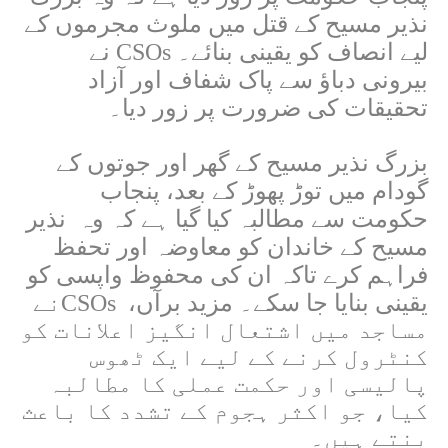
نذیر مسیح کے قتل میں ملوث مجرموں کے
لیے انصاف کو یقینی بنائے۔
CSOs
نے
بیرونی دباؤ سے پاک شفاف اور آزاد
تحقیقات کی ضرورت پر زور دیا۔
بزرگ نذیر مسیح کے گھر اور جوتوں کے
گودام میں توڑ پھوڑ کے بعد، پنجاب
حکومت سے مطالبہ کیا گیا ہے کہ وہ نذیر
مسیح کے خاندان کو معاوضہ اور تحفظ
فراہم کرے تاکہ ان کی محفوظ واپسی کو
یقینی بنایا جا سکے۔ مزید برآں،
CSOs
نے
مساجد میں اشتعال انگیز اعلانات کو
کنٹرول کرنے کے لیے ایک ٹھوس
پالیسی اور حکمت عملی کا مطالبہ
کیا، جو اکثر ہجوم کے تشدد کا باعث
بنتے ہیں۔