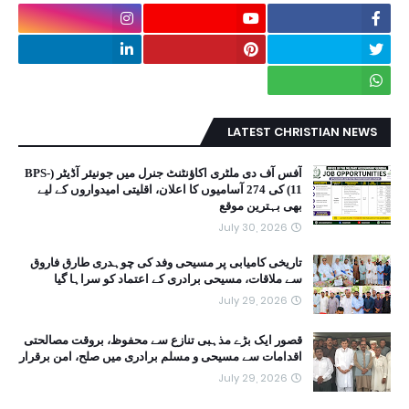
LATEST CHRISTIAN NEWS
آفس آف دی ملٹری اکاؤنٹنٹ جنرل میں جونیئر آڈیٹر (BPS-
11) کی 274 آسامیوں کا اعلان، اقلیتی امیدواروں کے لیے
بھی بہترین موقع
July 30, 2026
تاریخی کامیابی پر مسیحی وفد کی چوہدری طارق فاروق
سے ملاقات، مسیحی برادری کے اعتماد کو سراہا گیا
July 29, 2026
قصور ایک بڑے مذہبی تنازع سے محفوظ، بروقت مصالحتی
اقدامات سے مسیحی و مسلم برادری میں صلح، امن برقرار
July 29, 2026