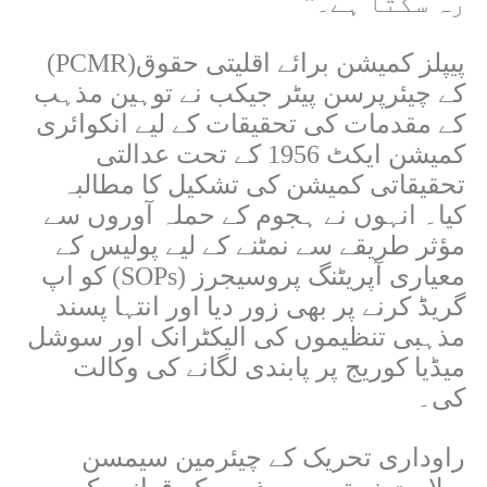
رہ سکتا ہے۔
"
پیپلز کمیشن برائے اقلیتی حقوق
(PCMR)
کے چیئرپرسن پیٹر جیکب نے توہین مذہب
کے مقدمات کی تحقیقات کے لیے انکوائری
کمیشن ایکٹ 1956 کے تحت عدالتی
تحقیقاتی کمیشن کی تشکیل کا مطالبہ
کیا۔ انہوں نے ہجوم کے حملہ آوروں سے
مؤثر طریقے سے نمٹنے کے لیے پولیس کے
معیاری آپریٹنگ پروسیجرز
(SOPs)
کو اپ
گریڈ کرنے پر بھی زور دیا اور انتہا پسند
مذہبی تنظیموں کی الیکٹرانک اور سوشل
میڈیا کوریج پر پابندی لگانے کی وکالت
کی۔
راوداری تحریک کے چیئرمین سیمسن