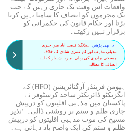
واقعات اس وقت تک جاری رہیں گے جب
تک مجرموں کو انصاف کا سامنا نہیں کرنا
پڑتا اور حکام قانون کی حکمرانی کو
برقرار نہیں رکھتے۔
یہ بھی پڑھیں :
ہیڈنگ: فیصل آباد میں جبری
تبدیلی مذہب اور کم عمری شادی کے خلاف
مسیحی برادری کی ریلی، ماریہ شہباز کے لیے
انصاف کا مطالبہ
ہیومن فرینڈز آرگنائزیشن
(HFO)
کے
ایگزیکٹو ڈائریکٹر ساجد کرسٹوفر نے
پاکستان میں مذہبی اقلیتوں کو درپیش
جاری ظلم و ستم پر روشنی ڈالی۔ "نذیر
مسیح کی موت مذہبی اقلیتوں کو درپیش
ظلم و ستم کی ایک واضح یاد دہانی ہے۔