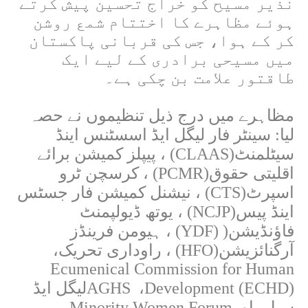
نذیر مسیح کو خراج تحسین پیش کرتے
ہوئے مظاہرے کا اختتام شمع روشن
کر کے ہوا، جس کی قربانی پاکستان
میں مسیحی برادری کے لیے ایک
طاقتور علامت بن چکی ہے۔
مظاہرے میں درج ذیل تنظیموں نے حصہ
لیا: سینٹر فار لیگل ایڈ اسسٹنس اینڈ
سیٹلمنٹ
(CLAAS)
، پیپلز کمیشن برائے
اقلیتی حقوق
(PCMR)
، کرسچن ٹرو
اسپرٹ
(CTS)
، نیشنل کمیشن فار جسٹس
اینڈ پیس
(NCJP)
، یوتھ ڈیولپمنٹ
فاؤنڈیشن
(YDF) )
، ہیومن فرینڈز
آرگنائزیشن
(HFO)
، راوداری تحریک،
Ecumenical Commission for Human
Development (ECHD)
،
AGHS
لیگل ایڈ
سیل، اور
Minority Women Forum