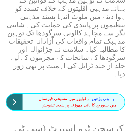
سلامت نے توہین مذہب کے قوانین کے
بہانے مذہبی اقلیتوں کے خلاف تشدد کو
ہوا دینے میں ملوث انتہا پسند مذہبی
تنظیموں پر پابندی کی حمایت کی۔ شانتی
نگر سے مجاہد کالونی سرگودھا تک توہین
مذہبکے تمام واقعات کی آزادانہ تحقیقات
کا مطالبہ کیا۔ سلامت نے جڑانوالہ اور
سرگودھا کے سانحات کے مجرموں کے لیے
جلد از جلد ٹرائل کی اہمیت پر بھی زور
دیا۔
یہ بھی پڑھیں :
بہاولپور میں مسیحی قبرستان
میں سیوریج کا پانی چھوڑنے پر شدید تشویش
کرسچن ٹرو اسپرٹ (سی ٹی