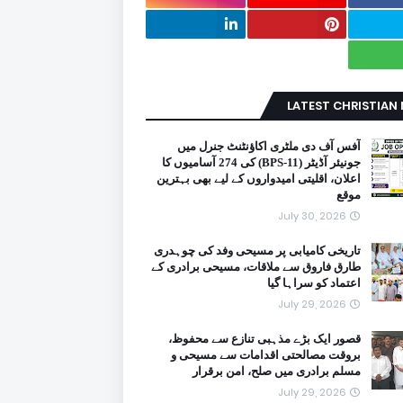
LATEST CHRISTIAN
آفس آف دی ملٹری اکاؤنٹنٹ جنرل میں
جونیئر آڈیٹر (BPS-11) کی 274 آسامیوں کا
اعلان، اقلیتی امیدواروں کے لیے بھی بہترین
موقع
July 30, 2026
تاریخی کامیابی پر مسیحی وفد کی چوہدری
طارق فاروق سے ملاقات، مسیحی برادری کے
اعتماد کو سراہا گیا
July 29, 2026
قصور ایک بڑے مذہبی تنازع سے محفوظ،
بروقت مصالحتی اقدامات سے مسیحی و
مسلم برادری میں صلح، امن برقرار
July 29, 2026