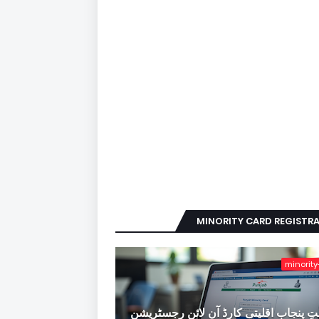
MINORITY CARD REGISTR
minority
ِ پنجاب اقلیتی کارڈ آن لائن رجسٹریشن