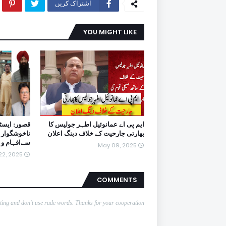
اشتراک کریں
YOU MIGHT LIKE
ایم پی اے عمانوئیل اطہر جولیس کا
قصور: ایسٹر
بھارتی جارحیت کے خلاف دبنگ اعلان
ناخوشگوار 
سےافہام و 
May 09, 2025
 22, 2025
COMMENTS
nting and don't use rude words. Thanks for your cooperation