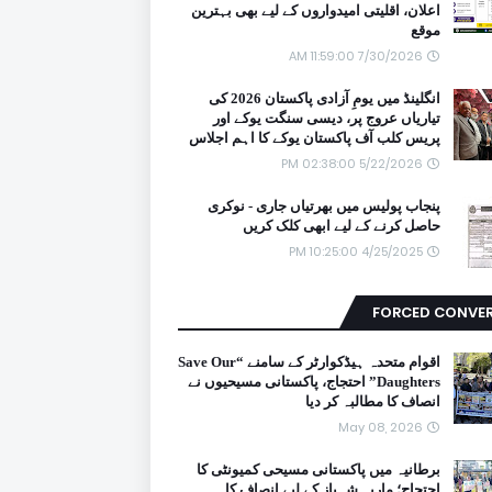
اعلان، اقلیتی امیدواروں کے لیے بھی بہترین
موقع
7/30/2026 11:59:00 AM
انگلینڈ میں یومِ آزادی پاکستان 2026 کی
تیاریاں عروج پر، دیسی سنگت یوکے اور
پریس کلب آف پاکستان یوکے کا اہم اجلاس
5/22/2026 02:38:00 PM
پنجاب پولیس میں بھرتیاں جاری - نوکری
حاصل کرنے کے لیے ابھی کلک کریں
4/25/2025 10:25:00 PM
FORCED CONVE
اقوام متحدہ ہیڈکوارٹر کے سامنے “Save Our
Daughters” احتجاج، پاکستانی مسیحیوں نے
انصاف کا مطالبہ کر دیا
May 08, 2026
برطانیہ میں پاکستانی مسیحی کمیونٹی کا
احتجاج؛ ماریہ شہباز کے لیے انصاف کا