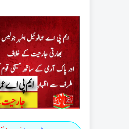
یہ بھی پڑھیں :
لاہور: 