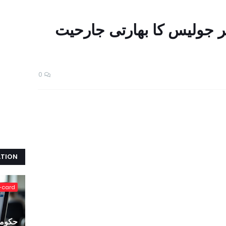
ر جولیس کا بھارتی جارحیت
0
ATION
-card
حکومت