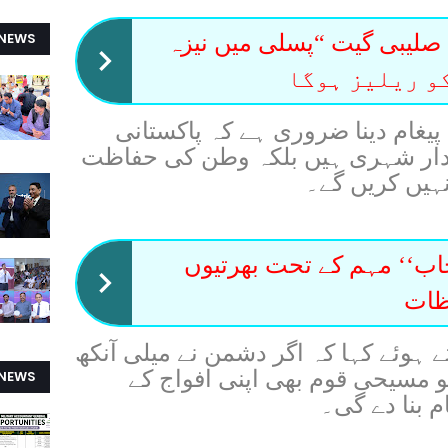
 NEWS
لیبی گیت “پسلی میں نیزہ
 پیغام دینا ضروری ہے کہ پاکستانی
ار شہری ہیں بلکہ وطن کی حفاظت
نہیں کریں گے۔
جاب‘‘ مہم کے تحت بھرتیوں
ظات
ے ہوئے کہا کہ اگر دشمن نے میلی آنکھ
 مسیحی قوم بھی اپنی افواج کے
 NEWS
 بنا دے گی۔