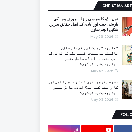
CHRISTIAN ART
تمل ناڈو کا سیاسی زلزلہ: جوزف وجے کی
تاریخی جیت اور آبادی کے اصل حقائق تحریر:
شکیل انجم ساون
May 06, 2026
تعلیم، تربیت اور کردار سازی:
پاکستانی مسیحی کمیونٹی کی ترقی کی
اصل بنیاد - اے ڈی ساحل منیر
ایڈووکیٹ ہائیکورٹ
May 05, 2026
مسیحی نوجوانوں کے لیے اصل کامیابی
کا راستہ کیا ہے؟ اے ڈی ساحل منیر
ایڈووکیٹ ہائیکورٹ
May 03, 2026
FOLL