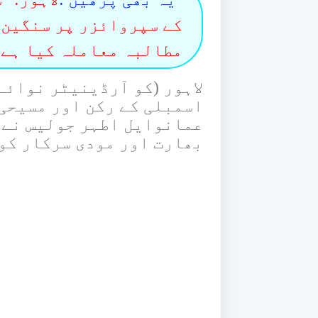
کے سپروائزر پر سنگین 
مطالبہ معاملہ کیا ہے
لاہور (کو آرڈینیٹر نوائے
اسمبلی کے رکن اور مسیحی
عمانوایل اطہر جولیس نے 
بھارت اور مودی سرکار کو 