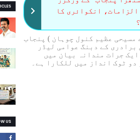
ICLES
الزامات، انکوائری کا
؟
 مسیحی عظیم کنول چوہان ) پنجاب
 برادری کے دبنگ عوامی لیڈر
ایک جرات مندانہ بیان میں
دو ٹوک انداز میں للکارا ہے۔
OW US