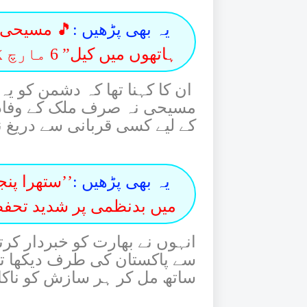
یہ بھی پڑھیں :
🎵 مسیحی ص
ہاتھوں میں کیل” 6 مارچ کو ریلیز ہوگا
ان کا کہنا تھا کہ دشمن کو یہ
مسیحی نہ صرف ملک کے وفاد
کے لیے کسی قربانی سے دریغ 
یہ بھی پڑھیں :
’’ستھرا پن
میں بدنظمی پر شدید تحف
انہوں نے بھارت کو خبردار کرت
سے پاکستان کی طرف دیکھا تو
ساتھ مل کر ہر سازش کو ناکام