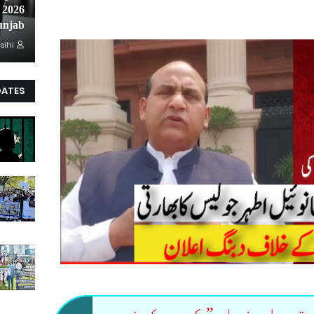
unjab
sihi
DATES
“ستھرا پنجاب” کے ورکرز