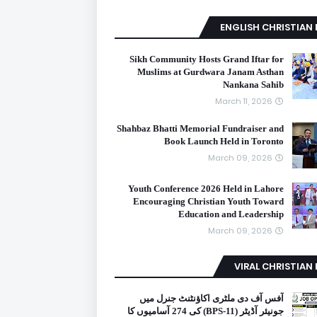
ENGLISH CHRISTIAN
Sikh Community Hosts Grand Iftar for
Muslims at Gurdwara Janam Asthan
Nankana Sahib
March 11, 2026
Shahbaz Bhatti Memorial Fundraiser and
Book Launch Held in Toronto
March 09, 2026
Youth Conference 2026 Held in Lahore
Encouraging Christian Youth Toward
Education and Leadership
March 09, 2026
VIRAL CHRISTIAN
آفس آف دی ملٹری اکاؤنٹنٹ جنرل میں
جونیئر آڈیٹر (BPS-11) کی 274 آسامیوں کا