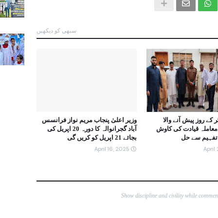
سبھی کو دیکھیں
 کے روز پیش آنے والا
وزیر اعلیٰ پنجاب مریم نواز فرانسس
معاملہ قیادت کی کاوش
آباد گجرانوالہ کا دورہ 20 اپریل کی
تفہیم سے حل
بجائے 21 اپریل کو کریں گی
April 16, 2025
April
Show discipline and civility while comme