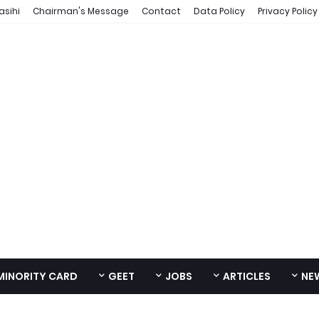
asihi
Chairman's Message
Contact
Data Policy
Privacy Policy
MINORITY CARD
GEET
JOBS
ARTICLES
NE