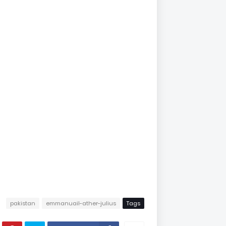
pakistan
emmanuail-ather-julius
Tags