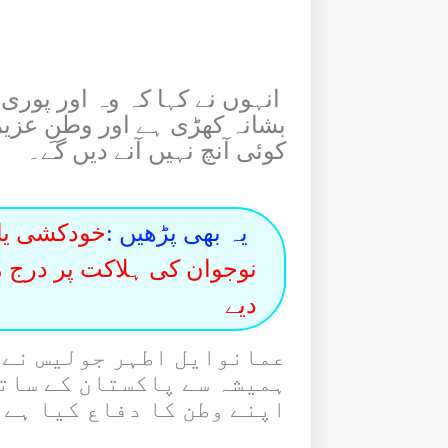
انہوں نے کہا کہ وہ اور پور
بشانہ کھڑی ہے اور وطنِ عزیز
کوئی آنچ نہیں آنے دیں گے۔
یہ بھی پڑھیں :
خودکشی یا
نوجوان کی ہلاکت پر درج م
دیے
عمانوایل اطہر جولیس نے 
ہمیشہ سے پاکستان کے ساتھ
اپنے وطن کا دفاع کیا ہے۔