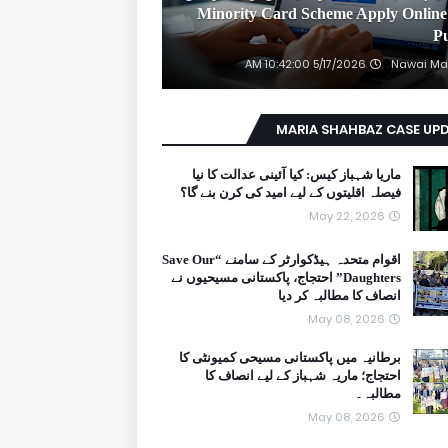
2026 Minority Card Scheme Apply Online
P
5/17/2026 10:42:00 AM
Nawai Ma
MARIA SHAHBAZ CASE UP
ماریا شہباز کیس: کیا آئینی عدالت کا نیا
فیصلہ اقلیتوں کے لیے امید کی کرن بنے گا؟
May 22, 2026
اقوام متحدہ ہیڈکوارٹر کے سامنے “Save Our
Daughters” احتجاج، پاکستانی مسیحیوں نے
انصاف کا مطالبہ کر دیا
May 08, 2026
برطانیہ میں پاکستانی مسیحی کمیونٹی کا
احتجاج؛ ماریہ شہباز کے لیے انصاف کا
مطالبہ۔
May 08, 2026