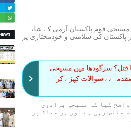
ی مسیحی قوم پاکستان آرمی کے شانہ
 NEWS
 پاکستان کی سلامتی و خودمختاری پر
 قتل؟ سرگودھا میں مسیحی
قدمہ نے سوالات کھڑے کر
واضح کیا کہ مسیحی برادری
 مخلص رہی ہے اور ہر محاذ پر