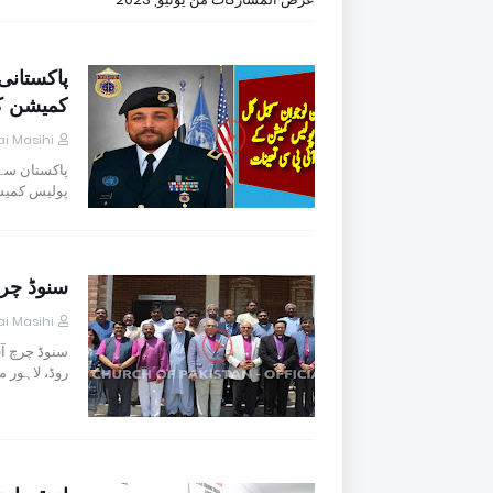
پاکستانی
کمیشن کے
i Masihi
پاکستان سے 
پولیس کمیش
سنوڈ چرچ
i Masihi
روڈ، لاہور 