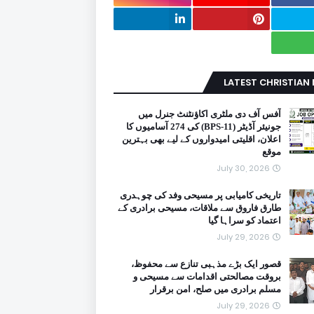
LATEST CHRISTIAN
آفس آف دی ملٹری اکاؤنٹنٹ جنرل میں
جونیئر آڈیٹر (BPS-11) کی 274 آسامیوں کا
اعلان، اقلیتی امیدواروں کے لیے بھی بہترین
موقع
July 30, 2026
تاریخی کامیابی پر مسیحی وفد کی چوہدری
طارق فاروق سے ملاقات، مسیحی برادری کے
اعتماد کو سراہا گیا
July 29, 2026
قصور ایک بڑے مذہبی تنازع سے محفوظ،
بروقت مصالحتی اقدامات سے مسیحی و
مسلم برادری میں صلح، امن برقرار
July 29, 2026