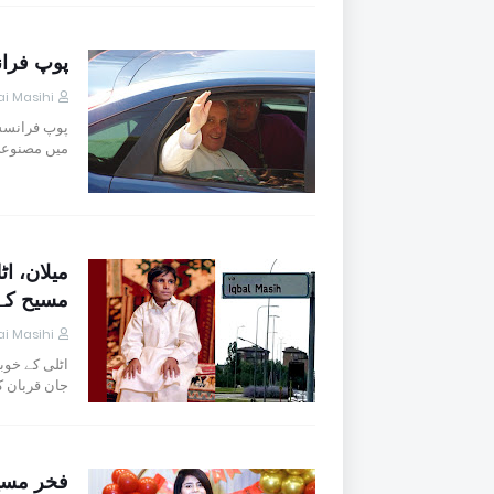
پوپ فرا
i Masihi
پوپ فرانس
میں مصنوعی
میلان، اٹ
مسیح کے
i Masihi
اٹلی کے خوب
جان قربان ک