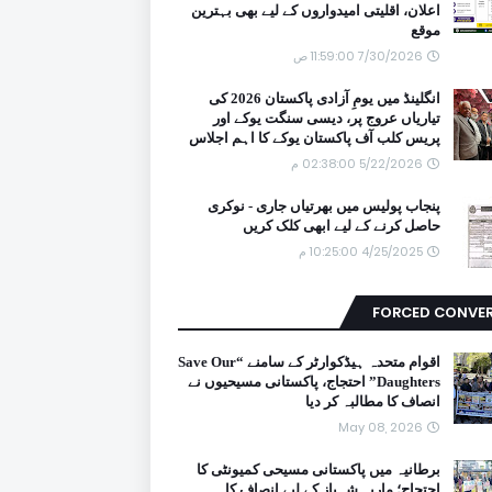
اعلان، اقلیتی امیدواروں کے لیے بھی بہترین
موقع
7/30/2026 11:59:00 ص
انگلینڈ میں یومِ آزادی پاکستان 2026 کی
تیاریاں عروج پر، دیسی سنگت یوکے اور
پریس کلب آف پاکستان یوکے کا اہم اجلاس
5/22/2026 02:38:00 م
پنجاب پولیس میں بھرتیاں جاری - نوکری
حاصل کرنے کے لیے ابھی کلک کریں
4/25/2025 10:25:00 م
FORCED CONVE
اقوام متحدہ ہیڈکوارٹر کے سامنے “Save Our
Daughters” احتجاج، پاکستانی مسیحیوں نے
انصاف کا مطالبہ کر دیا
May 08, 2026
برطانیہ میں پاکستانی مسیحی کمیونٹی کا
احتجاج؛ ماریہ شہباز کے لیے انصاف کا