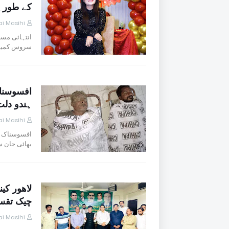
کے طور پ
i Masihi
انتہائی مس
سروس کمیشن (PPSC) کی جان
افسوسناک
ہندو دلت
i Masihi
افسوسناک خب
بھائی جان س
چیک تقس
i Masihi