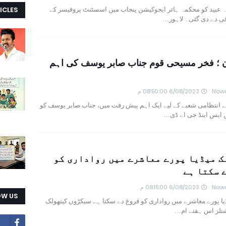
ICLES
 عبید کو محکمہ ہائر ایجوکیشن پنجاب میں اسسٹنٹ پروفیسر کے
قی دے دی گئی۔ لاہور…
ن ؛ فخر مسیحی قوم جناب صابر یوسف کی اہم
Nawa
6/08/2023 08:50:00 م
 انتظامی شعبے کے لیے ایک اہم پیش رفت میں، جناب صابر یوسف کو
 ایس اینڈ جی اے ڈی…
 میڈیا پورے معاشرے میں رواداری کو
 سکتا ہے
Nawa
6/08/2023 08:15:00 م
OW US
یا پورے معاشرے میں رواداری کو فروغ دے سکتا ہے سیکڑوں کیتھولک
شنلز اس ہفتے ام…