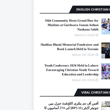
ENGLISH CHRISTIAN
Sikh Community Hosts Grand Iftar for
Muslims at Gurdwara Janam Asthan
Nankana Sahib
March 11, 2026
Shahbaz Bhatti Memorial Fundraiser and
Book Launch Held in Toronto
March 09, 2026
Youth Conference 2026 Held in Lahore
Encouraging Christian Youth Toward
Education and Leadership
March 09, 2026
VIRAL CHRISTIAN
آفس آف دی ملٹری اکاؤنٹنٹ جنرل میں
جونیئر آڈیٹر (BPS-11) کی 274 آسامیوں کا