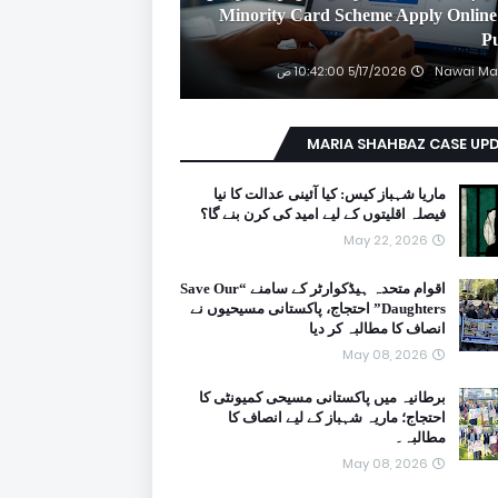
2026 Minority Card Scheme Apply Online
P
Nawai Ma
5/17/2026 10:42:00 ص
MARIA SHAHBAZ CASE UP
ماریا شہباز کیس: کیا آئینی عدالت کا نیا
فیصلہ اقلیتوں کے لیے امید کی کرن بنے گا؟
May 22, 2026
اقوام متحدہ ہیڈکوارٹر کے سامنے “Save Our
Daughters” احتجاج، پاکستانی مسیحیوں نے
انصاف کا مطالبہ کر دیا
May 08, 2026
برطانیہ میں پاکستانی مسیحی کمیونٹی کا
احتجاج؛ ماریہ شہباز کے لیے انصاف کا
مطالبہ۔
May 08, 2026