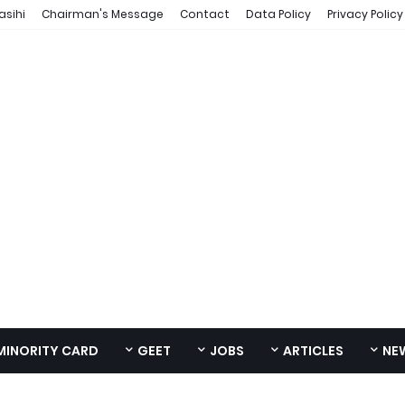
asihi
Chairman's Message
Contact
Data Policy
Privacy Policy
MINORITY CARD
GEET
JOBS
ARTICLES
NE