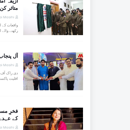
ازیقہ ام
متاثر کن
i Masihi
واقعات کے ا
رکھنے والے 
آل پنجاب پی
i Masihi
دی راک آف س
اقلیت پاکس
فخرِ مسی
کے عہدے 
i Masihi