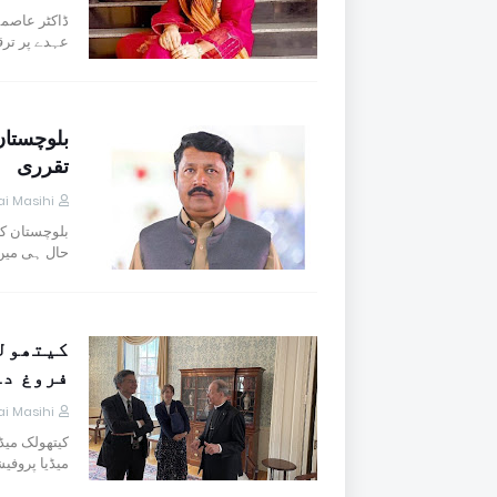
ڈاکٹر عاصمہ
عہدے پر تر
بلوچستا
تقرری
i Masihi
بلوچستان کے
حال ہی میں
کیتھولک
فروغ دے
i Masihi
کیتھولک میڈ
میڈیا پروفی