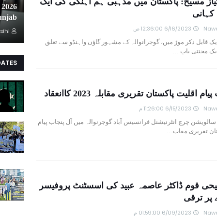
تیاز مسیح: پاکستان میں مذہبی ہم آہنگی کی ایک
 کہانی
unjab
Nawa
6/16/2023 12:36:00 ص
sihi
یک قابل ذکر موڑ میں، گوجرانوالہ کے مشہور گاؤں واہنڈو سے تعلق
ایک محنتی باپ …
DATES
ام اقلیت پاکستان تقریری مقابلہ 2023 کاانعقاد
Nawa
6/15/2023 11:26:00 م
الویشن چرچ انٹرنیشنل فرانسیس آباد گوجرنوالہ میں آل پنجاب پیام
تان تقریری مقاب…
حی قوم ڈاکٹر عاصمہ عبید کی اسسٹنٹ پروفیسر
پر ترقی
Nawa
6/09/2023 01:59:00 م