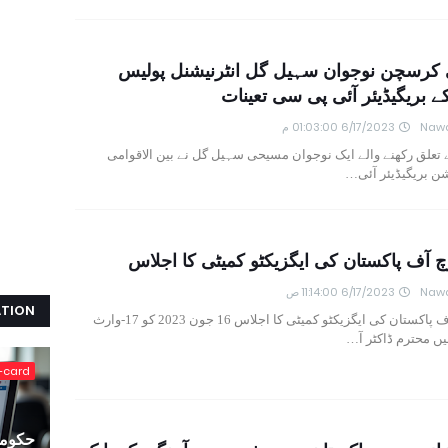
 کرسچن نوجوان سہیل گل انٹرنیشنل پولیس
 بریگیڈیئر آئی پی سی تعینات
Nawa
6/17/2023 01:03:00 م
تعلق رکھنے والے ایک نوجوان مسیحی سہیل گل نے بین الاقوامی
ن بریگیڈیئر آئی…
 آف پاکستان کی ایگزیکٹو کمیٹی کا اجلاس
Nawa
6/17/2023 11:14:00 ص
ATION
سنوڈ چرچ آف پاکستان کی ایگزیکٹو کمیٹی کا اجلاس 16 جون 2023 کو 17-وارث
میں محترم ڈاکٹر آ…
-card
حکومت