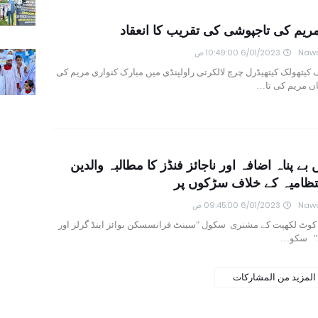
یم کی تاجپوشی کی تقریب کا انعقاد
Nawa
6/01/2023 10:49:00 ص
یتھولک کیتھیڈرل چرچ لالکرتی راولپنڈی میں مبارک کنواری مریم کی
اں مریم کی تا…
ے پناہ اضافہ اور ناجائز فنڈز کا مطالبہ والدین
تظامیہ کے خلاف سڑکوں پر
Nawa
6/01/2023 09:45:00 ص
 کوٹ لکھپت کے مشنری سکول "سینٹ فرانسسکن بوائز اینڈ گرلز اور
" سکو…
المزيد من المشاركات