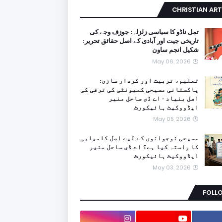
CHRISTIAN ART
تمل ناڈو کا سیاسی زلزلہ: جوزف وجے کی
تاریخی جیت اور آبادی کے اصل حقائق تحریر:
شکیل انجم ساون
May 06, 2026
تعلیم، تربیت اور کردار سازی:
پاکستانی مسیحی کمیونٹی کی ترقی کی
اصل بنیاد - اے ڈی ساحل منیر
ایڈووکیٹ ہائیکورٹ
May 05, 2026
مسیحی نوجوانوں کے لیے اصل کامیابی
کا راستہ کیا ہے؟ اے ڈی ساحل منیر
ایڈووکیٹ ہائیکورٹ
May 03, 2026
FOLL