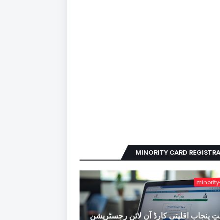
MINORITY CARD REGISTR
minority
ِ پنجاب اقلیتی کارڈ آن لائن رجسٹریشن