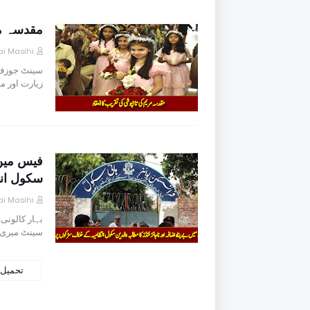
مقدسہ مر
i Masihi
سینٹ جوزف ک
زیارت اور م
فیس میں ب
سکول ان
i Masihi
بہار کالونی
سینٹ میری
تحميل 