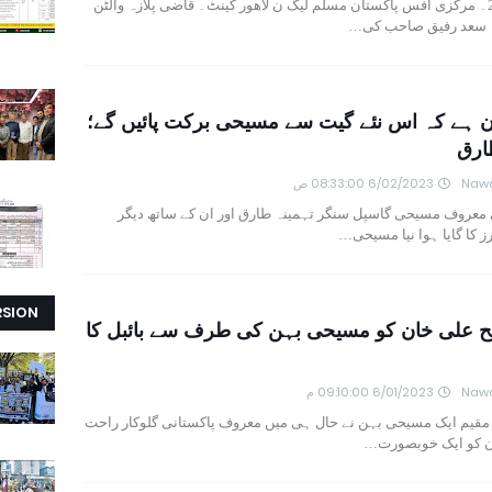
6 جون 2023۔ مرکزی آفس پاکستان مسلم لیگ ن لاھور کینٹ۔ قاضی پلازہ والٹن
ہ سعد رفیق صاحب کی…
ان ہے کہ اس نئے گیت سے مسیحی برکت پائیں گے؛
ارق
Nawa
6/02/2023 08:33:00 ص
 معروف مسیحی گاسپل سنگر تہمینہ طارق اور ان کے ساتھ دیگر
 کا گایا ہوا نیا مسیحی…
RSION
ح علی خان کو مسیحی بہن کی طرف سے بائبل کا
Nawa
6/01/2023 09:10:00 م
 مقیم ایک مسیحی بہن نے حال ہی میں معروف پاکستانی گلوکار راحت
ن کو ایک خوبصورت…