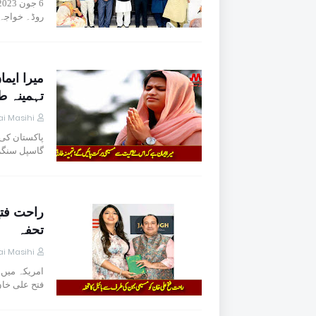
روڈ۔ خواج
میرا ایم
تہمینہ ط
i Masihi
پاکستان کی
گاسپل سنگرز
راحت فت
تحفہ
i Masihi
امریکہ میں
فتح علی خا