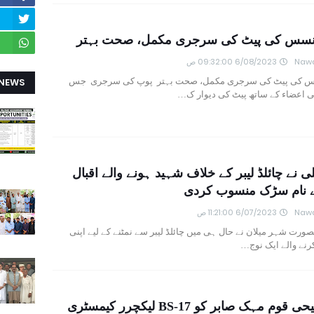
نسس کی پیٹ کی سرجری مکمل، صحت بہتر
Nawa
6/08/2023 09:32:00 ص
س کی پیٹ کی سرجری مکمل، صحت بہتر پوپ کی سرجری جس
 NEWS
 اعضاء کے ساتھ پیٹ کی دیوار ک…
لی نے چائلڈ لیبر کے خلاف شہید ہونے والے اقبال
 نام سڑک منسوب کردی
Nawa
6/07/2023 11:21:00 ص
صورت شہر میلان نے حال ہی میں چائلڈ لیبر سے نمٹنے کے لیے اپنی
رنے والے ایک نوج…
فخر مسیحی قوم مہک صابر کو BS-17 لیکچرر کیمسٹری