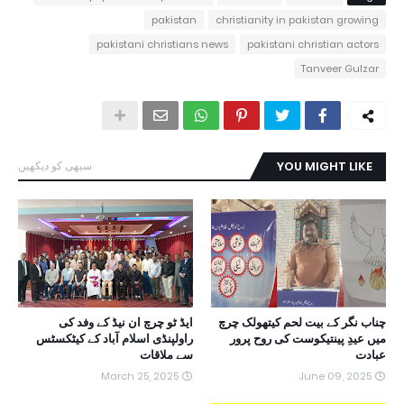
pakistan
christianity in pakistan growing
pakistani christians news
pakistani christian actors
Tanveer Gulzar
YOU MIGHT LIKE
سبھی کو دیکھیں
چناب نگر کے بیت لحم کیتھولک چرچ
ایڈ ٹو چرچ ان نیڈ کے وفد کی
میں عیدِ پینتیکوست کی روح پرور
راولپنڈی اسلام آباد کے کیٹکسٹس
عبادت
سے ملاقات
March 25, 2025
June 09, 2025