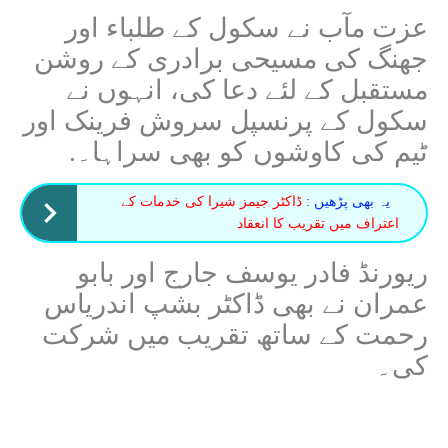
عزت مآب نے سکول کے طلباء اور
جھنگ کی مسیحی برادری کے روشن
مستقبل کے لئے دعا کی، انہوں نے
سکول کے پرنسپل سروش فرینک اور
ٹیم کی کاوشوں کو بھی سراہا۔
.
یہ بھی پڑھیں :
ڈاکٹر جیمز شیرا کی خدمات کے
اعتراف میں تقریب کا انعقاد
ریورنڈ فادر
یوسف جارج اور بابو
عمران نے بھی ڈاکٹر بشپ اندریاس
رحمت کے ساتھ تقریب میں شرکت
کی۔