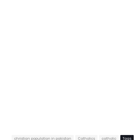
christian population in pakistan
Catholics
catholic
Tags