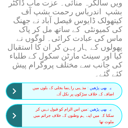
ویں سالگرہ منائی۔ عزت مآب ڈاکٹر
بشپ اندریاس رحمت بشپ آف
کیتھولک ڈایوس فیصل آباد نے جھنگ
کی کمیونٹی کے ساتھ مل کر پاک
ماس کی عبادت کرائی۔ لوگوں نے
پھولوں کے ہار پہن کر ان کا استقبال
کیا اور سینٹ مارٹن سکول کے طلباء
کی جانب سے مختلف پروگرام پیش
کئے گئے۔
یہ بھی پڑھیں :
مذہبی راہنما بجلی کے بلوں میں
اضافے کے خلاف سڑکوں پر نکل آئے
یہ بھی پڑھیں :
میں اس الزام کو قبول نہیں کر
سکتا کہ میں اپنے ہم وطنوں کے خلاف جرائم میں
ملوث تھا