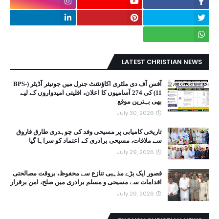
LATEST CHRISTIAN NEWS
آفس آف دی ملٹری اکاؤنٹنٹ جنرل میں جونیئر آڈیٹر (BPS-
11) کی 274 آسامیوں کا اعلان، اقلیتی امیدواروں کے لیے
بھی بہترین موقع
July 30, 2026
تاریخی کامیابی پر مسیحی وفد کی چوہدری طارق فاروق
سے ملاقات، مسیحی برادری کے اعتماد کو سراہا گیا
July 29, 2026
قصور ایک بڑے مذہبی تنازع سے محفوظ، بروقت مصالحتی
اقدامات سے مسیحی و مسلم برادری میں صلح، امن برقرار
July 29, 2026