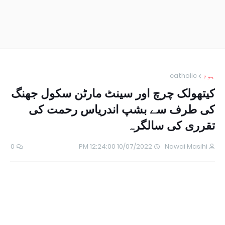
ہوم
catholic
کیتھولک چرچ اور سینٹ مارٹن سکول جھنگ
کی طرف سے بشپ اندریاس رحمت کی
تقرری کی سالگرہ
0
10/07/2022 12:24:00 PM
Nawai Masihi