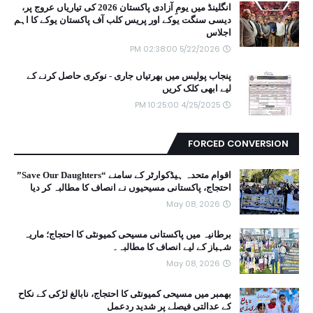
انگلینڈ میں یومِ آزادی پاکستان 2026 کی تیاریاں عروج پر،
دیسی سنگت یوکے اور پریس کلب آف پاکستان یوکے کا اہم
اجلاس
5/22/2026 02:38:00 PM
پنجاب پولیس میں بھرتیاں جاری - نوکری حاصل کرنے کے
لیے ابھی کلک کریں
4/25/2025 10:25:00 PM
FORCED CONVERSION
اقوام متحدہ ہیڈکوارٹر کے سامنے “Save Our Daughters”
احتجاج، پاکستانی مسیحیوں نے انصاف کا مطالبہ کر دیا
May 08, 2026
برطانیہ میں پاکستانی مسیحی کمیونٹی کا احتجاج؛ ماریہ
شہباز کے لیے انصاف کا مطالبہ۔
May 08, 2026
بھمبر میں مسیحی کمیونٹی کا احتجاج، نابالغ لڑکی کے نکاح
کے عدالتی فیصلے پر شدید ردعمل