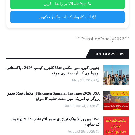
📞 WhatsApp پر رابطہ کریں
📦 اپنے کاروبار کے لیے پیکجز دیکھیں
```
```html id="sticky2026"
SCHOLARSHIPS
جنوبی کوریا میں مکمل فنڈڈ کلچرل کیمپ 2026 ، پاکستانی
نوجوانوں کے لیے سنہری موقع
May 23, 2026
Niskanen Summer Institute 2026 USA | مکمل فنڈڈ سمر
پروگرام، امریکہ میں مفت تعلیم کا موقع
December 31, 2025
USA میں ورلڈ بینک ٹریژری سمر انٹرنشپ 2026 (وظیفہ
کے ساتھ)
August 25, 2025