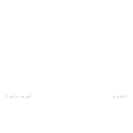
جدید تر
اس سے پرانی