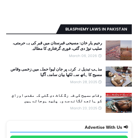
BLASPHEMY LAWS IN PAKISTAN
رحیم یار خان: مسیحی قبرستان میں قبر کی بے حرمتی،
صلیب توڑ دی گئی، فوری گرفتاری کا مطالبہ
March 06, 2026
مذہب تبدیل نہ کرنے پر جان لیوا حملے میں زخمی وقاص
مسیح کا ہاتھ سے لکھا بیان سامنے آگیا
March 28, 2025
وقاص مسیح کی شہ رگ کاٹ دی گئی کہ مقدس اوراق
کو ہاتھے لگانے سے وہ پلید ہوجاتے ہیں
March 23, 2025
📢 Advertise With Us