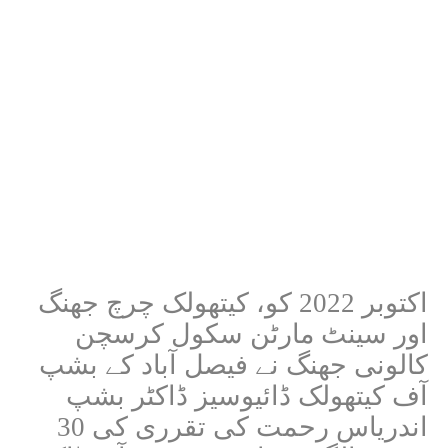
اکتوبر 2022 کو، کیتھولک چرچ جھنگ
اور سینٹ مارٹن سکول کرسچن
کالونی جھنگ نے فیصل آباد کے بشپ
آف کیتھولک ڈائیوسیز ڈاکٹر بشپ
اندریاس رحمت کی
تقرری کی 30