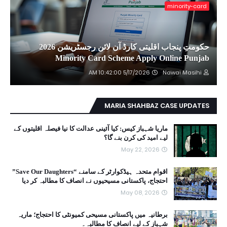
minority-card
حکومتِ پنجاب اقلیتی کارڈ آن لائن رجسٹریشن 2026
Minority Card Scheme Apply Online Punjab
5/17/2026 10:42:00 AM
Nawai Masihi
MARIA SHAHBAZ CASE UPDATES
ماریا شہباز کیس: کیا آئینی عدالت کا نیا فیصلہ اقلیتوں کے
لیے امید کی کرن بنے گا؟
May 22, 2026
اقوام متحدہ ہیڈکوارٹر کے سامنے “Save Our Daughters”
احتجاج، پاکستانی مسیحیوں نے انصاف کا مطالبہ کر دیا
May 08, 2026
برطانیہ میں پاکستانی مسیحی کمیونٹی کا احتجاج؛ ماریہ
شہباز کے لیے انصاف کا مطالبہ۔