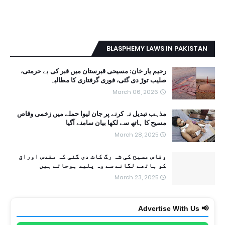
BLASPHEMY LAWS IN PAKISTAN
رحیم یار خان: مسیحی قبرستان میں قبر کی بے حرمتی،
صلیب توڑ دی گئی، فوری گرفتاری کا مطالبہ
March 06, 2026
مذہب تبدیل نہ کرنے پر جان لیوا حملے میں زخمی وقاص
مسیح کا ہاتھ سے لکھا بیان سامنے آگیا
March 28, 2025
وقاص مسیح کی شہ رگ کاٹ دی گئی کہ مقدس اوراق
کو ہاتھے لگانے سے وہ پلید ہوجاتے ہیں
March 23, 2025
📢 Advertise With Us