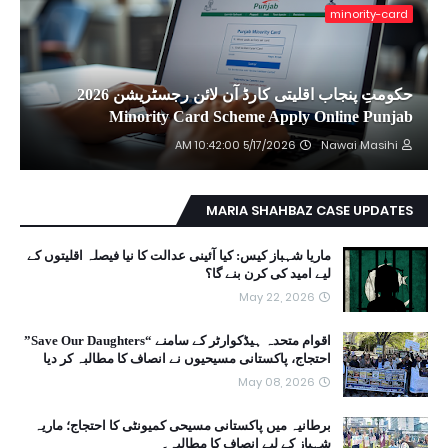
minority-card
حکومتِ پنجاب اقلیتی کارڈ آن لائن رجسٹریشن 2026
Minority Card Scheme Apply Online Punjab
5/17/2026 10:42:00 AM
Nawai Masihi
MARIA SHAHBAZ CASE UPDATES
ماریا شہباز کیس: کیا آئینی عدالت کا نیا فیصلہ اقلیتوں کے
لیے امید کی کرن بنے گا؟
May 22, 2026
اقوام متحدہ ہیڈکوارٹر کے سامنے “Save Our Daughters”
احتجاج، پاکستانی مسیحیوں نے انصاف کا مطالبہ کر دیا
May 08, 2026
برطانیہ میں پاکستانی مسیحی کمیونٹی کا احتجاج؛ ماریہ
شہباز کے لیے انصاف کا مطالبہ۔