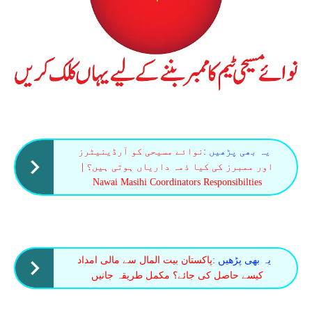
یہ بھی پڑھیں :
نوائے مسیحی کو آرڈینیٹرز
اور ممبرز کی کیا ذمہ داریاں ہوتی ہیں؟ |
Nawai Masihi Coordinators Responsibilties
یہ بھی پڑھیں :
پاکستان بیت المال سے مالی امداد
کیسے حاصل کی جائے؟ مکمل طریقہ جانیں