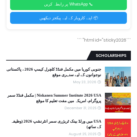
📞 WhatsApp پر رابطہ کریں
📦 اپنے کاروبار کے لیے پیکجز دیکھیں
```
```html id="sticky2026"
SCHOLARSHIPS
جنوبی کوریا میں مکمل فنڈڈ کلچرل کیمپ 2026 ، پاکستانی
نوجوانوں کے لیے سنہری موقع
May 23, 2026
Niskanen Summer Institute 2026 USA | مکمل فنڈڈ سمر
پروگرام، امریکہ میں مفت تعلیم کا موقع
December 31, 2025
USA میں ورلڈ بینک ٹریژری سمر انٹرنشپ 2026 (وظیفہ
کے ساتھ)
August 25, 2025