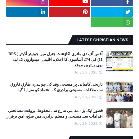
LATEST CHRISTIAN NEWS
آفس آف دی ملٹری اکاؤنٹنٹ جنرل میں جونیئر آڈیٹر (BPS-
11) کی 274 آسامیوں کا اعلان، اقلیتی امیدواروں کے لیے
بھی بہترین موقع
July 30, 2026
تاریخی کامیابی پر مسیحی وفد کی چوہدری طارق فاروق
سے ملاقات، مسیحی برادری کے اعتماد کو سراہا گیا
July 29, 2026
قصور ایک بڑے مذہبی تنازع سے محفوظ، بروقت مصالحتی
اقدامات سے مسیحی و مسلم برادری میں صلح، امن برقرار
July 29, 2026