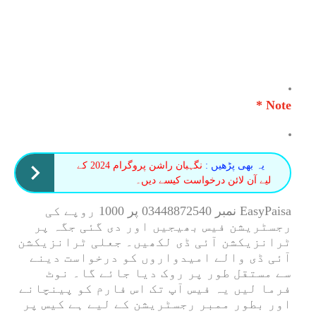
Note *
یہ بھی پڑھیں :
نگہبان راشن پروگرام 2024 کے
لیے آن لائن درخواست کیسے دیں۔
EasyPaisa نمبر 03448872540 پر 1000 روپے کی
رجسٹریشن فیس بھیجیں اور دی گئی جگہ پر
ٹرانزیکشن آئی ڈی لکھیں۔ جعلی ٹرانزیکشن
آئی ڈی والے امیدواروں کو درخواست دینے
سے مستقل طور پر روک دیا جائے گا۔ نوٹ
فرما لیں یہ فیس آپ تک اس فارم کو پینچانے
اور بطور ممبر رجسٹریشن کے لیے ہے کیس پر