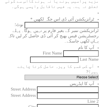
مزید پراسیس ہونے یا نہ ہونے کااس سے کوئی
تعلق نہ ہے۔ یہ فیس ناقابل واپسی ہوگی۔
ٹرانزیکشن آئی ڈی اس جگہ لکھیں
*
نوٹ؛
ٹرانزیکشن نمبر کے بغیر فارم پر نہیں ہوگا۔ پہلے
رجسٹریشن فیس بھیج کر آئی ڈی حاصل کر لیں تاکہ
یہاں لکھی جاسکے۔
آپ کا نام
First Name
Last Name
آپ کس قسم کا ویزہ حاصل کرنا چاہتے
ہیں؟?
آپ کا ایڈریس
Street Address
Street Address
Line 2
City