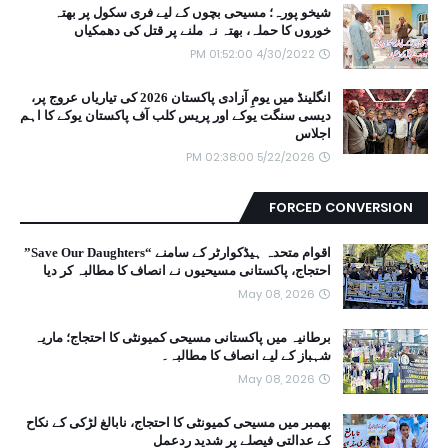
شیخو پورہ؛ مسیحی بچوں کے لیے فری سکول پر بھتہ
خوروں کا حملہ، بھتہ نہ ملنے پر قتل کی دھمکیاں
4/30/2022 01:52:00 PM
انگلینڈ میں یومِ آزادی پاکستان 2026 کی تیاریاں عروج پر،
دیسی سنگت یوکے اور پریس کلب آف پاکستان یوکے کا اہم
اجلاس
5/22/2026 02:38:00 PM
FORCED CONVERSION
اقوام متحدہ ہیڈکوارٹر کے سامنے “Save Our Daughters”
احتجاج، پاکستانی مسیحیوں نے انصاف کا مطالبہ کر دیا
May 08, 2026
برطانیہ میں پاکستانی مسیحی کمیونٹی کا احتجاج؛ ماریہ
شہباز کے لیے انصاف کا مطالبہ۔
May 08, 2026
بھمبر میں مسیحی کمیونٹی کا احتجاج، نابالغ لڑکی کے نکاح
کے عدالتی فیصلے پر شدید ردعمل