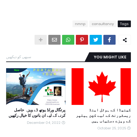
nmnp
consultancy
Tags
YOU MIGHT LIKE
سبھی کو دیکھیں
کینیڈا کے ہوٹل اینڈ
پرتگال ورلڈ یوتھ ڈے ویزہ حاصل
ریسٹورنٹ کے لیے کچن ہیلپر
کرنے کے لیے ان باتوں کا خیال رکھیں
کے ویزے دستیاب ہیں
December 04, 2022
October 25, 2025