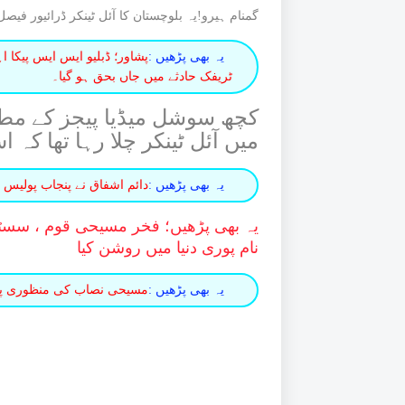
گمنام ہیرو!
یہ بلوچستان کا آئل ٹینکر ڈرائیور فی
یہ بھی پڑھیں :
پشاور؛ ڈبلیو ایس ایس پیکا ا
ٹریفک حادثے میں جاں بحق ہو گیا۔
کچھ سوشل میڈیا پیجز کے مطا
میں آئل ٹینکر چلا رہا تھا کہ
یہ بھی پڑھیں :
دائم اشفاق نے پنجاب پولیس 
یہ بھی پڑھیں؛
فخر مسیحی قوم ، سسٹر
نام پوری دنیا میں روشن کیا
یہ بھی پڑھیں :
مسیحی نصاب کی منظوری پر PMTA وفد کی PECTAA حکام سے اہم مل