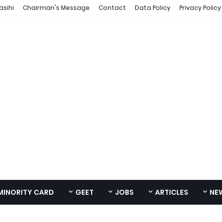
asihi
Chairman's Message
Contact
Data Policy
Privacy Policy
MINORITY CARD
GEET
JOBS
ARTICLES
NE