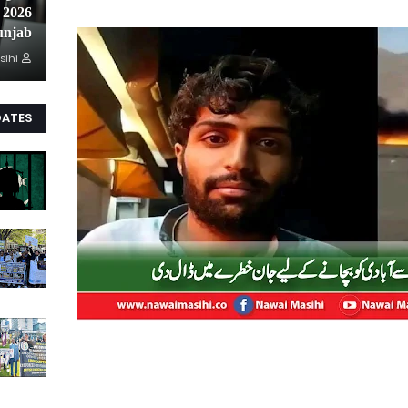
unjab
sihi
DATES