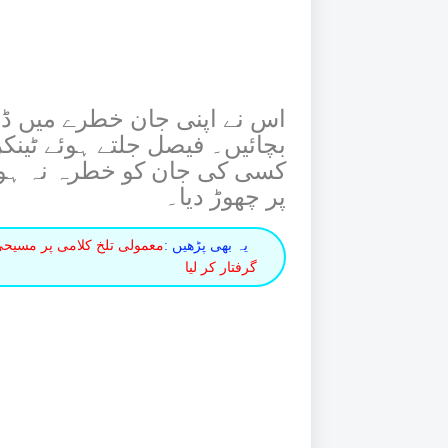
اس نے اپنی جان خطرے میں ڈا
کسی کی جان کو خطرہ نہ ہونے
پر چھوڑ دیا۔
یہ بھی پڑھیں :
گرفتار کر لیا