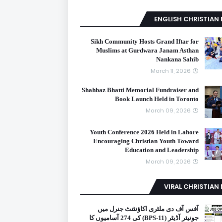
ENGLISH CHRISTIAN
Sikh Community Hosts Grand Iftar for
Muslims at Gurdwara Janam Asthan
Nankana Sahib
March 11, 2026
Shahbaz Bhatti Memorial Fundraiser and
Book Launch Held in Toronto
March 09, 2026
Youth Conference 2026 Held in Lahore
Encouraging Christian Youth Toward
Education and Leadership
March 09, 2026
VIRAL CHRISTIAN
آفس آف دی ملٹری اکاؤنٹنٹ جنرل میں
جونیئر آڈیٹر (BPS-11) کی 274 آسامیوں کا