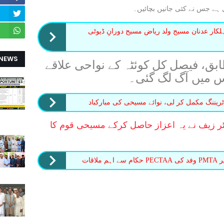
صل ہے جس نے کئی جانیں بچائیں۔
ہلکار عدنان مسیح ولد ریاض مسیح دورانِ ڈیوٹی
 NEWS
بق، فیصل کل کوئٹہ کے نواحی علاقے
 اس میں آگ لگ گئی۔
ٹریننگ مکمل کر لی، نوائے مسیحی کی مبارکباد
 زیف نے یہ اعزاز حاصل کرکے مسیحی قوم کا
اقات