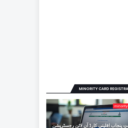
MINORITY CARD REGISTR
minority
ِ پنجاب اقلیتی کارڈ آن لائن رجسٹریشن