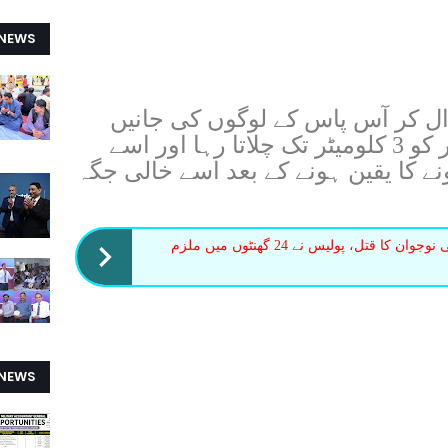
 NEWS
ل کر آس پاس کے لوگوں کی جانیں
بچائیں۔ فیصل جلتے ہوئے ٹینکر کو 3 کلومیٹر تک چلاتا رہا اور اسے
 کا یقین ہونے کے بعد اسے خالی جگہ
معمولی تلخ کلامی پر مسیحی نوجوان کا قتل، پولیس نے 24 گھنٹوں میں ملزم
 NEWS