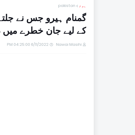
ہوم
pakistan
گمنام ہیرو جس نے جلتےآ
کے لیے جان خطرے میں 
6/11/2022 04:25:00 PM
Nawai Masihi