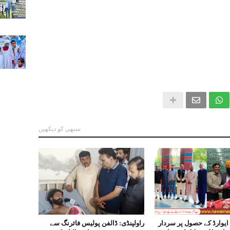
سبھی کو دیکھیں
ایوارڈ کے حصول پر سردار
راولپنڈی: ڈالفن پولیس فائرنگ سے