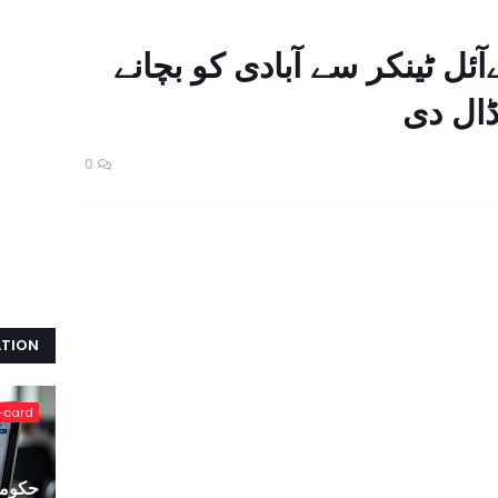
ئل ٹینکر سے آبادی کو بچانے
ڈال دی
0
ATION
-card
حکومت