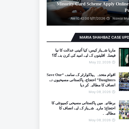
2026 Minority Card Scheme Apply Online
P
5/17/2026 10:42:00 AM
Nawai Ma
MARIA SHAHBAZ CASE UP
ماریا شہباز کیس: کیا آئینی عدالت کا نیا
فیصلہ اقلیتوں کے لیے امید کی کرن بنے گا؟
May 22, 2026
اقوام متحدہ ہیڈکوارٹر کے سامنے “Save Our
Daughters” احتجاج، پاکستانی مسیحیوں نے
انصاف کا مطالبہ کر دیا
May 08, 2026
برطانیہ میں پاکستانی مسیحی کمیونٹی کا
احتجاج؛ ماریہ شہباز کے لیے انصاف کا
مطالبہ۔
May 08, 2026