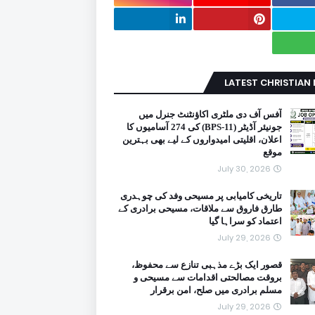
LATEST CHRISTIAN
آفس آف دی ملٹری اکاؤنٹنٹ جنرل میں
جونیئر آڈیٹر (BPS-11) کی 274 آسامیوں کا
اعلان، اقلیتی امیدواروں کے لیے بھی بہترین
موقع
July 30, 2026
تاریخی کامیابی پر مسیحی وفد کی چوہدری
طارق فاروق سے ملاقات، مسیحی برادری کے
اعتماد کو سراہا گیا
July 29, 2026
قصور ایک بڑے مذہبی تنازع سے محفوظ،
بروقت مصالحتی اقدامات سے مسیحی و
مسلم برادری میں صلح، امن برقرار
July 29, 2026