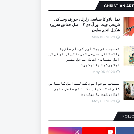
CHRISTIAN ART
تمل ناڈو کا سیاسی زلزلہ: جوزف وجے کی
تاریخی جیت اور آبادی کے اصل حقائق تحریر:
شکیل انجم ساون
May 06, 2026
تعلیم، تربیت اور کردار سازی:
پاکستانی مسیحی کمیونٹی کی ترقی کی
اصل بنیاد - اے ڈی ساحل منیر
ایڈووکیٹ ہائیکورٹ
May 05, 2026
مسیحی نوجوانوں کے لیے اصل کامیابی
کا راستہ کیا ہے؟ اے ڈی ساحل منیر
ایڈووکیٹ ہائیکورٹ
May 03, 2026
FOLL