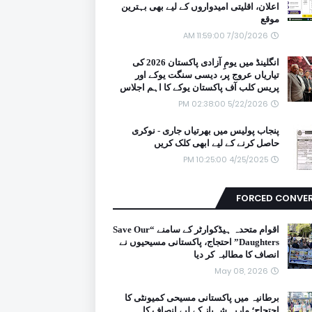
اعلان، اقلیتی امیدواروں کے لیے بھی بہترین
موقع
7/30/2026 11:59:00 AM
انگلینڈ میں یومِ آزادی پاکستان 2026 کی
تیاریاں عروج پر، دیسی سنگت یوکے اور
پریس کلب آف پاکستان یوکے کا اہم اجلاس
5/22/2026 02:38:00 PM
پنجاب پولیس میں بھرتیاں جاری - نوکری
حاصل کرنے کے لیے ابھی کلک کریں
4/25/2025 10:25:00 PM
FORCED CONVE
اقوام متحدہ ہیڈکوارٹر کے سامنے “Save Our
Daughters” احتجاج، پاکستانی مسیحیوں نے
انصاف کا مطالبہ کر دیا
May 08, 2026
برطانیہ میں پاکستانی مسیحی کمیونٹی کا
احتجاج؛ ماریہ شہباز کے لیے انصاف کا