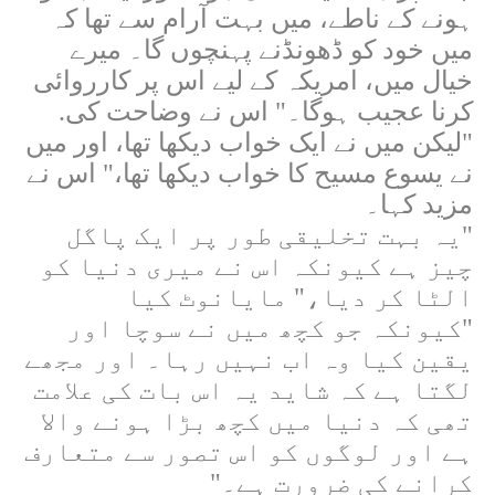
ہونے کے ناطے، میں بہت آرام سے تھا کہ
میں خود کو ڈھونڈنے پہنچوں گا۔ میرے
خیال میں، امریکہ کے لیے اس پر کارروائی
کرنا عجیب ہوگا۔" اس نے وضاحت کی.
"لیکن میں نے ایک خواب دیکھا تھا، اور میں
نے یسوع مسیح کا خواب دیکھا تھا،" اس نے
مزید کہا۔
"یہ بہت تخلیقی طور پر ایک پاگل
چیز ہے کیونکہ اس نے میری دنیا کو
الٹا کر دیا،" مایانوٹ کیا
"کیونکہ جو کچھ میں نے سوچا اور
یقین کیا وہ اب نہیں رہا۔ اور مجھے
لگتا ہے کہ شاید یہ اس بات کی علامت
تھی کہ دنیا میں کچھ بڑا ہونے والا
ہے اور لوگوں کو اس تصور سے متعارف
کرانے کی ضرورت ہے۔"