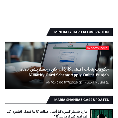
MINORITY CARD REGISTRATION
minority-card
حکومتِ پنجاب اقلیتی کارڈ آن لائن رجسٹریشن 2026
Minority Card Scheme Apply Online Punjab
5/17/2026 10:42:00 AM
Nawai Masihi
MARIA SHAHBAZ CASE UPDATES
ماریا شہباز کیس: کیا آئینی عدالت کا نیا فیصلہ اقلیتوں کے
لیے امید کی کرن بنے گا؟