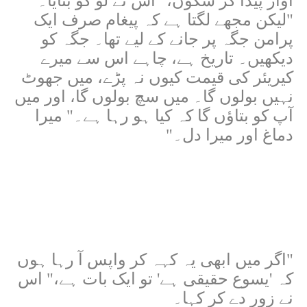
آواز پیدا کر سکوں،" اس نے لو کو بتایا۔
"لیکن مجھے لگتا ہے کہ پیغام صرف ایک
پرامن جگہ پر جانے کے لیے تھا۔ جگہ کو
دیکھیں۔ تاریخ ہے، چاہے اس سے میرے
کیریئر کی قیمت کیوں نہ پڑے، میں جھوٹ
نہیں بولوں گا۔ میں سچ بولوں گا، اور میں
آپ کو بتاؤں گا کہ کیا ہو رہا ہے۔" میرا
دماغ اور میرا دل۔"
"اگر میں ابھی یہ کہہ کر واپس آ رہا ہوں
کہ 'یسوع حقیقی ہے' تو ایک بات ہے،" اس
نے زور دے کر کہا۔