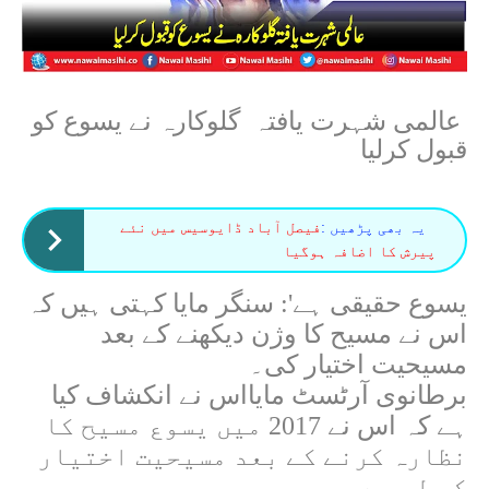
عالمی شہرت یافتہ
گلوکارہ نے یسوع کو
قبول کرلیا
یہ بھی پڑھیں :
فیصل آباد ڈایوسیس میں نئے
پیرش کا اضافہ ہوگیا
یسوع حقیقی ہے': سنگر مایا
کہتی ہیں کہ
اس نے مسیح کا وژن دیکھنے کے بعد
مسیحیت اختیار کی۔
برطانوی آرٹسٹ مایااس نے انکشاف کیا
ہے کہ اس نے 2017 میں یسوع مسیح کا
نظارہ کرنے کے بعد مسیحیت اختیار
کر لی ہے۔