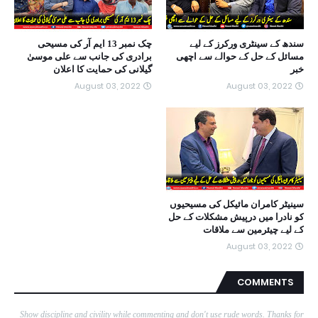
سندھ کے سینٹری ورکرز کے لیے
چک نمبر 13 ایم آر کی مسیحی
مسائل کے حل کے حوالے سے اچھی
برادری کی جانب سے علی موسیٰ
خبر
گیلانی کی حمایت کا اعلان
August 03, 2022
August 03, 2022
سینیٹر کامران مائیکل کی مسیحیوں
کو نادرا میں درپیش مشکلات کے حل
کے لیے چیئرمین سے ملاقات
August 03, 2022
COMMENTS
Show discipline and civility while commenting and don't use rude words. Thanks for