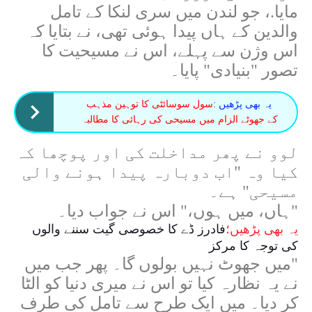
مایا.، جو لندن میں سری لنکا کے تامل
والدین کے ہاں پیدا ہوئی تھی، نے بتایا کہ
اس وژن سے پہلے، اس نے مسیحیت کا
تصور "بنیادی" پایا۔
یہ بھی پڑھیں :
سول سوسائٹی کا توہین مذہب
کے جھوٹے الزام میں مسیحی کی رہائی کا مطالبہ
لوو نے پھر مداخلت کی اور پوچھا کہ
کیا وہ "اب دوبارہ پیدا ہونے والی
مسیحی" ہے۔
"ہاں، میں ہوں،" اس نے جواب دیا۔
یہ بھی پڑھیں؛
فادرز ڈے کا خصوصی گیت سننے والوں
کی توجہ کا مرکز
"میں جھوٹ نہیں بولوں گا۔ پھر جب میں
نے یہ نظارہ کیا تو اس نے میری دنیا کو الٹا
کر دیا۔ میں ایک طرح سے تامل کی طرف