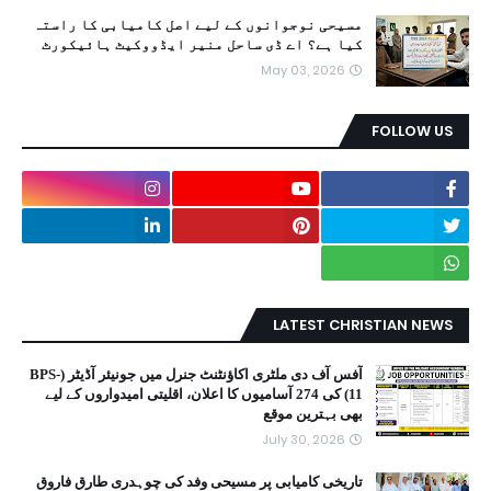
مسیحی نوجوانوں کے لیے اصل کامیابی کا راستہ
کیا ہے؟ اے ڈی ساحل منیر ایڈووکیٹ ہائیکورٹ
May 03, 2026
FOLLOW US
LATEST CHRISTIAN NEWS
آفس آف دی ملٹری اکاؤنٹنٹ جنرل میں جونیئر آڈیٹر (BPS-
11) کی 274 آسامیوں کا اعلان، اقلیتی امیدواروں کے لیے
بھی بہترین موقع
July 30, 2026
تاریخی کامیابی پر مسیحی وفد کی چوہدری طارق فاروق