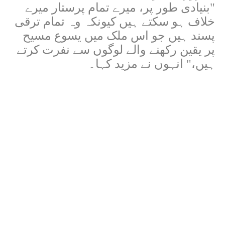
"بنیادی طور پر، میرے تمام پرستار میرے
خلاف ہو سکتے ہیں کیونکہ وہ تمام ترقی
پسند ہیں جو اس ملک میں یسوع مسیح
پر یقین رکھنے والے لوگوں سے نفرت کرتے
ہیں،" انہوں نے مزید کہا۔