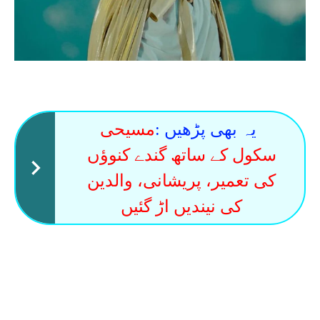
یہ بھی پڑھیں :
مسیحی
سکول کے ساتھ گندے کنوؤں
کی تعمیر، پریشانی، والدین
کی نیندیں اڑ گئیں