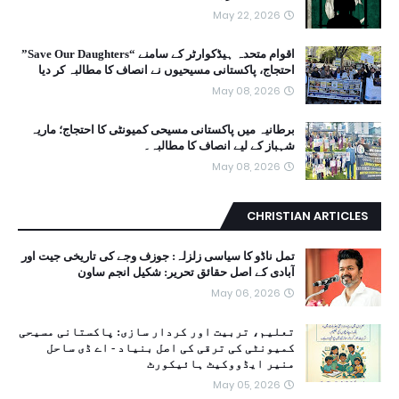
May 22, 2026
اقوام متحدہ ہیڈکوارٹر کے سامنے “Save Our Daughters”
احتجاج، پاکستانی مسیحیوں نے انصاف کا مطالبہ کر دیا
May 08, 2026
برطانیہ میں پاکستانی مسیحی کمیونٹی کا احتجاج؛ ماریہ
شہباز کے لیے انصاف کا مطالبہ۔
May 08, 2026
CHRISTIAN ARTICLES
تمل ناڈو کا سیاسی زلزلہ: جوزف وجے کی تاریخی جیت اور
آبادی کے اصل حقائق تحریر: شکیل انجم ساون
May 06, 2026
تعلیم، تربیت اور کردار سازی: پاکستانی مسیحی
کمیونٹی کی ترقی کی اصل بنیاد - اے ڈی ساحل
منیر ایڈووکیٹ ہائیکورٹ
May 05, 2026