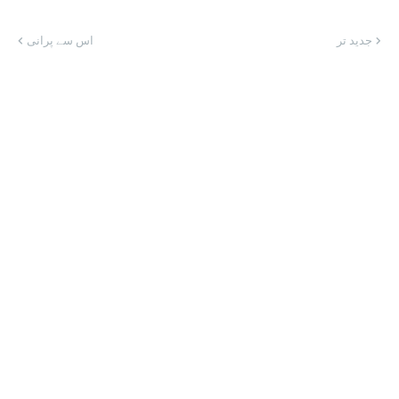
جدید تر
اس سے پرانی