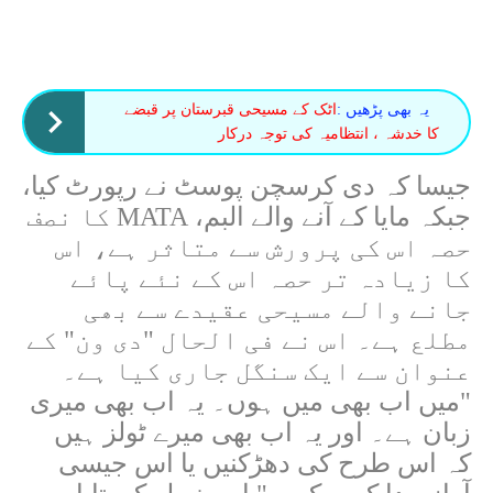
یہ بھی پڑھیں :
اٹک کے مسیحی قبرستان پر قبضے
کا خدشہ ، انتظامیہ کی توجہ درکار
جیسا کہ دی کرسچن پوسٹ نے رپورٹ کیا،
جبکہ مایا کے آنے والے البم،
MATA
کا نصف
حصہ اس کی پرورش سے متاثر ہے، اس
کا زیادہ تر حصہ اس کے نئے پائے
جانے والے مسیحی عقیدے سے بھی
مطلع ہے۔ اس نے فی الحال "دی ون" کے
عنوان سے ایک سنگل جاری کیا ہے۔
"میں اب بھی میں ہوں۔ یہ اب بھی میری
زبان ہے۔ اور یہ اب بھی میرے ٹولز ہیں
کہ اس طرح کی دھڑکنیں یا اس جیسی