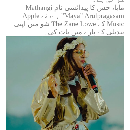
مایا، جس کا پیدائشی نام
Mathangi
"Maya" Arulpragasam
ہے، نے
Apple
Music
کے
The Zane Lowe
شو میں اپنی
تبدیلی کے بارے میں بات کی۔