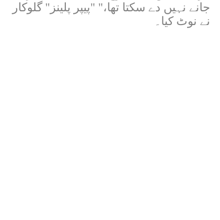
جانے نہیں دے سکتا تھا،" "پیپر پلینز" گلوکار
نے نوٹ کیا۔