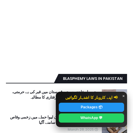
BLASPHEMY LAWS IN PAKISTAN
رحیم یار خان: مسیحی قبرستان میں قبر کی بے حرمتی،
×
صلیب توڑ دی گئی، فوری گرفتاری کا مطالبہ
📢 اپنے کاروبار کا اشتہار لگوائیں
March 06, 2026
📦 Packages
مذہب تبدیل نہ کرنے پر جان لیوا حملے میں زخمی وقاص
💬 WhatsApp
مسیح کا ہاتھ سے لکھا بیان سامنے آگیا
March 28, 2025