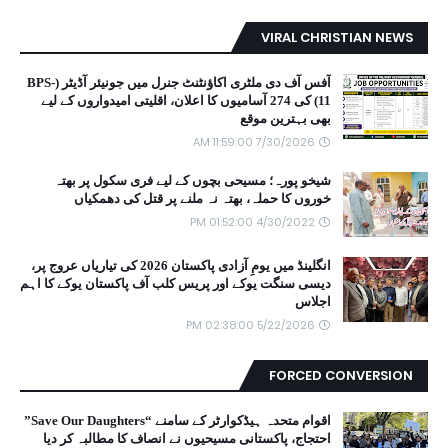
VIRAL CHRISTIAN NEWS
آفس آف دی ملٹری اکاؤنٹنٹ جنرل میں جونیئر آڈیٹر (BPS-
11) کی 274 آسامیوں کا اعلان، اقلیتی امیدواروں کے لیے
بھی بہترین موقع
7/30/2026 11:59:00 AM
شیخو پورہ؛ مسیحی بچوں کے لیے فری سکول پر بھتہ
خوروں کا حملہ، بھتہ نہ ملنے پر قتل کی دھمکیاں
4/30/2022 01:52:00 PM
انگلینڈ میں یومِ آزادی پاکستان 2026 کی تیاریاں عروج پر،
دیسی سنگت یوکے اور پریس کلب آف پاکستان یوکے کا اہم
اجلاس
5/22/2026 02:38:00 PM
FORCED CONVERSION
اقوام متحدہ ہیڈکوارٹر کے سامنے “Save Our Daughters”
احتجاج، پاکستانی مسیحیوں نے انصاف کا مطالبہ کر دیا