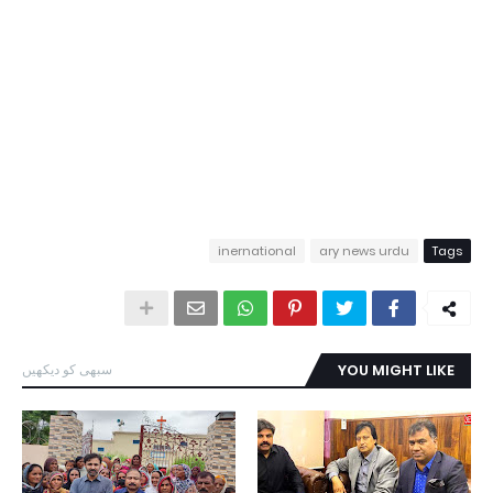
inernational
ary news urdu
Tags
YOU MIGHT LIKE
سبھی کو دیکھیں