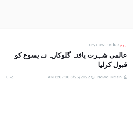
ہوم
ary news urdu
عالمی شہرت یافتہ گلوکارہ نے یسوع کو
قبول کرلیا
0
6/25/2022 12:07:00 AM
Nawai Masihi