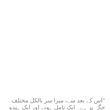
"اس کے بعد سے، میرا سر بالکل مختلف
جگہ پر ہے۔ ایک تامل ہونے اور ایک ہندو