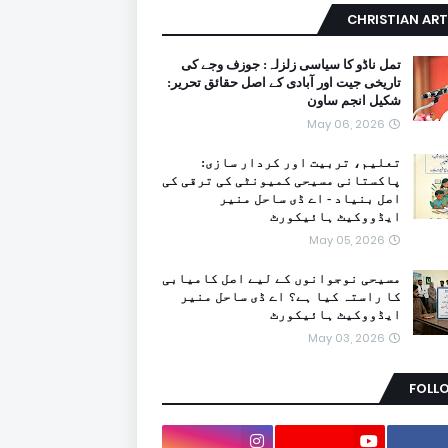
CHRISTIAN ART
تمل ناڈو کا سیاسی زلزلہ: جوزف وجے کی
تاریخی جیت اور آبادی کے اصل حقائق تحریر:
شکیل انجم ساون
May 06, 2026
تعلیم، تربیت اور کردار سازی:
پاکستانی مسیحی کمیونٹی کی ترقی کی
اصل بنیاد - اے ڈی ساحل منیر
ایڈووکیٹ ہائیکورٹ
May 05, 2026
مسیحی نوجوانوں کے لیے اصل کامیابی
کا راستہ کیا ہے؟ اے ڈی ساحل منیر
ایڈووکیٹ ہائیکورٹ
May 03, 2026
FOLL