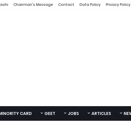
asihi
Chairman's Message
Contact
Data Policy
Privacy Policy
MINORITY CARD
GEET
JOBS
ARTICLES
NE