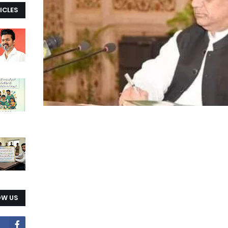
ICLES
OW US