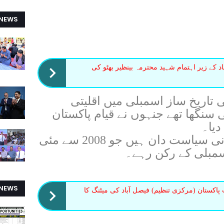
 NEWS
د کے زیر اہتمام شہید محترمہ بینظیر بھٹو کی
تاریخ ساز اسمبلی میں اقلیتی
سنگھا تھے جنہوں نے قیام پاکستان
دیا۔
ایک پاکستانی سیاست دان ہیں جو 2008 سے مئی
 NEWS
کستان (مرکزی تنظیم) فیصل آباد کی میٹنگ کا