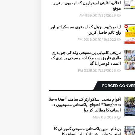
اعلان، اقلیتی امیدواروں کے لیے بھی بہترین
موقع
7/30/2026 11:59:00 AM
اپنے یوٹیوب چینل کے لیے فری سبسکرائبر اور
واچ ٹائم حاصل کریں
10/19/2022 03:16:00 PM
تاریخی کامیابی پر مسیحی وفد کی چوہدری
طارق فاروق سے ملاقات، مسیحی برادری کے
اعتماد کو سراہا گیا
7/29/2026 02:18:00 PM
FORCED CONVE
اقوام متحدہ ہیڈکوارٹر کے سامنے “Save Our
Daughters” احتجاج، پاکستانی مسیحیوں نے
انصاف کا مطالبہ کر دیا
May 08, 2026
برطانیہ میں پاکستانی مسیحی کمیونٹی کا
احتجاج؛ ماریہ شہباز کے لیے انصاف کا