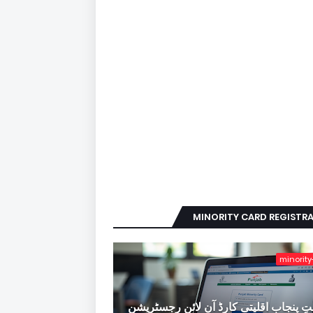
MINORITY CARD REGISTR
minority
ِ پنجاب اقلیتی کارڈ آن لائن رجسٹریشن