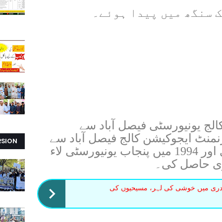
گورنمنٹ کالج یونیورسٹی فیصل آباد سے
ا۔ 1989 میں گورنمنٹ ایجوکیشن کالج فیصل آباد سے
RSION
بیچلر آف ایجوکیشن کی ڈگری اور 1994 میں پنجاب یونیورسٹی لاء
ری حاصل کی۔
ادری میں خوشی کی لہر، مسیحیوں کی