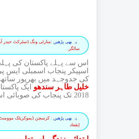
یہ بھی پڑھیں :
منارٹی ونگ ڈسٹرکٹ حیدر آبا
سالگرہ
اس سے پہلے پاکستان کی پہلی 
اسپیکر پنجاب اسمبلی ایس پی 
کی جدوجہد میں بھرپور ساتھ 
خلیل طاہر سندھو
2018 تک پنجاب کی صوبائی اسمبلی کے رکن رہے۔
یہ بھی پڑھیں :
کرسچن ڈیموکریٹک موومنٹ پا
اِنقعاد