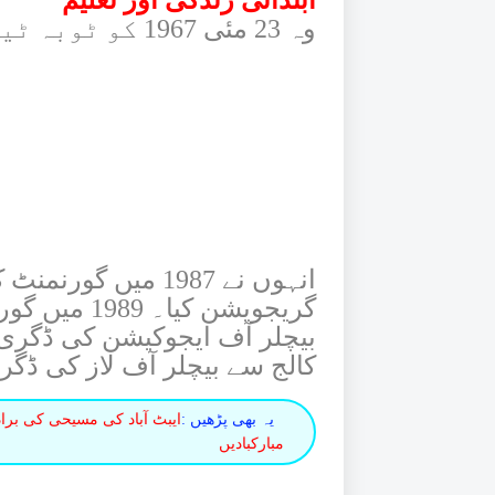
ابتدائی زندگی اور تعلیم
وہ 23 مئی 1967 کو ٹوبہ ٹیک سنگھ میں پیدا ہوئے۔
انہوں نے 1987 میں 
گریجویشن کی
کالج سے بیچلر آف لاز کی ڈگ
یہ بھی پڑھیں :
ایبٹ آباد کی مسیحی کی بر
مبارکبادیں