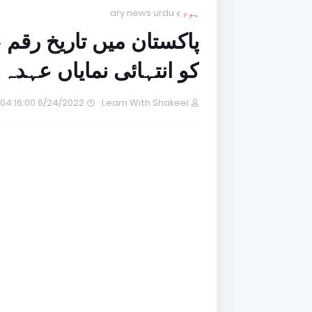
ہوم
ary news urdu
پاکستان میں تاریخ رقم
کو انتہائی نمایاں عہدہ د
6/24/2022 04:16:00 PM
Learn With Shakeel