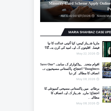
2026 Minority Card Scheme Apply Online
P
5/17/2026 10:42:00 AM
Nawai Ma
MARIA SHAHBAZ CASE UP
ماریا شہباز کیس: کیا آئینی عدالت کا نیا
فیصلہ اقلیتوں کے لیے امید کی کرن بنے گا؟
May 22, 2026
اقوام متحدہ ہیڈکوارٹر کے سامنے “Save Our
Daughters” احتجاج، پاکستانی مسیحیوں نے
انصاف کا مطالبہ کر دیا
May 08, 2026
برطانیہ میں پاکستانی مسیحی کمیونٹی کا
احتجاج؛ ماریہ شہباز کے لیے انصاف کا
مطالبہ۔
May 08, 2026