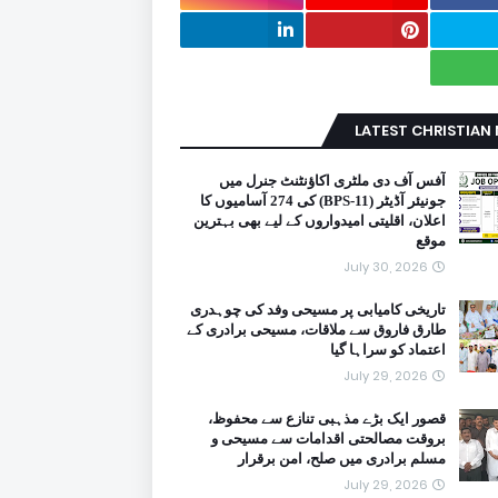
LATEST CHRISTIAN
آفس آف دی ملٹری اکاؤنٹنٹ جنرل میں
جونیئر آڈیٹر (BPS-11) کی 274 آسامیوں کا
اعلان، اقلیتی امیدواروں کے لیے بھی بہترین
موقع
July 30, 2026
تاریخی کامیابی پر مسیحی وفد کی چوہدری
طارق فاروق سے ملاقات، مسیحی برادری کے
اعتماد کو سراہا گیا
July 29, 2026
قصور ایک بڑے مذہبی تنازع سے محفوظ،
بروقت مصالحتی اقدامات سے مسیحی و
مسلم برادری میں صلح، امن برقرار
July 29, 2026