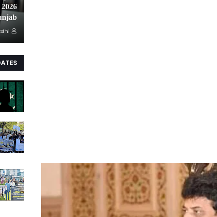
unjab
sihi
DATES