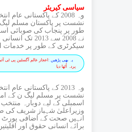
سیاسی کیریئر
وہ 2008 کے پاکستانی عا
نشست پر پاکستان مسلم لیگ (ن
طور پر پنجاب کی صوبائی اسم
نے 2008 سے 2013 
سیکرٹری کے طور پر خدمات ا
یہ بھی پڑھیں :
اعجاز عالم آگسٹین پی ٹی آ
پردہ اُٹھا دیا
وہ 2013 کے پاکستانی عا
نشست پر مسلم لیگ ن کے امید
وزیراعلیٰ شہباز شریف کی صوبا
انہیں صحت کے اضافی پورٹ فو