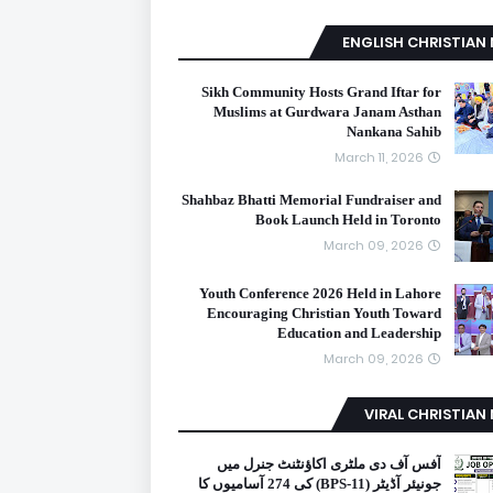
ENGLISH CHRISTIAN
Sikh Community Hosts Grand Iftar for
Muslims at Gurdwara Janam Asthan
Nankana Sahib
March 11, 2026
Shahbaz Bhatti Memorial Fundraiser and
Book Launch Held in Toronto
March 09, 2026
Youth Conference 2026 Held in Lahore
Encouraging Christian Youth Toward
Education and Leadership
March 09, 2026
VIRAL CHRISTIAN
آفس آف دی ملٹری اکاؤنٹنٹ جنرل میں
جونیئر آڈیٹر (BPS-11) کی 274 آسامیوں کا