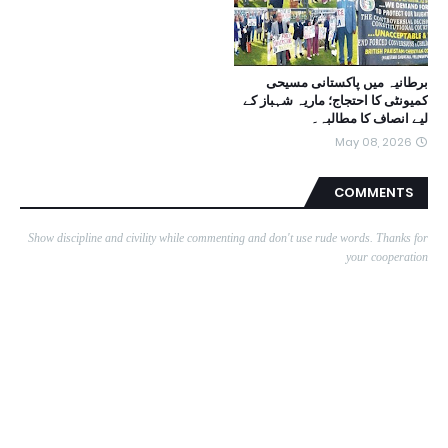
برطانیہ میں پاکستانی مسیحی
کمیونٹی کا احتجاج؛ ماریہ شہباز کے
لیے انصاف کا مطالبہ۔
May 08, 2026
COMMENTS
Show discipline and civility while commenting and don't use rude words. Thanks for
your cooperation