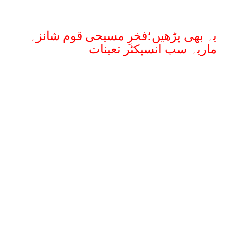
یہ بھی پڑھیں؛فخرِ مسیحی قوم شانزہ
ماریہ سب انسپکٹر تعینات