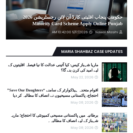
حکومتِ پنجاب اقلیتی کارڈ آن لائن رجسٹریشن 2026
Minority Card Scheme Apply Online Punjab
5/17/2026 10:42:00 AM
Nawai Masihi
MARIA SHAHBAZ CASE UPDATES
ماریا شہباز کیس: کیا آئینی عدالت کا نیا فیصلہ اقلیتوں کے
لیے امید کی کرن بنے گا؟
May 22, 2026
اقوام متحدہ ہیڈکوارٹر کے سامنے “Save Our Daughters”
احتجاج، پاکستانی مسیحیوں نے انصاف کا مطالبہ کر دیا
May 08, 2026
برطانیہ میں پاکستانی مسیحی کمیونٹی کا احتجاج؛ ماریہ
شہباز کے لیے انصاف کا مطالبہ۔
May 08, 2026