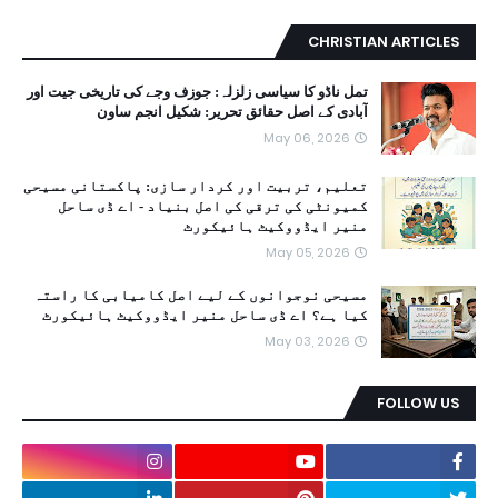
CHRISTIAN ARTICLES
تمل ناڈو کا سیاسی زلزلہ: جوزف وجے کی تاریخی جیت اور
آبادی کے اصل حقائق تحریر: شکیل انجم ساون
May 06, 2026
تعلیم، تربیت اور کردار سازی: پاکستانی مسیحی
کمیونٹی کی ترقی کی اصل بنیاد - اے ڈی ساحل
منیر ایڈووکیٹ ہائیکورٹ
May 05, 2026
مسیحی نوجوانوں کے لیے اصل کامیابی کا راستہ
کیا ہے؟ اے ڈی ساحل منیر ایڈووکیٹ ہائیکورٹ
May 03, 2026
FOLLOW US