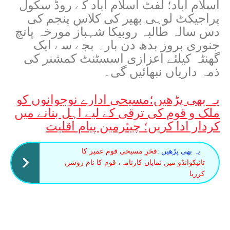
اسلام آباد؛ لفٹ اسلام آباد کے روڈ سکول
پراجیکٹ لوہی بھیر کی کلاس پنجم کی
دس سالہ طالبہ روبیکا شہباز مورخہ پانچ
جنوری بروز بدھ دن بارہ بجے سے ایک
گھنٹہ کیلئے اعزازی اسسٹنٹ کمشنر کی
ذمہ داریاں نبھائیں گی۔
یہ بھی پڑھیں؛
مسیحی ادارے نوجوانوں کو
ملک و قوم کی ترقی کے لیے اہل بنانے میں
کردار ادا کریں؛ چیئرمین پیام اقلیت
یہ بھی پڑھیں :
فخرِ مسیحی قوم عمیر کا
تائیکوانڈو میں نمایاں کارنامہ، قوم کا نام روشن
کرریا