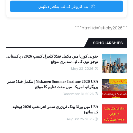
📦 اپنے کاروبار کے لیے پیکجز دیکھیں
```
```html id="sticky2026"
SCHOLARSHIPS
جنوبی کوریا میں مکمل فنڈڈ کلچرل کیمپ 2026 ، پاکستانی
نوجوانوں کے لیے سنہری موقع
May 23, 2026
Niskanen Summer Institute 2026 USA | مکمل فنڈڈ سمر
پروگرام، امریکہ میں مفت تعلیم کا موقع
December 31, 2025
USA میں ورلڈ بینک ٹریژری سمر انٹرنشپ 2026 (وظیفہ
کے ساتھ)
August 25, 2025