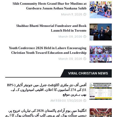
Sikh Community Hosts Grand Iftar for Muslims at
Gurdwara Janam Asthan Nankana Sahib
March 11, 2026
Shahbaz Bhatti Memorial Fundraiser and Book
Launch Held in Toronto
March 09, 2026
Youth Conference 2026 Held in Lahore Encouraging
Christian Youth Toward Education and Leadership
March 09, 2026
VIRAL CHRISTIAN NEWS
آفس آف دی ملٹری اکاؤنٹنٹ جنرل میں جونیئر آڈیٹر (BPS-
11) کی 274 آسامیوں کا اعلان، اقلیتی امیدواروں کے لیے
بھی بہترین موقع
7/30/2026 11:59:00 AM
انگلینڈ میں یومِ آزادی پاکستان 2026 کی تیاریاں عروج پر،
دیسی سنگت یوکے اور پریس کلب آف پاکستان یوکے کا اہم