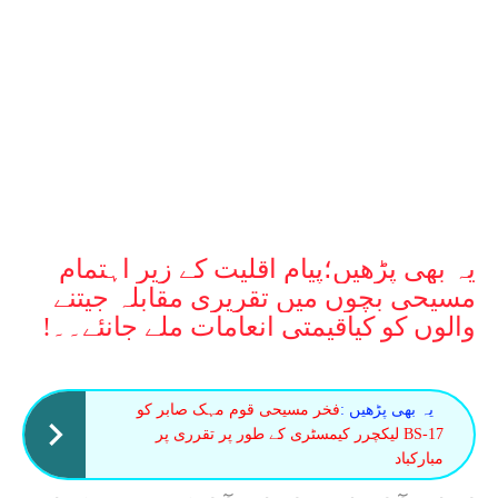
یہ بھی پڑھیں؛
پیام اقلیت کے زیر اہتمام
مسیحی بچوں میں تقریری مقابلہ جیتنے
والوں کو کیاقیمتی انعامات ملے جانئے۔۔!
یہ بھی پڑھیں :
فخر مسیحی قوم مہک صابر کو
BS-17 لیکچرر کیمسٹری کے طور پر تقرری پر
مبارکباد