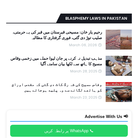
BLASPHEMY LAWS IN PAKISTAN
رحیم یار خان: مسیحی قبرستان میں قبر کی بے حرمتی،
صلیب توڑ دی گئی، فوری گرفتاری کا مطالبہ
March 06, 2026
مذہب تبدیل نہ کرنے پر جان لیوا حملے میں زخمی وقاص
مسیح کا ہاتھ سے لکھا بیان سامنے آگیا
March 28, 2025
وقاص مسیح کی شہ رگ کاٹ دی گئی کہ مقدس اوراق
کو ہاتھے لگانے سے وہ پلید ہوجاتے ہیں
March 23, 2025
📢 Advertise With Us
📞 WhatsApp پر رابطہ کریں