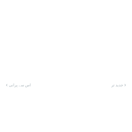
جدید تر
اس سے پرانی