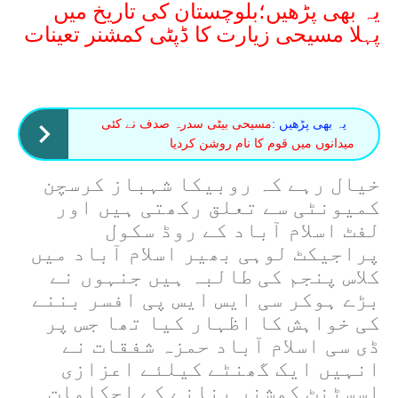
یہ بھی پڑھیں؛بلوچستان کی تاریخ میں
پہلا مسیحی زیارت کا ڈپٹی کمشنر تعینات
یہ بھی پڑھیں :
مسیحی بیٹی سدرہ صدف نے کئی
میدانوں میں قوم کا نام روشن کردیا
خیال رہے کہ روبیکا شہباز کرسچن
کمیونٹی سے تعلق رکھتی ہیں اور
لفٹ اسلام آباد کے روڈ سکول
پراجیکٹ لوہی بھیر اسلام آباد میں
کلاس پنجم کی طالبہ ہیں جنہوں نے
بڑے ہوکر سی ایس ایس پی افسر بننے
کی خواہش کا اظہار کیا تھا جس پر
ڈی سی اسلام آباد حمزہ شفقات نے
انہیں ایک گھنٹے کیلئے اعزازی
اسسٹنٹ کمشنر بنانے کے احکامات