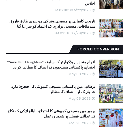
اجلاس
5/22/2026 02:38:00 PM
تاریخی کامیابی پر مسیحی وفد کی چوہدری طارق فاروق
سے ملاقات، مسیحی برادری کے اعتماد کو سراہا گیا
7/29/2026 02:18:00 PM
FORCED CONVERSION
اقوام متحدہ ہیڈکوارٹر کے سامنے “Save Our Daughters”
احتجاج، پاکستانی مسیحیوں نے انصاف کا مطالبہ کر دیا
May 08, 2026
برطانیہ میں پاکستانی مسیحی کمیونٹی کا احتجاج؛ ماریہ
شہباز کے لیے انصاف کا مطالبہ۔
May 08, 2026
بھمبر میں مسیحی کمیونٹی کا احتجاج، نابالغ لڑکی کے نکاح
کے عدالتی فیصلے پر شدید ردعمل
April 20, 2026