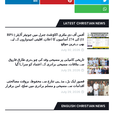
LATEST CHRISTIAN NEWS
آفس آف دی ملٹری اکاؤنٹنٹ جنرل میں جونیئر آڈیٹر (BPS-
11) کی 274 آسامیوں کا اعلان، اقلیتی امیدواروں کے لیے
بھی بہترین موقع
July 30, 2026
تاریخی کامیابی پر مسیحی وفد کی چوہدری طارق فاروق
سے ملاقات، مسیحی برادری کے اعتماد کو سراہا گیا
July 29, 2026
قصور ایک بڑے مذہبی تنازع سے محفوظ، بروقت مصالحتی
اقدامات سے مسیحی و مسلم برادری میں صلح، امن برقرار
July 29, 2026
ENGLISH CHRISTIAN NEWS