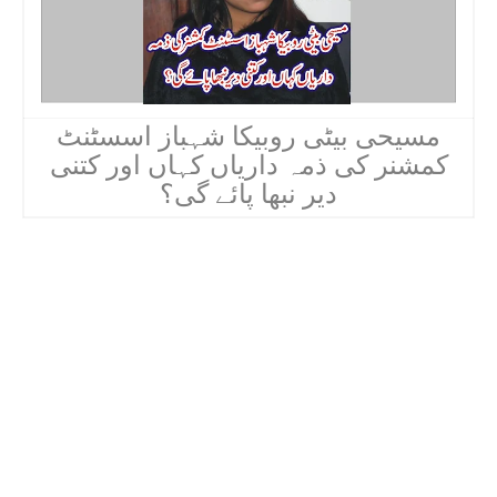
مسیحی بیٹی روبیکا شہباز اسسٹنٹ
کمشنر کی ذمہ داریاں کہاں اور کتنی
دیر نبھا پائے گی؟