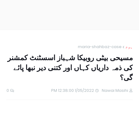
ہوم
maria-shahbaz-case
مسیحی بیٹی روبیکا شہباز اسسٹنٹ کمشنر
کی ذمہ داریاں کہاں اور کتنی دیر نبھا پائے
گی؟
0
1/05/2022 12:38:00 PM
Nawai Masihi