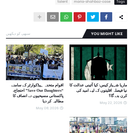
talent
maria-shahbaz-case
Tags
YOU MIGHT LIKE
سبھی کو دیکھیں
ماریا شہباز کیس: کیا آئینی عدالت کا
اقوام متحدہ ہیڈکوارٹر کے سامنے
نیا فیصلہ اقلیتوں کے لیے امید کی
“Save Our Daughters” احتجاج،
کرن بنے گا؟
پاکستانی مسیحیوں نے انصاف کا
مطالبہ کر دیا
May 22, 2026
May 08, 2026