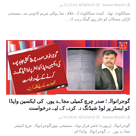
Nawai Masihi
4/08/2021 12:22:00 ص
سیالکوٹ :تھانہ کینٹ سیالکوٹ کے علاقے ساہوالی مریم کانونی سے مسیحی
لڑکی مسکان کو چار روز گینگ ریپ کے…
گوجرانوالہ؛ صدر چرچ کمیٹی مجاہد پورہ کی ایکسین واپڈا
کو ایسٹر پر لوڈ شیڈنگ نہ کرنے کے لیے درخواست
Nawai Masihi
4/03/2021 10:08:00 ص
گوجرانوالہ (رپورٹ؛ناصر فراز،نوائے مسیحی نیوز)گوجرانوالہ چرچ کمیٹی
مجاہد پورہ نے گوجرانوالہ واپڈا ای…