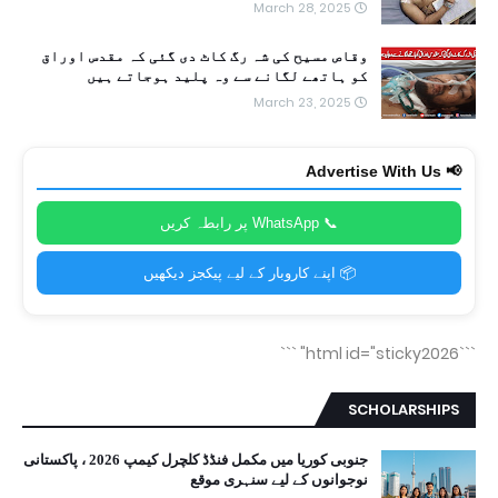
March 28, 2025
وقاص مسیح کی شہ رگ کاٹ دی گئی کہ مقدس اوراق
کو ہاتھے لگانے سے وہ پلید ہوجاتے ہیں
March 23, 2025
📢 Advertise With Us
📞 WhatsApp پر رابطہ کریں
📦 اپنے کاروبار کے لیے پیکجز دیکھیں
```
```html id="sticky2026"
SCHOLARSHIPS
جنوبی کوریا میں مکمل فنڈڈ کلچرل کیمپ 2026 ، پاکستانی
نوجوانوں کے لیے سنہری موقع