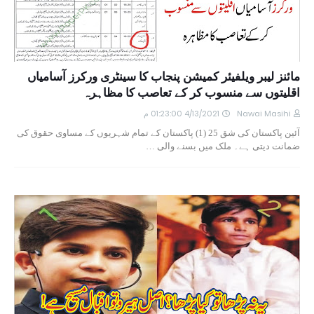
مائنز لیبر ویلفیئر کمیشن پنجاب کا سینٹری ورکرز آسامیاں
اقلیتوں سے منسوب کر کے تعاصب کا مظاہرہ
Nawai Masihi
4/13/2021 01:23:00 م
آئین پاکستان کی شق 25 (1) پاکستان کے تمام شہریوں کے مساوی حقوق کی
ضمانت دیتی ہے۔ ملک میں بسنے والی …