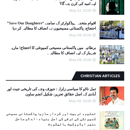
لیے امید کی کرن بنے گا؟
May 22, 2026
اقوام متحدہ ہیڈکوارٹر کے سامنے “Save Our Daughters”
احتجاج، پاکستانی مسیحیوں نے انصاف کا مطالبہ کر دیا
May 08, 2026
برطانیہ میں پاکستانی مسیحی کمیونٹی کا احتجاج؛ ماریہ
شہباز کے لیے انصاف کا مطالبہ۔
May 08, 2026
CHRISTIAN ARTICLES
تمل ناڈو کا سیاسی زلزلہ: جوزف وجے کی تاریخی جیت اور
آبادی کے اصل حقائق تحریر: شکیل انجم ساون
May 06, 2026
تعلیم، تربیت اور کردار سازی: پاکستانی مسیحی
کمیونٹی کی ترقی کی اصل بنیاد - اے ڈی ساحل
منیر ایڈووکیٹ ہائیکورٹ