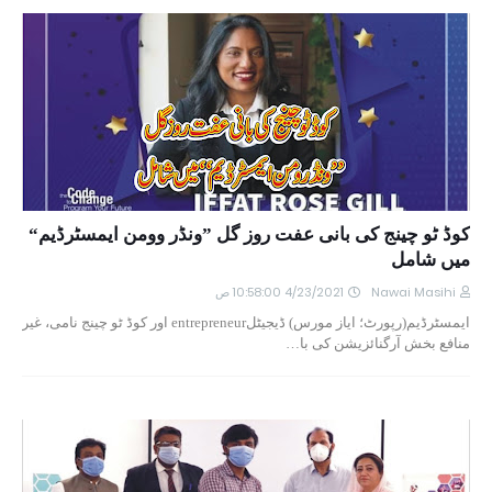
کوڈ ٹو چینج کی بانی عفت روز گل ”ونڈر وومن ایمسٹرڈیم“
میں شامل
Nawai Masihi
4/23/2021 10:58:00 ص
ایمسٹرڈیم(رپورٹ؛ ایاز مورس) ڈیجیٹلentrepreneur اور کوڈ ٹو چینج نامی، غیر
منافع بخش آرگنائزیشن کی با…