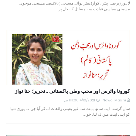
لاہور (تریضہ پیٹر ، کوآرڈینیٹر نوائے مسیحی )96فیصد مسیحی موجودہ
مسیحی سیاسی قیادت سے مسائل کے حل پر…
کورونا وائرس اور محب وطن پاکستانی ـ تحریر؛ حنا نواز
Nawai Masihi
4/10/2021 11:11:00 ص
سال گزشتہ اپنے ساتھ بہت سے غیر یقینی واقعات لے کر آیا جن نے پوری دنیا
کو اپنی لپیٹ میں لے لیا، خو…