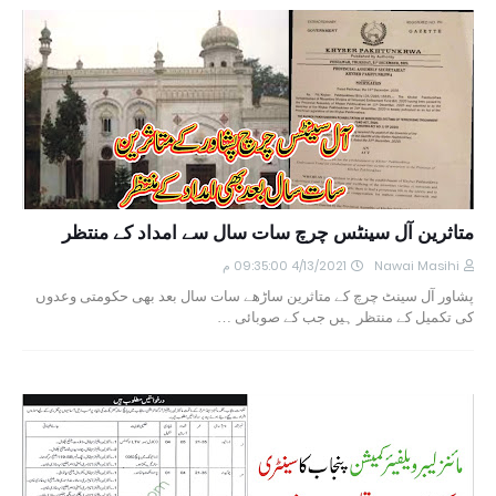
متاثرین آل سینٹس چرچ سات سال سے امداد کے منتظر
Nawai Masihi
4/13/2021 09:35:00 م
پشاور آل سینٹ چرچ کے متاثرین ساڑھے سات سال بعد بھی حکومتی وعدوں
کی تکمیل کے منتظر ہیں جب کے صوبائی …