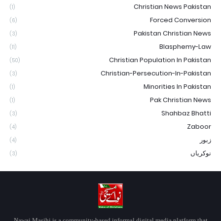
Christian News Pakistan
(1)
Forced Conversion
(6)
Pakistan Christian News
(3)
Blasphemy-Law
(11)
Christian Population In Pakistan
(50)
Christian-Persecution-In-Pakistan
(3)
Minorities In Pakistan
(1)
Pak Christian News
(1)
Shahbaz Bhatti
(3)
Zaboor
(4)
زبور
(4)
نوکریاں
(3)
Nawai Masihi is a community-based informal digital media platform that