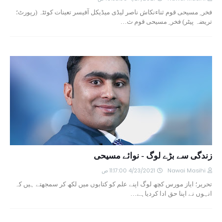
فخر ِ مسیحی قوم ثناءنکاش ناصر لیڈی میڈیکل آفیسر تعینات کوئٹہ (رپورٹ؛
تریضہ پیٹر) فخر ِ مسیحی قوم ث…
زندگی سے بڑے لوگ - نوائے مسیحی
Nawai Masihi
4/23/2021 11:17:00 ص
تحریر؛ ایاز مورس کچھ لوگ اپنے علم کو کتابوں میں لکھ کر سمجھتے ہیں کہ
انہوں نے اپنا حق ادا کردیاہے…