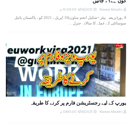
کون ہے؟ ، جانیں
Nawai Masihi
4/14/2021 10:09:00 م
لاہور(تریضہ پیٹر +شکیل انجم ساون)10 اپریل ، 2021 کو ، پاکستان بائبل
سوسائٹی کے عملے کا سالانہ جنرل …
یورپ کے لیے رجسٹریشن فارم پر کرنے کا طریقہ
Nawai Masihi
4/14/2021 08:10:00 م