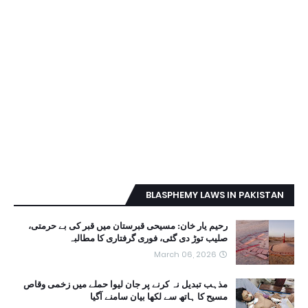
BLASPHEMY LAWS IN PAKISTAN
رحیم یار خان: مسیحی قبرستان میں قبر کی بے حرمتی،
صلیب توڑ دی گئی، فوری گرفتاری کا مطالبہ
March 06, 2026
مذہب تبدیل نہ کرنے پر جان لیوا حملے میں زخمی وقاص
مسیح کا ہاتھ سے لکھا بیان سامنے آگیا