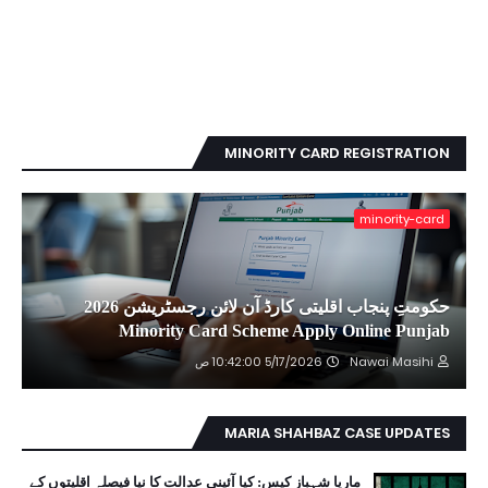
MINORITY CARD REGISTRATION
minority-card
حکومتِ پنجاب اقلیتی کارڈ آن لائن رجسٹریشن 2026
Minority Card Scheme Apply Online Punjab
Nawai Masihi
5/17/2026 10:42:00 ص
MARIA SHAHBAZ CASE UPDATES
ماریا شہباز کیس: کیا آئینی عدالت کا نیا فیصلہ اقلیتوں کے