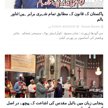
پاکستان کے قانون کے مطابق تمام شہری برابر ہیں؛ثناور
بالم
Nawai Masihi
4/20/2021 11:25:00 ص
سر گودھا (رپورٹ ؛ شان مسیح ، کوآرڈینیٹر نوائے مسیحی )محکمہ مائنز
ویلفیئر کی آسامیوں پر بھرتی کیلئ…
پنجابی زبان میں بائبل مقدس کی اشاعت کے پیچھے در اصل