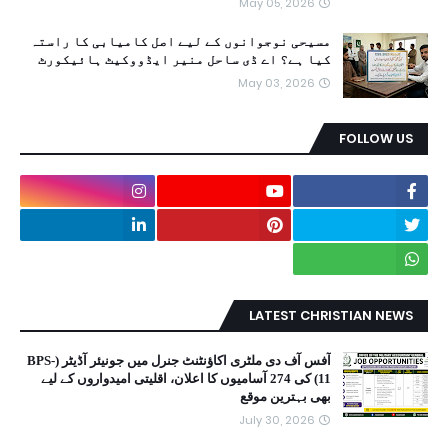
May 05, 2026
مسیحی نوجوانوں کے لیے اصل کامیابی کا راستہ
کیا ہے؟ اے ڈی ساحل منیر ایڈووکیٹ ہائیکورٹ
May 03, 2026
FOLLOW US
LATEST CHRISTIAN NEWS
آفس آف دی ملٹری اکاؤنٹنٹ جنرل میں جونیئر آڈیٹر (BPS-
11) کی 274 آسامیوں کا اعلان، اقلیتی امیدواروں کے لیے
بھی بہترین موقع
July 30, 2026