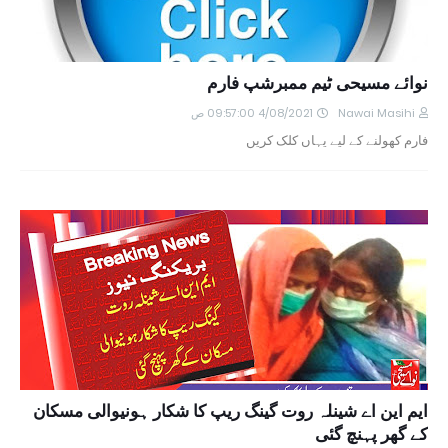
نوائے مسیحی ٹیم ممبرشپ فارم
Nawai Masihi
4/08/2021 09:57:00 ص
فارم کھولنے کے لیے یہاں کلک کریں
ایم این اے شینلہ روت گینگ ریپ کا شکار ہونیوالی مسکان
کے گھر پہنچ گئی