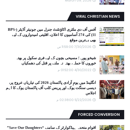
March 09, 2026
VIRAL CHRISTIAN NEWS
آفس آف دی ملٹری اکاؤنٹنٹ جنرل میں جونیئر آڈیٹر (BPS-
11) کی 274 آسامیوں کا اعلان، اقلیتی امیدواروں کے لیے
بھی بہترین موقع
7/30/2026 11:59:00 ص
شیخو پورہ؛ مسیحی بچوں کے لیے فری سکول پر بھتہ
خوروں کا حملہ، بھتہ نہ ملنے پر قتل کی دھمکیاں
4/30/2022 01:52:00 م
انگلینڈ میں یومِ آزادی پاکستان 2026 کی تیاریاں عروج پر،
دیسی سنگت یوکے اور پریس کلب آف پاکستان یوکے کا اہم
اجلاس
5/22/2026 02:38:00 م
FORCED CONVERSION
اقوام متحدہ ہیڈکوارٹر کے سامنے “Save Our Daughters”