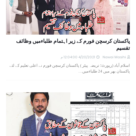
پاکستان کرسچن فورم کے زیر اہتمام طلباءمیں وظائف
تقسیم
Nawai Masihi
4/20/2021 12:04:00 م
اسلام آباد (رپورٹ؛ تریضہ پیٹر ) پاکستان کرسچن فورم نے اعلی تعلیم کے لئے
پاکستان بھر میں 24 طلباءمیں…