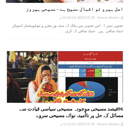
اصل ہیرو تو اقبال مسیح ہے - مسیحی ہیروز
Nawai Masihi
4/11/2021 10:49:00 م
تصویر نمبر 1: اس تصویر میں ملک کے مشہور مقرر و موٹیویشنل اسپیکر
حماد صافی ہیں۔ حماد صافی کے کری…
96فیصد مسیحی موجودہ مسیحی سیاسی قیادت سے
مسائل کے حل پر نااُمید، نوائے مسیحی سروے
Nawai Masihi
4/11/2021 12:22:00 م