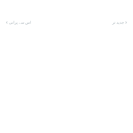
جدید تر
اس سے پرانی