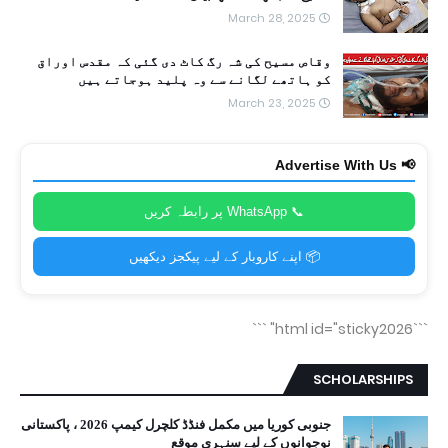
March 28, 2025
وقاص مسیح کی شہ رگ کاٹ دی گئی کہ مقدس اوراق
کو ہاتھے لگانے سے وہ پلید ہوجاتے ہیں
March 23, 2025
📢 Advertise With Us
📞 WhatsApp پر رابطہ کریں
📦 اپنے کاروبار کے لیے پیکجز دیکھیں
```
```html id="sticky2026"
SCHOLARSHIPS
جنوبی کوریا میں مکمل فنڈڈ کلچرل کیمپ 2026 ، پاکستانی
نوجوانوں کے لیے سنہری موقع