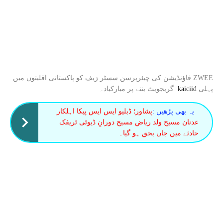
ZWEE فاؤنڈیشن کی چیئرپرسن سسٹر زیف کو پاکستانی اقلیتوں میں
پہلی
kaiciid
گریجویٹ بننے پر مبارکباد۔
یہ بھی پڑھیں :
پشاور؛ ڈبلیو ایس ایس پیکا اہلکار
عدنان مسیح ولد ریاض مسیح دورانِ ڈیوٹی ٹریفک
حادثے میں جاں بحق ہو گیا۔