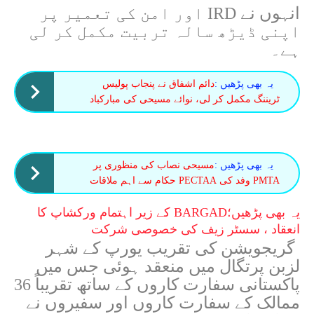
انہوں نے IRD اور امن کی تعمیر پر
اپنی ڈیڑھ سالہ تربیت مکمل کر لی
ہے۔
یہ بھی پڑھیں :
دائم اشفاق نے پنجاب پولیس
ٹریننگ مکمل کر لی، نوائے مسیحی کی مبارکباد
یہ بھی پڑھیں :
مسیحی نصاب کی منظوری پر
PMTA وفد کی PECTAA حکام سے اہم ملاقات
یہ بھی پڑھیں؛
BARGAD کے زیر اہتمام ورکشاپ کا
انعقاد ، سسٹر زیف کی خصوصی شرکت
گریجویشن کی تقریب یورپ کے شہر
لزبن پرتگال میں منعقد ہوئی جس میں
پاکستانی سفارت کاروں کے ساتھ تقریباً 36
ممالک کے سفارت کاروں اور سفیروں نے