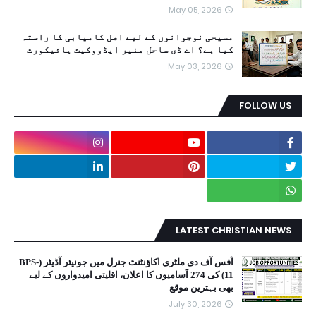
May 05, 2026
مسیحی نوجوانوں کے لیے اصل کامیابی کا راستہ
کیا ہے؟ اے ڈی ساحل منیر ایڈووکیٹ ہائیکورٹ
May 03, 2026
FOLLOW US
LATEST CHRISTIAN NEWS
آفس آف دی ملٹری اکاؤنٹنٹ جنرل میں جونیئر آڈیٹر (BPS-
11) کی 274 آسامیوں کا اعلان، اقلیتی امیدواروں کے لیے
بھی بہترین موقع
July 30, 2026