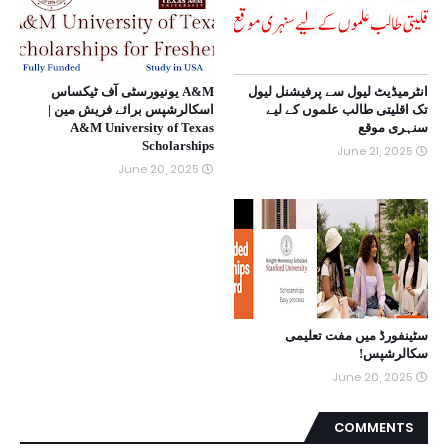
انٹرمیڈیٹ لیول سے پرفیشنل لیول
A&M یونیورسٹی آف ٹیکساس
تک اقلیتی طالب علموں کے لیے
اسکالرشپس برائے فریش مین |
سنہری موقع
A&M University of Texas
Scholarships
June 21, 2025
June 20, 2025
سٹینفورڈ میں مفت تعلیمی
سکالرشپس!
June 20, 2025
COMMENTS