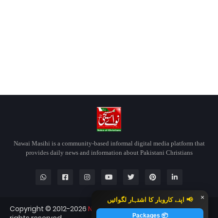
Nawai Masihi is a community-based informal digital media platform that
provides daily news and information about Pakistani Christians
×
📢 اپنے کاروبار کا اشتہار لگوائیں
Copyright © 2012-2026
Nawai Masihi
Nawai Masihi — All
📦 Packages