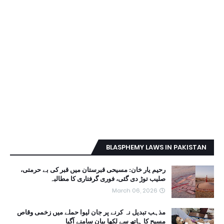
BLASPHEMY LAWS IN PAKISTAN
رحیم یار خان: مسیحی قبرستان میں قبر کی بے حرمتی،
صلیب توڑ دی گئی، فوری گرفتاری کا مطالبہ
March 06, 2026
مذہب تبدیل نہ کرنے پر جان لیوا حملے میں زخمی وقاص
مسیح کا ہاتھ سے لکھا بیان سامنے آگیا