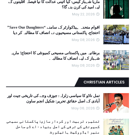
ماریا شہباز کیس: کیا آئینی عدالت کا نیا فیصلہ اقلیتوں کے
لیے امید کی کرن بنے گا؟
May 22, 2026
اقوام متحدہ ہیڈکوارٹر کے سامنے “Save Our Daughters”
احتجاج، پاکستانی مسیحیوں نے انصاف کا مطالبہ کر دیا
May 08, 2026
برطانیہ میں پاکستانی مسیحی کمیونٹی کا احتجاج؛ ماریہ
شہباز کے لیے انصاف کا مطالبہ۔
May 08, 2026
CHRISTIAN ARTICLES
تمل ناڈو کا سیاسی زلزلہ: جوزف وجے کی تاریخی جیت اور
آبادی کے اصل حقائق تحریر: شکیل انجم ساون
May 06, 2026
تعلیم، تربیت اور کردار سازی: پاکستانی مسیحی
کمیونٹی کی ترقی کی اصل بنیاد - اے ڈی ساحل
منیر ایڈووکیٹ ہائیکورٹ