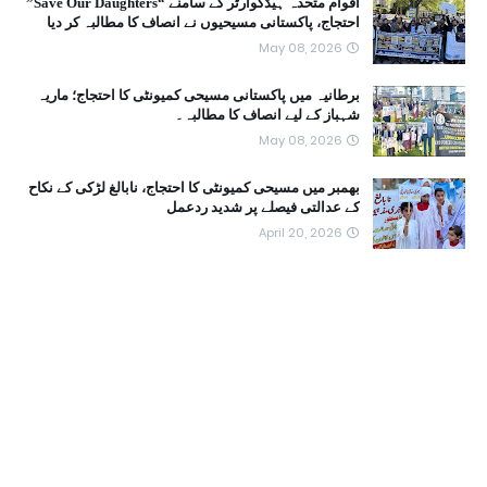
اقوام متحدہ ہیڈکوارٹر کے سامنے “Save Our Daughters”
احتجاج، پاکستانی مسیحیوں نے انصاف کا مطالبہ کر دیا
May 08, 2026
برطانیہ میں پاکستانی مسیحی کمیونٹی کا احتجاج؛ ماریہ
شہباز کے لیے انصاف کا مطالبہ۔
May 08, 2026
بھمبر میں مسیحی کمیونٹی کا احتجاج، نابالغ لڑکی کے نکاح
کے عدالتی فیصلے پر شدید ردعمل
April 20, 2026