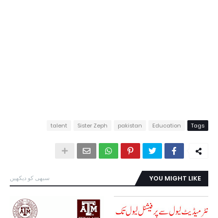
talent
Sister Zeph
pakistan
Education
Tags
YOU MIGHT LIKE
سبھی کو دیکھیں