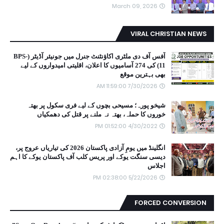
March 09, 2026
VIRAL CHRISTIAN NEWS
آفس آف دی ملٹری اکاؤنٹنٹ جنرل میں جونیئر آڈیٹر (BPS-
11) کی 274 آسامیوں کا اعلان، اقلیتی امیدواروں کے لیے
بھی بہترین موقع
7/30/2026 11:59:00 AM
شیخو پورہ؛ مسیحی بچوں کے لیے فری سکول پر بھتہ
خوروں کا حملہ، بھتہ نہ ملنے پر قتل کی دھمکیاں
4/30/2022 01:52:00 PM
انگلینڈ میں یومِ آزادی پاکستان 2026 کی تیاریاں عروج پر،
دیسی سنگت یوکے اور پریس کلب آف پاکستان یوکے کا اہم
اجلاس
5/22/2026 02:38:00 PM
FORCED CONVERSION