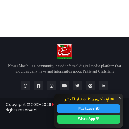
Nawai Masihi is a community-based informal digital media platform that
provides daily news and information about Pakistani Christians
×
📢 اپنے کاروبار کا اشتہار لگوائیں
Copyright © 2012-2026
Nawai Masihi
Nawai Masihi — All
📦 Packages
rights reserved
Blogger Templates
CopyBloggerThemes.com
💬 WhatsApp
RTL Version
Contact
About
Home