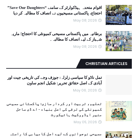
اقوام متحدہ ہیڈکوارٹر کے سامنے “Save Our Daughters”
احتجاج، پاکستانی مسیحیوں نے انصاف کا مطالبہ کر دیا
May 08, 2026
برطانیہ میں پاکستانی مسیحی کمیونٹی کا احتجاج؛ ماریہ
شہباز کے لیے انصاف کا مطالبہ۔
May 08, 2026
CHRISTIAN ARTICLES
تمل ناڈو کا سیاسی زلزلہ: جوزف وجے کی تاریخی جیت اور
آبادی کے اصل حقائق تحریر: شکیل انجم ساون
May 06, 2026
تعلیم، تربیت اور کردار سازی: پاکستانی مسیحی
کمیونٹی کی ترقی کی اصل بنیاد - اے ڈی ساحل
منیر ایڈووکیٹ ہائیکورٹ
May 05, 2026
مسیحی نوجوانوں کے لیے اصل کامیابی کا راستہ