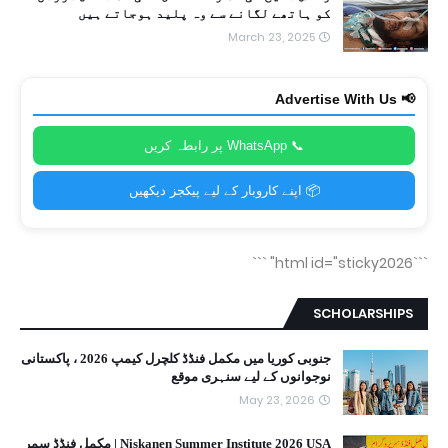
کو ہاتھے لگانے سے وہ پلید ہوجاتے ہیں
March 23, 2025
📢 Advertise With Us
📞 WhatsApp پر رابطہ کریں
📦 اپنے کاروبار کے لیے پیکجز دیکھیں
```
```html id="sticky2026"
SCHOLARSHIPS
جنوبی کوریا میں مکمل فنڈڈ کلچرل کیمپ 2026 ، پاکستانی
نوجوانوں کے لیے سنہری موقع
May 23, 2026
Niskanen Summer Institute 2026 USA | مکمل فنڈڈ سمر