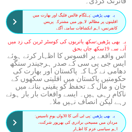
فائرنگ کردی۔
یہ بھی پڑھیں :
پہلگام فالس فلیگ اور بھارت میں
اقلیتوں پر مظالم: لاہور میں مشترکہ پریس
کانفرنس، اہم انکشافات سامنے آگئے
یہ بھی پڑھیں:
سکھ یاتریوں کی کوسٹر ٹرین کی زد میں
آنے سے 19سکھ جاں بحق
اس واقعے پر افسوس کا اظہار کرتے ہوئے
ایس جی پی سی کے صدر ہرجیندر سنگھ
دھامی نے کہا کہ پاکستان اور بھارت کی
حکومتیں پاکستان میں اقلیتی سکھوں کے
جان و مال کے تحفظ کو یقینی بنانے میں
ناکام رہی ہیں۔ ایسے واقعات بار بار ہوتے
رہے لیکن انصاف نہیں ملا۔
یہ بھی پڑھیں :
پی ٹی آئی کا 30واں یومِ تاسیس:
مردان میں مسیحی برادری کی بھرپور شرکت،
اہم سیاسی عزم کا اظہار