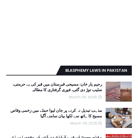
BLASPHEMY LAWS IN PAKISTAN
رحیم یار خان: مسیحی قبرستان میں قبر کی بے حرمتی،
صلیب توڑ دی گئی، فوری گرفتاری کا مطالبہ
March 06, 2026
مذہب تبدیل نہ کرنے پر جان لیوا حملے میں زخمی وقاص
مسیح کا ہاتھ سے لکھا بیان سامنے آگیا
March 28, 2025
وقاص مسیح کی شہ رگ کاٹ دی گئی کہ مقدس اوراق