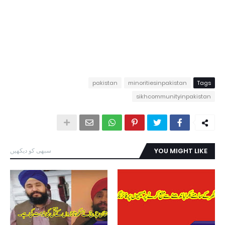
pakistan
minoritiesinpakistan
Tags
sikhcommunityinpakistan
YOU MIGHT LIKE
سبھی کو دیکھیں