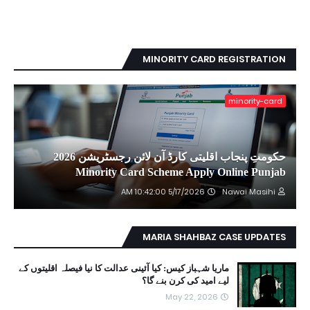
MINORITY CARD REGISTRATION
minority-card
حکومتِ پنجاب اقلیتی کارڈ آن لائن رجسٹریشن 2026
Minority Card Scheme Apply Online Punjab
5/17/2026 10:42:00 AM
Nawai Masihi
MARIA SHAHBAZ CASE UPDATES
ماریا شہباز کیس: کیا آئینی عدالت کا نیا فیصلہ اقلیتوں کے
لیے امید کی کرن بنے گا؟
May 22, 2026