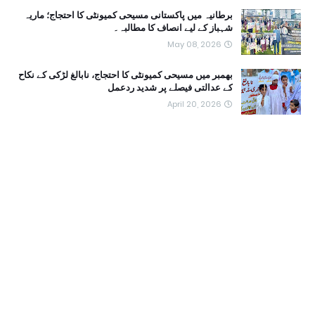
برطانیہ میں پاکستانی مسیحی کمیونٹی کا احتجاج؛ ماریہ
شہباز کے لیے انصاف کا مطالبہ۔
May 08, 2026
بھمبر میں مسیحی کمیونٹی کا احتجاج، نابالغ لڑکی کے نکاح
کے عدالتی فیصلے پر شدید ردعمل
April 20, 2026