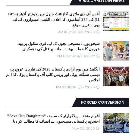
VIRAL CHRISTIAN NEWS
آفس آف دی ملٹری اکاؤنٹنٹ جنرل میں جونیئر آڈیٹر (BPS-
11) کی 274 آسامیوں کا اعلان، اقلیتی امیدواروں کے لیے
بھی بہترین موقع
7/30/2026 11:59:00 AM
شیخو پورہ؛ مسیحی بچوں کے لیے فری سکول پر بھتہ
خوروں کا حملہ، بھتہ نہ ملنے پر قتل کی دھمکیاں
4/30/2022 01:52:00 PM
انگلینڈ میں یومِ آزادی پاکستان 2026 کی تیاریاں عروج پر،
دیسی سنگت یوکے اور پریس کلب آف پاکستان یوکے کا اہم
اجلاس
5/22/2026 02:38:00 PM
FORCED CONVERSION
اقوام متحدہ ہیڈکوارٹر کے سامنے “Save Our Daughters”
احتجاج، پاکستانی مسیحیوں نے انصاف کا مطالبہ کر دیا
May 08, 2026