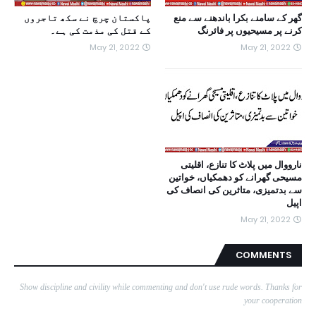
گھر کے سامنے بکرا باندھنے سے منع
پاکستان چرچ نے سکھ تاجروں
کرنے پر مسیحیوں پر فائرنگ
کے قتل کی مذمت کی ہے۔
May 21, 2022
May 21, 2022
نارووال میں پلاٹ کا تنازع، اقلیتی
مسیحی گھرانے کو دھمکیاں، خواتین
سے بدتمیزی، متاثرین کی انصاف کی
اپیل
May 21, 2022
COMMENTS
Show discipline and civility while commenting and don't use rude words. Thanks for
your cooperation