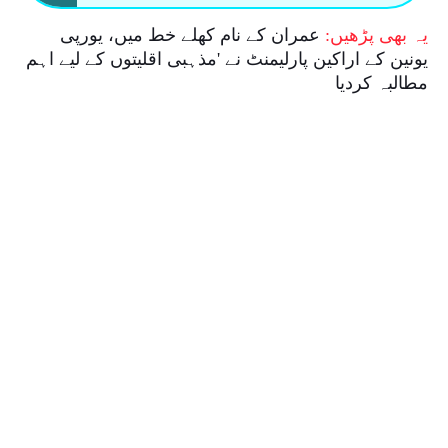
یہ بھی پڑھیں:
عمران کے نام کھلے خط میں، یورپی
یونین کے اراکین پارلیمنٹ نے 'مذہبی اقلیتوں کے لیے اہم
مطالبہ کردیا