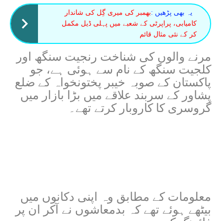
یہ بھی پڑھیں :
بھمبر کی میری گِل کی شاندار
کامیابی، پراپرٹی کے شعبے میں پہلی ڈیل مکمل
کر کے نئی مثال قائم
مرنے والوں کی شناخت رنجیت سنگھ اور
کلجیت سنگھ کے نام سے ہوئی ہے، جو
پاکستان کے صوبہ خیبر پختونخواہ کے ضلع
پشاور کے سربند علاقے میں بڑا بازار میں
گروسری کا کاروبار کرتے تھے۔
معلومات کے مطابق وہ اپنی دکانوں میں
بیٹھے ہوئے تھے کہ بدمعاشوں نے آکر ان پر