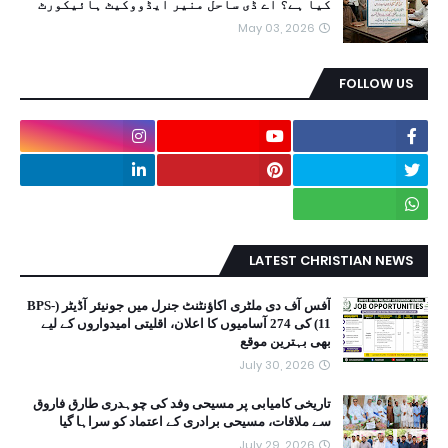
کیا ہے؟ اے ڈی ساحل منیر ایڈووکیٹ ہائیکورٹ
May 03, 2026
FOLLOW US
LATEST CHRISTIAN NEWS
آفس آف دی ملٹری اکاؤنٹنٹ جنرل میں جونیئر آڈیٹر (BPS-
11) کی 274 آسامیوں کا اعلان، اقلیتی امیدواروں کے لیے
بھی بہترین موقع
July 30, 2026
تاریخی کامیابی پر مسیحی وفد کی چوہدری طارق فاروق
سے ملاقات، مسیحی برادری کے اعتماد کو سراہا گیا
July 29, 2026