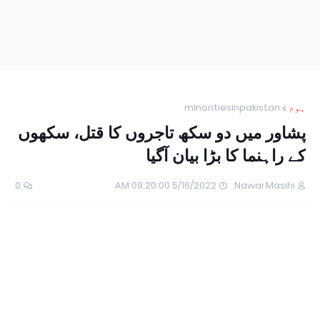
ہوم
minoritiesinpakistan
پشاور میں دو سکھ تاجروں کا قتل، سکھوں
کے راہنما کا بڑا بیان آگیا
0
5/16/2022 09:20:00 AM
Nawai Masihi