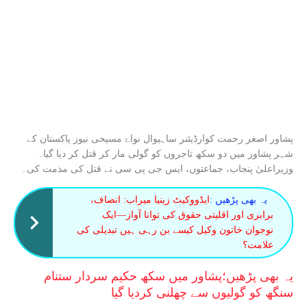
پشاور اصغر رحمت کوارڈیئنر ساہیوال نواۓ مسیحی نیوز پاکستان کے
شہر پشاور میں دو سکھ تاجروں کو گولی مار کر قتل کر دیا گیا۔
وزیراعلیٰ پنجاب، جماعتوں، ایس جی پی سی نے قتل کی مذمت کی۔
یہ بھی پڑھیں :
ایڈووکیٹ زینیا میراب: انصاف،
برابری اور اقلیتی حقوق کی توانا آواز—ایک
نوجوان خاتون وکیل کیسے بن رہی ہیں تبدیلی کی
علامت؟
یہ بھی پڑھیں؛
پشاور میں سکھ حکیم سردار ستنام
سنگھ کو گولیوں سے چھلنی کردیا گیا