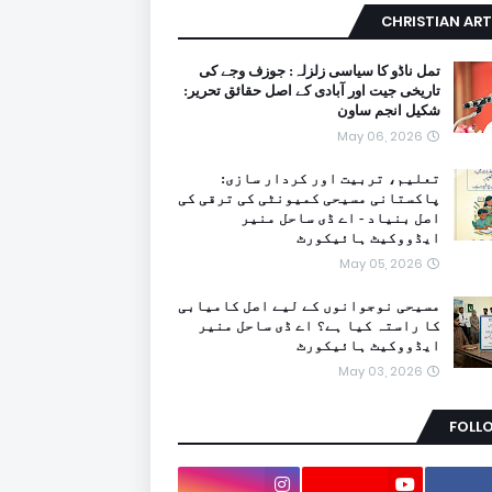
CHRISTIAN ART
تمل ناڈو کا سیاسی زلزلہ: جوزف وجے کی
تاریخی جیت اور آبادی کے اصل حقائق تحریر:
شکیل انجم ساون
May 06, 2026
تعلیم، تربیت اور کردار سازی:
پاکستانی مسیحی کمیونٹی کی ترقی کی
اصل بنیاد - اے ڈی ساحل منیر
ایڈووکیٹ ہائیکورٹ
May 05, 2026
مسیحی نوجوانوں کے لیے اصل کامیابی
کا راستہ کیا ہے؟ اے ڈی ساحل منیر
ایڈووکیٹ ہائیکورٹ
May 03, 2026
FOLL