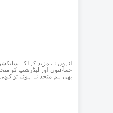
انہوں نے مزید کہا کہ سلیکش
جماعتوں اور لیڈرشپ کو متحدہ
بھی ہم متحد نہ ہوئے تو کبھی