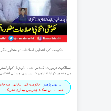
حکومت کی انتخابی اصلاحات تو منظور مگر ا
سیالکوٹ (رپورٹ؛ گلیڈس شبانہ ڈویژنل کوآرڈینیٹر 
بل منظور کرلیا اقلیتوں کے سیاسی مسائل انتخاب
یہ بھی پڑھیں :
حکومت کی انتخابی اصلاحات 
حصہ نہ بن سکے؛ چیئرمین بیداری تحریک