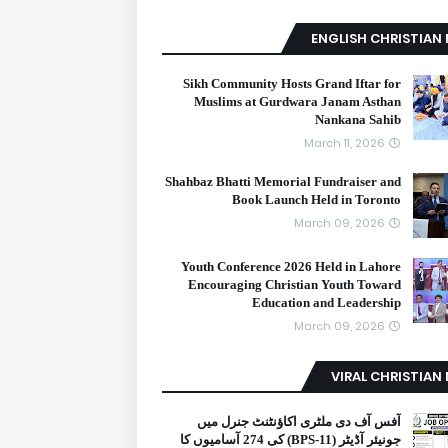
ENGLISH CHRISTIAN
Sikh Community Hosts Grand Iftar for
Muslims at Gurdwara Janam Asthan
Nankana Sahib
March 11, 2026
Shahbaz Bhatti Memorial Fundraiser and
Book Launch Held in Toronto
March 09, 2026
Youth Conference 2026 Held in Lahore
Encouraging Christian Youth Toward
Education and Leadership
March 09, 2026
VIRAL CHRISTIAN
آفس آف دی ملٹری اکاؤنٹنٹ جنرل میں
جونیئر آڈیٹر (BPS-11) کی 274 آسامیوں کا