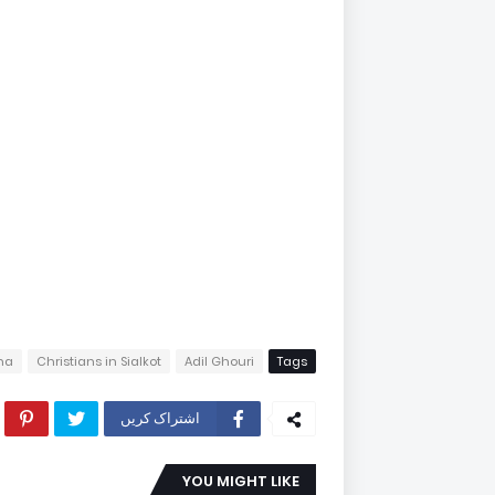
na
Christians in Sialkot
Adil Ghouri
Tags
اشتراک کریں
YOU MIGHT LIKE