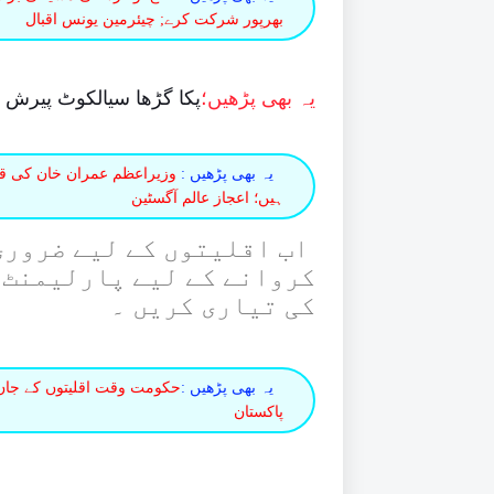
بھرپور شرکت کرے; چیئرمین یونس اقبال
یہ بھی پڑھیں؛
پکا گڑھا سیالکوٹ پیرش 
یہ بھی پڑھیں :
وزیراعظم عمران خان کی قیاد
ہیں؛ اعجاز عالم آگسٹین
اب اقلیتوں کے لیے ضروری
کروانے کے لیے پارلیمنٹ 
کی تیاری کریں ۔
یہ بھی پڑھیں :
حکومت وقت اقلیتوں کے جان و 
پاکستان