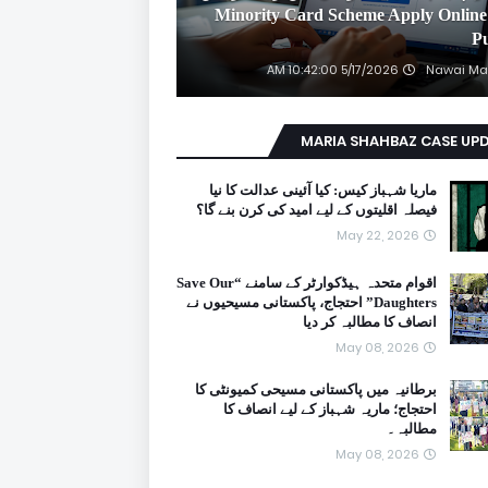
2026 Minority Card Scheme Apply Online
P
5/17/2026 10:42:00 AM
Nawai Ma
MARIA SHAHBAZ CASE UP
ماریا شہباز کیس: کیا آئینی عدالت کا نیا
فیصلہ اقلیتوں کے لیے امید کی کرن بنے گا؟
May 22, 2026
اقوام متحدہ ہیڈکوارٹر کے سامنے “Save Our
Daughters” احتجاج، پاکستانی مسیحیوں نے
انصاف کا مطالبہ کر دیا
May 08, 2026
برطانیہ میں پاکستانی مسیحی کمیونٹی کا
احتجاج؛ ماریہ شہباز کے لیے انصاف کا
مطالبہ۔
May 08, 2026