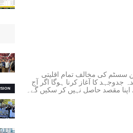
ن سسٹم کی مخالف تمام اقلیتی
 جدوجہد کا آغاز کرنا ہوگا اگر آج
RSION
 اپنا مقصد حاصل نہیں کر سکیں گے۔