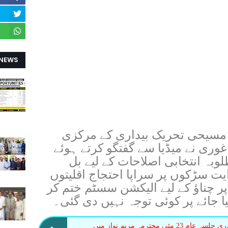
 NEWS
مسیحی تحریک بیداری کے مرکزی
غوری نے میڈیا سے گفتگو کرتے ہوئے
وبہ انتخابی اصلاحات کے لیے بل
ت سڑکوں پر سراپا احتجاج اقلیتوں
پر چناؤ کے لیے الیکشن سسٹم ختم کر
ا جائے پر کوئی توجہ نہیں دی گئی۔
ضلع اوکاڑہ کی مسیحی برادری جلسہ عام 23 مئی محترمہ مریم نواز میں