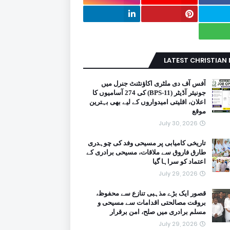
LATEST CHRISTIAN
آفس آف دی ملٹری اکاؤنٹنٹ جنرل میں
جونیئر آڈیٹر (BPS-11) کی 274 آسامیوں کا
اعلان، اقلیتی امیدواروں کے لیے بھی بہترین
موقع
July 30, 2026
تاریخی کامیابی پر مسیحی وفد کی چوہدری
طارق فاروق سے ملاقات، مسیحی برادری کے
اعتماد کو سراہا گیا
July 29, 2026
قصور ایک بڑے مذہبی تنازع سے محفوظ،
بروقت مصالحتی اقدامات سے مسیحی و
مسلم برادری میں صلح، امن برقرار
July 29, 2026