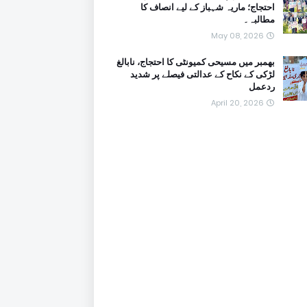
احتجاج؛ ماریہ شہباز کے لیے انصاف کا
مطالبہ۔
May 08, 2026
بھمبر میں مسیحی کمیونٹی کا احتجاج، نابالغ
لڑکی کے نکاح کے عدالتی فیصلے پر شدید
ردعمل
April 20, 2026