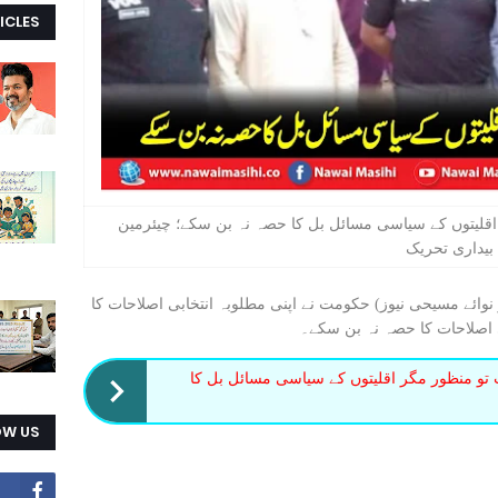
ICLES
قلیتوں کے سیاسی مسائل بل کا حصہ نہ بن سکے؛ چیئرمین
بیداری تحریک
نوائے مسیحی نیوز) حکومت نے اپنی مطلوبہ انتخابی اصلاحات کا
ی اصلاحات کا حصہ نہ بن سکے۔
تو منظور مگر اقلیتوں کے سیاسی مسائل بل کا
OW US