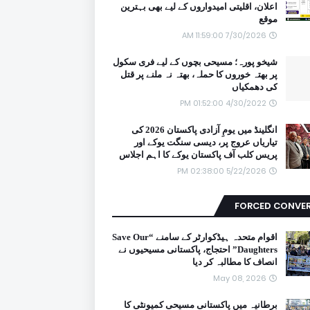
اعلان، اقلیتی امیدواروں کے لیے بھی بہترین
موقع
7/30/2026 11:59:00 AM
شیخو پورہ؛ مسیحی بچوں کے لیے فری سکول
پر بھتہ خوروں کا حملہ، بھتہ نہ ملنے پر قتل
کی دھمکیاں
4/30/2022 01:52:00 PM
انگلینڈ میں یومِ آزادی پاکستان 2026 کی
تیاریاں عروج پر، دیسی سنگت یوکے اور
پریس کلب آف پاکستان یوکے کا اہم اجلاس
5/22/2026 02:38:00 PM
FORCED CONVE
اقوام متحدہ ہیڈکوارٹر کے سامنے “Save Our
Daughters” احتجاج، پاکستانی مسیحیوں نے
انصاف کا مطالبہ کر دیا
May 08, 2026
برطانیہ میں پاکستانی مسیحی کمیونٹی کا