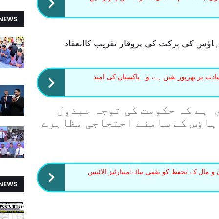
 NEWS
ہاﺅس کی برکت کی پروقار تقریب کاانعقاد
ت پر بھرپور یقین ہے، وہ پاکستان کی امید
 ہے کہ حکومت کی توجہ مبذول
ہاؤس کے سامنے احتجاجی مظاہرے
مال کے تحفظ کو یقینی بنائے؛مینارٹیز الائنس
 NEWS