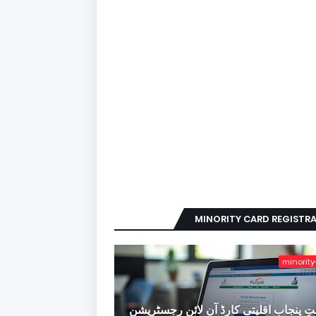
MINORITY CARD REGISTR
minority
ِ پنجاب اقلیتی کارڈ آن لائن رجسٹریشن