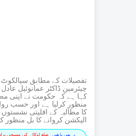
تفصیلات کے مطابق سیالکوٹ 
چیئرمین ڈاکٹر عمانوئیل عادل 
کہا ہے کہ حکومت نے اپنی مطل
منظور کرلیا ہے اور حسب روای
کا مطالبہ کے اقلیتی نشستوں 
الیکشن کروانے کا بل منظور کی
یہ بھی پڑھیں :