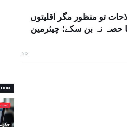
حات تو منظور مگر اقلیتوں
 حصہ نہ بن سکے؛ چیئرمین
0
ATION
-card
حکومت