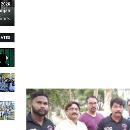
unjab
sihi
DATES