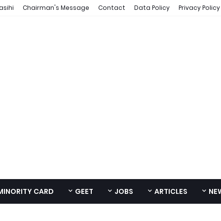
asihi
Chairman's Message
Contact
Data Policy
Privacy Policy
MINORITY CARD
GEET
JOBS
ARTICLES
NE