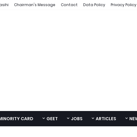
asihi
Chairman's Message
Contact
Data Policy
Privacy Policy
MINORITY CARD
GEET
JOBS
ARTICLES
NE