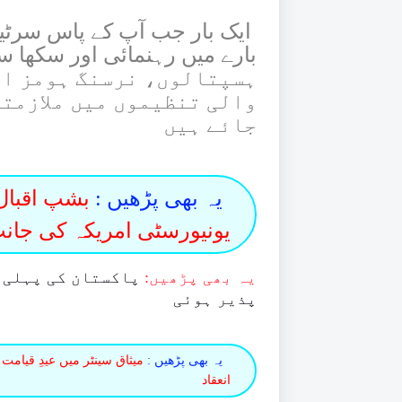
ہسپتالوں، نرسنگ ہومز او
والی تنظیموں میں ملازمتو
جائے ہیں
یہ بھی پڑھیں :
بشپ اقبال 
یونیورسٹی امریکہ کی جا
یہ بھی پڑھیں:
پاکستان کی پہلی 
پذیر ہوئی
یہ بھی پڑھیں :
میثاق سینٹر میں عیدِ قیامت 
انعقاد