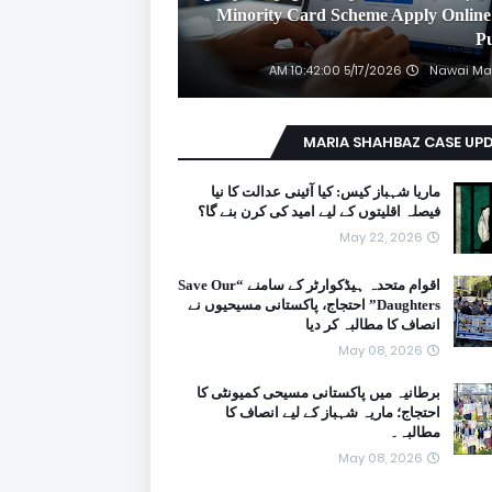
2026 Minority Card Scheme Apply Online
P
5/17/2026 10:42:00 AM
Nawai Ma
MARIA SHAHBAZ CASE UP
ماریا شہباز کیس: کیا آئینی عدالت کا نیا
فیصلہ اقلیتوں کے لیے امید کی کرن بنے گا؟
May 22, 2026
اقوام متحدہ ہیڈکوارٹر کے سامنے “Save Our
Daughters” احتجاج، پاکستانی مسیحیوں نے
انصاف کا مطالبہ کر دیا
May 08, 2026
برطانیہ میں پاکستانی مسیحی کمیونٹی کا
احتجاج؛ ماریہ شہباز کے لیے انصاف کا
مطالبہ۔
May 08, 2026