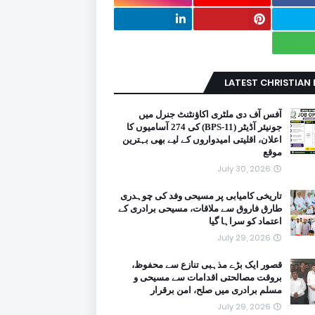
LATEST CHRISTIAN
آفس آف دی ملٹری اکاؤنٹنٹ جنرل میں
جونیئر آڈیٹر (BPS-11) کی 274 آسامیوں کا
اعلان، اقلیتی امیدواروں کے لیے بھی بہترین
موقع
July 30, 2026
تاریخی کامیابی پر مسیحی وفد کی چوہدری
طارق فاروق سے ملاقات، مسیحی برادری کے
اعتماد کو سراہا گیا
July 29, 2026
قصور ایک بڑے مذہبی تنازع سے محفوظ،
بروقت مصالحتی اقدامات سے مسیحی و
مسلم برادری میں صلح، امن برقرار
July 29, 2026