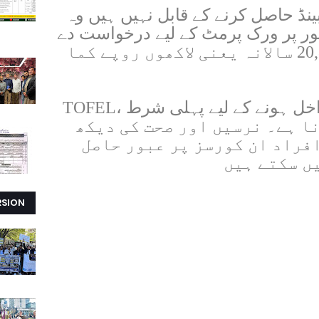
NMC مطلوبہ بینڈ حاصل کرنے کے قابل نہیں ہیں وہ
ور پر ورک پرمٹ کے لیے درخواست دے
سکتی ہیں اور کم از کم £20,800 سالانہ یعنی لاکھوں روپے کما
اور دیگر مذکور ممالک میں داخل ہونے کے لیے پہلی شرط TOFEL،
و مکمل کرنا ہے۔ نرسیں اور صحت کی دیکھ
فراد ان کورسز پر عبور حاصل
ں سکتے ہیں
RSION