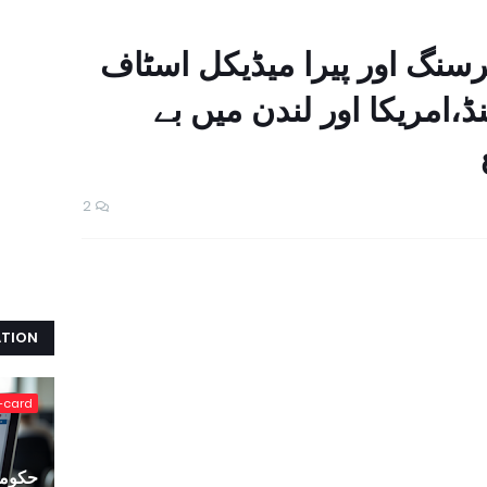
نگ اور پیرا میڈیکل اسٹاف
نڈ،امریکا اور لندن میں بے
2
ATION
-card
حکومت