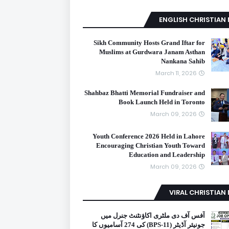
ENGLISH CHRISTIAN
Sikh Community Hosts Grand Iftar for
Muslims at Gurdwara Janam Asthan
Nankana Sahib
March 11, 2026
Shahbaz Bhatti Memorial Fundraiser and
Book Launch Held in Toronto
March 09, 2026
Youth Conference 2026 Held in Lahore
Encouraging Christian Youth Toward
Education and Leadership
March 09, 2026
VIRAL CHRISTIAN
آفس آف دی ملٹری اکاؤنٹنٹ جنرل میں
جونیئر آڈیٹر (BPS-11) کی 274 آسامیوں کا