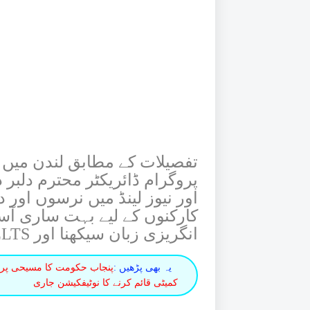
پروگرام ڈائریکٹر محترم دلبر دل
اور نیوز لینڈ میں نرسوں اور 
کارکنوں کے لیے بہت ساری آس
انگریزی زبان سیکھنا اور IELTS یا OET پاس کرنا ہے۔
یہ بھی پڑھیں :
پنجاب حکومت کا مسیحی پرسنل
کمیٹی قائم کرنے کا نوٹیفکیشن جاری