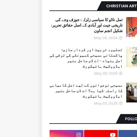
CHRISTIAN ART
تمل ناڈو کا سیاسی زلزلہ: جوزف وجے کی
تاریخی جیت اور آبادی کے اصل حقائق تحریر:
شکیل انجم ساون
May 06, 2026
تعلیم، تربیت اور کردار سازی:
پاکستانی مسیحی کمیونٹی کی ترقی کی
اصل بنیاد - اے ڈی ساحل منیر
ایڈووکیٹ ہائیکورٹ
May 05, 2026
مسیحی نوجوانوں کے لیے اصل کامیابی
کا راستہ کیا ہے؟ اے ڈی ساحل منیر
ایڈووکیٹ ہائیکورٹ
May 03, 2026
FOLL