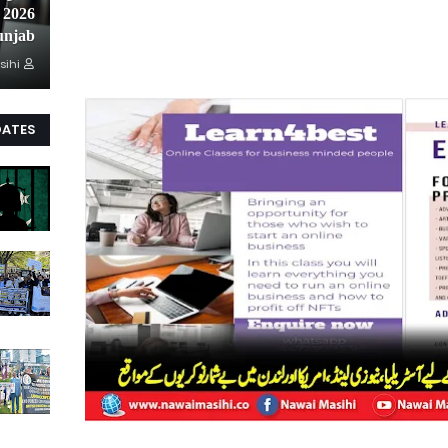
unjab
sihi
DATES