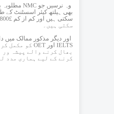
وہ نرسیں جو 
بھی ہیلتھ کیئر اسسٹنٹ کے ط
سکتی ہیں۔
IELTS اور OET ک
بھال کرنے والے پیشہ ور ا
کرنے کے لیے ہماری مدد لی