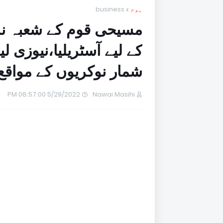
ہوم
business
مسیحی قوم کے شعبہ نرس
کے لیے آسٹریلیا،نیوزی لی
شمار نوکریوں کے مواقع
5/29/2022 08:57:00 PM
Nawai Masihi