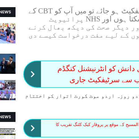
ایک بار جب آپ کے پاس سرٹیفکیٹ ہو جائے تو میں آپ کو CBT کے
 NEWS
بارے میں رہنمائی اور سکھا سکتا ہوں اور NHS پرائیویٹ
ر دیگر صحت کی دیکھ بھال کرنے
ں کے لیے مفت درخواست کیسے دی
دانش کو انٹرنیشنل کنگڈم
نب سے سرٹیفکیٹ جاری
دو روزہ اردو موٹ کورٹ اتوار کو اختتام
 NEWS
المسیح کے موقع پر پروقار کیک کٹنگ تقریب کا