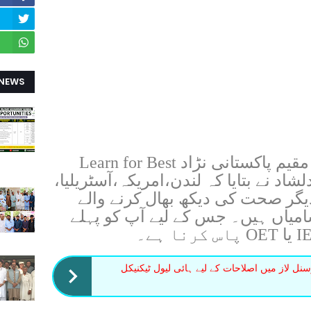
 NEWS
تفصیلات کے مطابق لندن میں مقیم پاکستانی نڑاد Learn for Best
شاد نے بتایا کہ لندن،امریکہ،آسٹریلیا،
دیگر صحت کی دیکھ بھال کرنے والے
امیاں ہیں۔ جس کے لیے آپ کو
پہلے
 لاز میں اصلاحات کے لیے ہائی لیول ٹیکنیکل