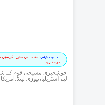
یہ بھی پڑھیں :
خوشخبری
خوشخبری مسیحی قوم کے شعبہ
لیے آسٹریلیا،نیوزی لینڈ،امریک