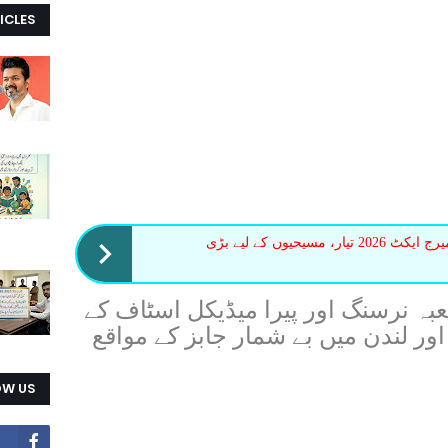
ICLES
پنجاب میں مجوزہ کرسچن میرج ایکٹ 2026 تیار، مسیحیوں کے لیے بڑی
 نرسنگ اور پیرا میڈیکل اسٹاف کے
ا اور لندن میں بے شمار جابز کے مواقع
OW US