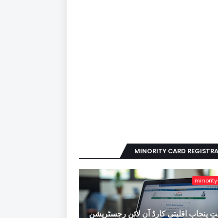
MINORITY CARD REGISTR
minority
ِ پنجاب اقلیتی کارڈ آن لائن رجسٹریشن