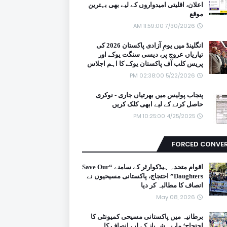
اعلان، اقلیتی امیدواروں کے لیے بھی بہترین
موقع
7/30/2026 11:59:00 AM
انگلینڈ میں یومِ آزادی پاکستان 2026 کی
تیاریاں عروج پر، دیسی سنگت یوکے اور
پریس کلب آف پاکستان یوکے کا اہم اجلاس
5/22/2026 02:38:00 PM
پنجاب پولیس میں بھرتیاں جاری - نوکری
حاصل کرنے کے لیے ابھی کلک کریں
4/25/2025 10:25:00 PM
FORCED CONVE
اقوام متحدہ ہیڈکوارٹر کے سامنے “Save Our
Daughters” احتجاج، پاکستانی مسیحیوں نے
انصاف کا مطالبہ کر دیا
May 08, 2026
برطانیہ میں پاکستانی مسیحی کمیونٹی کا
احتجاج؛ ماریہ شہباز کے لیے انصاف کا