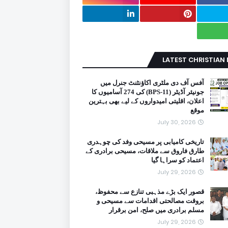
LATEST CHRISTIAN
آفس آف دی ملٹری اکاؤنٹنٹ جنرل میں
جونیئر آڈیٹر (BPS-11) کی 274 آسامیوں کا
اعلان، اقلیتی امیدواروں کے لیے بھی بہترین
موقع
July 30, 2026
تاریخی کامیابی پر مسیحی وفد کی چوہدری
طارق فاروق سے ملاقات، مسیحی برادری کے
اعتماد کو سراہا گیا
July 29, 2026
قصور ایک بڑے مذہبی تنازع سے محفوظ،
بروقت مصالحتی اقدامات سے مسیحی و
مسلم برادری میں صلح، امن برقرار
July 29, 2026