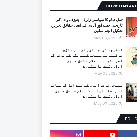
CHRISTIAN ART
تمل ناڈو کا سیاسی زلزلہ: جوزف وجے کی
تاریخی جیت اور آبادی کے اصل حقائق تحریر:
شکیل انجم ساون
May 06, 2026
تعلیم، تربیت اور کردار سازی:
پاکستانی مسیحی کمیونٹی کی ترقی کی
اصل بنیاد - اے ڈی ساحل منیر
ایڈووکیٹ ہائیکورٹ
May 05, 2026
مسیحی نوجوانوں کے لیے اصل کامیابی
کا راستہ کیا ہے؟ اے ڈی ساحل منیر
ایڈووکیٹ ہائیکورٹ
May 03, 2026
FOLL