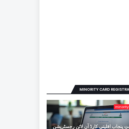
MINORITY CARD REGISTR
minority
ِ پنجاب اقلیتی کارڈ آن لائن رجسٹریشن