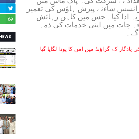
عداد نے شرکت کی۔ پاک ماس میں
انسس شاءنے پیرش ہاﺅس کی تعمیر
ریہ ادا کیا۔ جس میں کاہن رہائش
لاقہ جات میں اپنی خدمات کی ذمہ
گے۔
 NEWS
دگار کے گراؤنڈ میں امن کا پودا لگایا گیا