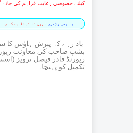
کیلئے خصوصی رعایت فراہم کی جائے 
یہ بھی پڑھیں :
پوپ کا کہنا ہے کہ وہ ا
بشپ صاحب کی معاونت ریورنڈ
ریورنڈ فادر فیصل پرویز (ا
تکمیل کو پہنچا۔