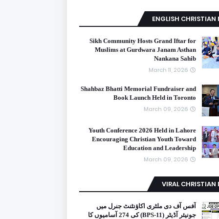
ENGLISH CHRISTIAN
Sikh Community Hosts Grand Iftar for
Muslims at Gurdwara Janam Asthan
Nankana Sahib
March 11, 2026
Shahbaz Bhatti Memorial Fundraiser and
Book Launch Held in Toronto
March 09, 2026
Youth Conference 2026 Held in Lahore
Encouraging Christian Youth Toward
Education and Leadership
March 09, 2026
VIRAL CHRISTIAN
آفس آف دی ملٹری اکاؤنٹنٹ جنرل میں
جونیئر آڈیٹر (BPS-11) کی 274 آسامیوں کا