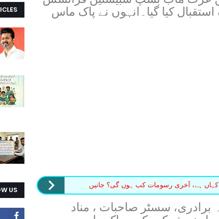
ICLES
استقبال کیا گیا۔انہوں نے پاک ماس
کہاں ہے، آخری رسومات کب ہوں گی؟ جانیں
OW US
برادری، سسٹر صاحبات ، مناد