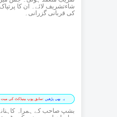
شاءتشریف لائے۔ ان کا پرتپاک 
کی قربانی گزرانی۔
یہ بھی پڑھیں :
سابق پوپ بینیڈکٹ کی میت 
بشپ صاحب کے ہمراہ کاہنانہ 