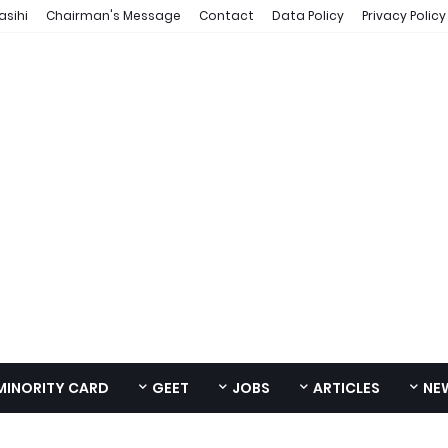
asihi
Chairman's Message
Contact
Data Policy
Privacy Policy
MINORITY CARD
GEET
JOBS
ARTICLES
NE