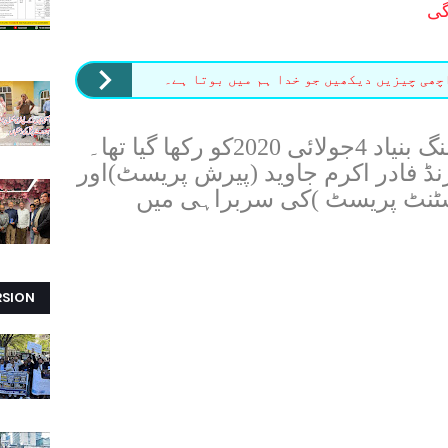
گی
چھی چیزیں دیکھیں جو خدا ہم میں بوتا ہے۔
یاد رہے کہ پیرش ہاﺅس کا سنگ بنیاد 4جولائی 2020کو رکھا گیا تھا۔
 فادر اکرم جاوید (پیرش پریسٹ)اور
سسٹنٹ پریسٹ )کی سربراہی میں
RSION