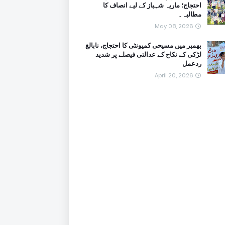
احتجاج؛ ماریہ شہباز کے لیے انصاف کا
مطالبہ۔
May 08, 2026
بھمبر میں مسیحی کمیونٹی کا احتجاج، نابالغ
لڑکی کے نکاح کے عدالتی فیصلے پر شدید
ردعمل
April 20, 2026