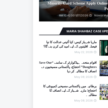
2026 Minority Card Scheme Apply Online
P
5/17/2026 10:42:00 AM
Nawai Ma
MARIA SHAHBAZ CASE UP
ماریا شہباز کیس: کیا آئینی عدالت کا نیا
فیصلہ اقلیتوں کے لیے امید کی کرن بنے گا؟
May 22, 2026
اقوام متحدہ ہیڈکوارٹر کے سامنے “Save Our
Daughters” احتجاج، پاکستانی مسیحیوں نے
انصاف کا مطالبہ کر دیا
May 08, 2026
برطانیہ میں پاکستانی مسیحی کمیونٹی کا
احتجاج؛ ماریہ شہباز کے لیے انصاف کا
مطالبہ۔
May 08, 2026