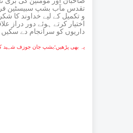
صاحبان اور مومنین کی بڑی ت
تقدس مآب بشپ سبیسٹین فر
و تکمیل کے لیے خداوند کا شک
اختیار کرتے ہوئے دور دراز ع
داریوں کو سرانجام دے سکیں 
یہ بھی پڑھیں؛
بشپ جان جوزف شہید کی یا