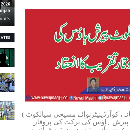
unjab
sihi
DATES
، کوآرڈینیٹرنوائے مسیحی سیالکوٹ )
 کے پیرش ہاﺅس کی برکت کی پروقار
ں عزت مآب بشپ سبیسٹین فرانسس