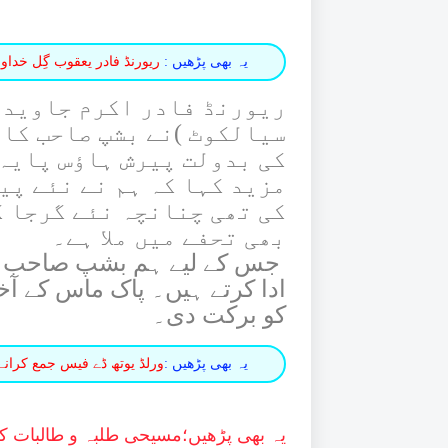
یہ بھی پڑھیں :
ریورنڈ فادر یعقوب گِل خداو
ریورنڈ فادر اکرم جاوید 
سیالکوٹ )نے بشپ صاحب کا 
کی بدولت پیرش ہاﺅس پایہ
مزید کہا کہ ہم نے نئے پی
کی تھی چنانچہ نئے گرجا گ
بھی تحفے میں ملا ہے۔
جس کے لیے ہم بشپ صاحب کا 
ادا کرتے ہیں۔ پاک ماس کے 
کو برکت دی۔
یہ بھی پڑھیں :
ورلڈ یوتھ ڈے فیس جمع کرانے
یہ بھی پڑھیں؛
مسیحی طلبہ و طالبات کو