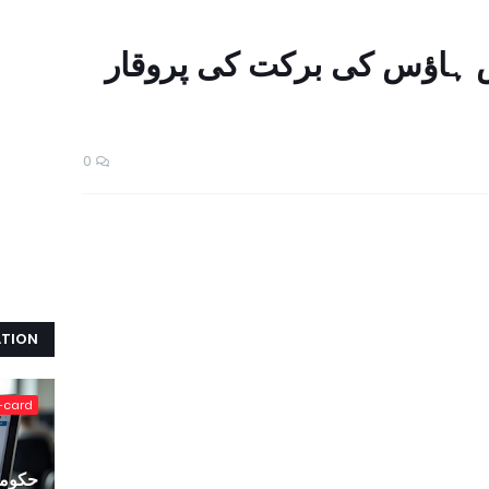
ش ہاﺅس کی برکت کی پروقار
0
ATION
-card
حکومت