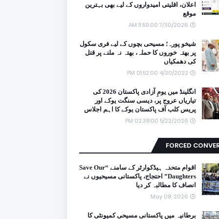
اعلان، اقلیتی امیدواروں کے لیے بھی بہترین
موقع
7/30/2026 11:59:00 AM
شیخو پورہ؛ مسیحی بچوں کے لیے فری سکول
پر بھتہ خوروں کا حملہ، بھتہ نہ ملنے پر قتل
کی دھمکیاں
4/30/2022 01:52:00 PM
انگلینڈ میں یومِ آزادی پاکستان 2026 کی
تیاریاں عروج پر، دیسی سنگت یوکے اور
پریس کلب آف پاکستان یوکے کا اہم اجلاس
5/22/2026 02:38:00 PM
FORCED CONVE
اقوام متحدہ ہیڈکوارٹر کے سامنے “Save Our
Daughters” احتجاج، پاکستانی مسیحیوں نے
انصاف کا مطالبہ کر دیا
May 08, 2026
برطانیہ میں پاکستانی مسیحی کمیونٹی کا