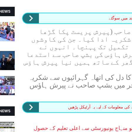
 NEWS
ند میں سوگئے
صاحب (پیرش پریسٹ پکا گڑھا
شکریہ ادا کیا۔ جن کی کاوشوں
 تکمیل تک پہنچا۔ انہوں نے
رش ہاﺅس کی بشپ صاحب سے استدعا
ھر کے ساتھ ہمیں نیا پیرش ہاﺅس
دل کی اتھاہ گہرائیوں سے شکریہ
آخر میں بشپ صاحب نے پیرش ہاﺅس
 کی معلومات کے لیے یہ آرٹیکل پڑھیں
 NEWS
 منہاج یونیورسٹی سے اعلی تعلیم کے حصول