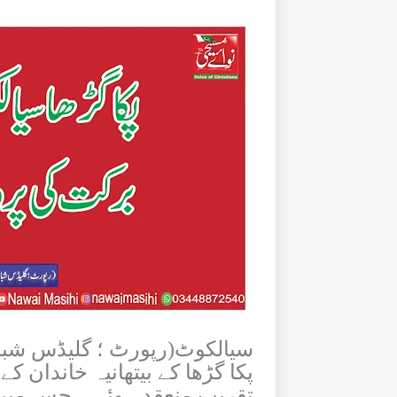
سیالکوٹ(رپورٹ ؛ گلیڈس شبانہ
پکا گڑھا کے بیتھانیہ خاندان
تقریب منعقد ہوئی۔ جس می