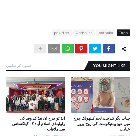
pakistan
Catholics
catholic
Tags
YOU MIGHT LIKE
سبھی کو دیکھیں
چناب نگر کے بیت لحم کیتھولک چرچ
ایڈ ٹو چرچ ان نیڈ کے وفد کی
میں عیدِ پینتیکوست کی روح پرور
راولپنڈی اسلام آباد کے کیٹکسٹس
عبادت
سے ملاقات