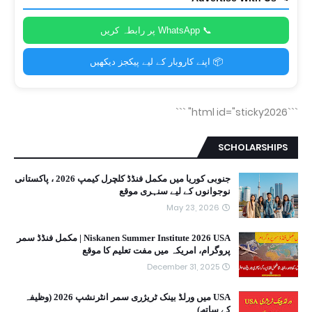
📞 WhatsApp پر رابطہ کریں
📦 اپنے کاروبار کے لیے پیکجز دیکھیں
```
```html id="sticky2026"
SCHOLARSHIPS
جنوبی کوریا میں مکمل فنڈڈ کلچرل کیمپ 2026 ، پاکستانی
نوجوانوں کے لیے سنہری موقع
May 23, 2026
Niskanen Summer Institute 2026 USA | مکمل فنڈڈ سمر
پروگرام، امریکہ میں مفت تعلیم کا موقع
December 31, 2025
USA میں ورلڈ بینک ٹریژری سمر انٹرنشپ 2026 (وظیفہ
کے ساتھ)