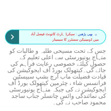
یہ بھی پڑھیں :
سیکرڈ ہارٹ کانونٹ فیصل آباد
میں ڈومینیکن سسٹرز کا سیمینار
جس کے تحت مسیحی طلبہ و طالبات کو
منہاج یونیورسٹی سے اعلی تعلیم کے
حصول کیلئے خصوصی رعایت فراہم کی
جائے گی۔کیتھولک بورڈ آف ایجوکیشن کی
قیادت فضیلت ماب آرچ بشپ سبیسٹین
فرانسس شاء ، چئرمین کیتھولک بورڈ آف
ایجوکیشن نے کی جبکہ منہاج یونیورسٹی
کی نمائندگی وائس چانسلر جناب ساجد
محمود صاحب نے کی۔