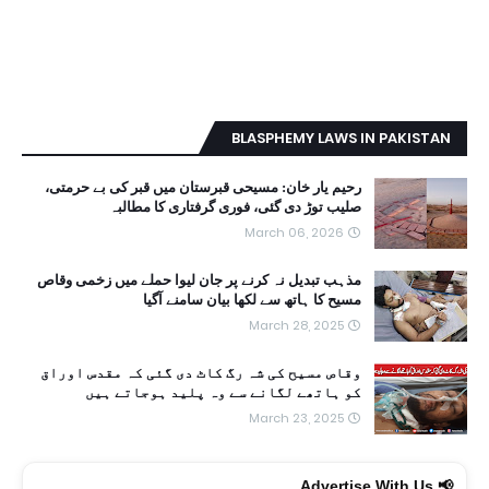
BLASPHEMY LAWS IN PAKISTAN
رحیم یار خان: مسیحی قبرستان میں قبر کی بے حرمتی،
صلیب توڑ دی گئی، فوری گرفتاری کا مطالبہ
March 06, 2026
مذہب تبدیل نہ کرنے پر جان لیوا حملے میں زخمی وقاص
مسیح کا ہاتھ سے لکھا بیان سامنے آگیا
March 28, 2025
وقاص مسیح کی شہ رگ کاٹ دی گئی کہ مقدس اوراق
کو ہاتھے لگانے سے وہ پلید ہوجاتے ہیں
March 23, 2025
📢 Advertise With Us