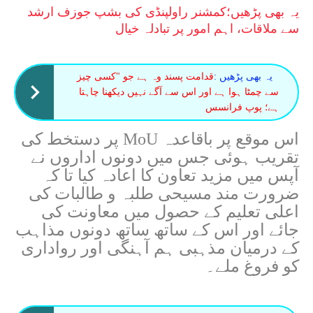
یہ بھی پڑھیں؛
کمشنر راولپنڈی کی بشپ جوزف ارشد
سے ملاقات، اہم امور پر تبادلہ خیال
یہ بھی پڑھیں :
قدامت پسند وہ ہے جو "کسی چیز
سے چمٹا ہوا ہے اور اس سے آگے نہیں دیکھنا چاہتا
ہے؛ پوپ فرانسس
اس موقع پر باقاعدہ MoU پر دستخط کی
تقریب ہوئی جس میں دونوں اداروں نے
آپس میں مزید تعاون کا اعادہ کیا تا کہ
ضرورت مند مسیحی طلبہ و طالبات کی
اعلی تعلیم کے حصول میں معاونت کی
جائے اور اس کے ساتھ ساتھ دونوں مذاہب
کے درمیان مذہبی ہم آہنگی اور رواداری
کو فروغ ملے۔