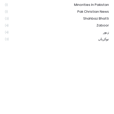
Minorities In Pakistan
(1)
Pak Christian News
(1)
Shahbaz Bhatti
(3)
Zaboor
(4)
زبور
(4)
نوکریاں
(3)