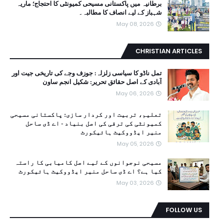
برطانیہ میں پاکستانی مسیحی کمیونٹی کا احتجاج؛ ماریہ
شہباز کے لیے انصاف کا مطالبہ۔
May 08, 2026
CHRISTIAN ARTICLES
تمل ناڈو کا سیاسی زلزلہ: جوزف وجے کی تاریخی جیت اور
آبادی کے اصل حقائق تحریر: شکیل انجم ساون
May 06, 2026
تعلیم، تربیت اور کردار سازی: پاکستانی مسیحی
کمیونٹی کی ترقی کی اصل بنیاد - اے ڈی ساحل
منیر ایڈووکیٹ ہائیکورٹ
May 05, 2026
مسیحی نوجوانوں کے لیے اصل کامیابی کا راستہ
کیا ہے؟ اے ڈی ساحل منیر ایڈووکیٹ ہائیکورٹ
May 03, 2026
FOLLOW US