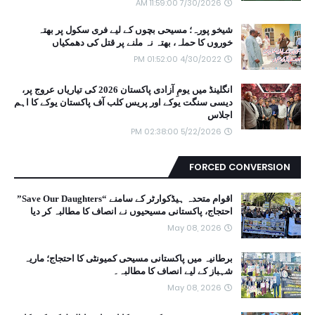
7/30/2026 11:59:00 AM
شیخو پورہ؛ مسیحی بچوں کے لیے فری سکول پر بھتہ
خوروں کا حملہ، بھتہ نہ ملنے پر قتل کی دھمکیاں
4/30/2022 01:52:00 PM
انگلینڈ میں یومِ آزادی پاکستان 2026 کی تیاریاں عروج پر،
دیسی سنگت یوکے اور پریس کلب آف پاکستان یوکے کا اہم
اجلاس
5/22/2026 02:38:00 PM
FORCED CONVERSION
اقوام متحدہ ہیڈکوارٹر کے سامنے “Save Our Daughters”
احتجاج، پاکستانی مسیحیوں نے انصاف کا مطالبہ کر دیا
May 08, 2026
برطانیہ میں پاکستانی مسیحی کمیونٹی کا احتجاج؛ ماریہ
شہباز کے لیے انصاف کا مطالبہ۔
May 08, 2026