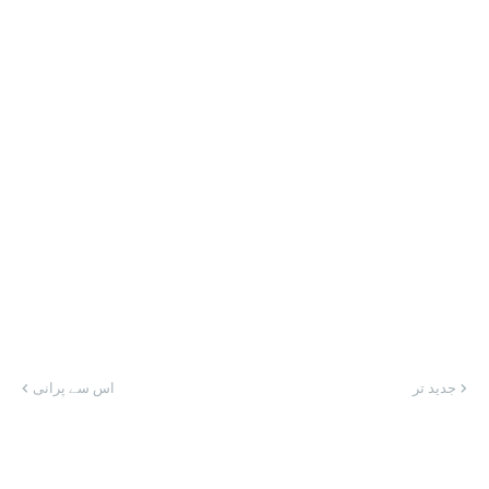
جدید تر
اس سے پرانی