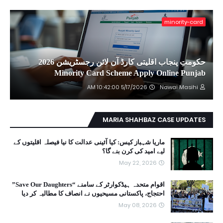
minority-card
حکومتِ پنجاب اقلیتی کارڈ آن لائن رجسٹریشن 2026
Minority Card Scheme Apply Online Punjab
5/17/2026 10:42:00 AM
Nawai Masihi
MARIA SHAHBAZ CASE UPDATES
ماریا شہباز کیس: کیا آئینی عدالت کا نیا فیصلہ اقلیتوں کے
لیے امید کی کرن بنے گا؟
May 22, 2026
اقوام متحدہ ہیڈکوارٹر کے سامنے “Save Our Daughters”
احتجاج، پاکستانی مسیحیوں نے انصاف کا مطالبہ کر دیا
May 08, 2026