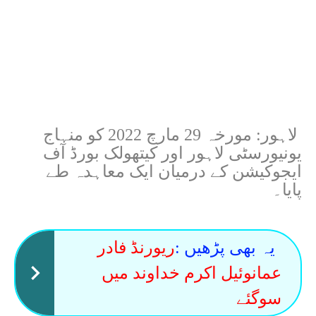
لاہور: مورخہ 29 مارچ 2022 کو منہاج
یونیورسٹی لاہور اور کیتھولک بورڈ آف
ایجوکیشن کے درمیان ایک معاہدہ طے
پایا۔
یہ بھی پڑھیں :
ریورنڈ فادر
عمانوئیل اکرم خداوند میں
سوگئے