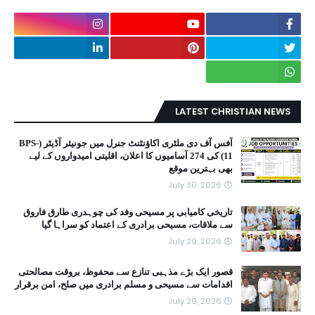
LATEST CHRISTIAN NEWS
آفس آف دی ملٹری اکاؤنٹنٹ جنرل میں جونیئر آڈیٹر (BPS-
11) کی 274 آسامیوں کا اعلان، اقلیتی امیدواروں کے لیے
بھی بہترین موقع
July 30, 2026
تاریخی کامیابی پر مسیحی وفد کی چوہدری طارق فاروق
سے ملاقات، مسیحی برادری کے اعتماد کو سراہا گیا
July 29, 2026
قصور ایک بڑے مذہبی تنازع سے محفوظ، بروقت مصالحتی
اقدامات سے مسیحی و مسلم برادری میں صلح، امن برقرار
July 29, 2026