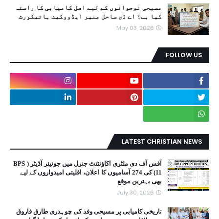
مسیحی نوجوانوں کے لیے اصل کامیابی کا راستہ
کیا ہے؟ اے ڈی ساحل منیر ایڈووکیٹ ہائیکورٹ
May 03, 2026
FOLLOW US
LATEST CHRISTIAN NEWS
آفس آف دی ملٹری اکاؤنٹنٹ جنرل میں جونیئر آڈیٹر (BPS-
11) کی 274 آسامیوں کا اعلان، اقلیتی امیدواروں کے لیے
بھی بہترین موقع
July 30, 2026
تاریخی کامیابی پر مسیحی وفد کی چوہدری طارق فاروق