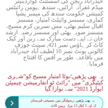
حیدرآباد ریجن کی اسسٹنٹ کوآرڈینیٹر
میڈم غفرانہ آرائیں، سندھ ہیومن رائیٹس
کمیشن حکومت سندھ کی میمبر پشپا
کماری، مسسز وائیلٹ امتیاز، مسسز
اقبال سلیم بھٹی، مس نسرین کرم مسیح،
مسسز صوبہ بھٹی اور مسسز رضیہ ارشد
خان نے اپنے دست مبارک سے ربن اور کیک
کاٹ کر ہاؤس نمبر 421, سینٹ جوزف
کالونی یونٹ نمبر 10 لطیف آباد حیدرآباد
میں باقاعدہ طور پر آفس کا افتتاح
فرمایا۔
یہ بھی پڑھیں؛
بوٹا امتیاز مسیح کو"شہری
کیٹیگری" میں "رائٹ ٹو انفارمیشن چیمپئن
ایوارڈ 2021" سے نوازا گیا
یہ بھی پڑھیں :
رسولنگر میں مسیحی قبرستان
کے لیے 5 کنال 13 مرلہ زمین الاٹ