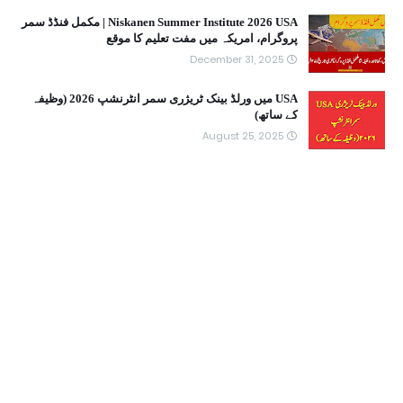
Niskanen Summer Institute 2026 USA | مکمل فنڈڈ سمر
پروگرام، امریکہ میں مفت تعلیم کا موقع
December 31, 2025
USA میں ورلڈ بینک ٹریژری سمر انٹرنشپ 2026 (وظیفہ
کے ساتھ)
August 25, 2025