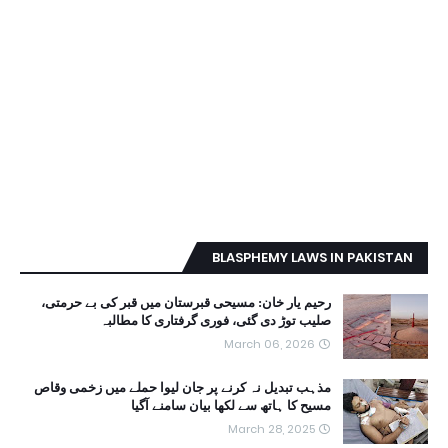
BLASPHEMY LAWS IN PAKISTAN
رحیم یار خان: مسیحی قبرستان میں قبر کی بے حرمتی،
صلیب توڑ دی گئی، فوری گرفتاری کا مطالبہ
March 06, 2026
مذہب تبدیل نہ کرنے پر جان لیوا حملے میں زخمی وقاص
مسیح کا ہاتھ سے لکھا بیان سامنے آگیا
March 28, 2025