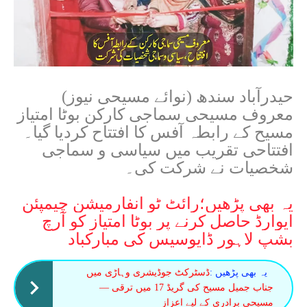
حیدرآباد سندھ (نوائے مسیحی نیوز)
معروف مسیحی سماجی کارکن بوٹا امتیاز
مسیح کے رابطہ آفس کا افتتاح کردیا گیا۔
افتتاحی تقریب میں سیاسی و سماجی
شخصیات نے شرکت کی۔
یہ بھی پڑھیں؛
رائٹ ٹو انفارمیشن چیمپئن
ایوارڈ حاصل کرنے پر بوٹا امتیاز کو آرچ
بشپ لاہور ڈایوسیس کی مبارکباد
یہ بھی پڑھیں :
ڈسٹرکٹ جوڈیشری وہاڑی میں
جناب جمیل مسیح کی گریڈ 17 میں ترقی —
مسیحی برادری کے لیے اعزاز