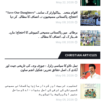
May 22, 2026
اقوام متحدہ ہیڈکوارٹر کے سامنے “Save Our Daughters”
احتجاج، پاکستانی مسیحیوں نے انصاف کا مطالبہ کر دیا
May 08, 2026
برطانیہ میں پاکستانی مسیحی کمیونٹی کا احتجاج؛ ماریہ
شہباز کے لیے انصاف کا مطالبہ۔
May 08, 2026
CHRISTIAN ARTICLES
تمل ناڈو کا سیاسی زلزلہ: جوزف وجے کی تاریخی جیت اور
آبادی کے اصل حقائق تحریر: شکیل انجم ساون
May 06, 2026
تعلیم، تربیت اور کردار سازی: پاکستانی مسیحی
کمیونٹی کی ترقی کی اصل بنیاد - اے ڈی ساحل
منیر ایڈووکیٹ ہائیکورٹ
May 05, 2026