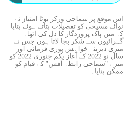
اس موقع پر سماجی ورکر بوٹا امتیاز نے
نوائے مسیحی
کو تفصیلات بتاتے ہوئے بتایا
کہ میں پاک پروردگار کا دل کی اتھاہ
گہرائیوں سے شکر بجا لاتا ہوں جس نے
میری دیرینہ خواہش پوری فرمائی اور
سال نو 2022 کے آغاز یکم جنوری 2022 کو
میرے "سماجی رابطہ آفس" کے قیام کو
ممکن بنایا۔