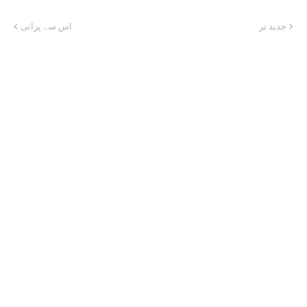
جدید تر
اس سے پرانی