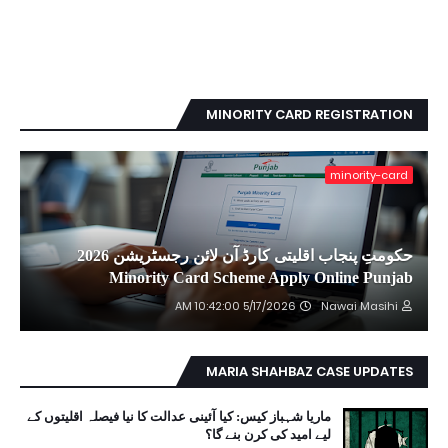
MINORITY CARD REGISTRATION
minority-card
حکومتِ پنجاب اقلیتی کارڈ آن لائن رجسٹریشن 2026
Minority Card Scheme Apply Online Punjab
5/17/2026 10:42:00 AM
Nawai Masihi
MARIA SHAHBAZ CASE UPDATES
ماریا شہباز کیس: کیا آئینی عدالت کا نیا فیصلہ اقلیتوں کے
لیے امید کی کرن بنے گا؟