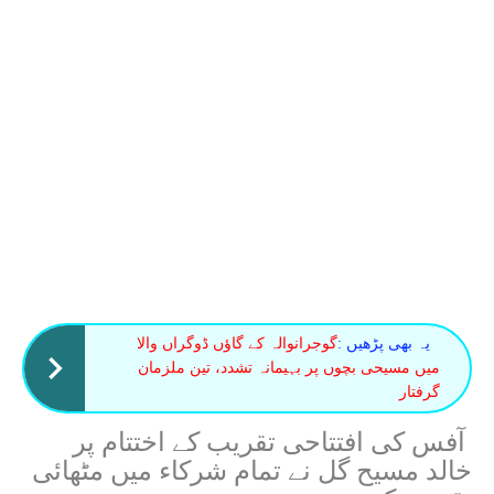
یہ بھی پڑھیں :
گوجرانوالہ کے گاؤں ڈوگراں والا
میں مسیحی بچوں پر بہیمانہ تشدد، تین ملزمان
گرفتار
آفس کی افتتاحی تقریب کے اختتام پر
خالد مسیح گل نے تمام شرکاء میں مٹھائی