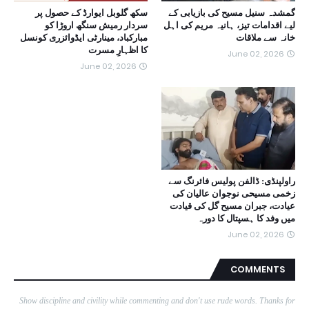
گمشدہ سنیل مسیح کی بازیابی کے
سکھ گلوبل ایوارڈ کے حصول پر
لیے اقدامات تیز، ہانیہ مریم کی اہل
سردار رمیش سنگھ اروڑا کو
خانہ سے ملاقات
مبارکباد، مینارٹی ایڈوائزری کونسل
کا اظہارِ مسرت
June 02, 2026
June 02, 2026
راولپنڈی: ڈالفن پولیس فائرنگ سے
زخمی مسیحی نوجوان عالیان کی
عیادت، جبران مسیح گل کی قیادت
میں وفد کا ہسپتال کا دورہ
June 02, 2026
COMMENTS
Show discipline and civility while commenting and don't use rude words. Thanks for