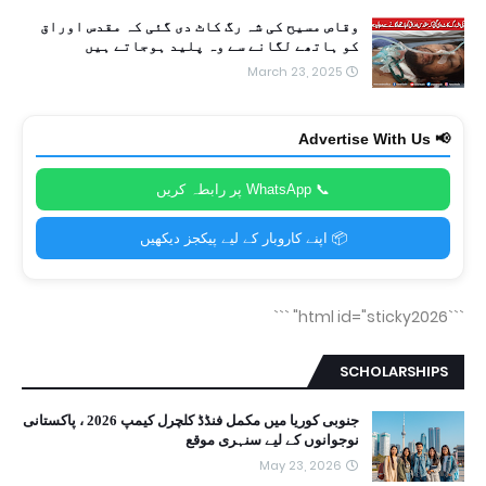
وقاص مسیح کی شہ رگ کاٹ دی گئی کہ مقدس اوراق
کو ہاتھے لگانے سے وہ پلید ہوجاتے ہیں
March 23, 2025
📢 Advertise With Us
📞 WhatsApp پر رابطہ کریں
📦 اپنے کاروبار کے لیے پیکجز دیکھیں
```
```html id="sticky2026"
SCHOLARSHIPS
جنوبی کوریا میں مکمل فنڈڈ کلچرل کیمپ 2026 ، پاکستانی
نوجوانوں کے لیے سنہری موقع
May 23, 2026