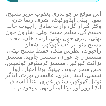
اس موقع پر چوہدری یعقوب عزیز مسیح،
صوبہ بھٹی ایڈووکیٹ، اشرف رضا خان،
وکٹر گلزار گل، وارث صادق راجپوت،خالد
مسیح گل، سلیم مسیح بھٹی، شارون جون
بھٹی، ہیری جون بھٹی، ارشد خان، مجید
مسیح مٹو، نزاکت کھوکھر، اشفاق
راجپوت، پطرس ملک، حفیظ مسیح بھٹی،
مسسز راجا غوری، مسسز جاوید، مسسز
نزاکت کھوکھر، مسسز کرسٹوفر کولمبس،
مس سحر جاوید، جینیکا بوٹا امتیاز، ایوا
نینسی، ایلینا ہیلری، عالیشان بورٹ، ایڈگر
نوئیل کھوکھر، شناور غوری، عنایا اشفاق,
ایڈنا روز اور بوٹا امتیاز بھی موجود تھے۔