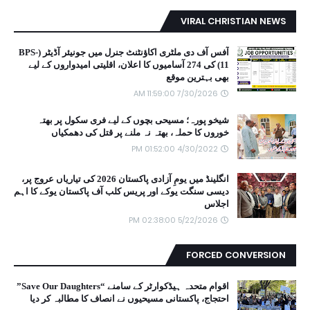
VIRAL CHRISTIAN NEWS
آفس آف دی ملٹری اکاؤنٹنٹ جنرل میں جونیئر آڈیٹر (BPS-
11) کی 274 آسامیوں کا اعلان، اقلیتی امیدواروں کے لیے
بھی بہترین موقع
7/30/2026 11:59:00 AM
شیخو پورہ؛ مسیحی بچوں کے لیے فری سکول پر بھتہ
خوروں کا حملہ، بھتہ نہ ملنے پر قتل کی دھمکیاں
4/30/2022 01:52:00 PM
انگلینڈ میں یومِ آزادی پاکستان 2026 کی تیاریاں عروج پر،
دیسی سنگت یوکے اور پریس کلب آف پاکستان یوکے کا اہم
اجلاس
5/22/2026 02:38:00 PM
FORCED CONVERSION
اقوام متحدہ ہیڈکوارٹر کے سامنے “Save Our Daughters”
احتجاج، پاکستانی مسیحیوں نے انصاف کا مطالبہ کر دیا