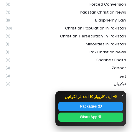
Forced Conversion
(6)
Pakistan Christian News
(3)
Blasphemy-Law
(11)
Christian Population In Pakistan
(50)
Christian-Persecution-In-Pakistan
(3)
Minorities In Pakistan
(1)
Pak Christian News
(1)
Shahbaz Bhatti
(3)
Zaboor
(4)
زبور
(4)
نوکریاں
(3)
×
📢 اپنے کاروبار کا اشتہار لگوائیں
📦 Packages
💬 WhatsApp