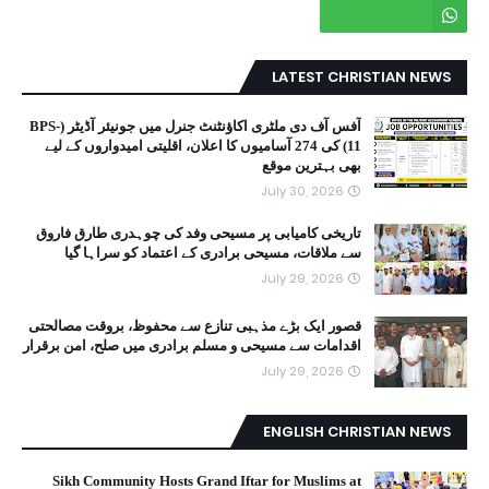
LATEST CHRISTIAN NEWS
آفس آف دی ملٹری اکاؤنٹنٹ جنرل میں جونیئر آڈیٹر (BPS-
11) کی 274 آسامیوں کا اعلان، اقلیتی امیدواروں کے لیے
بھی بہترین موقع
July 30, 2026
تاریخی کامیابی پر مسیحی وفد کی چوہدری طارق فاروق
سے ملاقات، مسیحی برادری کے اعتماد کو سراہا گیا
July 29, 2026
قصور ایک بڑے مذہبی تنازع سے محفوظ، بروقت مصالحتی
اقدامات سے مسیحی و مسلم برادری میں صلح، امن برقرار
July 29, 2026
ENGLISH CHRISTIAN NEWS
Sikh Community Hosts Grand Iftar for Muslims at