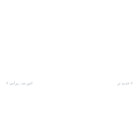
جدید تر
اس سے پرانی