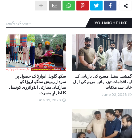
YOU MIGHT LIKE
سبھی کو دیکھیں
گمشدہ سنیل مسیح کی بازیابی کے
سکھ گلوبل ایوارڈ کے حصول پر
لیے اقدامات تیز، ہانیہ مریم کی اہل
سردار رمیش سنگھ اروڑا کو
خانہ سے ملاقات
مبارکباد، مینارٹی ایڈوائزری کونسل
کا اظہارِ مسرت
June 02, 2026
June 02, 2026