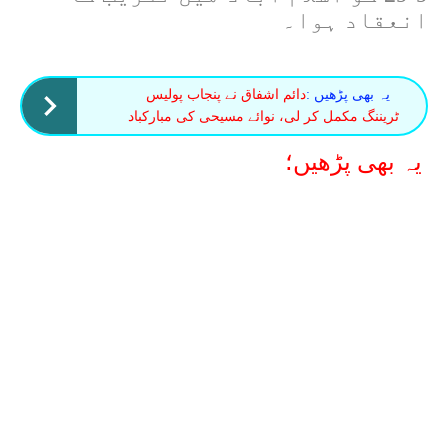
انعقاد ہوا۔
یہ بھی پڑھیں :
دائم اشفاق نے پنجاب پولیس
ٹریننگ مکمل کر لی، نوائے مسیحی کی مبارکباد
یہ بھی پڑھیں؛