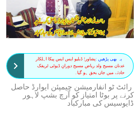
یہ بھی پڑھیں :
پشاور؛ ڈبلیو ایس ایس پیکا اہلکار
عدنان مسیح ولد ریاض مسیح دورانِ ڈیوٹی ٹریفک
حادثے میں جاں بحق ہو گیا۔
رائٹ ٹو انفارمیشن چیمپئن ایوارڈ حاصل
کرنے پر بوٹا امتیاز کو آرچ بشپ لاہور
ڈایوسیس کی مبارکباد