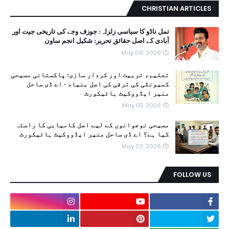
CHRISTIAN ARTICLES
تمل ناڈو کا سیاسی زلزلہ: جوزف وجے کی تاریخی جیت اور
آبادی کے اصل حقائق تحریر: شکیل انجم ساون
May 06, 2026
تعلیم، تربیت اور کردار سازی: پاکستانی مسیحی
کمیونٹی کی ترقی کی اصل بنیاد - اے ڈی ساحل
منیر ایڈووکیٹ ہائیکورٹ
May 05, 2026
مسیحی نوجوانوں کے لیے اصل کامیابی کا راستہ
کیا ہے؟ اے ڈی ساحل منیر ایڈووکیٹ ہائیکورٹ
May 03, 2026
FOLLOW US