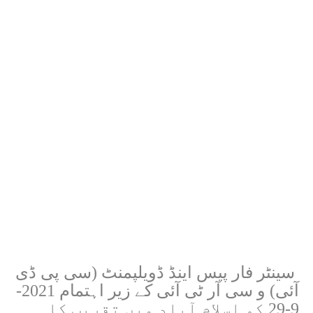
سینٹر فار پیس اینڈ ڈویلپمنٹ (سی پی ڈی
آئی) و سی آر ٹی آئی کے زیر اہتمام 2021-
9-29 کو اسلام آباد میں تقریب کا