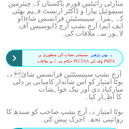
منارٹی رائیٹس فورم پاکستان کے چیئرمین
سیموئیل پیارا و ڈاکٹر ارنسٹ فہیم بھٹی
کے ہمراہ سیبیسٹیئن فرانسس شاء(او
ایف ایم) آرچ بشپ آرچ ڈایوسیس آف
لاہور سے ملاقات کی۔
یہ بھی پڑھیں :
مسیحی نصاب کی منظوری پر
PMTA وفد کی PECTAA حکام سے اہم ملاقات
آرچ بشپ سیبیسٹئین فرانسس شائ نے
بوٹا امتیاز کو اس شاندار کامیابی پر دلی
مبارکباد دی اور نیک خواہشات
کا اظہار کیا۔
بوٹا امتیاز نے آرچ بشپ صاحب کو سندھ کا
روائیتی تحفہ اجرک پیش کی۔