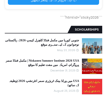
📦 اپنے کاروبار کے لیے پیکجز دیکھیں
```
```html id="sticky2026"
SCHOLARSHIPS
جنوبی کوریا میں مکمل فنڈڈ کلچرل کیمپ 2026 ، پاکستانی
نوجوانوں کے لیے سنہری موقع
May 23, 2026
Niskanen Summer Institute 2026 USA | مکمل فنڈڈ سمر
پروگرام، امریکہ میں مفت تعلیم کا موقع
December 31, 2025
USA میں ورلڈ بینک ٹریژری سمر انٹرنشپ 2026 (وظیفہ
کے ساتھ)
August 25, 2025