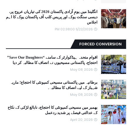
انگلینڈ میں یومِ آزادی پاکستان 2026 کی تیاریاں عروج پر،
دیسی سنگت یوکے اور پریس کلب آف پاکستان یوکے کا اہم
اجلاس
5/22/2026 02:38:00 PM
FORCED CONVERSION
اقوام متحدہ ہیڈکوارٹر کے سامنے “Save Our Daughters”
احتجاج، پاکستانی مسیحیوں نے انصاف کا مطالبہ کر دیا
May 08, 2026
برطانیہ میں پاکستانی مسیحی کمیونٹی کا احتجاج؛ ماریہ
شہباز کے لیے انصاف کا مطالبہ۔
May 08, 2026
بھمبر میں مسیحی کمیونٹی کا احتجاج، نابالغ لڑکی کے نکاح
کے عدالتی فیصلے پر شدید ردعمل
April 20, 2026