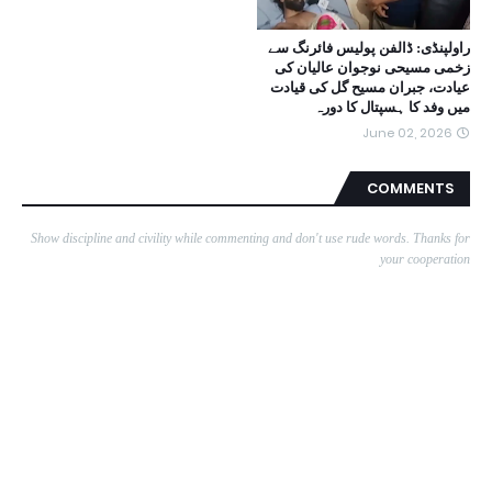
راولپنڈی: ڈالفن پولیس فائرنگ سے
زخمی مسیحی نوجوان عالیان کی
عیادت، جبران مسیح گل کی قیادت
میں وفد کا ہسپتال کا دورہ
June 02, 2026
COMMENTS
Show discipline and civility while commenting and don't use rude words. Thanks for
your cooperation