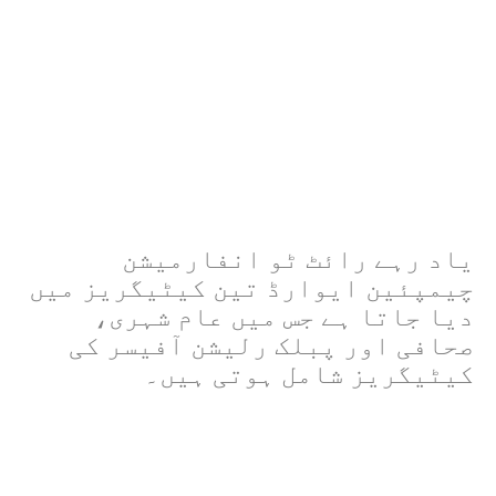
یاد رہے رائٹ ٹو انفارمیشن
چیمپئین ایوارڈ تین کیٹیگریز میں
دیا جاتا ہے جس میں عام شہری،
صحافی اور پبلک رلیشن آفیسر کی
کیٹیگریز شامل ہوتی ہیں۔