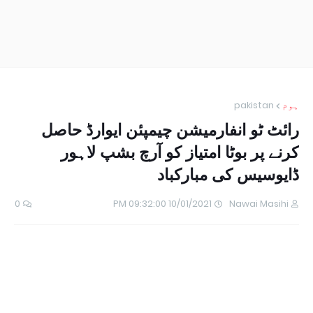
ہوم
pakistan
رائٹ ٹو انفارمیشن چیمپئن ایوارڈ حاصل
کرنے پر بوٹا امتیاز کو آرچ بشپ لاہور
ڈایوسیس کی مبارکباد
0
10/01/2021 09:32:00 PM
Nawai Masihi