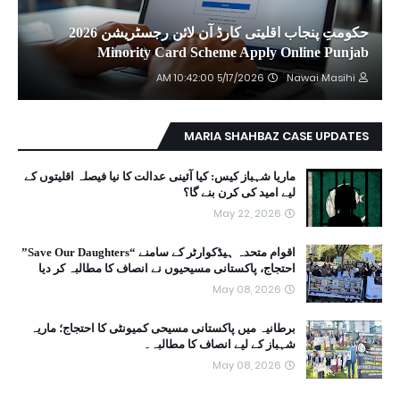
حکومتِ پنجاب اقلیتی کارڈ آن لائن رجسٹریشن 2026
Minority Card Scheme Apply Online Punjab
5/17/2026 10:42:00 AM
Nawai Masihi
MARIA SHAHBAZ CASE UPDATES
ماریا شہباز کیس: کیا آئینی عدالت کا نیا فیصلہ اقلیتوں کے
لیے امید کی کرن بنے گا؟
May 22, 2026
اقوام متحدہ ہیڈکوارٹر کے سامنے “Save Our Daughters”
احتجاج، پاکستانی مسیحیوں نے انصاف کا مطالبہ کر دیا
May 08, 2026
برطانیہ میں پاکستانی مسیحی کمیونٹی کا احتجاج؛ ماریہ
شہباز کے لیے انصاف کا مطالبہ۔
May 08, 2026