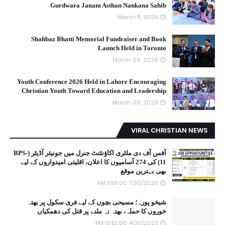
Gurdwara Janam Asthan Nankana Sahib
March 11, 2026
Shahbaz Bhatti Memorial Fundraiser and Book
Launch Held in Toronto
March 09, 2026
Youth Conference 2026 Held in Lahore Encouraging
Christian Youth Toward Education and Leadership
March 09, 2026
VIRAL CHRISTIAN NEWS
آفس آف دی ملٹری اکاؤنٹنٹ جنرل میں جونیئر آڈیٹر (BPS-
11) کی 274 آسامیوں کا اعلان، اقلیتی امیدواروں کے لیے
بھی بہترین موقع
7/30/2026 11:59:00 AM
شیخو پورہ؛ مسیحی بچوں کے لیے فری سکول پر بھتہ
خوروں کا حملہ، بھتہ نہ ملنے پر قتل کی دھمکیاں
4/30/2022 01:52:00 PM