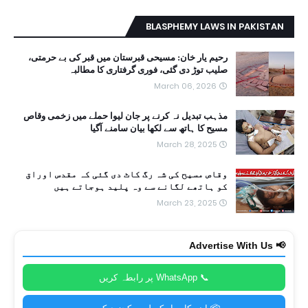
BLASPHEMY LAWS IN PAKISTAN
رحیم یار خان: مسیحی قبرستان میں قبر کی بے حرمتی،
صلیب توڑ دی گئی، فوری گرفتاری کا مطالبہ
March 06, 2026
مذہب تبدیل نہ کرنے پر جان لیوا حملے میں زخمی وقاص
مسیح کا ہاتھ سے لکھا بیان سامنے آگیا
March 28, 2025
وقاص مسیح کی شہ رگ کاٹ دی گئی کہ مقدس اوراق
کو ہاتھے لگانے سے وہ پلید ہوجاتے ہیں
March 23, 2025
📢 Advertise With Us
📞 WhatsApp پر رابطہ کریں