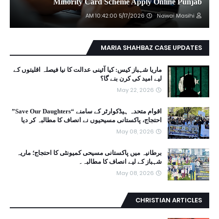
Minority Card Scheme Apply Online Punjab
5/17/2026 10:42:00 AM
Nawai Masihi
MARIA SHAHBAZ CASE UPDATES
ماریا شہباز کیس: کیا آئینی عدالت کا نیا فیصلہ اقلیتوں کے
لیے امید کی کرن بنے گا؟
May 22, 2026
اقوام متحدہ ہیڈکوارٹر کے سامنے “Save Our Daughters”
احتجاج، پاکستانی مسیحیوں نے انصاف کا مطالبہ کر دیا
May 08, 2026
برطانیہ میں پاکستانی مسیحی کمیونٹی کا احتجاج؛ ماریہ
شہباز کے لیے انصاف کا مطالبہ۔
May 08, 2026
CHRISTIAN ARTICLES