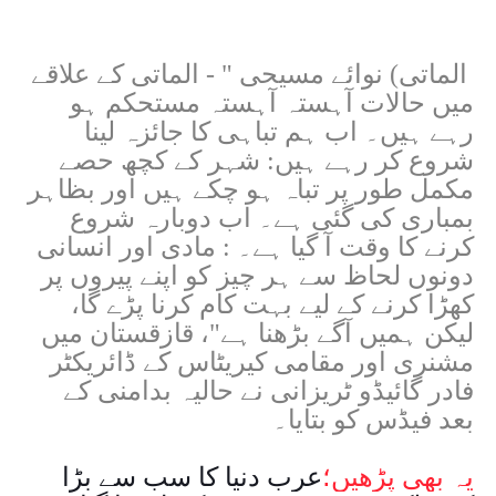
الماتی
(
نوائے مسیحی
- "
الماتی کے علاقے
میں حالات آہستہ آہستہ مستحکم ہو
رہے ہیں۔ اب ہم تباہی کا جائزہ لینا
شروع کر رہے ہیں: شہر کے کچھ حصے
مکمل طور پر تباہ ہو چکے ہیں اور بظاہر
بمباری کی گئی ہے۔ اب دوبارہ شروع
کرنے کا وقت آ گیا ہے۔ : مادی اور انسانی
دونوں لحاظ سے ہر چیز کو اپنے پیروں پر
کھڑا کرنے کے لیے بہت کام کرنا پڑے گا،
لیکن ہمیں آگے بڑھنا ہے"، قازقستان میں
مشنری اور مقامی کیریٹاس کے ڈائریکٹر
فادر گائیڈو ٹریزانی نے حالیہ بدامنی کے
بعد فیڈس کو بتایا۔
یہ بھی پڑھیں؛
عرب دنیا کا سب سے بڑا