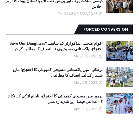
دیسی سنگت یوکے اور پریس کلب آف پاکستان یوکے کا اہم
اجلاس
5/22/2026 02:38:00 PM
FORCED CONVERSION
اقوام متحدہ ہیڈکوارٹر کے سامنے “Save Our Daughters”
احتجاج، پاکستانی مسیحیوں نے انصاف کا مطالبہ کر دیا
May 08, 2026
برطانیہ میں پاکستانی مسیحی کمیونٹی کا احتجاج؛ ماریہ
شہباز کے لیے انصاف کا مطالبہ۔
May 08, 2026
بھمبر میں مسیحی کمیونٹی کا احتجاج، نابالغ لڑکی کے نکاح
کے عدالتی فیصلے پر شدید ردعمل
April 20, 2026