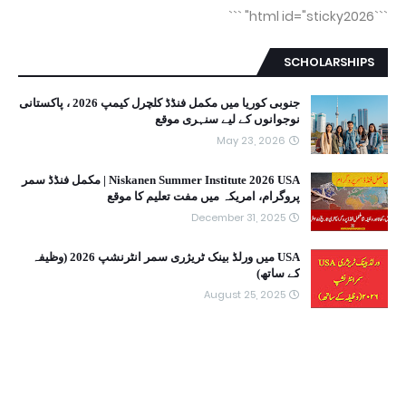
```
```html id="sticky2026"
SCHOLARSHIPS
جنوبی کوریا میں مکمل فنڈڈ کلچرل کیمپ 2026 ، پاکستانی
نوجوانوں کے لیے سنہری موقع
May 23, 2026
Niskanen Summer Institute 2026 USA | مکمل فنڈڈ سمر
پروگرام، امریکہ میں مفت تعلیم کا موقع
December 31, 2025
USA میں ورلڈ بینک ٹریژری سمر انٹرنشپ 2026 (وظیفہ
کے ساتھ)
August 25, 2025