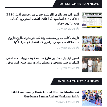
LATEST CHRISTIAN NEWS
آفس آف دی ملٹری اکاؤنٹنٹ جنرل میں جونیئر آڈیٹر (BPS-
11) کی 274 آسامیوں کا اعلان، اقلیتی امیدواروں کے لیے
بھی بہترین موقع
July 30, 2026
تاریخی کامیابی پر مسیحی وفد کی چوہدری طارق فاروق
سے ملاقات، مسیحی برادری کے اعتماد کو سراہا گیا
July 29, 2026
قصور ایک بڑے مذہبی تنازع سے محفوظ، بروقت مصالحتی
اقدامات سے مسیحی و مسلم برادری میں صلح، امن برقرار
July 29, 2026
ENGLISH CHRISTIAN NEWS
Sikh Community Hosts Grand Iftar for Muslims at
Gurdwara Janam Asthan Nankana Sahib
March 11, 2026