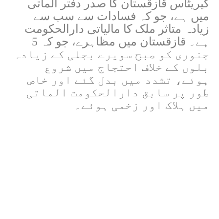
کیریٹاس قازقستان کا صدر دفتر الماتی
میں ہے، جو کہ فسادات سے سب سے
زیادہ متاثر ملک کا مالیاتی دارالحکومت
ہے۔ قازقستان میں مظاہرے، جو کہ 5
جنوری کو صبح سویرے بجلی کے زیادہ
بلوں کے خلاف احتجاج میں شروع
ہوئے، تشدد میں بدل گئے اور خاص
طور پر سابق دارالحکومت الماتی
میں ہلاک اور زخمی ہوئے۔