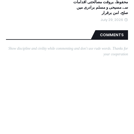
محفوظ، بروقت مصالحتی اقدامات
سے مسیحی و مسلم برادری میں
صلح، امن برقرار
July 29, 2026
COMMENTS
Show discipline and civility while commenting and don't use rude words. Thanks for
your cooperation