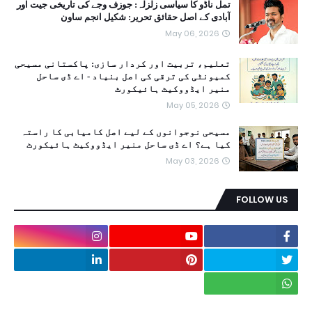
تمل ناڈو کا سیاسی زلزلہ: جوزف وجے کی تاریخی جیت اور
آبادی کے اصل حقائق تحریر: شکیل انجم ساون
May 06, 2026
تعلیم، تربیت اور کردار سازی: پاکستانی مسیحی
کمیونٹی کی ترقی کی اصل بنیاد - اے ڈی ساحل
منیر ایڈووکیٹ ہائیکورٹ
May 05, 2026
مسیحی نوجوانوں کے لیے اصل کامیابی کا راستہ
کیا ہے؟ اے ڈی ساحل منیر ایڈووکیٹ ہائیکورٹ
May 03, 2026
FOLLOW US