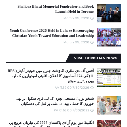
Shahbaz Bhatti Memorial Fundraiser and Book
Launch Held in Toronto
March 09, 2026
Youth Conference 2026 Held in Lahore Encouraging
Christian Youth Toward Education and Leadership
March 09, 2026
VIRAL CHRISTIAN NEWS
آفس آف دی ملٹری اکاؤنٹنٹ جنرل میں جونیئر آڈیٹر (BPS-
11) کی 274 آسامیوں کا اعلان، اقلیتی امیدواروں کے لیے
بھی بہترین موقع
7/30/2026 11:59:00 AM
شیخو پورہ؛ مسیحی بچوں کے لیے فری سکول پر بھتہ
خوروں کا حملہ، بھتہ نہ ملنے پر قتل کی دھمکیاں
4/30/2022 01:52:00 PM
انگلینڈ میں یومِ آزادی پاکستان 2026 کی تیاریاں عروج پر،