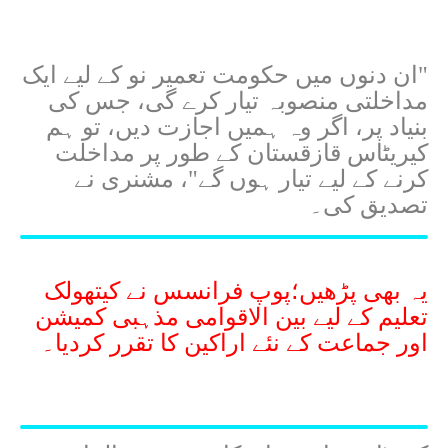
"ان دنوں میں حکومت تعمیر نو کے لیے ایک
مداخلتی منصوبہ تیار کرے گی، جس کی
بنیاد پر، اگر وہ ہمیں اجازت دیں، تو ہم
کیریٹاس قازقستان کے طور پر مداخلت
کرنے کے لیے تیار ہوں گے"، مشنری نے
تصدیق کی۔
یہ بھی پڑھیں؛پوپ فرانسس نے کیتھولک
تعلیم کے لیے بین الاقوامی مذہبی کمیشن
اور جماعت کے نئے اراکین کا تقرر کردیا۔