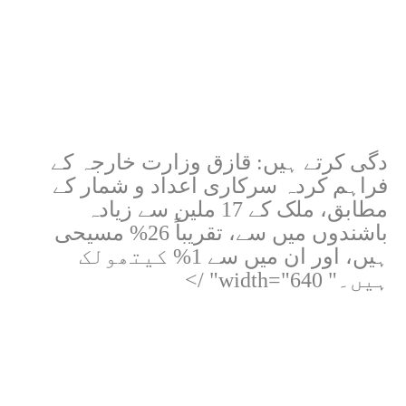
دگی کرتے ہیں: قازق وزارت خارجہ کے
فراہم کردہ سرکاری اعداد و شمار کے
مطابق، ملک کے 17 ملین سے زیادہ
باشندوں میں سے، تقریباً 26% مسیحی
ہیں، اور ان میں سے 1% کیتھولک
ہیں۔" width="640" />