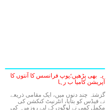
یہ بھی پڑھیں؛
پوپ فرانسس کا آنتوں کا
آپریشن کامیا ب رہا
گزشتہ چند دنوں میں، ایک مقامی ذریعے
نے فیڈس کو بتایا، انٹرنیٹ کنکشن کی
مکمل کمی نے لوگوں کے لیے روزمرہ کی