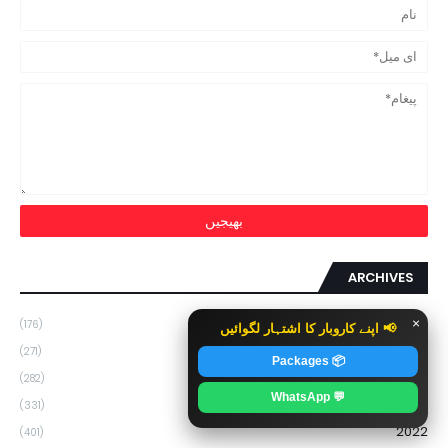
ARCHIVES
2026
×
(176)
📢 اپنے کاروبار کا اشتہار لگوائیں
2025
(271)
📦 Packages
2024
(282)
💬 WhatsApp
2023
(331)
2022
(401)