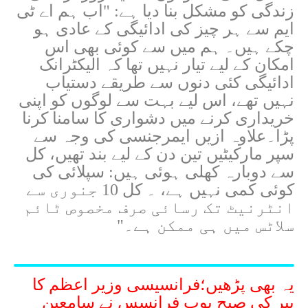
زندگی کو مشکل بنا دیا ہے: "اب ہم اے ٹی
ایم سے ہر چیز کی ادائیگی کے عادی ہو
چکے ہیں۔ ہم میں سے کوئی بھی اس
امکان کے لیے تیار نہیں تھا کہ الیکٹرانک
ادائیگی کئی دنوں سے طریقے دستیاب
نہیں تھے، اس لیے بہت سے لوگوں کو اپنی
خریداری کرنے میں دشواری کا سامنا کرنا
پڑا۔علاوہ ازیں ایمرجنسی کی وجہ سے
سپر مارکیٹیں تین دن کے لیے بند تھیں، کل
سے دوبارہ کھلی ہوئی ہیں: سپلائی کی
کوئی کمی نہیں ہے، ۔ کل 10 جنوری سے
انٹرنیٹ تک رسائی صرف مخصوص ٹائم
سلاٹس میں ہی ممکن ہے۔"
یہ بھی پڑھیں؛
فرانسیسی وزیر اعظم کا
پیر کی صبح پوپ فرانسس نے سامعین