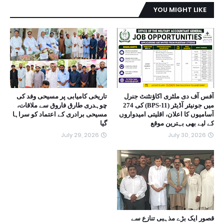
YOU MIGHT LIKE
آفس آف دی ملٹری اکاؤنٹنٹ جنرل
تاریخی کامیابی پر مسیحی وفد کی
میں جونیئر آڈیٹر (BPS-11) کی 274
چوہدری طارق فاروق سے ملاقات،
آسامیوں کا اعلان، اقلیتی امیدواروں
مسیحی برادری کے اعتماد کو سراہا
کے لیے بھی بہترین موقع
گیا
July 29, 2026
July 30, 2026
قصور ایک بڑے مذہبی تنازع سے