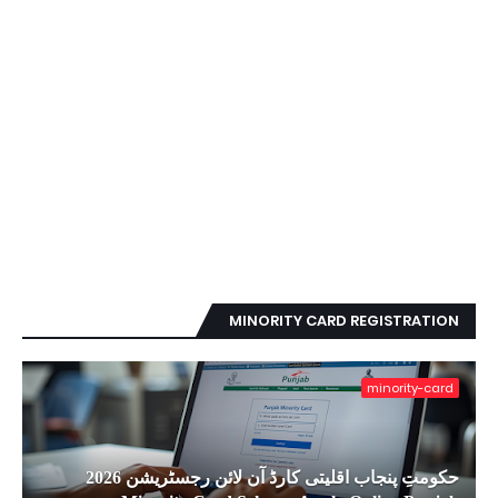
MINORITY CARD REGISTRATION
minority-card
حکومتِ پنجاب اقلیتی کارڈ آن لائن رجسٹریشن 2026