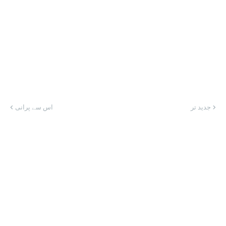
جدید تر
اس سے پرانی