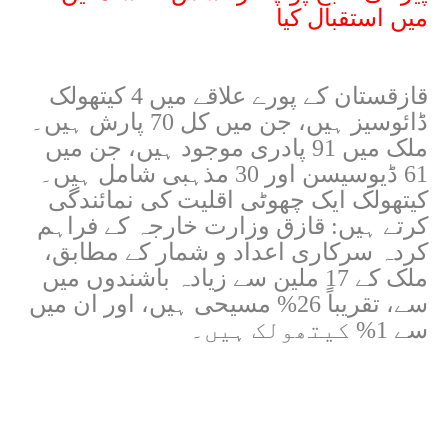
میں استقبال کیا
قازقستان کے پورے علاقے میں 4 کیتھولک
ڈائوسیز ہیں، جن میں کل 70 پارش ہیں۔
ملک میں 91 پادری موجود ہیں، جن میں
61 ڈیوسیسن اور 30
مذہبی شامل ہیں۔
کیتھولک ایک چھوٹی اقلیت کی نمائندگی
کرتے ہیں: قازق وزارت خارجہ کے فراہم
کردہ سرکاری اعداد و شمار کے مطابق،
ملک کے 17 ملین سے زیادہ باشندوں میں
سے، تقریباً 26% مسیحی ہیں، اور ان میں
سے 1% کیتھولک ہیں۔