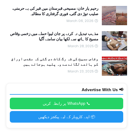
رحیم یار خان: مسیحی قبرستان میں قبر کی بے حرمتی،
صلیب توڑ دی گئی، فوری گرفتاری کا مطالبہ
March 06, 2026
مذہب تبدیل نہ کرنے پر جان لیوا حملے میں زخمی وقاص
مسیح کا ہاتھ سے لکھا بیان سامنے آگیا
March 28, 2025
وقاص مسیح کی شہ رگ کاٹ دی گئی کہ مقدس اوراق
کو ہاتھے لگانے سے وہ پلید ہوجاتے ہیں
March 23, 2025
📢 Advertise With Us
📞 WhatsApp پر رابطہ کریں
📦 اپنے کاروبار کے لیے پیکجز دیکھیں