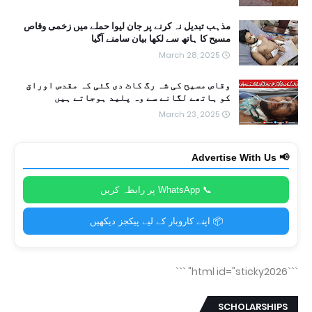
مذہب تبدیل نہ کرنے پر جان لیوا حملے میں زخمی وقاص
مسیح کا ہاتھ سے لکھا بیان سامنے آگیا
March 28, 2025
وقاص مسیح کی شہ رگ کاٹ دی گئی کہ مقدس اوراق
کو ہاتھے لگانے سے وہ پلید ہوجاتے ہیں
March 23, 2025
📢 Advertise With Us
📞 WhatsApp پر رابطہ کریں
📦 اپنے کاروبار کے لیے پیکجز دیکھیں
```
```html id="sticky2026"
SCHOLARSHIPS