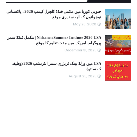
جنوبی کوریا میں مکمل فنڈڈ کلچرل کیمپ 2026 ، پاکستانی
نوجوانوں کے لیے سنہری موقع
May 23, 2026
Niskanen Summer Institute 2026 USA | مکمل فنڈڈ سمر
پروگرام، امریکہ میں مفت تعلیم کا موقع
December 31, 2025
USA میں ورلڈ بینک ٹریژری سمر انٹرنشپ 2026 (وظیفہ
کے ساتھ)
August 25, 2025