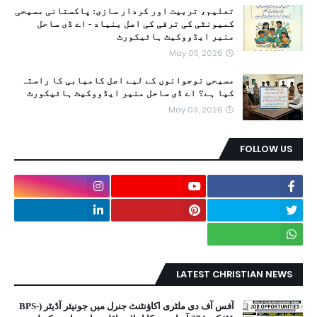
تعلیم، تربیت اور کردار سازی: پاکستانی مسیحی
کمیونٹی کی ترقی کی اصل بنیاد - اے ڈی ساحل
منیر ایڈووکیٹ ہائیکورٹ
May 05, 2026
مسیحی نوجوانوں کے لیے اصل کامیابی کا راستہ
کیا ہے؟ اے ڈی ساحل منیر ایڈووکیٹ ہائیکورٹ
May 03, 2026
FOLLOW US
LATEST CHRISTIAN NEWS
آفس آف دی ملٹری اکاؤنٹنٹ جنرل میں جونیئر آڈیٹر (BPS-