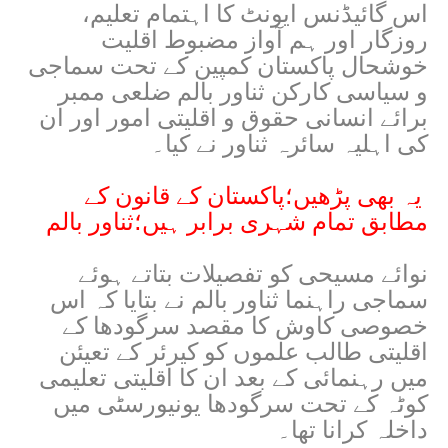
اس گائیڈنس ایونٹ کا اہتمام تعلیم،
روزگار اور ہم آواز مضبوط اقلیت
خوشحال پاکستان کمپین کے تحت سماجی
و سیاسی کارکن
ثناور بالم ضلعی ممبر
برائے انسانی حقوق و اقلیتی امور اور ان
کی اہلیہ سائرہ ثناور نے کیا۔
یہ بھی پڑھیں؛
پاکستان کے قانون کے
مطابق تمام شہری برابر ہیں؛ثناور بالم
نوائے مسیحی کو تفصیلات بتاتے ہوئے
سماجی راہنما ثناور بالم نے بتایا کہ اس
خصوصی کاوش کا مقصد سرگودھا کے
اقلیتی طالب علموں کو کیرئر کے تعیئن
میں رہنمائی کے بعد ان کا اقلیتی تعلیمی
کوٹہ کے تحت سرگودھا یونیورسٹی میں
داخلہ کرانا تھا۔