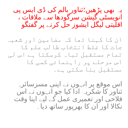
یہ بھی پڑھیں؛ثناور بالم کی ڈی ایس پی
انویسٹی گیشن سرگودھا سے ملاقات ،
اقلیتی لیگل ایشوز حل کرنے پر گفتگو
ان کا کہنا تھا کہ مضامین اور شعبہ
جات کا غلط انتخاب طالب علم کا
تمام مستقبل تباہ کرسکتا ہے اس لی
اس مرحلے پر راہنمائی کسی کا
مستقبل بنا سکتی ہے۔
اس موقع پر انہوں نے اپنی مسزسائرہ
ثناور کا شکریہ ادا کیا جو انہوں نے اس
فلاحی اور تعمیری عمل کے لیے اپنا وقت
نکالا اور ان کا بھرپور ساتھ دیا۔