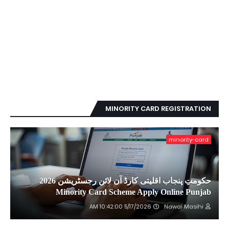
MINORITY CARD REGISTRATION
minority-card
حکومتِ پنجاب اقلیتی کارڈ آن لائن رجسٹریشن 2026
Minority Card Scheme Apply Online Punjab
5/17/2026 10:42:00 AM
Nawai Masihi