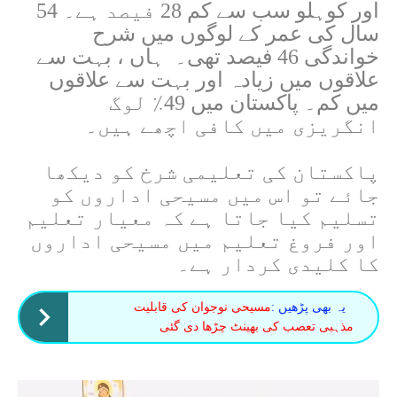
اور کوہلو سب سے کم 28 فیصد ہے۔ 54
سال کی عمر کے لوگوں میں شرح
خواندگی 46 فیصد تھی۔
ہاں ، بہت سے
علاقوں میں زیادہ اور بہت سے علاقوں
میں کم۔ پاکستان میں 49٪ لوگ
انگریزی میں کافی اچھے ہیں۔
پاکستان کی تعلیمی شرخ کو دیکھا
جائے تو اس میں مسیحی اداروں کو
تسلیم کیا جاتا ہے کہ معیار تعلیم
اور فروغ تعلیم میں مسیحی اداروں
کا کلیدی کردار ہے۔
یہ بھی پڑھیں :
مسیحی نوجوان کی قابلیت
مذہبی تعصب کی بھینٹ چڑھا دی گئی