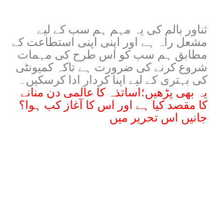
ثناور بالم کی یہ مہم ہم سب کے لیے
مشعل راہ ہے اور اپنی اپنی استطاعت کے
مطابق ہم سب کو اس طرح کی مہمات
شروع کرنے کی ضرورت ہے تاکہ کمیونٹی
کی بہتری کے لیے اپنا کردار ادا کرسکیں۔
یہ بھی پڑھیں؛
اساتذہ کا عالمی دن منانے
کا مقصد کیا ہے اور اس کا آغاز کب ہوا؟
جانیں اس تحریر میں