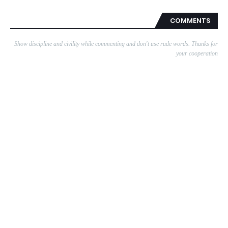
COMMENTS
Show discipline and civility while commenting and don't use rude words. Thanks for
your cooperation