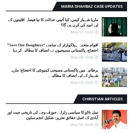
MARIA SHAHBAZ CASE UPDATES
ماریا شہباز کیس: کیا آئینی عدالت کا نیا فیصلہ اقلیتوں کے
لیے امید کی کرن بنے گا؟
May 22, 2026
اقوام متحدہ ہیڈکوارٹر کے سامنے “Save Our Daughters”
احتجاج، پاکستانی مسیحیوں نے انصاف کا مطالبہ کر دیا
May 08, 2026
برطانیہ میں پاکستانی مسیحی کمیونٹی کا احتجاج؛ ماریہ
شہباز کے لیے انصاف کا مطالبہ۔
May 08, 2026
CHRISTIAN ARTICLES
تمل ناڈو کا سیاسی زلزلہ: جوزف وجے کی تاریخی جیت اور
آبادی کے اصل حقائق تحریر: شکیل انجم ساون
May 06, 2026