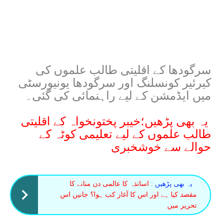
سرگودھا کے اقلیتی طالب علموں کی
کیرئیر کونسلنگ اور سرگودھا یونیورسٹی
میں ایڈمشن کے لیے راہنمائی کی گئی۔
یہ بھی پڑھیں؛
خیبر پختونخواہ کے اقلیتی
طالب علموں کے لیے تعلیمی کوٹہ کے
حوالے سے خوشخبری
یہ بھی پڑھیں :
اساتذہ کا عالمی دن منانے کا
مقصد کیا ہے اور اس کا آغاز کب ہوا؟ جانیں اس
تحریر میں