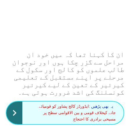
ان کا کہنا تھا کہ میں خود ان
مراحل سے گزر چکا ہوں اور نوجوان
طالب علموں کو کالج اور سکول کے
مرحلے پر اپنے مستقبل کے تعلیمی
کیرئیر کے تعین کے لیے کیرئیر
کونسلنگ کی اشد ضرورت ہوتی ہے۔
یہ بھی پڑھیں :
ایڈورڈز کالج پشاور کو قومیائے
جانے کیخلاف قومی و بین الاقوامی سطح پر
مسیحی برادری کا احتجاج