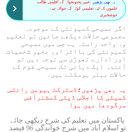
یہ بھی پڑھیں :
خیبر پختونخواہ کے اقلیتی طالب
علموں کے لیے تعلیمی کوٹہ کے حوالے سے
خوشخبری
اگر مسیحی کمیونٹی کے موجودہ
مجموعی حالات دیکھے جائیں تو تعلیم
وہ واحد راستہ ہے جس میں مسیحی
کمیونٹی کی بااثر اور مخیر شخصیات
اور ادارے تھوڑی سی توجہ دیں تو
آئندہ ایک دہائی تک مسیحی قوم کے
حالات بہتر ہوسکتے ہیں۔
یہ بھی پڑھیں؛ڈسٹرکٹ ہیومن رائٹس
کمیٹی کا اجلاس ڈپٹی کمشنرآفس
سرگودھا میں ہوا
پاکستان میں تعلیم کی شرخ دیکھی جائے
تو اسلام آباد میں شرح خواندگی 96 فیصد