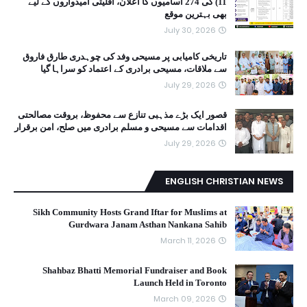
11) کی 274 آسامیوں کا اعلان، اقلیتی امیدواروں کے لیے
بھی بہترین موقع
July 30, 2026
تاریخی کامیابی پر مسیحی وفد کی چوہدری طارق فاروق
سے ملاقات، مسیحی برادری کے اعتماد کو سراہا گیا
July 29, 2026
قصور ایک بڑے مذہبی تنازع سے محفوظ، بروقت مصالحتی
اقدامات سے مسیحی و مسلم برادری میں صلح، امن برقرار
July 29, 2026
ENGLISH CHRISTIAN NEWS
Sikh Community Hosts Grand Iftar for Muslims at
Gurdwara Janam Asthan Nankana Sahib
March 11, 2026
Shahbaz Bhatti Memorial Fundraiser and Book
Launch Held in Toronto
March 09, 2026