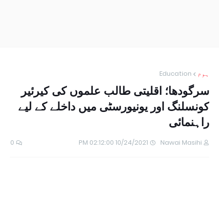
ہوم
Education
سرگودھا؛ اقلیتی طالب علموں کی کیرئیر
کونسلنگ اور یونیورسٹی میں داخلے کے لیے
راہنمائی
0
10/24/2021 02:12:00 PM
Nawai Masihi