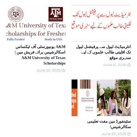
انٹرمیڈیٹ لیول سے پرفیشنل لیول
A&M یونیورسٹی آف ٹیکساس
تک اقلیتی طالب علموں کے لیے
اسکالرشپس برائے فریش مین |
سنہری موقع
A&M University of Texas
Scholarships
June 21, 2025
June 20, 2025
سٹینفورڈ میں مفت تعلیمی
سکالرشپس!
June 20, 2025