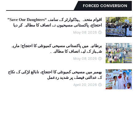
FORCED CONVERSION
اقوام متحدہ ہیڈکوارٹر کے سامنے “Save Our Daughters”
احتجاج، پاکستانی مسیحیوں نے انصاف کا مطالبہ کر دیا
May 08, 2026
برطانیہ میں پاکستانی مسیحی کمیونٹی کا احتجاج؛ ماریہ
شہباز کے لیے انصاف کا مطالبہ۔
May 08, 2026
بھمبر میں مسیحی کمیونٹی کا احتجاج، نابالغ لڑکی کے نکاح
کے عدالتی فیصلے پر شدید ردعمل
April 20, 2026