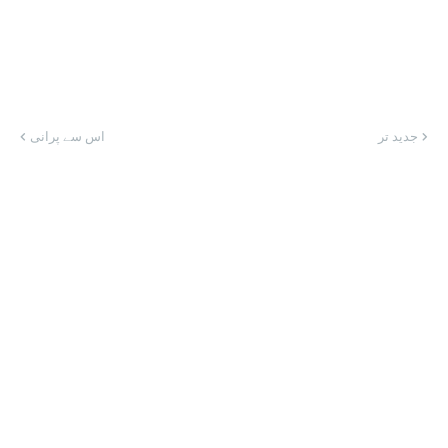
جدید تر
اس سے پرانی