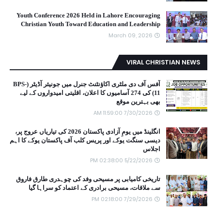
Youth Conference 2026 Held in Lahore Encouraging
Christian Youth Toward Education and Leadership
March 09, 2026
VIRAL CHRISTIAN NEWS
آفس آف دی ملٹری اکاؤنٹنٹ جنرل میں جونیئر آڈیٹر (BPS-
11) کی 274 آسامیوں کا اعلان، اقلیتی امیدواروں کے لیے
بھی بہترین موقع
7/30/2026 11:59:00 AM
انگلینڈ میں یومِ آزادی پاکستان 2026 کی تیاریاں عروج پر،
دیسی سنگت یوکے اور پریس کلب آف پاکستان یوکے کا اہم
اجلاس
5/22/2026 02:38:00 PM
تاریخی کامیابی پر مسیحی وفد کی چوہدری طارق فاروق
سے ملاقات، مسیحی برادری کے اعتماد کو سراہا گیا
7/29/2026 02:18:00 PM