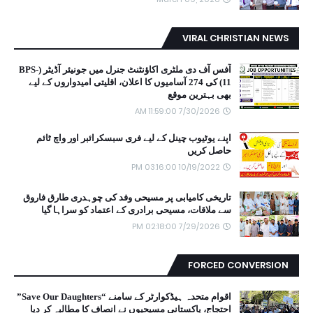
VIRAL CHRISTIAN NEWS
آفس آف دی ملٹری اکاؤنٹنٹ جنرل میں جونیئر آڈیٹر (BPS-
11) کی 274 آسامیوں کا اعلان، اقلیتی امیدواروں کے لیے
بھی بہترین موقع
7/30/2026 11:59:00 AM
اپنے یوٹیوب چینل کے لیے فری سبسکرائبر اور واچ ٹائم
حاصل کریں
10/19/2022 03:16:00 PM
تاریخی کامیابی پر مسیحی وفد کی چوہدری طارق فاروق
سے ملاقات، مسیحی برادری کے اعتماد کو سراہا گیا
7/29/2026 02:18:00 PM
FORCED CONVERSION
اقوام متحدہ ہیڈکوارٹر کے سامنے “Save Our Daughters”
احتجاج، پاکستانی مسیحیوں نے انصاف کا مطالبہ کر دیا