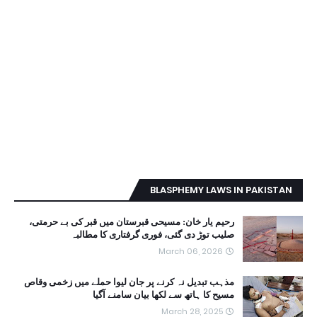
BLASPHEMY LAWS IN PAKISTAN
رحیم یار خان: مسیحی قبرستان میں قبر کی بے حرمتی،
صلیب توڑ دی گئی، فوری گرفتاری کا مطالبہ
March 06, 2026
مذہب تبدیل نہ کرنے پر جان لیوا حملے میں زخمی وقاص
مسیح کا ہاتھ سے لکھا بیان سامنے آگیا
March 28, 2025