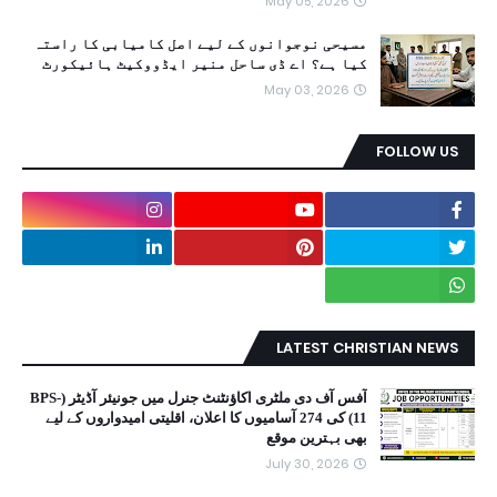
May 05, 2026
مسیحی نوجوانوں کے لیے اصل کامیابی کا راستہ
کیا ہے؟ اے ڈی ساحل منیر ایڈووکیٹ ہائیکورٹ
May 03, 2026
FOLLOW US
LATEST CHRISTIAN NEWS
آفس آف دی ملٹری اکاؤنٹنٹ جنرل میں جونیئر آڈیٹر (BPS-
11) کی 274 آسامیوں کا اعلان، اقلیتی امیدواروں کے لیے
بھی بہترین موقع
July 30, 2026