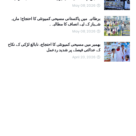
May 08, 2026
برطانیہ میں پاکستانی مسیحی کمیونٹی کا احتجاج؛ ماریہ
شہباز کے لیے انصاف کا مطالبہ۔
May 08, 2026
بھمبر میں مسیحی کمیونٹی کا احتجاج، نابالغ لڑکی کے نکاح
کے عدالتی فیصلے پر شدید ردعمل
April 20, 2026