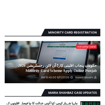
MINORITY CARD REGISTRATION
minority-card
حکومتِ پنجاب اقلیتی کارڈ آن لائن رجسٹریشن 2026
Minority Card Scheme Apply Online Punjab
5/17/2026 10:42:00 AM
Nawai Masihi
MARIA SHAHBAZ CASE UPDATES
ماریا شہباز کیس: کیا آئینی عدالت کا نیا فیصلہ اقلیتوں کے