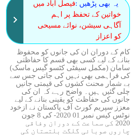
یہ بھی پڑھیں :
فیصل آباد میں
خواتین کے تحفظ پر اہم
آگاہی سیشن، نوائے مسیحی
کو اعزاز
کام کے دوران ان کی جانوں کو محفوظ
بنانے کے لیے کسی بھی قسم کا حفاظتی
سامان (مکمل سیفٹی کٹسو گیس ماسک)
کی فراہمی بھی نہیں کی جاتی جس سے
بے شمار محنت کشوں کی قیمتی جانیں
چلی گئیں ہیں۔ واضح رہے کہ ان کی
جانوں کی حفاظت کو یقینی بنانے کے لیے
معزز سپریم کورٹ آف پاکستان نے ازخود
نوٹس کیس نمبر 01 2020- کی 8 جون
2020 کی سماعت کے دوران وفاقی
چاروں صوبائی گلگت بلتستان کی