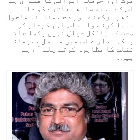
عزت اور حوصلہ افزائی کا فقدان ہے
اس کے ساتھ ساتھ معاشرے کو صاف
ستھرا رکھنے اور صحت مندانہ ماحول
مہیا کرنے والے اس اہم کردار کی
صحت کا بالکل خیال نہیں رکھا جاتا
بلکہ ادار ے اس میں مسلسل مجرمانہ
غفلت کا مظاہرہ کرتے چلے آ رہے
ہیں۔