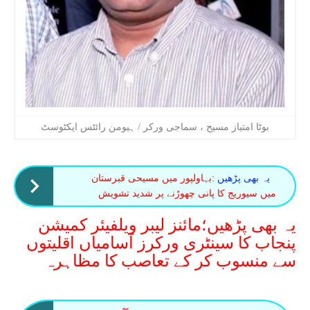
بوٹا امتیاز مسیح ، سماجی ورکر / ہیومن رائٹس ایکٹوسٹ
یہ بھی پڑھیں :
بہاولپور میں مسیحی قبرستان
میں سیوریج کا پانی چھوڑنے پر شدید تشویش
یہ بھی پڑھیں؛مائنز لیبر ویلفیئر کمیشن
پنجاب کا سینٹری ورکرز آسامیاں اقلیتوں
سے منسوب کر کے تعاصب کا مظاہرہ