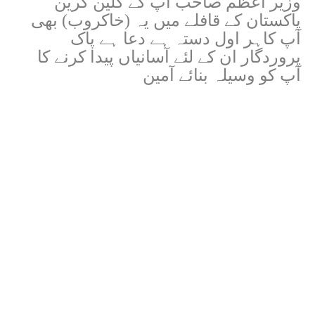
وزیر اعظم صاحب آپ کے کلین گرین
پاکستان کے قافلے میں یہ (خاکروب) بھی
آپ کاہر اول دستہ ہے دعا ہے پاک
پروردگار ان کے لئے آسانیاں پیدا کرنے کا
آپ کو وسیلہ بنائے آمین