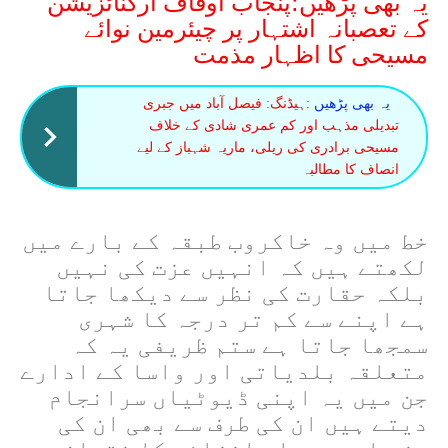
یہ بھی پڑھیں؛پنجاب اوقاف آرگنائزیشن
کے تعصبانہ اشتہار پر چیئرمین نوائے
مسیحی کا اظہار مذمت
یہ بھی پڑھیں :
ہیڈنگ: فیصل آباد میں جبری
تبدیلی مذہب اور کم عمری شادی کے خلاف
مسیحی برادری کی ریلی، ماریہ شہباز کے لیے
انصاف کا مطالبہ
خط میں وہ خاکروب طبقہ کے بارے میں
لکھتے ہیں کہ انہیں عزت کی نہیں
بلکہ حقارت کی نظر سے دیکھا جاتا
ہے اپنے سے کم تر درجہ کا شہری
سمجھا جاتا ہے ستم ظریفی یہ کہ
متعلقہ بلدیاتی اور واسا کے ادارے
جن میں یہ اپنی ڈیوٹیاں سرانجام
دیتے ہیں ان کی طرف سے بھی ان کی