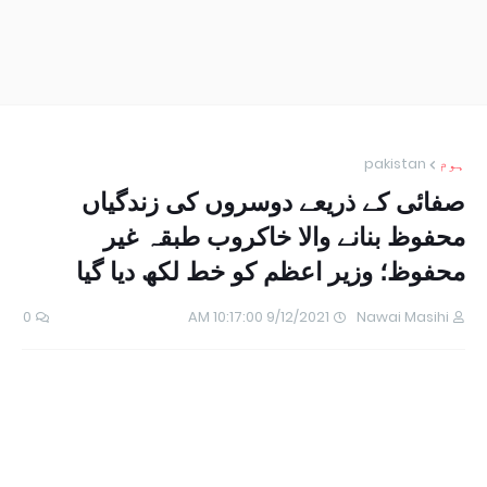
ہوم
pakistan
صفائی کے ذریعے دوسروں کی زندگیاں
محفوظ بنانے والا خاکروب طبقہ غیر
محفوظ؛ وزیر اعظم کو خط لکھ دیا گیا
0
9/12/2021 10:17:00 AM
Nawai Masihi