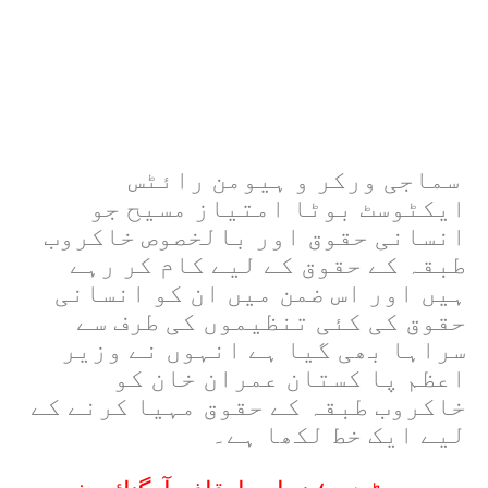
سماجی ورکر و ہیومن رائٹس
ایکٹوسٹ بوٹا امتیاز مسیح جو
انسانی حقوق اور بالخصوص خاکروب
طبقہ کے حقوق کے لیے کام کر رہے
ہیں اور اس ضمن میں ان کو انسانی
حقوق کی کئی تنظیموں کی طرف سے
سراہا بھی گیا ہے انہوں نے وزیر
اعظم پا کستان عمران خان کو
خاکروب طبقہ کے حقوق مہیا کرنے کے
لیے ایک خط لکھا ہے۔