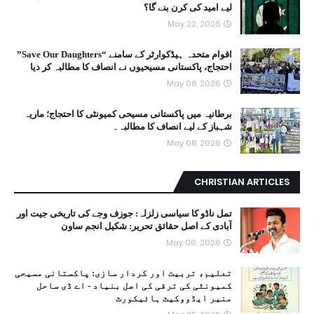
لیے امید کی کرن بنے گا؟
May 22, 2026
اقوام متحدہ ہیڈکوارٹر کے سامنے “Save Our Daughters”
احتجاج، پاکستانی مسیحیوں نے انصاف کا مطالبہ کر دیا
May 08, 2026
برطانیہ میں پاکستانی مسیحی کمیونٹی کا احتجاج؛ ماریہ
شہباز کے لیے انصاف کا مطالبہ۔
May 08, 2026
CHRISTIAN ARTICLES
تمل ناڈو کا سیاسی زلزلہ: جوزف وجے کی تاریخی جیت اور
آبادی کے اصل حقائق تحریر: شکیل انجم ساون
May 06, 2026
تعلیم، تربیت اور کردار سازی: پاکستانی مسیحی
کمیونٹی کی ترقی کی اصل بنیاد - اے ڈی ساحل
منیر ایڈووکیٹ ہائیکورٹ