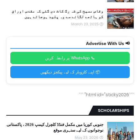
وقاص مسیح کی شہ رگ کاٹ دی گئی کہ مقدس اوراق
کو ہاتھے لگانے سے وہ پلید ہوجاتے ہیں
March 23, 2025
📢 Advertise With Us
📞 WhatsApp پر رابطہ کریں
📦 اپنے کاروبار کے لیے پیکجز دیکھیں
```
```html id="sticky2026"
SCHOLARSHIPS
جنوبی کوریا میں مکمل فنڈڈ کلچرل کیمپ 2026 ، پاکستانی
نوجوانوں کے لیے سنہری موقع
May 23, 2026