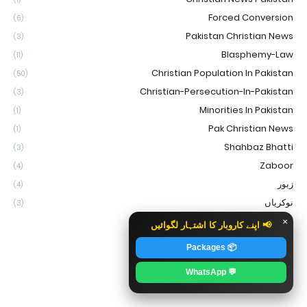
Forced Conversion
(6)
Pakistan Christian News
(3)
Blasphemy-Law
(11)
Christian Population In Pakistan
(50)
Christian-Persecution-In-Pakistan
(3)
Minorities In Pakistan
(1)
Pak Christian News
(1)
Shahbaz Bhatti
(3)
Zaboor
(4)
زبور
(4)
نوکریاں
(3)
×
📢 اپنے کاروبار کا اشتہار لگوائیں
📦 Packages
💬 WhatsApp