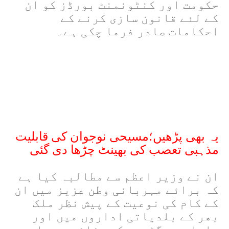
حکومت اور کنٹونمنٹ بورڈز کو ان
کے لئے قانون سازی کرنے کے
احکامات صادر فرما چکی ہے۔
یہ بھی پڑھیں؛مسیحی نوجوان کی قابلیت
مذہبی تعصب کی بھینٹ چڑھا دی گئی
ان نے وزیر اعظم سے مطالبہ کیا ہے
کہ برائے مہربانی وطن عزیز میں ان
کے کام کی نوعیت کے پیش نظر ملک
بھر کے بلدیاتی اداروں میں اور