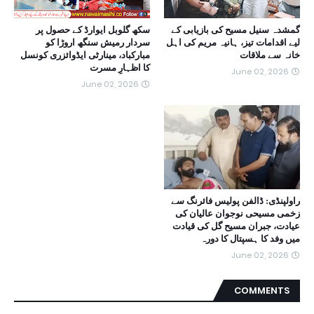
گمشدہ سنیل مسیح کی بازیابی کے
سکھ گلوبل ایوارڈ کے حصول پر
لیے اقدامات تیز، ہانیہ مریم کی اہل
سردار رمیش سنگھ اروڑا کو
خانہ سے ملاقات
مبارکباد، مینارٹی ایڈوائزری کونسل
کا اظہارِ مسرت
June 02, 2026
June 02, 2026
راولپنڈی: ڈالفن پولیس فائرنگ سے
زخمی مسیحی نوجوان عالیان کی
عیادت، جبران مسیح گل کی قیادت
میں وفد کا ہسپتال کا دورہ
June 02, 2026
COMMENTS