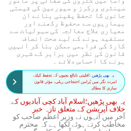
واسا میں گٹروں کی صفائی پر مامور
سینٹری ورکرز و سیورمین کی قیمتی
جانوں کا تحفظ یقینی بنانے ان
بیماریوں سے محفوظ رکھنے اور
معیاری علاج معالجہ کی سہولیات سے
مستفید ہونے کے لیے صحت انصاف
کارڈ کی فراہمی ممکن بنا کر انہیں
قانون کی نظر میں برابر کے شہری
ہونے کا احساس دلائے ۔
یہ بھی پڑھیں :
اقلیتی نابالغ بچیوں کے تحفظ کیلئے
امرت نگر میں پُرامن احتجاجی ریلی، مؤثر قانون
سازی کا مطالبہ
یہ بھی پڑھیں؛اسلام آباد کچی آبادیوں کے
خلاف آپریشن کے متعلق تازہ خبر
آخر میں انہوں نے وزیر اعظم صاحب کو
مخاطب کرتے ہوئے لکھا ہے کہ محترم