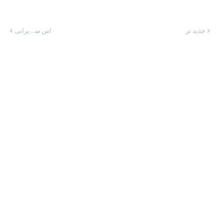
جدید تر
اس سے پرانی