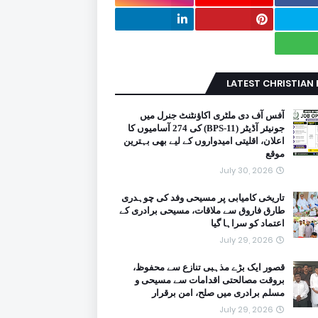
LATEST CHRISTIAN
آفس آف دی ملٹری اکاؤنٹنٹ جنرل میں
جونیئر آڈیٹر (BPS-11) کی 274 آسامیوں کا
اعلان، اقلیتی امیدواروں کے لیے بھی بہترین
موقع
July 30, 2026
تاریخی کامیابی پر مسیحی وفد کی چوہدری
طارق فاروق سے ملاقات، مسیحی برادری کے
اعتماد کو سراہا گیا
July 29, 2026
قصور ایک بڑے مذہبی تنازع سے محفوظ،
بروقت مصالحتی اقدامات سے مسیحی و
مسلم برادری میں صلح، امن برقرار
July 29, 2026