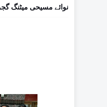
نوائے مسیحی میٹنگ گجرات 