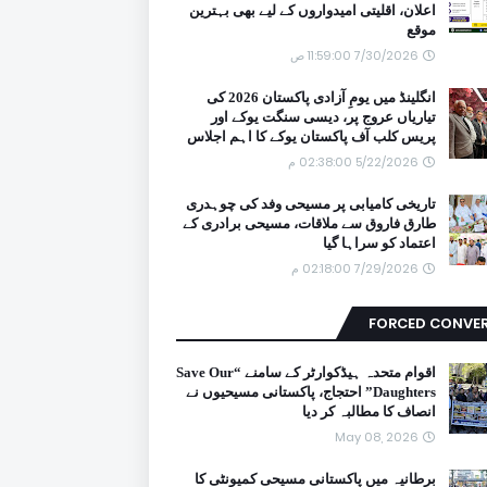
اعلان، اقلیتی امیدواروں کے لیے بھی بہترین
موقع
7/30/2026 11:59:00 ص
انگلینڈ میں یومِ آزادی پاکستان 2026 کی
تیاریاں عروج پر، دیسی سنگت یوکے اور
پریس کلب آف پاکستان یوکے کا اہم اجلاس
5/22/2026 02:38:00 م
تاریخی کامیابی پر مسیحی وفد کی چوہدری
طارق فاروق سے ملاقات، مسیحی برادری کے
اعتماد کو سراہا گیا
7/29/2026 02:18:00 م
FORCED CONVE
اقوام متحدہ ہیڈکوارٹر کے سامنے “Save Our
Daughters” احتجاج، پاکستانی مسیحیوں نے
انصاف کا مطالبہ کر دیا
May 08, 2026
برطانیہ میں پاکستانی مسیحی کمیونٹی کا