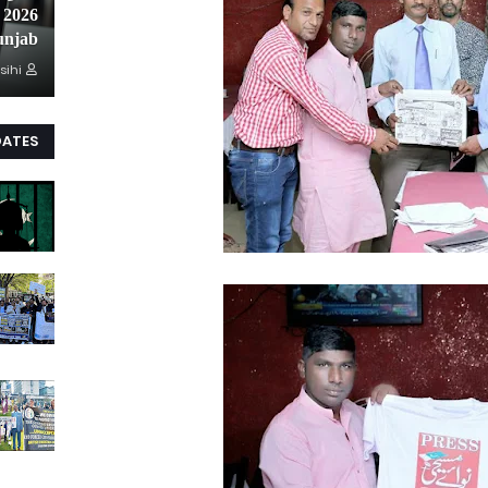
unjab
sihi
DATES