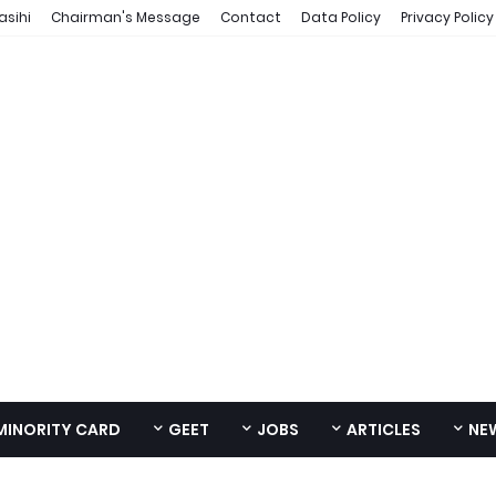
asihi
Chairman's Message
Contact
Data Policy
Privacy Policy
MINORITY CARD
GEET
JOBS
ARTICLES
NE