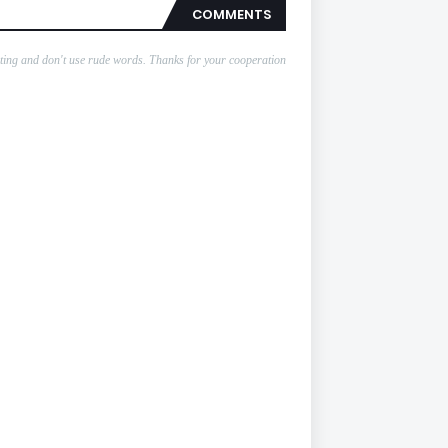
COMMENTS
nting and don't use rude words. Thanks for your cooperation