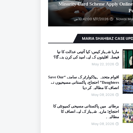
2026 Minority Card Scheme Apply Online
P
Nawai Ma
5/17/2026 10:42:00 ص
MARIA SHAHBAZ CASE UP
ماریا شہباز کیس: کیا آئینی عدالت کا نیا
فیصلہ اقلیتوں کے لیے امید کی کرن بنے گا؟
May 22, 2026
اقوام متحدہ ہیڈکوارٹر کے سامنے “Save Our
Daughters” احتجاج، پاکستانی مسیحیوں نے
انصاف کا مطالبہ کر دیا
May 08, 2026
برطانیہ میں پاکستانی مسیحی کمیونٹی کا
احتجاج؛ ماریہ شہباز کے لیے انصاف کا
مطالبہ۔
May 08, 2026