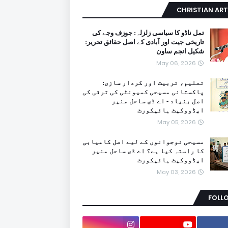
CHRISTIAN ART
تمل ناڈو کا سیاسی زلزلہ: جوزف وجے کی
تاریخی جیت اور آبادی کے اصل حقائق تحریر:
شکیل انجم ساون
May 06, 2026
تعلیم، تربیت اور کردار سازی:
پاکستانی مسیحی کمیونٹی کی ترقی کی
اصل بنیاد - اے ڈی ساحل منیر
ایڈووکیٹ ہائیکورٹ
May 05, 2026
مسیحی نوجوانوں کے لیے اصل کامیابی
کا راستہ کیا ہے؟ اے ڈی ساحل منیر
ایڈووکیٹ ہائیکورٹ
May 03, 2026
FOLL