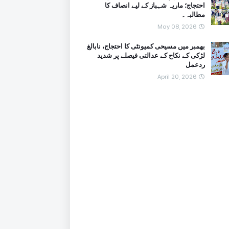
احتجاج؛ ماریہ شہباز کے لیے انصاف کا
مطالبہ۔
May 08, 2026
بھمبر میں مسیحی کمیونٹی کا احتجاج، نابالغ
لڑکی کے نکاح کے عدالتی فیصلے پر شدید
ردعمل
April 20, 2026