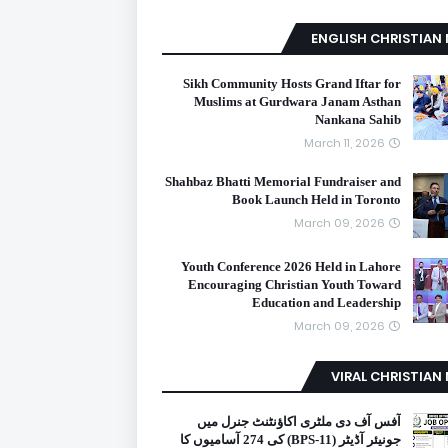
ENGLISH CHRISTIAN
Sikh Community Hosts Grand Iftar for
Muslims at Gurdwara Janam Asthan
Nankana Sahib
March 11, 2026
Shahbaz Bhatti Memorial Fundraiser and
Book Launch Held in Toronto
March 09, 2026
Youth Conference 2026 Held in Lahore
Encouraging Christian Youth Toward
Education and Leadership
March 09, 2026
VIRAL CHRISTIAN
آفس آف دی ملٹری اکاؤنٹنٹ جنرل میں
جونیئر آڈیٹر (BPS-11) کی 274 آسامیوں کا