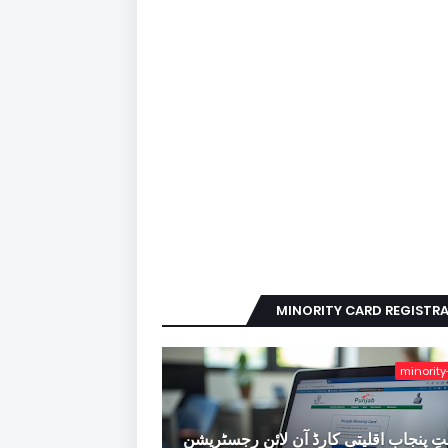
MINORITY CARD REGISTR
minority
ِ پنجاب اقلیتی کارڈ آن لائن رجسٹریشن