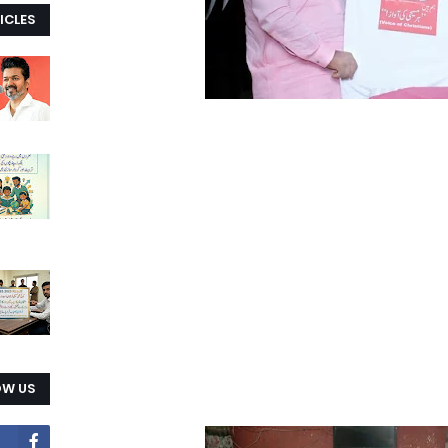
ICLES
OW US