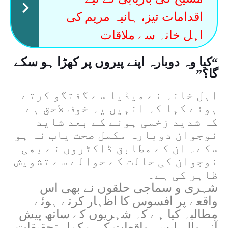
اقدامات تیز، ہانیہ مریم کی
اہل خانہ سے ملاقات
“کیا وہ دوبارہ اپنے پیروں پر کھڑا ہو سکے
گا؟”
اہل خانہ نے میڈیا سے گفتگو کرتے
ہوئے کہا کہ انہیں یہ خوف لاحق ہے
کہ شدید زخمی ہونے کے بعد شاید
نوجوان دوبارہ مکمل صحت یاب نہ ہو
سکے۔ ان کے مطابق ڈاکٹروں نے بھی
نوجوان کی حالت کے حوالے سے تشویش
ظاہر کی ہے۔
شہری و سماجی حلقوں نے بھی اس
واقعے پر افسوس کا اظہار کرتے ہوئے
مطالبہ کیا ہے کہ شہریوں کے ساتھ پیش
آنے والے ایسے واقعات کی مکمل تحقیقات