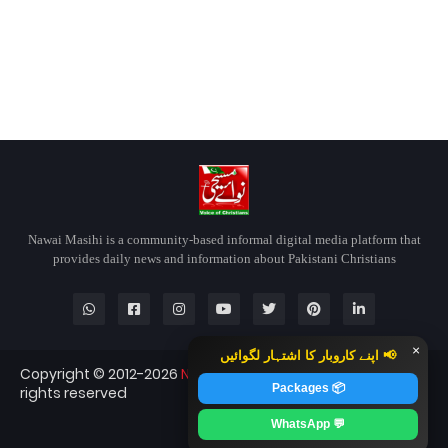
Nawai Masihi is a community-based informal digital media platform that
provides daily news and information about Pakistani Christians
×
📢 اپنے کاروبار کا اشتہار لگوائیں
Copyright © 2012-2026
Nawai Masihi
Nawai Masihi — All
📦 Packages
rights reserved
Blogger Templates
CopyBloggerThemes.com
💬 WhatsApp
RTL Version
Contact
About
Home