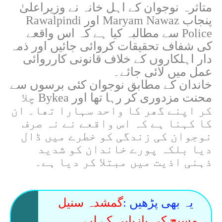
متاثرہ نوجوان کے اہل خانہ نے وزیراعلیٰ
پنجاب
Maryam Nawaz
اور
Rawalpindi
Police
سے مطالبہ کیا ہے کہ اس واقعے
کی شفاف تحقیقات کروائی جائیں اور ذمہ
دار اہلکاروں کے خلاف قانونی کارروائی
عمل میں لائی جائے۔
خاندان کے مطابق نوجوان کئی برسوں سے
محنت مزدوری کر رہا تھا اور Bykea چلا
کر اپنے گھر کا واحد سہارا تھا۔ ان
کا کہنا ہے کہ اس واقعے نے نہ صرف
نوجوان کی زندگی کو خطرے میں ڈال
دیا بلکہ پورے خاندان کو شدید
ذہنی اذیت میں مبتلا کر دیا ہے۔
یہ بھی پڑھیں :
گمشدہ سنیل
مسیح کی بازیابی کے لیے