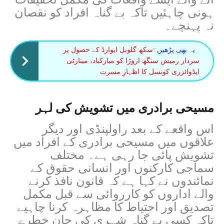
ہونی چاہئیں تاکہ بے گناہ افراد کو نقصان
نہ پہنچے۔
یہ بھی پڑھیں :
سکھ گلوبل ایوارڈ کے حصول پر
سردار رمیش سنگھ اروڑا کو مبارکباد، مینارٹی
ایڈوائزری کونسل کا اظہارِ مسرت
مسیحی برادری میں تشویش کی لہر
اس واقعے کے بعد راولپنڈی اور دیگر
علاقوں میں مسیحی برادری کے افراد میں
تشویش پائی جا رہی ہے۔ مختلف
سماجی کارکنوں اور انسانی حقوق کے
نمائندوں نے کہا ہے کہ قانون نافذ کرنے
والے اداروں کو کارروائی سے قبل مکمل
تصدیق اور احتیاط کا مظاہرہ کرنا چاہیے
تاکہ کسی بے گناہ شہری کی جان خطرے