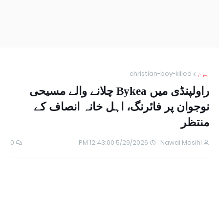
ہوم
christian-boy-killed
راولپنڈی میں Bykea چلانے والے مسیحی
نوجوان پر فائرنگ، اہل خانہ انصاف کے
منتظر
0
5/29/2026 12:43:00 PM
Nawai Masihi