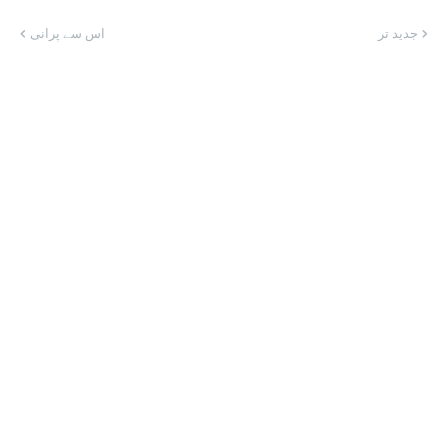
جدید تر
اس سے پرانی