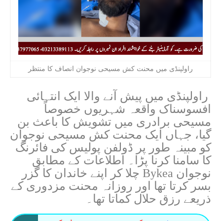
راولپنڈی میں محنت کش مسیحی نوجوان انصاف کا منتظر
راولپنڈی میں پیش آنے والا ایک انتہائی
افسوسناک واقعہ شہریوں خصوصاً
مسیحی برادری میں تشویش کا باعث بن
گیا، جہاں ایک محنت کش مسیحی نوجوان
کو مبینہ طور پر ڈولفن پولیس کی فائرنگ
کا سامنا کرنا پڑا۔ اطلاعات کے مطابق
نوجوان Bykea چلا کر اپنے خاندان کا گزر
بسر کرتا تھا اور روزانہ محنت مزدوری کے
ذریعے رزق حلال کماتا تھا۔