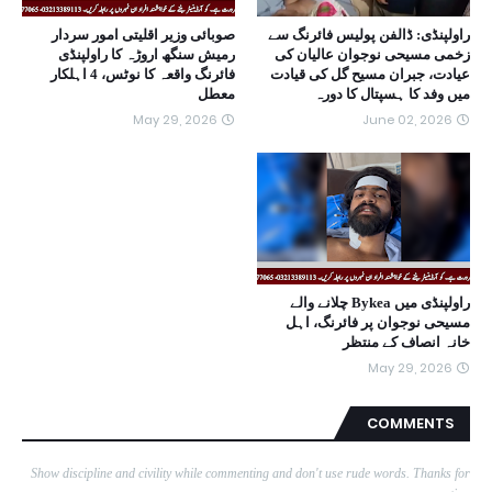
راولپنڈی: ڈالفن پولیس فائرنگ سے
صوبائی وزیر اقلیتی امور سردار
زخمی مسیحی نوجوان عالیان کی
رمیش سنگھ اروڑہ کا راولپنڈی
عیادت، جبران مسیح گل کی قیادت
فائرنگ واقعہ کا نوٹس، 4 اہلکار
میں وفد کا ہسپتال کا دورہ
معطل
May 29, 2026
June 02, 2026
راولپنڈی میں Bykea چلانے والے
مسیحی نوجوان پر فائرنگ، اہل
خانہ انصاف کے منتظر
May 29, 2026
COMMENTS
Show discipline and civility while commenting and don't use rude words. Thanks for