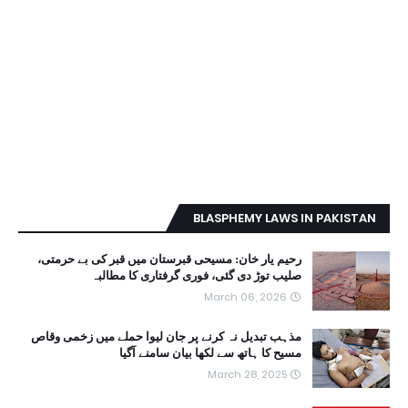
BLASPHEMY LAWS IN PAKISTAN
رحیم یار خان: مسیحی قبرستان میں قبر کی بے حرمتی،
صلیب توڑ دی گئی، فوری گرفتاری کا مطالبہ
March 06, 2026
مذہب تبدیل نہ کرنے پر جان لیوا حملے میں زخمی وقاص
مسیح کا ہاتھ سے لکھا بیان سامنے آگیا
March 28, 2025