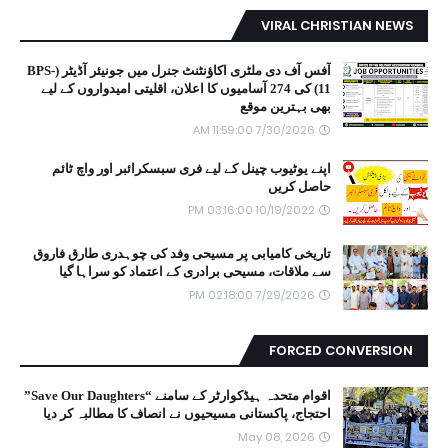
VIRAL CHRISTIAN NEWS
آفس آف دی ملٹری اکاؤنٹنٹ جنرل میں جونیئر آڈیٹر (BPS-
11) کی 274 آسامیوں کا اعلان، اقلیتی امیدواروں کے لیے
بھی بہترین موقع
7/30/2026 11:59:00 AM
اپنے یوٹیوب چینل کے لیے فری سبسکرائبر اور واچ ٹائم
حاصل کریں
10/19/2022 03:16:00 PM
تاریخی کامیابی پر مسیحی وفد کی چوہدری طارق فاروق
سے ملاقات، مسیحی برادری کے اعتماد کو سراہا گیا
7/29/2026 02:18:00 PM
FORCED CONVERSION
اقوام متحدہ ہیڈکوارٹر کے سامنے “Save Our Daughters”
احتجاج، پاکستانی مسیحیوں نے انصاف کا مطالبہ کر دیا
May 08, 2026