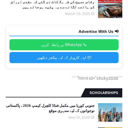
وقاص مسیح کی شہ رگ کاٹ دی گئی کہ مقدس اوراق
کو ہاتھے لگانے سے وہ پلید ہوجاتے ہیں
March 23, 2025
📢 Advertise With Us
📞 WhatsApp پر رابطہ کریں
📦 اپنے کاروبار کے لیے پیکجز دیکھیں
```
```html id="sticky2026"
SCHOLARSHIPS
جنوبی کوریا میں مکمل فنڈڈ کلچرل کیمپ 2026 ، پاکستانی
نوجوانوں کے لیے سنہری موقع
May 23, 2026