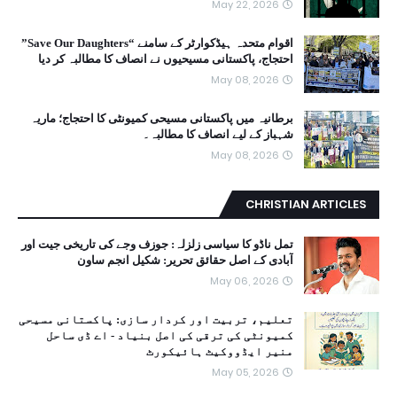
May 22, 2026
اقوام متحدہ ہیڈکوارٹر کے سامنے “Save Our Daughters”
احتجاج، پاکستانی مسیحیوں نے انصاف کا مطالبہ کر دیا
May 08, 2026
برطانیہ میں پاکستانی مسیحی کمیونٹی کا احتجاج؛ ماریہ
شہباز کے لیے انصاف کا مطالبہ۔
May 08, 2026
CHRISTIAN ARTICLES
تمل ناڈو کا سیاسی زلزلہ: جوزف وجے کی تاریخی جیت اور
آبادی کے اصل حقائق تحریر: شکیل انجم ساون
May 06, 2026
تعلیم، تربیت اور کردار سازی: پاکستانی مسیحی
کمیونٹی کی ترقی کی اصل بنیاد - اے ڈی ساحل
منیر ایڈووکیٹ ہائیکورٹ
May 05, 2026