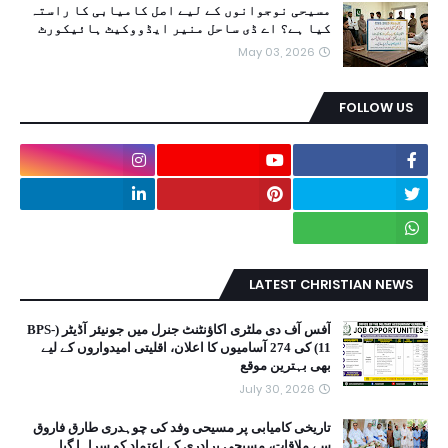
مسیحی نوجوانوں کے لیے اصل کامیابی کا راستہ
کیا ہے؟ اے ڈی ساحل منیر ایڈووکیٹ ہائیکورٹ
May 03, 2026
FOLLOW US
LATEST CHRISTIAN NEWS
آفس آف دی ملٹری اکاؤنٹنٹ جنرل میں جونیئر آڈیٹر (BPS-
11) کی 274 آسامیوں کا اعلان، اقلیتی امیدواروں کے لیے
بھی بہترین موقع
July 30, 2026
تاریخی کامیابی پر مسیحی وفد کی چوہدری طارق فاروق
سے ملاقات، مسیحی برادری کے اعتماد کو سراہا گیا