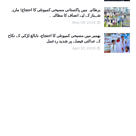
برطانیہ میں پاکستانی مسیحی کمیونٹی کا احتجاج؛ ماریہ
شہباز کے لیے انصاف کا مطالبہ۔
May 08, 2026
بھمبر میں مسیحی کمیونٹی کا احتجاج، نابالغ لڑکی کے نکاح
کے عدالتی فیصلے پر شدید ردعمل
April 20, 2026