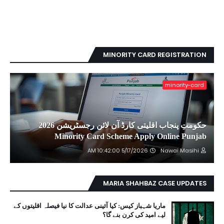
MINORITY CARD REGISTRATION
minority-card
حکومتِ پنجاب اقلیتی کارڈ آن لائن رجسٹریشن 2026
Minority Card Scheme Apply Online Punjab
5/17/2026 10:42:00 AM
Nawai Masihi
MARIA SHAHBAZ CASE UPDATES
ماریا شہباز کیس: کیا آئینی عدالت کا نیا فیصلہ اقلیتوں کے
لیے امید کی کرن بنے گا؟