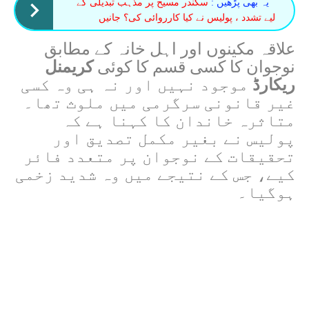
یہ بھی پڑھیں :
سکندر مسیح پر مذہب تبدیلی کے
لیے تشدد ، پولیس نے کیا کارروائی کی؟ جانیں
علاقہ مکینوں اور اہل خانہ کے مطابق
نوجوان کا کسی قسم کا کوئی
کریمنل
ریکارڈ
موجود نہیں اور نہ ہی وہ کسی
غیر قانونی سرگرمی میں ملوث تھا۔
متاثرہ خاندان کا کہنا ہے کہ
پولیس نے بغیر مکمل تصدیق اور
تحقیقات کے نوجوان پر متعدد فائر
کیے، جس کے نتیجے میں وہ شدید زخمی
ہوگیا۔