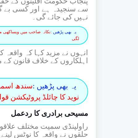
پنجاب حکومت اقلیتوں کے حقو
سے سنجیدہ ہے اور کسی بے گ
نہیں کی جائے گی۔
یہ بھی پڑھیں :
نکانہ صاحب میں ویساکھی میل
لگی
انہوں نے مزید کہا کہ واقعہ 
اہلکاروں کے خلاف قانون کے 
یہ بھی پڑھیں :
سندھ اسمبل
نوید کا چائلڈ پروٹیکشن قوان
مسیحی برادری کا ردعمل
راولپنڈی سمیت مختلف علاقو
حلقوں نے واقعہ کا نوٹس لین