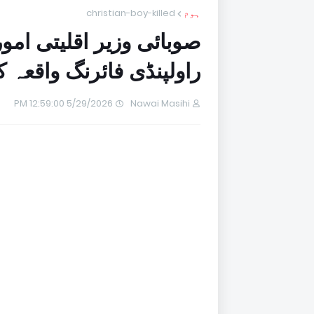
ہوم
christian-boy-killed
صوبائی وزیر اقلیتی امو
راولپنڈی فائرنگ واقعہ کا نوٹس، 4
5/29/2026 12:59:00 PM
Nawai Masihi