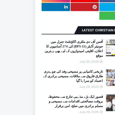
LATEST CHRISTIAN
آفس آف دی ملٹری اکاؤنٹنٹ جنرل میں
جونیئر آڈیٹر (BPS-11) کی 274 آسامیوں کا
اعلان، اقلیتی امیدواروں کے لیے بھی بہترین
موقع
July 30, 2026
تاریخی کامیابی پر مسیحی وفد کی چوہدری
طارق فاروق سے ملاقات، مسیحی برادری کے
اعتماد کو سراہا گیا
July 29, 2026
قصور ایک بڑے مذہبی تنازع سے محفوظ،
بروقت مصالحتی اقدامات سے مسیحی و
مسلم برادری میں صلح، امن برقرار
July 29, 2026