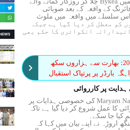
تفصیلات کے مطابق راولپنڈی میں Bykea چلا کر روزگار کمانے والے
ائرنگ کے واقعہ کے بعد صوبائی
س سلسلے میں واقعہ میں ملوث
اروں کو معطل کر دیا گیا ہے جبکہ
انبدارانہ انکوائری کا حکم بھی
 NEWS
بساکھی 2026: بھارت سے ہزاروں سکھ
ہگہ بارڈر پر پرتپاک استقبال
ہدایت پر کارروائی
Maryam N
کی خصوصی ہدایات پر
 کا عمل شروع کر دیا گیا ہے تاکہ
م کیا جا سکے۔
 اروڑہ نے اپنے بیان میں کہا کہ