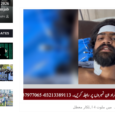
unjab
sihi
DATES
ملوث 4 اہلکار معطل