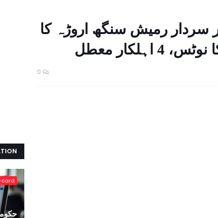
ر سردار رمیش سنگھ اروڑہ کا
 اہلکار معطل
0
ATION
-card
حکومت