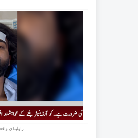
راولپنڈی واقعہ میں 