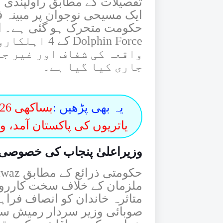
ایک مسیحی نوجوان پر مبینہ ف
حکومت متحرک ہو گئی ہے۔ ا
Dolphin Force
کے 4 اہلک
واقعہ کی شفاف اور غیر ج
جاری کیا گیا ہے۔
یہ بھی پڑھیں :
یاتریوں کی پاکستان آمد، وا
وزیراعلیٰ پنجاب کی خصوصی 
حکومتی ذرائع کے مطابق
awaz
ملزمان کے خلاف سخت کارروائی
متاثرہ خاندان کو انصاف فراہ
صوبائی وزیر سردار رمیش سنگھ