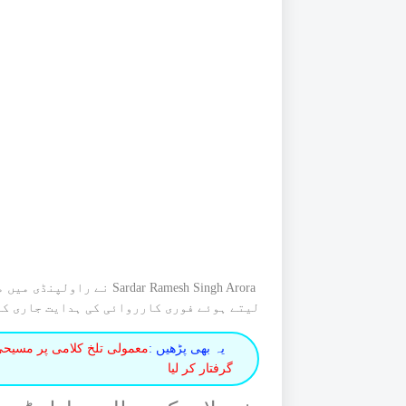
Sardar Ramesh Singh Arora
نے راولپنڈی میں م
لیتے ہوئے فوری کارروائی کی ہدایت جاری کر
یہ بھی پڑھیں :
گرفتار کر لیا