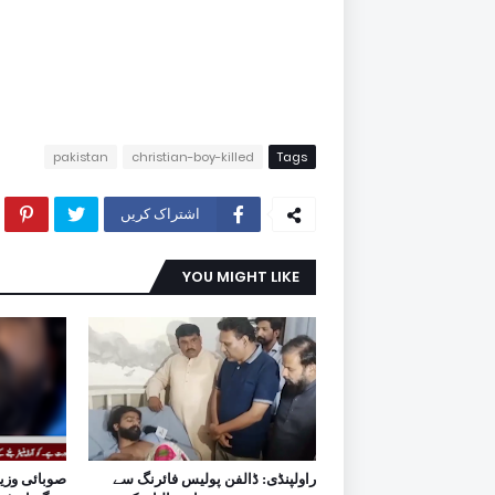
pakistan
christian-boy-killed
Tags
اشتراک کریں
YOU MIGHT LIKE
راولپنڈی: ڈالفن پولیس فائرنگ سے
صوبائی وزی