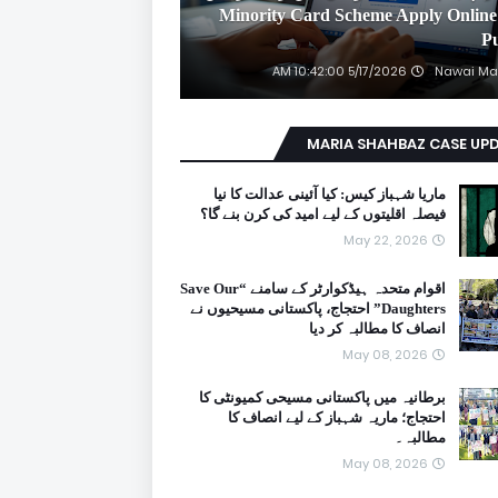
2026 Minority Card Scheme Apply Online
P
5/17/2026 10:42:00 AM
Nawai Ma
MARIA SHAHBAZ CASE UP
ماریا شہباز کیس: کیا آئینی عدالت کا نیا
فیصلہ اقلیتوں کے لیے امید کی کرن بنے گا؟
May 22, 2026
اقوام متحدہ ہیڈکوارٹر کے سامنے “Save Our
Daughters” احتجاج، پاکستانی مسیحیوں نے
انصاف کا مطالبہ کر دیا
May 08, 2026
برطانیہ میں پاکستانی مسیحی کمیونٹی کا
احتجاج؛ ماریہ شہباز کے لیے انصاف کا
مطالبہ۔
May 08, 2026