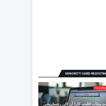
MINORITY CARD REGISTR
minority
ِ پنجاب اقلیتی کارڈ آن لائن رجسٹریشن