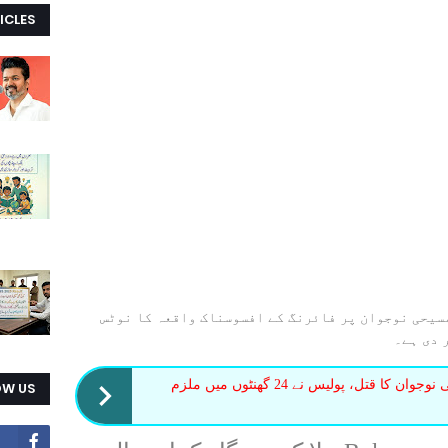
ICLES
سیحی نوجوان پر فائرنگ کے افسوسناک واقعہ کا نوٹس
 دی ہے۔
معمولی تلخ کلامی پر مسیحی نوجوان کا قتل، پولیس نے 24 گھنٹوں میں ملزم
OW US