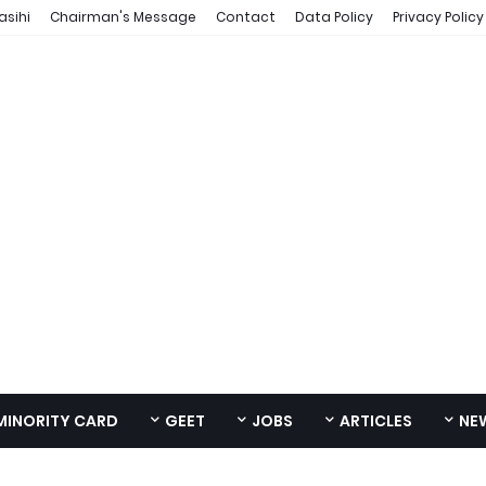
asihi
Chairman's Message
Contact
Data Policy
Privacy Policy
MINORITY CARD
GEET
JOBS
ARTICLES
NE