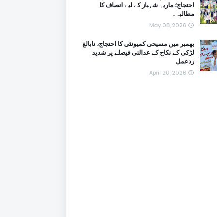
احتجاج؛ ماریہ شہباز کے لیے انصاف کا
مطالبہ۔
May 08, 2026
بھمبر میں مسیحی کمیونٹی کا احتجاج، نابالغ
لڑکی کے نکاح کے عدالتی فیصلے پر شدید
ردعمل
April 20, 2026