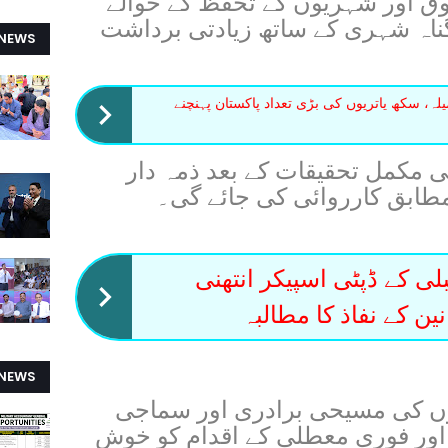
ق اور شہریوں کے تحفظ کے حوالے
ناہ شہری کے ساتھ زیادتی برداشت
 NEWS
ہ، سکھ یاتریوں کی بڑی تعداد پاکستان پہنچنے
کی مکمل تحقیقات کے بعد ذمہ دار
مطابق کارروائی کی جائے گی۔
ی کے ڈپٹی اسپیکر انتھنی
ین کے نفاذ کا مطالبہ
 NEWS
ں کی مسیحی برادری اور سماجی
ے اور فوری معطلی کے اقدام کو خوش