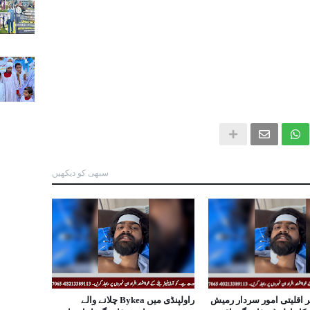
سبھی کو دیکھیں
ر اقلیتی امور سردار رمیش
راولپنڈی میں Bykea چلانے والے