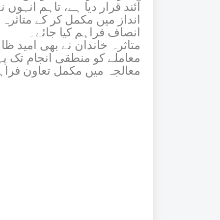
آئند قرار دیا ہے، تاہم انہوں 
انداز میں مکمل کر کے متاثرہ
انصاف فراہم کیا جائے۔
متاثرہ خاندان نے بھی امید 
معاملے کو منطقی انجام تک پہ
معالجہ میں مکمل تعاون فرا