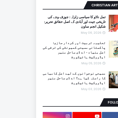
CHRISTIAN ART
تمل ناڈو کا سیاسی زلزلہ: جوزف وجے کی
تاریخی جیت اور آبادی کے اصل حقائق تحریر:
شکیل انجم ساون
May 06, 2026
تعلیم، تربیت اور کردار سازی:
پاکستانی مسیحی کمیونٹی کی ترقی کی
اصل بنیاد - اے ڈی ساحل منیر
ایڈووکیٹ ہائیکورٹ
May 05, 2026
مسیحی نوجوانوں کے لیے اصل کامیابی
کا راستہ کیا ہے؟ اے ڈی ساحل منیر
ایڈووکیٹ ہائیکورٹ
May 03, 2026
FOLL