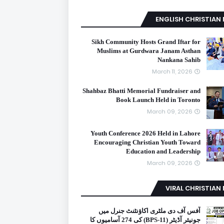
ENGLISH CHRISTIAN
Sikh Community Hosts Grand Iftar for
Muslims at Gurdwara Janam Asthan
Nankana Sahib
March 11, 2026
Shahbaz Bhatti Memorial Fundraiser and
Book Launch Held in Toronto
March 09, 2026
Youth Conference 2026 Held in Lahore
Encouraging Christian Youth Toward
Education and Leadership
March 09, 2026
VIRAL CHRISTIAN
آفس آف دی ملٹری اکاؤنٹنٹ جنرل میں
جونیئر آڈیٹر (BPS-11) کی 274 آسامیوں کا