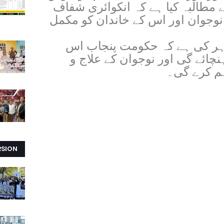
نے مطالبہ کیا ہے کہ انکوائری شفاف
 نوجوان اور اس کے خاندان کو مکمل
ظاہر کی ہے کہ حکومت پنجاب اس
نچائے گی اور نوجوان کے علاج و
ہم کرے گی۔
RSION