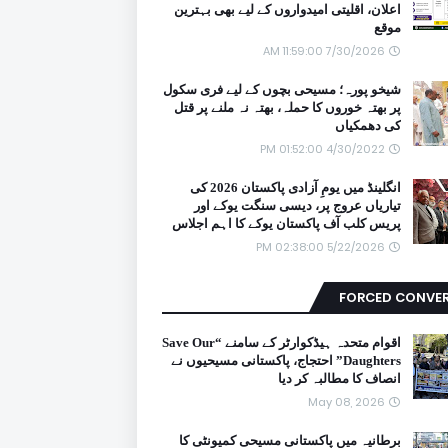
اعلان، اقلیتی امیدواروں کے لیے بھی بہترین
موقع
7/30/2026 11:59:00 AM
شیخو پورہ؛ مسیحی بچوں کے لیے فری سکول
پر بھتہ خوروں کا حملہ، بھتہ نہ ملنے پر قتل
کی دھمکیاں
4/30/2022 01:52:00 PM
انگلینڈ میں یومِ آزادی پاکستان 2026 کی
تیاریاں عروج پر، دیسی سنگت یوکے اور
پریس کلب آف پاکستان یوکے کا اہم اجلاس
5/22/2026 02:38:00 PM
FORCED CONVE
اقوام متحدہ ہیڈکوارٹر کے سامنے “Save Our
Daughters” احتجاج، پاکستانی مسیحیوں نے
انصاف کا مطالبہ کر دیا
May 08, 2026
برطانیہ میں پاکستانی مسیحی کمیونٹی کا