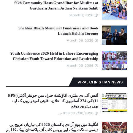
Sikh Community Hosts Grand Iftar for Muslims at
Gurdwara Janam Asthan Nankana Sahib
March 11, 2026
Shahbaz Bhatti Memorial Fundraiser and Book
Launch Held in Toronto
March 09, 2026
Youth Conference 2026 Held in Lahore Encouraging
Christian Youth Toward Education and Leadership
March 09, 2026
VIRAL CHRISTIAN NEWS
آفس آف دی ملٹری اکاؤنٹنٹ جنرل میں جونیئر آڈیٹر (BPS-
11) کی 274 آسامیوں کا اعلان، اقلیتی امیدواروں کے لیے
بھی بہترین موقع
7/30/2026 11:59:00 ص
انگلینڈ میں یومِ آزادی پاکستان 2026 کی تیاریاں عروج پر،
دیسی سنگت یوکے اور پریس کلب آف پاکستان یوکے کا اہم