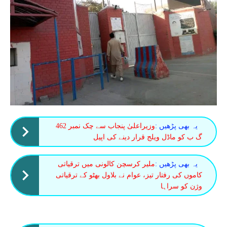
یہ بھی پڑھیں :
وزیراعلیٰ پنجاب سے چک نمبر 462
گ ب کو ماڈل ویلج قرار دینے کی اپیل
یہ بھی پڑھیں :
ملیر کرسچن کالونی میں ترقیاتی
کاموں کی رفتار تیز، عوام نے بلاول بھٹو کے ترقیاتی
وژن کو سراہا