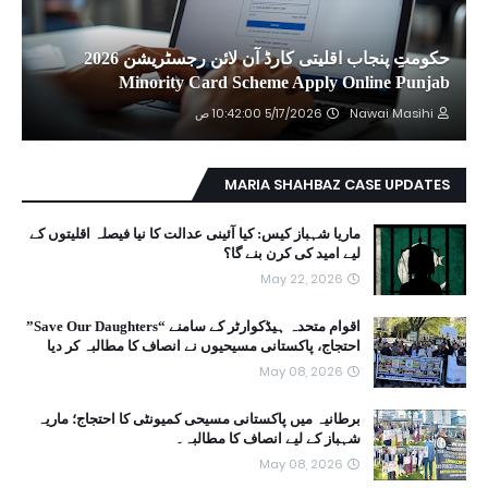
حکومتِ پنجاب اقلیتی کارڈ آن لائن رجسٹریشن 2026
Minority Card Scheme Apply Online Punjab
Nawai Masihi
5/17/2026 10:42:00 ص
MARIA SHAHBAZ CASE UPDATES
ماریا شہباز کیس: کیا آئینی عدالت کا نیا فیصلہ اقلیتوں کے
لیے امید کی کرن بنے گا؟
May 22, 2026
اقوام متحدہ ہیڈکوارٹر کے سامنے “Save Our Daughters”
احتجاج، پاکستانی مسیحیوں نے انصاف کا مطالبہ کر دیا
May 08, 2026
برطانیہ میں پاکستانی مسیحی کمیونٹی کا احتجاج؛ ماریہ
شہباز کے لیے انصاف کا مطالبہ۔
May 08, 2026