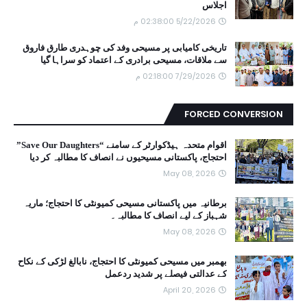
اجلاس
5/22/2026 02:38:00 م
تاریخی کامیابی پر مسیحی وفد کی چوہدری طارق فاروق
سے ملاقات، مسیحی برادری کے اعتماد کو سراہا گیا
7/29/2026 02:18:00 م
FORCED CONVERSION
اقوام متحدہ ہیڈکوارٹر کے سامنے “Save Our Daughters”
احتجاج، پاکستانی مسیحیوں نے انصاف کا مطالبہ کر دیا
May 08, 2026
برطانیہ میں پاکستانی مسیحی کمیونٹی کا احتجاج؛ ماریہ
شہباز کے لیے انصاف کا مطالبہ۔
May 08, 2026
بھمبر میں مسیحی کمیونٹی کا احتجاج، نابالغ لڑکی کے نکاح
کے عدالتی فیصلے پر شدید ردعمل
April 20, 2026