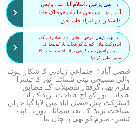
یہ بھی پڑھیں :
اسلام آباد سے واپس
آتے ہوئے مسیحی خاندان خوفناک حادثے
کا شکار، دو افراد جاں بحق
یہ بھی پڑھیں :
نوجوان قانون دان صادر ایم گل
ایڈووکیٹ ھائی کورٹ کو پنجاب بار کونسل نے
ہیومن رائٹس سب کمیٹی برائے اقلیت پنجاب کا
ممبر مقرر کر دیا
فیصل آباد ؛ اجتماعی زیادتی کا شکار ہونے
والی مسیحی بیٹی شمائلہ نور کا تیسرا
ملزم بھی گرفتار تفصیلات کے مطابق
شمائلہ نور کو اج شناخت پریڈ کے لیے
ڈسٹرکٹ جیل فیصل اباد میں لایا گیا جہاں
شناخت پریڈ کے بعد شمائلہ نور نے اپنے
تیسرے ملزم کو بھی پہچان لیا