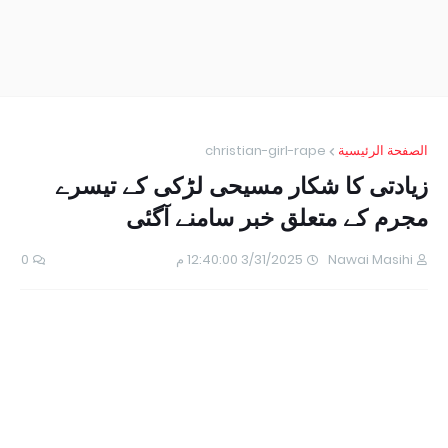
الصفحة الرئيسية
christian-girl-rape
زیادتی کا شکار مسیحی لڑکی کے تیسرے
مجرم کے متعلق خبر سامنے آگئی
Nawai Masihi
3/31/2025 12:40:00 م
0