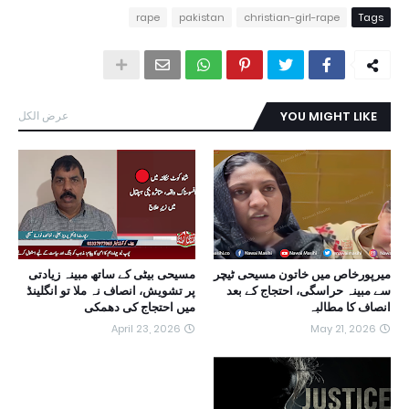
rape
pakistan
christian-girl-rape
Tags
YOU MIGHT LIKE
عرض الكل
میرپورخاص میں خاتون مسیحی ٹیچر
مسیحی بیٹی کے ساتھ مبینہ زیادتی
سے مبینہ حراسگی، احتجاج کے بعد
پر تشویش، انصاف نہ ملا تو انگلینڈ
انصاف کا مطالبہ
میں احتجاج کی دھمکی
April 23, 2026
May 21, 2026