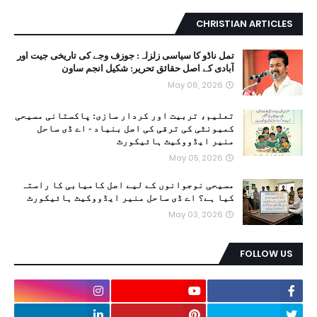
CHRISTIAN ARTICLES
تمل ناڈو کا سیاسی زلزلہ: جوزف وجے کی تاریخی جیت اور
آبادی کے اصل حقائق تحریر: شکیل انجم ساون
May 06, 2026
تعلیم، تربیت اور کردار سازی: پاکستانی مسیحی
کمیونٹی کی ترقی کی اصل بنیاد - اے ڈی ساحل
منیر ایڈووکیٹ ہائیکورٹ
May 05, 2026
مسیحی نوجوانوں کے لیے اصل کامیابی کا راستہ
کیا ہے؟ اے ڈی ساحل منیر ایڈووکیٹ ہائیکورٹ
May 03, 2026
FOLLOW US