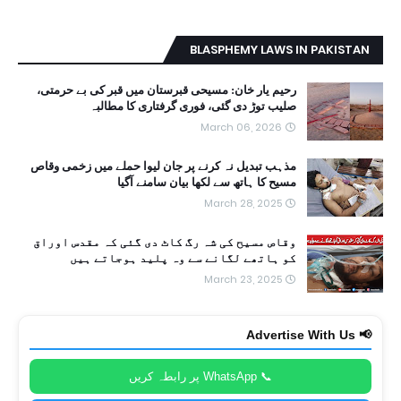
BLASPHEMY LAWS IN PAKISTAN
رحیم یار خان: مسیحی قبرستان میں قبر کی بے حرمتی،
صلیب توڑ دی گئی، فوری گرفتاری کا مطالبہ
March 06, 2026
مذہب تبدیل نہ کرنے پر جان لیوا حملے میں زخمی وقاص
مسیح کا ہاتھ سے لکھا بیان سامنے آگیا
March 28, 2025
وقاص مسیح کی شہ رگ کاٹ دی گئی کہ مقدس اوراق
کو ہاتھے لگانے سے وہ پلید ہوجاتے ہیں
March 23, 2025
📢 Advertise With Us
📞 WhatsApp پر رابطہ کریں