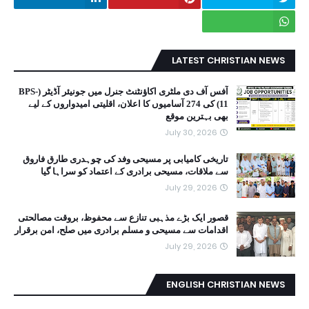
LATEST CHRISTIAN NEWS
آفس آف دی ملٹری اکاؤنٹنٹ جنرل میں جونیئر آڈیٹر (BPS-
11) کی 274 آسامیوں کا اعلان، اقلیتی امیدواروں کے لیے
بھی بہترین موقع
July 30, 2026
تاریخی کامیابی پر مسیحی وفد کی چوہدری طارق فاروق
سے ملاقات، مسیحی برادری کے اعتماد کو سراہا گیا
July 29, 2026
قصور ایک بڑے مذہبی تنازع سے محفوظ، بروقت مصالحتی
اقدامات سے مسیحی و مسلم برادری میں صلح، امن برقرار
July 29, 2026
ENGLISH CHRISTIAN NEWS