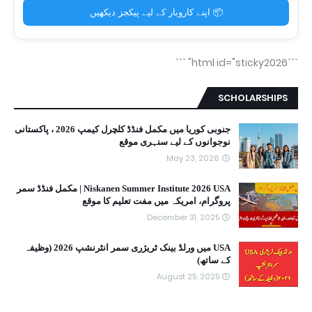
📦 اپنے کاروبار کے لیے پیکجز دیکھیں
```
```html id="sticky2026"
SCHOLARSHIPS
جنوبی کوریا میں مکمل فنڈڈ کلچرل کیمپ 2026 ، پاکستانی
نوجوانوں کے لیے سنہری موقع
May 23, 2026
Niskanen Summer Institute 2026 USA | مکمل فنڈڈ سمر
پروگرام، امریکہ میں مفت تعلیم کا موقع
December 31, 2025
USA میں ورلڈ بینک ٹریژری سمر انٹرنشپ 2026 (وظیفہ
کے ساتھ)
August 25, 2025