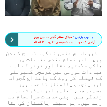
یہ بھی پڑھیں :
میثاق سنٹر گجرات میں یوم
آزادی کے حوالے سے خصوصی تقریب کا انعقاد
بابو طارق عاصی نے کہا کہ آج کے دن
چرچز اور تمام مقدس مقامات پر
ملکی سلامتی، بقا اور ترقی کے لیے
عبادات ہورہی ہیں کرسچن کمیونٹی
کے فیصلہ کن ووٹ کے باعث آج گجرات
اور پنجاب پاکستان کا حصہ ہیں۔
مسیحی طب، تعلیم اور دیگر شعبہ
زندگی میں اپنی خدمات سرانجام دے
رہے ہیں۔ ہم ہمیشہ پاکستان کی بقا