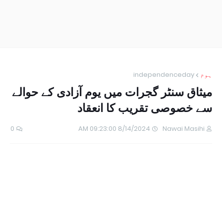
ہوم
independenceday
میثاق سنٹر گجرات میں یوم آزادی کے حوالے
سے خصوصی تقریب کا انعقاد
0
8/14/2024 09:23:00 AM
Nawai Masihi