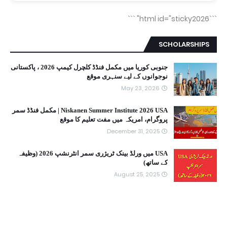
```
```html id="sticky2026"
SCHOLARSHIPS
جنوبی کوریا میں مکمل فنڈڈ کلچرل کیمپ 2026 ، پاکستانی
نوجوانوں کے لیے سنہری موقع
May 23, 2026
Niskanen Summer Institute 2026 USA | مکمل فنڈڈ سمر
پروگرام، امریکہ میں مفت تعلیم کا موقع
December 31, 2025
USA میں ورلڈ بینک ٹریژری سمر انٹرنشپ 2026 (وظیفہ
کے ساتھ)
August 25, 2025