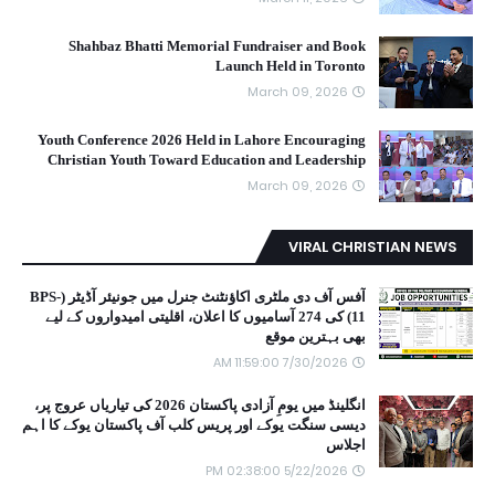
Shahbaz Bhatti Memorial Fundraiser and Book
Launch Held in Toronto
March 09, 2026
Youth Conference 2026 Held in Lahore Encouraging
Christian Youth Toward Education and Leadership
March 09, 2026
VIRAL CHRISTIAN NEWS
آفس آف دی ملٹری اکاؤنٹنٹ جنرل میں جونیئر آڈیٹر (BPS-
11) کی 274 آسامیوں کا اعلان، اقلیتی امیدواروں کے لیے
بھی بہترین موقع
7/30/2026 11:59:00 AM
انگلینڈ میں یومِ آزادی پاکستان 2026 کی تیاریاں عروج پر،
دیسی سنگت یوکے اور پریس کلب آف پاکستان یوکے کا اہم
اجلاس
5/22/2026 02:38:00 PM