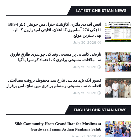
LATEST CHRISTIAN NEWS
آفس آف دی ملٹری اکاؤنٹنٹ جنرل میں جونیئر آڈیٹر (BPS-
11) کی 274 آسامیوں کا اعلان، اقلیتی امیدواروں کے لیے
بھی بہترین موقع
July 30, 2026
تاریخی کامیابی پر مسیحی وفد کی چوہدری طارق فاروق
سے ملاقات، مسیحی برادری کے اعتماد کو سراہا گیا
July 29, 2026
قصور ایک بڑے مذہبی تنازع سے محفوظ، بروقت مصالحتی
اقدامات سے مسیحی و مسلم برادری میں صلح، امن برقرار
July 29, 2026
ENGLISH CHRISTIAN NEWS
Sikh Community Hosts Grand Iftar for Muslims at
Gurdwara Janam Asthan Nankana Sahib
March 11, 2026