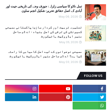
تمل ناڈو کا سیاسی زلزلہ: جوزف وجے کی تاریخی جیت اور
آبادی کے اصل حقائق تحریر: شکیل انجم ساون
May 06, 2026
تعلیم، تربیت اور کردار سازی: پاکستانی مسیحی
کمیونٹی کی ترقی کی اصل بنیاد - اے ڈی ساحل
منیر ایڈووکیٹ ہائیکورٹ
May 05, 2026
مسیحی نوجوانوں کے لیے اصل کامیابی کا راستہ
کیا ہے؟ اے ڈی ساحل منیر ایڈووکیٹ ہائیکورٹ
May 03, 2026
FOLLOW US