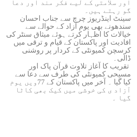
اور سلامتی کے لیے فکر مند اور دعا
گو رہتے ہیں۔
سینٹ اینڈریوز چرچ سے جناب
احسان
سندھونے بھی یوم آزاد کے حوالے سے
خیالات کا اظہار کرتے ہوئے میثاق سنٹر کی
افادیت اور پاکستان کے قیام و ترقی میں
کرسچن کمیونٹی کے کردار پر روشنی
ڈالی۔
تقریب کا آغاز تلاوت قرآن پاک اور
مسیحی کمیونٹی کی طرف سے دعا سے
کیا گیا ۔ آخر میں پاکستان کے 77ویں یوم
آزاد ی کی خوشی میں کیک بھی کاٹا
گیا ۔