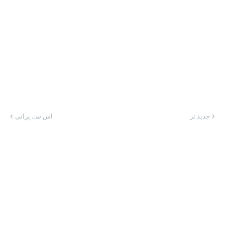
جدید تر
اس سے پرانی