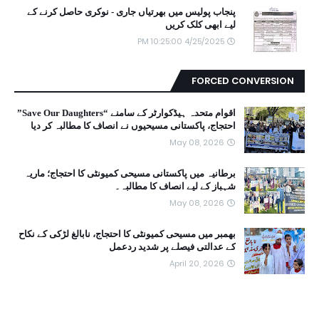
پنجاب پولیس میں بھرتیاں جاری - نوکری حاصل کرنے کے
لیے ابھی کلک کریں
4/25/2025 10:25:00 PM
FORCED CONVERSION
اقوام متحدہ ہیڈکوارٹر کے سامنے “Save Our Daughters”
احتجاج، پاکستانی مسیحیوں نے انصاف کا مطالبہ کر دیا
May 08, 2026
برطانیہ میں پاکستانی مسیحی کمیونٹی کا احتجاج؛ ماریہ
شہباز کے لیے انصاف کا مطالبہ۔
May 08, 2026
بھمبر میں مسیحی کمیونٹی کا احتجاج، نابالغ لڑکی کے نکاح
کے عدالتی فیصلے پر شدید ردعمل
April 20, 2026