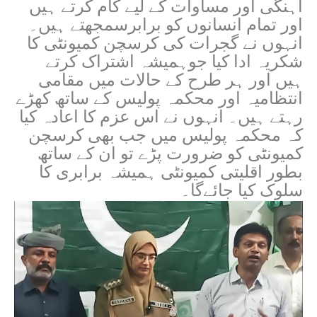
آہنگی اور مساوات کے لیے کام کرتے ہیں
اور تمام انسانوں کو برابرسمجھتے ہیں۔
انہوں نے گجرات کی کرسچن کمیونٹی کا
شکریہ ادا کیا جوہمیشہ اشتراک کرتے
ہیں اور ہر طرح کے حالات میں مقامی
انتظامیہ اور محکمہ پولیس کے ساتھ کھڑے
رہتے ہیں۔ انہوں نے اس عزم کا اعادہ کیا
کہ محکمہ پولیس میں جب بھی کرسچن
کمیونٹی کو ضرورت پڑے تو ان کے ساتھ
بطور اقلیتی کمیونٹی ہمیشہ برابری کا
سلوک کیا جائےگا۔