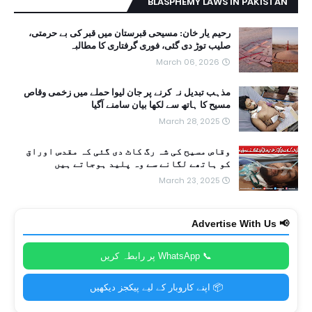
BLASPHEMY LAWS IN PAKISTAN
رحیم یار خان: مسیحی قبرستان میں قبر کی بے حرمتی،
صلیب توڑ دی گئی، فوری گرفتاری کا مطالبہ
March 06, 2026
مذہب تبدیل نہ کرنے پر جان لیوا حملے میں زخمی وقاص
مسیح کا ہاتھ سے لکھا بیان سامنے آگیا
March 28, 2025
وقاص مسیح کی شہ رگ کاٹ دی گئی کہ مقدس اوراق
کو ہاتھے لگانے سے وہ پلید ہوجاتے ہیں
March 23, 2025
📢 Advertise With Us
📞 WhatsApp پر رابطہ کریں
📦 اپنے کاروبار کے لیے پیکجز دیکھیں