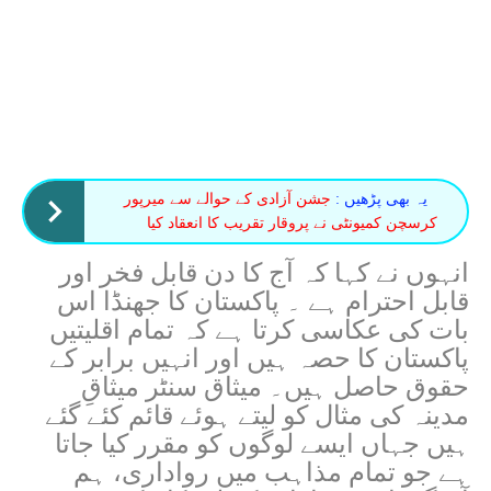
یہ بھی پڑھیں :
جشن آزادی کے حوالے سے میرپور
کرسچن کمیونٹی نے پروقار تقریب کا انعقاد کیا
انہوں نے کہا کہ آج کا دن قابل فخر اور
قابل احترام ہے ۔ پاکستان کا جھنڈا اس
بات کی عکاسی کرتا ہے کہ تمام اقلیتیں
پاکستان کا حصہ ہیں اور انہیں برابر کے
حقوق حاصل ہیں۔ میثاق سنٹر میثاقِ
مدینہ کی مثال کو لیتے ہوئے قائم کئے گئے
ہیں جہاں ایسے لوگوں کو مقرر کیا جاتا
ہے جو تمام مذاہب میں رواداری، ہم