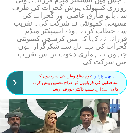
روزری کیتھولک پیرش گجرات کی طرف
سے بابو طارق عاصی اور گجرات کی
مسیحی کمیونٹی نے شرکت کی۔ تقریب
سے خطاب کرتے ہوئے انسپکٹر میڈم
فرزانہ نے کہا کہ میں کرسچن کمیونٹی
گجرات کی تہہ دل سے شکرگزار ہوں
جنہوں نے ہماری دعوت پر اس تقریب
میں شرکت کی۔
یہ بھی پڑھیں :
یوم دفاع وطن کی سرحدوں کے
محافظوں کی قربانیوں کو خراج تحسین پیش کرنے
کا دن ہے؛ آرچ بشپ ڈاکٹر جوزف ارشد