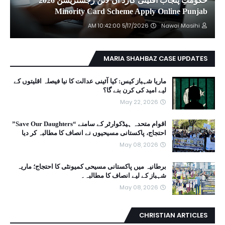
حکومتِ پنجاب اقلیتی کارڈ آن لائن رجسٹریشن 2026
Minority Card Scheme Apply Online Punjab
5/17/2026 10:42:00 AM
Nawai Masihi
MARIA SHAHBAZ CASE UPDATES
ماریا شہباز کیس: کیا آئینی عدالت کا نیا فیصلہ اقلیتوں کے
لیے امید کی کرن بنے گا؟
May 22, 2026
اقوام متحدہ ہیڈکوارٹر کے سامنے “Save Our Daughters”
احتجاج، پاکستانی مسیحیوں نے انصاف کا مطالبہ کر دیا
May 08, 2026
برطانیہ میں پاکستانی مسیحی کمیونٹی کا احتجاج؛ ماریہ
شہباز کے لیے انصاف کا مطالبہ۔
May 08, 2026
CHRISTIAN ARTICLES