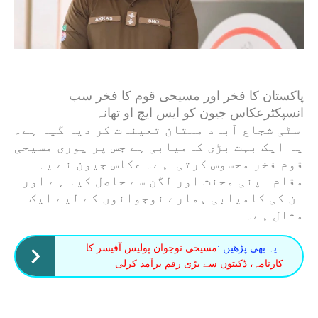
پاکستان کا فخر اور مسیحی قوم کا فخر سب
انسپکٹرعکاس جیون کو ایس ایچ او تھانہ
سٹی شجاع آباد ملتان تعینات کر دیا گیا ہے۔
یہ ایک بہت بڑی کامیابی ہے جس پر پوری مسیحی
قوم فخر محسوس کرتی ہے۔ عکاس جیون نے یہ
مقام اپنی محنت اور لگن سے حاصل کیا ہے اور
ان کی کامیابی ہمارے نوجوانوں کے لیے ایک
مثال ہے۔
یہ بھی پڑھیں :
مسیحی نوجوان پولیس آفیسر کا
کارنامہ، ڈکیتوں سے بڑی رقم برآمد کرلی