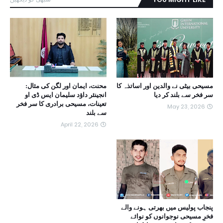
مسیحی بیٹی نے والدین اور اساتذہ کا
محنت، ایمان اور لگن کی مثال:
سر فخر سے بلند کر دیا
انجینئر داؤد سلیمان ایس ڈی او
تعینات، مسیحی برادری کا سر فخر
May 23, 2026
سے بلند
April 22, 2026
پنجاب پولیس میں بھرتی ہونے والے
فخرِ مسیحی نوجوانوں کو نوائے