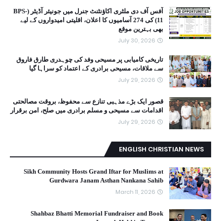
آفس آف دی ملٹری اکاؤنٹنٹ جنرل میں جونیئر آڈیٹر (BPS-
11) کی 274 آسامیوں کا اعلان، اقلیتی امیدواروں کے لیے
بھی بہترین موقع
July 30, 2026
تاریخی کامیابی پر مسیحی وفد کی چوہدری طارق فاروق
سے ملاقات، مسیحی برادری کے اعتماد کو سراہا گیا
July 29, 2026
قصور ایک بڑے مذہبی تنازع سے محفوظ، بروقت مصالحتی
اقدامات سے مسیحی و مسلم برادری میں صلح، امن برقرار
July 29, 2026
ENGLISH CHRISTIAN NEWS
Sikh Community Hosts Grand Iftar for Muslims at
Gurdwara Janam Asthan Nankana Sahib
March 11, 2026
Shahbaz Bhatti Memorial Fundraiser and Book