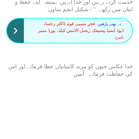
خدمت کرتے رہیں اور خدا انہیں ہمیشہ اپنے حفظ و
امان میں رکھے۔" - شکیل انجم ساون
یہ بھی پڑھیں :
فخرِ مسیی قوم ڈاکٹر رخسانہ
ڈیوڈ ایشیا پیسیفک ریجنل الائنس کیلئے بورڈ ممبر
نامزد
خدا عکاس جیون کو مزید کامیابیاں عطا فرمائے اور اس
کی حفاظت فرمائے۔ آمین