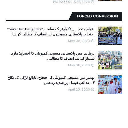
5/22/2026 02:38:00 PM
FORCED CONVERSION
اقوام متحدہ ہیڈکوارٹر کے سامنے “Save Our Daughters”
احتجاج، پاکستانی مسیحیوں نے انصاف کا مطالبہ کر دیا
May 08, 2026
برطانیہ میں پاکستانی مسیحی کمیونٹی کا احتجاج؛ ماریہ
شہباز کے لیے انصاف کا مطالبہ۔
May 08, 2026
بھمبر میں مسیحی کمیونٹی کا احتجاج، نابالغ لڑکی کے نکاح
کے عدالتی فیصلے پر شدید ردعمل
April 20, 2026