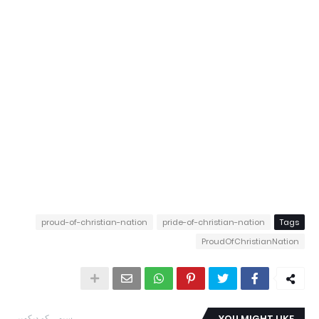
proud-of-christian-nation
pride-of-christian-nation
Tags
ProudOfChristianNation
YOU MIGHT LIKE
سبھی کو دیکھیں