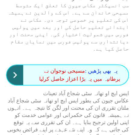
سب انسپکٹر عکاس جیون کا تعلق ایک متوسط ​​
مسیحی خاندان سے ہے۔ اس کے والدین نے ہمیشہ
اس کی تعلیم پر خصوصی توجہ دی۔ عکاس نے
ابتدائی تعلیم حاصل کی اور بعد میں پولیس
فورس میں شمولیت اختیار کی۔ اپنی محنت اور
دیانتداری سے پولیس فورس میں نمایاں مقام
حاصل کیا ہے۔
یہ بھی پڑھیں :
مسیحی نوجوان نے
برطانیہ میں یہ بڑا اعزاز حاصل کرلیا
ایس ایچ او تھانہ سٹی شجاع آباد تعینات
عکاس جیون کی بطور ایس ایچ او تھانہ سٹی شجاع آباد
ملتان تقرری ان کی محنت اور لگن کا نتیجہ ہے۔ انہوں
نے ہمیشہ قانون کی حکمرانی اور عوامی خدمت کو
اپنی اولین ترجیح بنایا ہے۔ ان کی تقرری سے یہ توقع
کی جاتی ہے کہ وہ اپنے نئے عہدے پر اپنے فرائض بخوبی