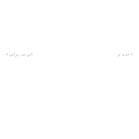
جدید تر
اس سے پرانی