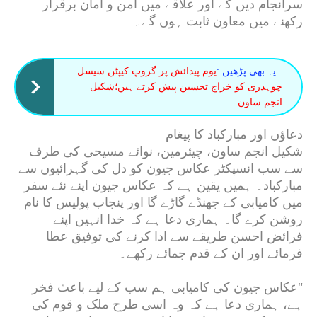
سرانجام دیں گے اور علاقے میں امن و امان برقرار
رکھنے میں معاون ثابت ہوں گے۔
یہ بھی پڑھیں :
یوم پیدائش پر گروپ کیپٹن سیسل
چوہدری کو خراج تحسین پیش کرتے ہیں؛شکیل
انجم ساون
دعاؤں اور مبارکباد کا پیغام
شکیل انجم ساون، چیئرمین، نوائے مسیحی کی طرف
سے سب انسپکٹر عکاس جیون کو دل کی گہرائیوں سے
مبارکباد۔ ہمیں یقین ہے کہ عکاس جیون اپنے نئے سفر
میں کامیابی کے جھنڈے گاڑے گا اور پنجاب پولیس کا نام
روشن کرے گا۔ ہماری دعا ہے کہ خدا انہیں اپنے
فرائض احسن طریقے سے ادا کرنے کی توفیق عطا
فرمائے اور ان کے قدم جمائے رکھے۔
"عکاس جیون کی کامیابی ہم سب کے لیے باعث فخر
ہے، ہماری دعا ہے کہ وہ اسی طرح ملک و قوم کی