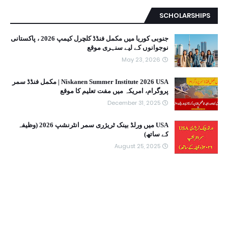
SCHOLARSHIPS
جنوبی کوریا میں مکمل فنڈڈ کلچرل کیمپ 2026 ، پاکستانی
نوجوانوں کے لیے سنہری موقع
May 23, 2026
Niskanen Summer Institute 2026 USA | مکمل فنڈڈ سمر
پروگرام، امریکہ میں مفت تعلیم کا موقع
December 31, 2025
USA میں ورلڈ بینک ٹریژری سمر انٹرنشپ 2026 (وظیفہ
کے ساتھ)
August 25, 2025