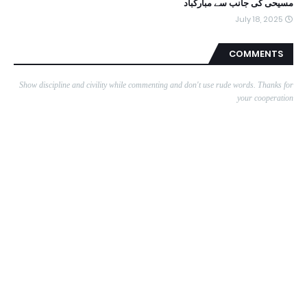
مسیحی کی جانب سے مبارکباد
July 18, 2025
COMMENTS
Show discipline and civility while commenting and don't use rude words. Thanks for
your cooperation