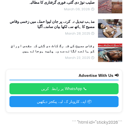
صلیب توڑ دی گئی، فوری گرفتاری کا مطالبہ
March 06, 2026
مذہب تبدیل نہ کرنے پر جان لیوا حملے میں زخمی وقاص
مسیح کا ہاتھ سے لکھا بیان سامنے آگیا
March 28, 2025
وقاص مسیح کی شہ رگ کاٹ دی گئی کہ مقدس اوراق
کو ہاتھے لگانے سے وہ پلید ہوجاتے ہیں
March 23, 2025
📢 Advertise With Us
📞 WhatsApp پر رابطہ کریں
📦 اپنے کاروبار کے لیے پیکجز دیکھیں
```
```html id="sticky2026"