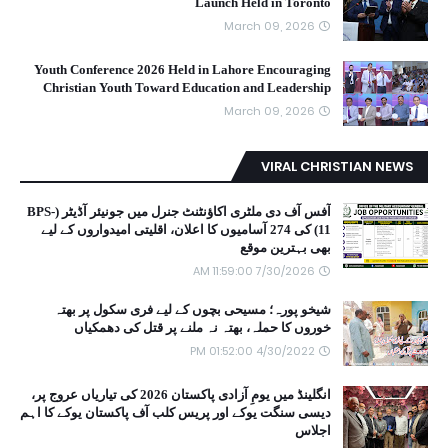
Launch Held in Toronto
March 09, 2026
Youth Conference 2026 Held in Lahore Encouraging
Christian Youth Toward Education and Leadership
March 09, 2026
VIRAL CHRISTIAN NEWS
آفس آف دی ملٹری اکاؤنٹنٹ جنرل میں جونیئر آڈیٹر (BPS-
11) کی 274 آسامیوں کا اعلان، اقلیتی امیدواروں کے لیے
بھی بہترین موقع
7/30/2026 11:59:00 AM
شیخو پورہ؛ مسیحی بچوں کے لیے فری سکول پر بھتہ
خوروں کا حملہ، بھتہ نہ ملنے پر قتل کی دھمکیاں
4/30/2022 01:52:00 PM
انگلینڈ میں یومِ آزادی پاکستان 2026 کی تیاریاں عروج پر،
دیسی سنگت یوکے اور پریس کلب آف پاکستان یوکے کا اہم
اجلاس