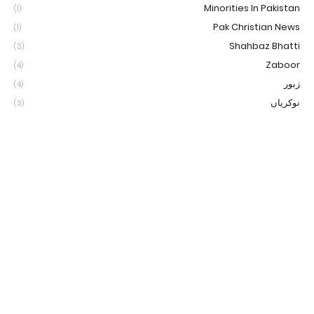
Minorities In Pakistan
(1)
Pak Christian News
(1)
Shahbaz Bhatti
(3)
Zaboor
(4)
زبور
(4)
نوکریاں
(3)