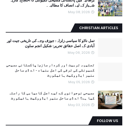
برطانیہ میں پاکستانی مسیحی کمیونٹی کا احتجاج؛ ماریہ
شہباز کے لیے انصاف کا مطالبہ۔
May 08, 2026
CHRISTIAN ARTICLES
تمل ناڈو کا سیاسی زلزلہ: جوزف وجے کی تاریخی جیت اور
آبادی کے اصل حقائق تحریر: شکیل انجم ساون
May 06, 2026
تعلیم، تربیت اور کردار سازی: پاکستانی مسیحی
کمیونٹی کی ترقی کی اصل بنیاد - اے ڈی ساحل
منیر ایڈووکیٹ ہائیکورٹ
May 05, 2026
مسیحی نوجوانوں کے لیے اصل کامیابی کا راستہ
کیا ہے؟ اے ڈی ساحل منیر ایڈووکیٹ ہائیکورٹ
May 03, 2026
FOLLOW US