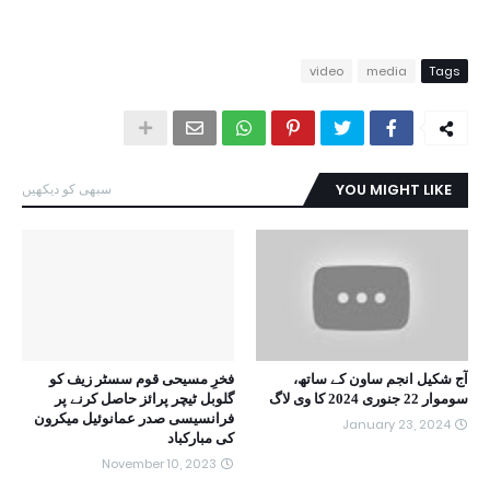
video
media
Tags
YOU MIGHT LIKE
سبھی کو دیکھیں
آج شکیل انجم ساون کے ساتھ،
فخرِ مسیحی قوم سسٹر زیف کو
سوموار 22 جنوری 2024 کا وی لاگ
گلوبل ٹیچر پرائز حاصل کرنے پر
فرانسیسی صدر عمانوئیل میکرون
January 23, 2024
کی مبارکباد
November 10, 2023