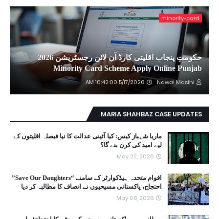
minority-card
حکومتِ پنجاب اقلیتی کارڈ آن لائن رجسٹریشن 2026
Minority Card Scheme Apply Online Punjab
5/17/2026 10:42:00 AM
Nawai Masihi
MARIA SHAHBAZ CASE UPDATES
ماریا شہباز کیس: کیا آئینی عدالت کا نیا فیصلہ اقلیتوں کے
لیے امید کی کرن بنے گا؟
May 22, 2026
اقوام متحدہ ہیڈکوارٹر کے سامنے “Save Our Daughters”
احتجاج، پاکستانی مسیحیوں نے انصاف کا مطالبہ کر دیا
May 08, 2026