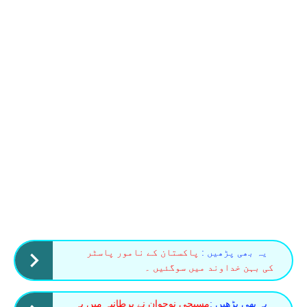
یہ بھی پڑھیں :
پاکستان کے نامور پاسٹر
کی بہن خداوند میں سوگئیں ۔
یہ بھی پڑھیں :
مسیحی نوجوان نے برطانیہ میں یہ