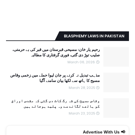
BLASPHEMY LAWS IN PAKISTAN
رحیم یار خان: مسیحی قبرستان میں قبر کی بے حرمتی،
صلیب توڑ دی گئی، فوری گرفتاری کا مطالبہ
March 06, 2026
مذہب تبدیل نہ کرنے پر جان لیوا حملے میں زخمی وقاص
مسیح کا ہاتھ سے لکھا بیان سامنے آگیا
March 28, 2025
وقاص مسیح کی شہ رگ کاٹ دی گئی کہ مقدس اوراق
کو ہاتھے لگانے سے وہ پلید ہوجاتے ہیں
March 23, 2025
📢 Advertise With Us