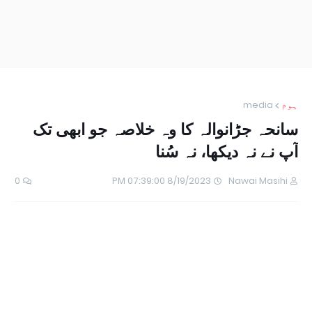
ہوم
media
سانحہ جڑانوالہ کا وہ خلاصہ جو ابھی تک
آپ نے نہ دیکھا، نہ سُنا
0
8/19/2023 07:39:00 PM
Nawai Masihi