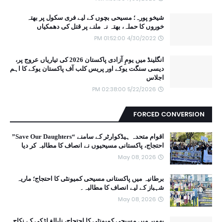
شیخو پورہ؛ مسیحی بچوں کے لیے فری سکول پر بھتہ
خوروں کا حملہ، بھتہ نہ ملنے پر قتل کی دھمکیاں
4/30/2022 01:52:00 PM
انگلینڈ میں یومِ آزادی پاکستان 2026 کی تیاریاں عروج پر،
دیسی سنگت یوکے اور پریس کلب آف پاکستان یوکے کا اہم
اجلاس
5/22/2026 02:38:00 PM
FORCED CONVERSION
اقوام متحدہ ہیڈکوارٹر کے سامنے “Save Our Daughters”
احتجاج، پاکستانی مسیحیوں نے انصاف کا مطالبہ کر دیا
May 08, 2026
برطانیہ میں پاکستانی مسیحی کمیونٹی کا احتجاج؛ ماریہ
شہباز کے لیے انصاف کا مطالبہ۔
May 08, 2026
بھمبر میں مسیحی کمیونٹی کا احتجاج، نابالغ لڑکی کے نکاح