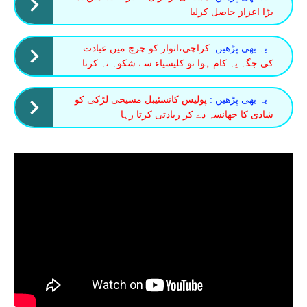
بڑا اعزاز حاصل کرلیا
یہ بھی پڑھیں :
کراچی،اتوار کو چرچ میں عبادت
کی جگہ یہ کام ہوا تو کلیسیاء سے شکوہ نہ کرنا
یہ بھی پڑھیں :
پولیس کانسٹیبل مسیحی لڑکی کو
شادی کا جھانسہ دے کر زیادتی کرتا رہا