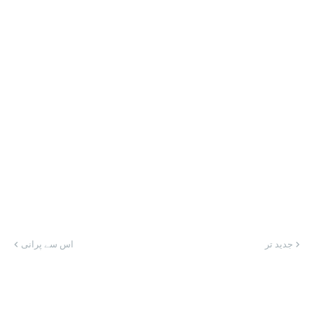
جدید تر
اس سے پرانی