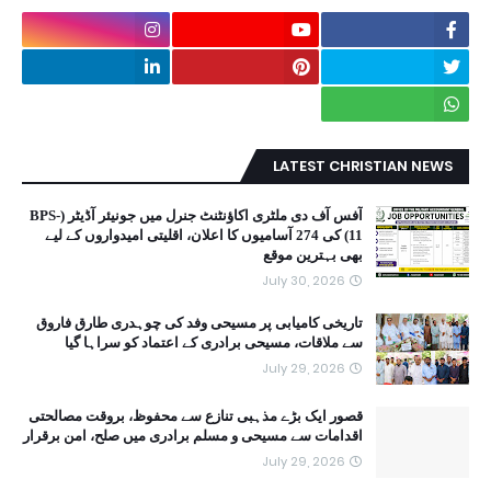
LATEST CHRISTIAN NEWS
آفس آف دی ملٹری اکاؤنٹنٹ جنرل میں جونیئر آڈیٹر (BPS-
11) کی 274 آسامیوں کا اعلان، اقلیتی امیدواروں کے لیے
بھی بہترین موقع
July 30, 2026
تاریخی کامیابی پر مسیحی وفد کی چوہدری طارق فاروق
سے ملاقات، مسیحی برادری کے اعتماد کو سراہا گیا
July 29, 2026
قصور ایک بڑے مذہبی تنازع سے محفوظ، بروقت مصالحتی
اقدامات سے مسیحی و مسلم برادری میں صلح، امن برقرار
July 29, 2026