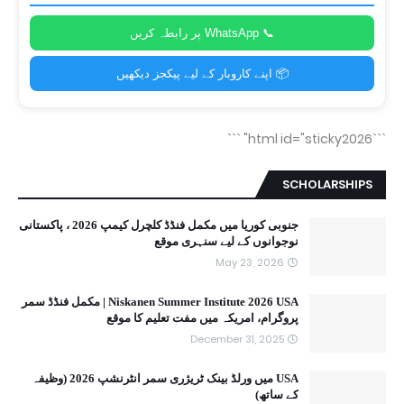
📞 WhatsApp پر رابطہ کریں
📦 اپنے کاروبار کے لیے پیکجز دیکھیں
```
```html id="sticky2026"
SCHOLARSHIPS
جنوبی کوریا میں مکمل فنڈڈ کلچرل کیمپ 2026 ، پاکستانی
نوجوانوں کے لیے سنہری موقع
May 23, 2026
Niskanen Summer Institute 2026 USA | مکمل فنڈڈ سمر
پروگرام، امریکہ میں مفت تعلیم کا موقع
December 31, 2025
USA میں ورلڈ بینک ٹریژری سمر انٹرنشپ 2026 (وظیفہ
کے ساتھ)