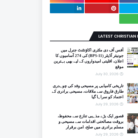
LATEST CHRISTIAN
آفس آف دی ملٹری اکاؤنٹنٹ جنرل میں
جونیئر آڈیٹر (BPS-11) کی 274 آسامیوں کا
اعلان، اقلیتی امیدواروں کے لیے بھی بہترین
موقع
July 30, 2026
تاریخی کامیابی پر مسیحی وفد کی چوہدری
طارق فاروق سے ملاقات، مسیحی برادری کے
اعتماد کو سراہا گیا
July 29, 2026
قصور ایک بڑے مذہبی تنازع سے محفوظ،
بروقت مصالحتی اقدامات سے مسیحی و
مسلم برادری میں صلح، امن برقرار
July 29, 2026