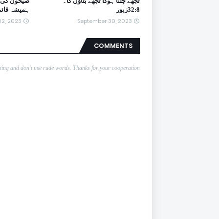
تجھے چلنا ہوگا تجھے بتاؤں گا۔
صیحون کی ما
32:8زبور
ہمیشہ قائم ہے
2, 2023
September 30, 2023
COMMENTS
nting and don't use rude words. Thanks for your cooperation