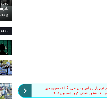
unjab
sihi
DATES
ر نرم دِل ہو اور جِس طرح خُدا نے مسِیح میں
ے کے قصُور مُعاف کرو۔ اِفسِیوں 32:4