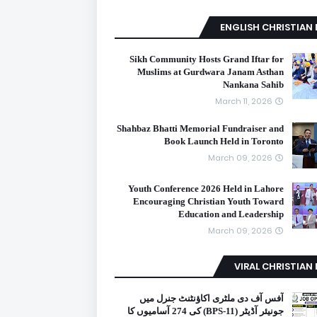
ENGLISH CHRISTIAN
Sikh Community Hosts Grand Iftar for
Muslims at Gurdwara Janam Asthan
Nankana Sahib
March 11, 2026
Shahbaz Bhatti Memorial Fundraiser and
Book Launch Held in Toronto
March 09, 2026
Youth Conference 2026 Held in Lahore
Encouraging Christian Youth Toward
Education and Leadership
March 09, 2026
VIRAL CHRISTIAN
آفس آف دی ملٹری اکاؤنٹنٹ جنرل میں
جونیئر آڈیٹر (BPS-11) کی 274 آسامیوں کا