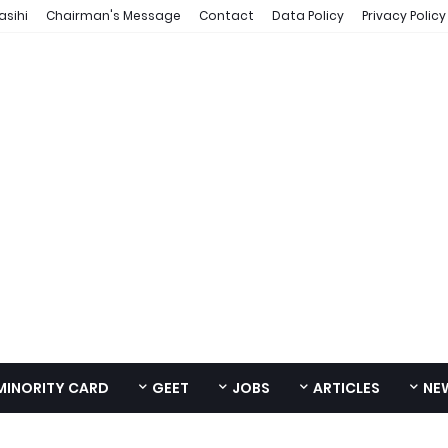
asihi
Chairman's Message
Contact
Data Policy
Privacy Policy
MINORITY CARD
GEET
JOBS
ARTICLES
NE