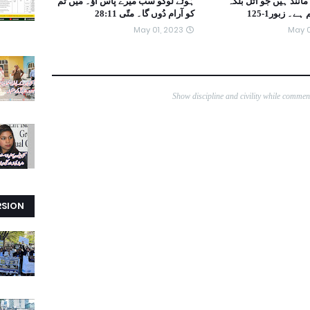
نند ہیں جو اٹل بلکہ
ہُوئے لوگو سب میرے پاس آؤ۔ مَیں تُم
۔ زبور1-125
کو آرام دُوں گا۔ متّی 11:‏28
May 01, 2023
May 0
Show discipline and civility while comme
RSION