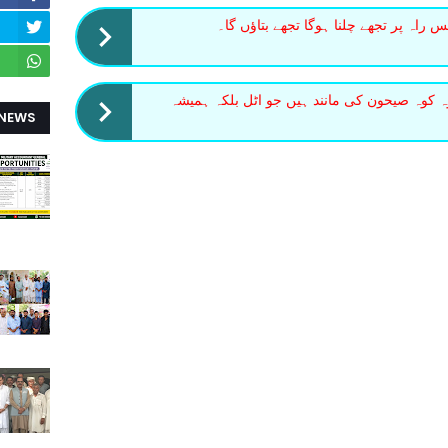
س راہ پر تجھے چلنا ہوگا تجھے بتاؤں گا۔
وہ کوہ صیحون کی مانند ہیں جو اٹل بلکہ ہمیشہ
 NEWS