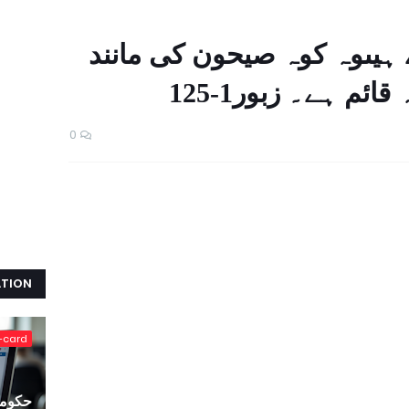
 ہیںوہ کوہ صیحون کی مانند
ئم ہے۔ زبور1-125
0
ATION
-card
حکومت