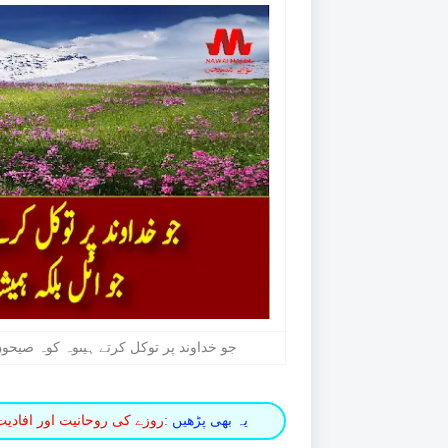
جو خداوند پر توکل کرتے ہیںوہ کوہ صیحون ک
یہ بھی پڑھیں :
روزے کی روحانیت اور افادی