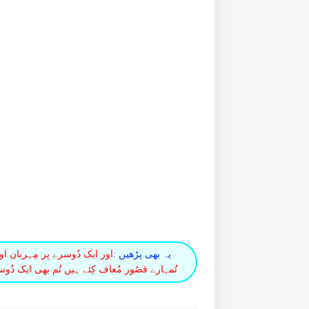
یہ بھی پڑھیں :
اور ایک دُوسرے پر مِہربان او
تُمہارے قصُور مُعاف کِئے ہیں تُم بھی ایک دُوسر