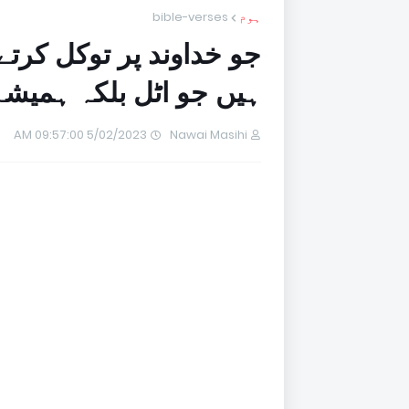
ہوم
bible-verses
جو خداوند پر توکل کرتے
ہیں جو اٹل بلکہ ہمیشہ قا
5/02/2023 09:57:00 AM
Nawai Masihi