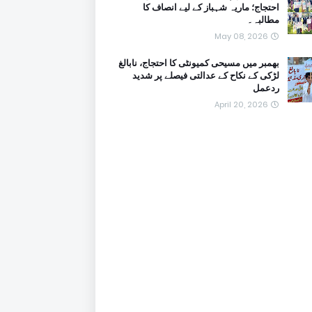
احتجاج؛ ماریہ شہباز کے لیے انصاف کا
مطالبہ۔
May 08, 2026
بھمبر میں مسیحی کمیونٹی کا احتجاج، نابالغ
لڑکی کے نکاح کے عدالتی فیصلے پر شدید
ردعمل
April 20, 2026