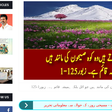
ICLES
ی مانند ہیں جو اٹل بلکہ ہمیشہ قائم ہے۔ زبور1-125
OW US
ت - مسیحی روزے کے حوالے سے معلوماتی تحریر