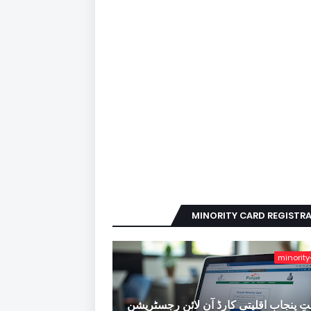
MINORITY CARD REGISTR
minority
ِ پنجاب اقلیتی کارڈ آن لائن رجسٹریشن