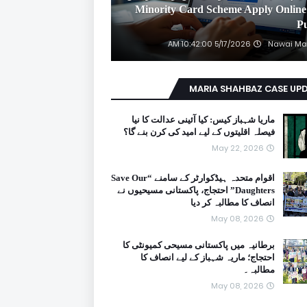
2026 Minority Card Scheme Apply Online
P
5/17/2026 10:42:00 AM
Nawai Ma
MARIA SHAHBAZ CASE UP
ماریا شہباز کیس: کیا آئینی عدالت کا نیا
فیصلہ اقلیتوں کے لیے امید کی کرن بنے گا؟
May 22, 2026
اقوام متحدہ ہیڈکوارٹر کے سامنے “Save Our
Daughters” احتجاج، پاکستانی مسیحیوں نے
انصاف کا مطالبہ کر دیا
May 08, 2026
برطانیہ میں پاکستانی مسیحی کمیونٹی کا
احتجاج؛ ماریہ شہباز کے لیے انصاف کا
مطالبہ۔
May 08, 2026