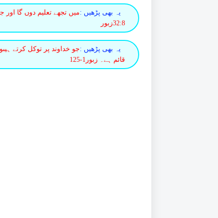
یہ بھی پڑھیں :
میں تجھے تعلیم دوں گا اور ج
32:8زبور
یہ بھی پڑھیں :
جو خداوند پر توکل کرتے ہیں
قائم ہے۔ زبور1-125