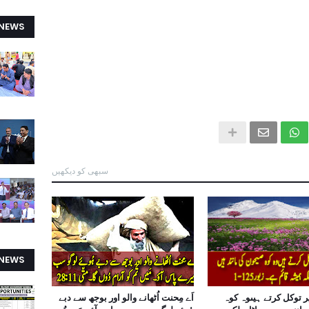
 NEWS
سبھی کو دیکھیں
 NEWS
ر توکل کرتے ہیںوہ کوہ
اَے مِحنت اُٹھانے والو اور بوجھ سے دبے