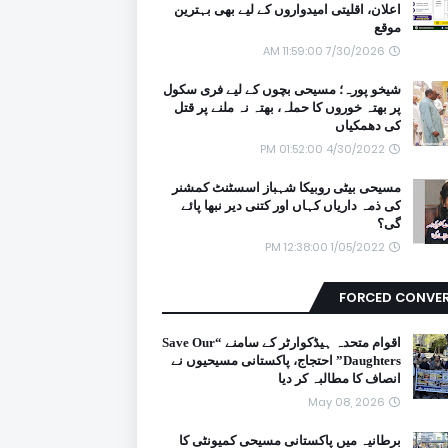
اعلان، اقلیتی امیدواروں کے لیے بھی بہترین
موقع
7/30/2026 11:59:00 AM
شیخو پورہ؛ مسیحی بچوں کے لیے فری سکول
پر بھتہ خوروں کا حملہ، بھتہ نہ ملنے پر قتل
کی دھمکیاں
4/30/2022 01:52:00 PM
مسیحی بیٹی روبیکا شہباز اسسٹنٹ کمشنر
کی ذمہ داریاں کہاں اور کتنی دیر نبھا پائے
گی؟
1/05/2022 12:38:00 PM
FORCED CONVE
اقوام متحدہ ہیڈکوارٹر کے سامنے “Save Our
Daughters” احتجاج، پاکستانی مسیحیوں نے
انصاف کا مطالبہ کر دیا
May 08, 2026
برطانیہ میں پاکستانی مسیحی کمیونٹی کا