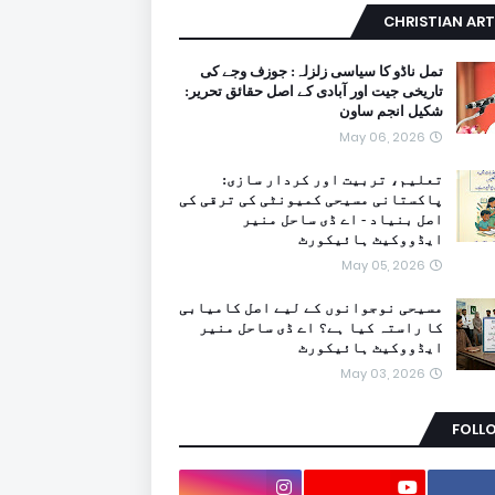
CHRISTIAN ART
تمل ناڈو کا سیاسی زلزلہ: جوزف وجے کی
تاریخی جیت اور آبادی کے اصل حقائق تحریر:
شکیل انجم ساون
May 06, 2026
تعلیم، تربیت اور کردار سازی:
پاکستانی مسیحی کمیونٹی کی ترقی کی
اصل بنیاد - اے ڈی ساحل منیر
ایڈووکیٹ ہائیکورٹ
May 05, 2026
مسیحی نوجوانوں کے لیے اصل کامیابی
کا راستہ کیا ہے؟ اے ڈی ساحل منیر
ایڈووکیٹ ہائیکورٹ
May 03, 2026
FOLL