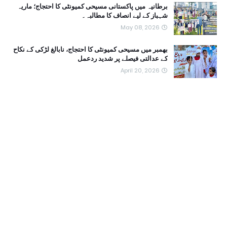
برطانیہ میں پاکستانی مسیحی کمیونٹی کا احتجاج؛ ماریہ
شہباز کے لیے انصاف کا مطالبہ۔
May 08, 2026
بھمبر میں مسیحی کمیونٹی کا احتجاج، نابالغ لڑکی کے نکاح
کے عدالتی فیصلے پر شدید ردعمل
April 20, 2026