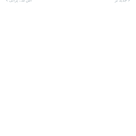
جدید تر
اس سے پرانی