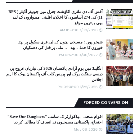
آفس آف دی ملٹری اکاؤنٹنٹ جنرل میں جونیئر آڈیٹر (BPS-
11) کی 274 آسامیوں کا اعلان، اقلیتی امیدواروں کے لیے
بھی بہترین موقع
7/30/2026 11:59:00 AM
شیخو پورہ؛ مسیحی بچوں کے لیے فری سکول پر بھتہ
خوروں کا حملہ، بھتہ نہ ملنے پر قتل کی دھمکیاں
4/30/2022 01:52:00 PM
انگلینڈ میں یومِ آزادی پاکستان 2026 کی تیاریاں عروج پر،
دیسی سنگت یوکے اور پریس کلب آف پاکستان یوکے کا اہم
اجلاس
5/22/2026 02:38:00 PM
FORCED CONVERSION
اقوام متحدہ ہیڈکوارٹر کے سامنے “Save Our Daughters”
احتجاج، پاکستانی مسیحیوں نے انصاف کا مطالبہ کر دیا
May 08, 2026