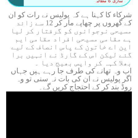
سازی کا مطالبہ
شرکاء کا کہنا ہے کہ پولیس نے رات کو ان
کے گھروں پر چھاپے مار کر 12 سے زائد
مسیحی نوجوانوں کو گرفتار کر لیا
ہے مقامی مسیحی افراد مقامی ایم
این اے خاتون کے پاس انصاف کے لیے
گئے لیکن اس کے گارڈ نے انہیں برا
بھلا کہہ کر واپس بھیج دیا ۔
اب وہ تھانے کی طرف جا رہے ہیں جہاں
اگر پولیس نے ان کی بات نہ سنی تو وہ
روڈ بند کر کے احتجاج کریں گے۔