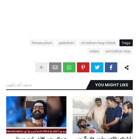
Persecution
pakistan
christian-boy-killed
Tags
video
schristian boy
YOU MIGHT LIKE
سبھی کو دیکھیں
راولپنڈی: ڈالفن پولیس فائرنگ سے
صوبائی وزیر اقلیتی امور سردار