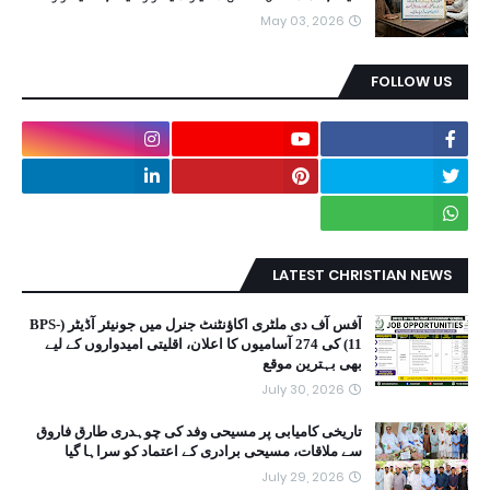
May 03, 2026
FOLLOW US
LATEST CHRISTIAN NEWS
آفس آف دی ملٹری اکاؤنٹنٹ جنرل میں جونیئر آڈیٹر (BPS-
11) کی 274 آسامیوں کا اعلان، اقلیتی امیدواروں کے لیے
بھی بہترین موقع
July 30, 2026
تاریخی کامیابی پر مسیحی وفد کی چوہدری طارق فاروق
سے ملاقات، مسیحی برادری کے اعتماد کو سراہا گیا
July 29, 2026