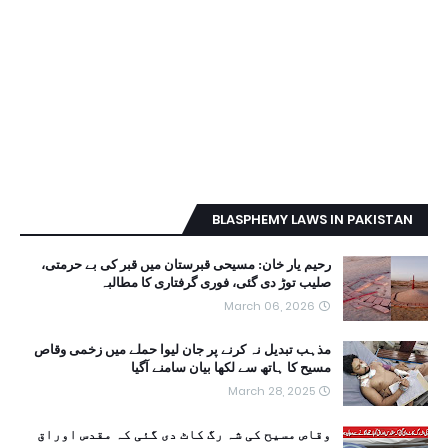
BLASPHEMY LAWS IN PAKISTAN
رحیم یار خان: مسیحی قبرستان میں قبر کی بے حرمتی،
صلیب توڑ دی گئی، فوری گرفتاری کا مطالبہ
March 06, 2026
مذہب تبدیل نہ کرنے پر جان لیوا حملے میں زخمی وقاص
مسیح کا ہاتھ سے لکھا بیان سامنے آگیا
March 28, 2025
وقاص مسیح کی شہ رگ کاٹ دی گئی کہ مقدس اوراق