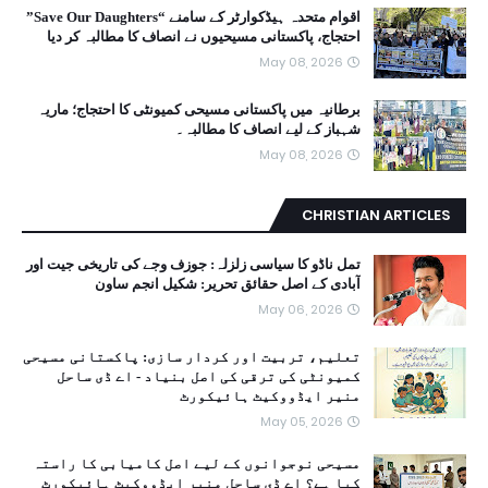
اقوام متحدہ ہیڈکوارٹر کے سامنے “Save Our Daughters”
احتجاج، پاکستانی مسیحیوں نے انصاف کا مطالبہ کر دیا
May 08, 2026
برطانیہ میں پاکستانی مسیحی کمیونٹی کا احتجاج؛ ماریہ
شہباز کے لیے انصاف کا مطالبہ۔
May 08, 2026
CHRISTIAN ARTICLES
تمل ناڈو کا سیاسی زلزلہ: جوزف وجے کی تاریخی جیت اور
آبادی کے اصل حقائق تحریر: شکیل انجم ساون
May 06, 2026
تعلیم، تربیت اور کردار سازی: پاکستانی مسیحی
کمیونٹی کی ترقی کی اصل بنیاد - اے ڈی ساحل
منیر ایڈووکیٹ ہائیکورٹ
May 05, 2026
مسیحی نوجوانوں کے لیے اصل کامیابی کا راستہ
کیا ہے؟ اے ڈی ساحل منیر ایڈووکیٹ ہائیکورٹ