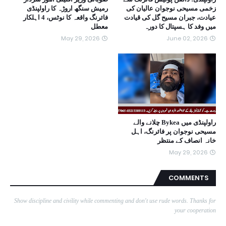
زخمی مسیحی نوجوان عالیان کی
رمیش سنگھ اروڑہ کا راولپنڈی
عیادت، جبران مسیح گل کی قیادت
فائرنگ واقعہ کا نوٹس، 4 اہلکار
میں وفد کا ہسپتال کا دورہ
معطل
May 29, 2026
June 02, 2026
راولپنڈی میں Bykea چلانے والے
مسیحی نوجوان پر فائرنگ، اہل
خانہ انصاف کے منتظر
May 29, 2026
COMMENTS
Show discipline and civility while commenting and don't use rude words. Thanks for
your cooperation