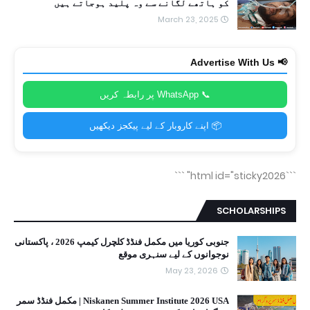
کو ہاتھے لگانے سے وہ پلید ہوجاتے ہیں
March 23, 2025
📢 Advertise With Us
📞 WhatsApp پر رابطہ کریں
📦 اپنے کاروبار کے لیے پیکجز دیکھیں
```
```html id="sticky2026"
SCHOLARSHIPS
جنوبی کوریا میں مکمل فنڈڈ کلچرل کیمپ 2026 ، پاکستانی
نوجوانوں کے لیے سنہری موقع
May 23, 2026
Niskanen Summer Institute 2026 USA | مکمل فنڈڈ سمر