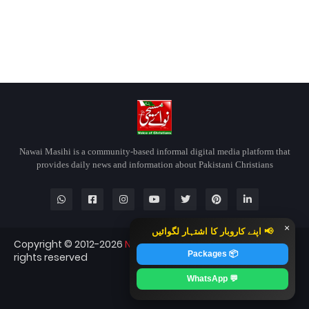
Nawai Masihi is a community-based informal digital media platform that
provides daily news and information about Pakistani Christians
×
📢 اپنے کاروبار کا اشتہار لگوائیں
Copyright © 2012-2026
Nawai Masihi
Nawai Masihi — All
📦 Packages
rights reserved
Blogger Templates
CopyBloggerThemes.com
💬 WhatsApp
RTL Version
Contact
About
Home