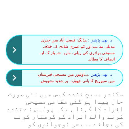
یہ بھی پڑھیں :
ہیڈنگ: فیصل آباد میں جبری
تبدیلی مذہب اور کم عمری شادی کے خلاف
مسیحی برادری کی ریلی، ماریہ شہباز کے لیے
انصاف کا مطالبہ
یہ بھی پڑھیں :
بہاولپور میں مسیحی قبرستان
میں سیوریج کا پانی چھوڑنے پر شدید تشویش
سکندر مسیح تشدد کیس میں نئی صورت
حال پیدا ہو گئی مقامی مسیحی
افراد کا کہنا ہے کہ پولیس نے تشدد
کرنے والے افراد کو گرفتار کرنے
کی بجائے مسیحی نوجوانوں کو