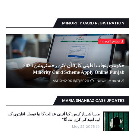
MINORITY CARD REGISTRATION
minority-card
حکومتِ پنجاب اقلیتی کارڈ آن لائن رجسٹریشن 2026
Minority Card Scheme Apply Online Punjab
5/17/2026 10:42:00 AM
Nawai Masihi
MARIA SHAHBAZ CASE UPDATES
ماریا شہباز کیس: کیا آئینی عدالت کا نیا فیصلہ اقلیتوں کے
لیے امید کی کرن بنے گا؟
May 22, 2026