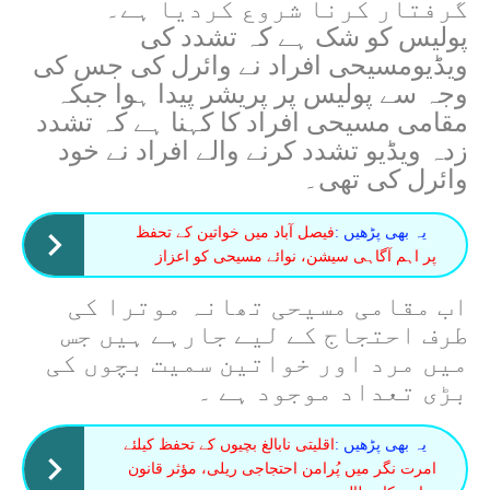
گرفتار کرنا شروع کردیا ہے۔
پولیس کو شک ہے کہ تشدد کی
ویڈیومسیحی افراد نے وائرل کی جس کی
وجہ سے پولیس پر پریشر پیدا ہوا جبکہ
مقامی مسیحی افراد کا کہنا ہے کہ تشدد
زدہ ویڈیو تشدد کرنے والے افراد نے خود
وائرل کی تھی۔
یہ بھی پڑھیں :
فیصل آباد میں خواتین کے تحفظ
پر اہم آگاہی سیشن، نوائے مسیحی کو اعزاز
اب مقامی مسیحی تھانہ موترا کی
طرف احتجاج کے لیے جارہے ہیں جس
میں مرد اور خواتین سمیت بچوں کی
بڑی تعداد موجود ہے ۔
یہ بھی پڑھیں :
اقلیتی نابالغ بچیوں کے تحفظ کیلئے
امرت نگر میں پُرامن احتجاجی ریلی، مؤثر قانون