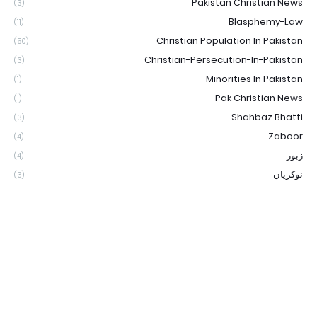
Pakistan Christian News
(3)
Blasphemy-Law
(11)
Christian Population In Pakistan
(50)
Christian-Persecution-In-Pakistan
(3)
Minorities In Pakistan
(1)
Pak Christian News
(1)
Shahbaz Bhatti
(3)
Zaboor
(4)
زبور
(4)
نوکریاں
(3)