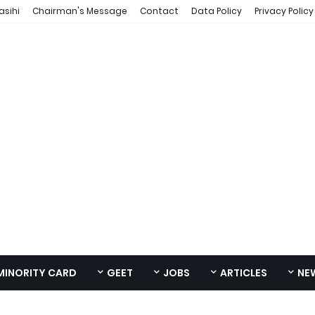
asihi
Chairman's Message
Contact
Data Policy
Privacy Policy
MINORITY CARD
GEET
JOBS
ARTICLES
NE