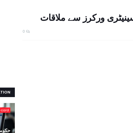
ینیٹری ورکرز سے ملاقات
0
ATION
-card
حکومت