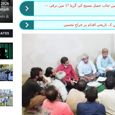
ڈسٹرکٹ جوڈیشری وہاڑی میں جناب جمیل مسیح کی گریڈ 17 میں ترقی —
unjab
sihi
 کے تاریخی اقدام پر خراجِ تحسین
DATES