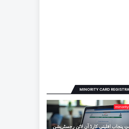
MINORITY CARD REGISTR
minority
ِ پنجاب اقلیتی کارڈ آن لائن رجسٹریشن