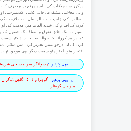
ورکرز سے ملاقات کی۔ اس موقع پر برطرف کیے گئے 
والی معاشی مشکلات، فاقہ کشی، کسمپرسی اور ذہنی 
انتظامیہ کی جانب سے سالہاسال سے ملازمت کرنے 
کرنے کے اقدام کی شدید الفاظ میں مذمت کی اور اپ
امتیاز نے انکے جائز حقوق و انصاف کے حصول کے ل
عملدرآمد کروانے کے حوالے سے جناب ڈاکٹر شعیب
کرنے کے لیے درخواستیں تحریر کرنے میں متاثرہ 
افتخار مٹو، اختر مٹو سمیت دیگر بھی موجود تھے۔
یہ بھی پڑھیں :
رسولنگر میں مسیحی قبرستان کے لیے 5 کنال 13 
یہ بھی پڑھیں :
گوجرانوالہ کے گاؤں ڈوگراں و
ملزمان گرفتار