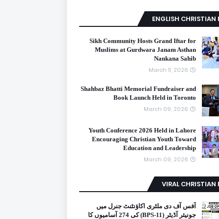
ENGLISH CHRISTIAN
Sikh Community Hosts Grand Iftar for
Muslims at Gurdwara Janam Asthan
Nankana Sahib
March 11, 2026
Shahbaz Bhatti Memorial Fundraiser and
Book Launch Held in Toronto
March 09, 2026
Youth Conference 2026 Held in Lahore
Encouraging Christian Youth Toward
Education and Leadership
March 09, 2026
VIRAL CHRISTIAN
آفس آف دی ملٹری اکاؤنٹنٹ جنرل میں
جونیئر آڈیٹر (BPS-11) کی 274 آسامیوں کا