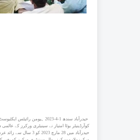
حیدرآباد سندھ 1-4-2023 ہیومن ر
کوآرڈینیٹر بوٹا امتیاز نے سینیٹری ورکرز کے عالم
حیدرآباد میں 28 مارچ 23
ورکرزملازمت کرنے والے سینیٹری ورکرز کو بغیر 