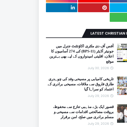
LATEST CHRISTIAN
آفس آف دی ملٹری اکاؤنٹنٹ جنرل میں
جونیئر آڈیٹر (BPS-11) کی 274 آسامیوں کا
اعلان، اقلیتی امیدواروں کے لیے بھی بہترین
موقع
July 30, 2026
تاریخی کامیابی پر مسیحی وفد کی چوہدری
طارق فاروق سے ملاقات، مسیحی برادری کے
اعتماد کو سراہا گیا
July 29, 2026
قصور ایک بڑے مذہبی تنازع سے محفوظ،
بروقت مصالحتی اقدامات سے مسیحی و
مسلم برادری میں صلح، امن برقرار
July 29, 2026