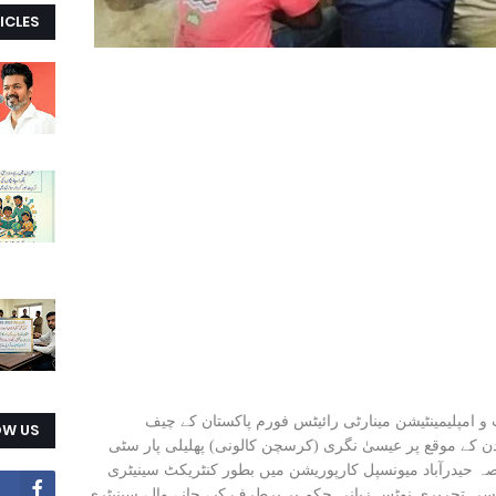
ICLES
ائیٹس ایکٹیوسٹ و امپلیمینٹیشن مینارٹی رائیٹس فورم پاکستان کے چیف
OW US
ی دن کے موقع پر عیسیٰ نگری (کرسچن کالونی) پھلیلی پار سٹی
20 کو 3 سال سے زائد عرصہ حیدرآباد میونسپل کارپوریشن میں بطور کنٹریکٹ سینیٹری
کسی تحریری نوٹس زبانی حکم پر برطرف کیے جانے والے سینیٹری