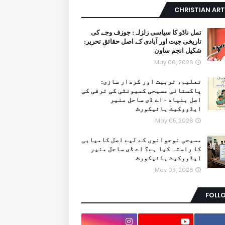
CHRISTIAN ART
تمل ناڈو کا سیاسی زلزلہ: جوزف وجے کی
تاریخی جیت اور آبادی کے اصل حقائق تحریر:
شکیل انجم ساون
May 06, 2026
تعلیم، تربیت اور کردار سازی:
پاکستانی مسیحی کمیونٹی کی ترقی کی
اصل بنیاد - اے ڈی ساحل منیر
ایڈووکیٹ ہائیکورٹ
May 05, 2026
مسیحی نوجوانوں کے لیے اصل کامیابی
کا راستہ کیا ہے؟ اے ڈی ساحل منیر
ایڈووکیٹ ہائیکورٹ
May 03, 2026
FOLL