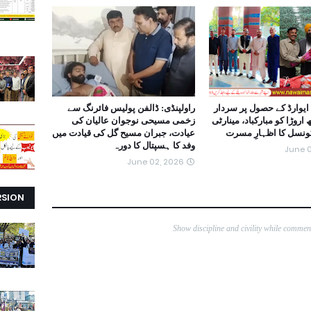
ایوارڈ کے حصول پر سردار
راولپنڈی: ڈالفن پولیس فائرنگ سے
روڑا کو مبارکباد، مینارٹی
زخمی مسیحی نوجوان عالیان کی
کونسل کا اظہارِ مسرت
عیادت، جبران مسیح گل کی قیادت میں
وفد کا ہسپتال کا دورہ
June 0
June 02, 2026
RSION
Show discipline and civility while comme