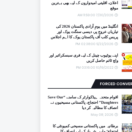
اعلان، اقلیتی امیدواروں کے لیے بھی بہترین
موقع
7/30/2026 11:59:00 AM
انگلینڈ میں یومِ آزادی پاکستان 2026 کی
تیاریاں عروج پر، دیسی سنگت یوکے اور
پریس کلب آف پاکستان یوکے کا اہم اجلاس
5/22/2026 02:38:00 PM
اپنے یوٹیوب چینل کے لیے فری سبسکرائبر اور
واچ ٹائم حاصل کریں
10/19/2022 03:16:00 PM
FORCED CONVE
اقوام متحدہ ہیڈکوارٹر کے سامنے “Save Our
Daughters” احتجاج، پاکستانی مسیحیوں نے
انصاف کا مطالبہ کر دیا
May 08, 2026
برطانیہ میں پاکستانی مسیحی کمیونٹی کا
احتجاج؛ ماریہ شہباز کے لیے انصاف کا