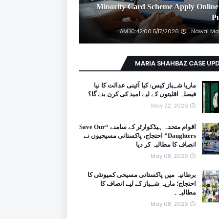
2026 Minority Card Scheme Apply Online
P
5/17/2026 10:42:00 AM
Nawai Ma
MARIA SHAHBAZ CASE UP
ماریا شہباز کیس: کیا آئینی عدالت کا نیا
فیصلہ اقلیتوں کے لیے امید کی کرن بنے گا؟
May 22, 2026
اقوام متحدہ ہیڈکوارٹر کے سامنے “Save Our
Daughters” احتجاج، پاکستانی مسیحیوں نے
انصاف کا مطالبہ کر دیا
May 08, 2026
برطانیہ میں پاکستانی مسیحی کمیونٹی کا
احتجاج؛ ماریہ شہباز کے لیے انصاف کا
مطالبہ۔
May 08, 2026