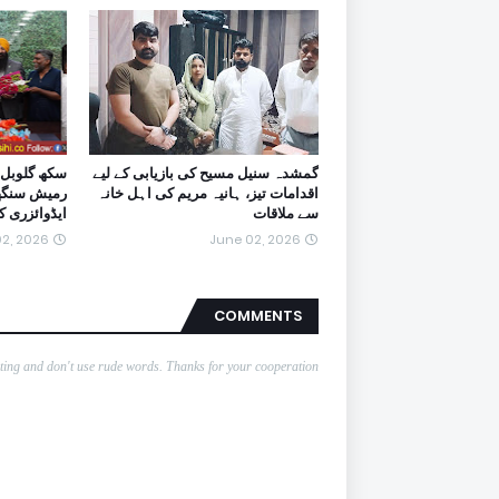
گمشدہ سنیل مسیح کی بازیابی کے لیے
سکھ گلوبل 
اقدامات تیز، ہانیہ مریم کی اہل خانہ
رمیش سنگھ ا
سے ملاقات
ایڈوائزری 
2, 2026
June 02, 2026
COMMENTS
nting and don't use rude words. Thanks for your cooperation