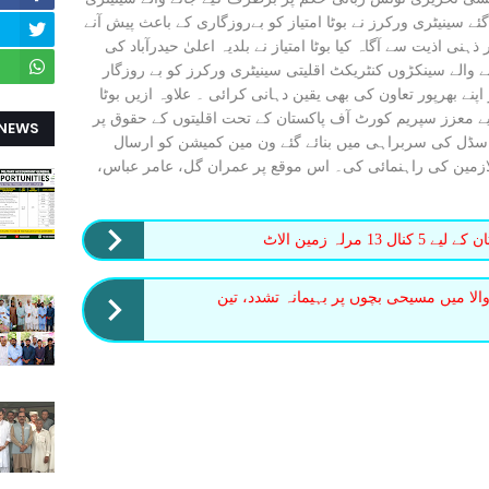
سینیٹری ورکرز نے بوٹا امتیاز کو بےروزگاری کے باعث پیش آنے
اذیت سے آگاہ کیا بوٹا امتیاز نے بلدیہ اعلیٰ حیدرآباد کی
والے سینکڑوں کنٹریکٹ اقلیتی سینیٹری ورکرز کو بے روزگار
نے بھرپور تعاون کی بھی یقین دہانی کرائی ۔ علاوہ ازیں بوٹا
یے معزز سپریم کورٹ آف پاکستان کے تحت اقلیتوں کے حقوق پر
 NEWS
 سڈل کی سربراہی میں بنائے گئے ون مین کمیشن کو ارسال
ملازمین کی راہنمائی کی۔ اس موقع پر عمران گل، عامر عباس،
مرلہ زمین الاٹ
الا میں مسیحی بچوں پر بہیمانہ تشدد، تین