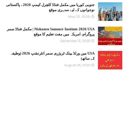
جنوبی کوریا میں مکمل فنڈڈ کلچرل کیمپ 2026 ، پاکستانی
نوجوانوں کے لیے سنہری موقع
May 23, 2026
Niskanen Summer Institute 2026 USA | مکمل فنڈڈ سمر
پروگرام، امریکہ میں مفت تعلیم کا موقع
December 31, 2025
USA میں ورلڈ بینک ٹریژری سمر انٹرنشپ 2026 (وظیفہ
کے ساتھ)
August 25, 2025