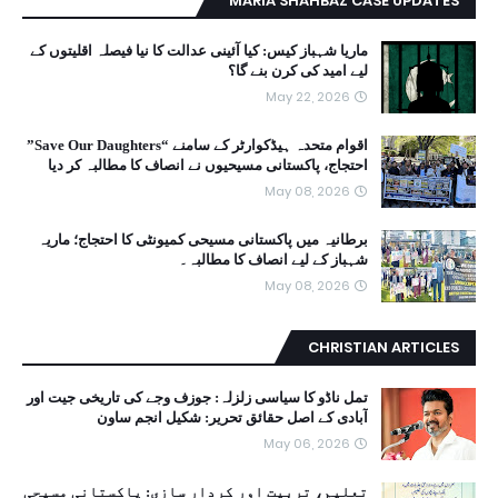
MARIA SHAHBAZ CASE UPDATES
ماریا شہباز کیس: کیا آئینی عدالت کا نیا فیصلہ اقلیتوں کے
لیے امید کی کرن بنے گا؟
May 22, 2026
اقوام متحدہ ہیڈکوارٹر کے سامنے “Save Our Daughters”
احتجاج، پاکستانی مسیحیوں نے انصاف کا مطالبہ کر دیا
May 08, 2026
برطانیہ میں پاکستانی مسیحی کمیونٹی کا احتجاج؛ ماریہ
شہباز کے لیے انصاف کا مطالبہ۔
May 08, 2026
CHRISTIAN ARTICLES
تمل ناڈو کا سیاسی زلزلہ: جوزف وجے کی تاریخی جیت اور
آبادی کے اصل حقائق تحریر: شکیل انجم ساون
May 06, 2026
تعلیم، تربیت اور کردار سازی: پاکستانی مسیحی