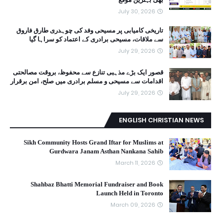
July 30, 2026
تاریخی کامیابی پر مسیحی وفد کی چوہدری طارق فاروق
سے ملاقات، مسیحی برادری کے اعتماد کو سراہا گیا
July 29, 2026
قصور ایک بڑے مذہبی تنازع سے محفوظ، بروقت مصالحتی
اقدامات سے مسیحی و مسلم برادری میں صلح، امن برقرار
July 29, 2026
ENGLISH CHRISTIAN NEWS
Sikh Community Hosts Grand Iftar for Muslims at
Gurdwara Janam Asthan Nankana Sahib
March 11, 2026
Shahbaz Bhatti Memorial Fundraiser and Book
Launch Held in Toronto
March 09, 2026