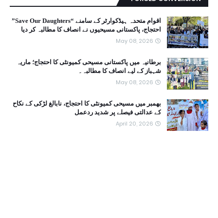
اقوام متحدہ ہیڈکوارٹر کے سامنے “Save Our Daughters”
احتجاج، پاکستانی مسیحیوں نے انصاف کا مطالبہ کر دیا
May 08, 2026
برطانیہ میں پاکستانی مسیحی کمیونٹی کا احتجاج؛ ماریہ
شہباز کے لیے انصاف کا مطالبہ۔
May 08, 2026
بھمبر میں مسیحی کمیونٹی کا احتجاج، نابالغ لڑکی کے نکاح
کے عدالتی فیصلے پر شدید ردعمل
April 20, 2026