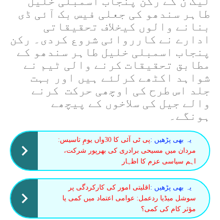
لیگ ن کے رکن پنجاب اسمبلی خلیل
طاہر سندھو کی جعلی فیس بک آئی ڈی
بنانے والوں کیخلاف تحقیقاتی
ادارے نے کارروائی شروع کردی۔ رکن
پنجاب اسمبلی خلیل طاہر سندھو کے
مطابق تحقیقات کرنے والی ٹیم نے
شواہد اکٹھے کرلئے ہیں اور بہت
جلد اس طرح کی اوچھی حرکت کرنے
والے جیل کی سلاخوں کے پیچھے
ہونگے۔
یہ بھی پڑھیں :
پی ٹی آئی کا 30واں یومِ تاسیس:
مردان میں مسیحی برادری کی بھرپور شرکت،
اہم سیاسی عزم کا اظہار
یہ بھی پڑھیں :
اقلیتی امور کی کارکردگی پر
سوشل میڈیا ردعمل: عوامی اعتماد میں کمی یا
مؤثر کام کی کمی؟