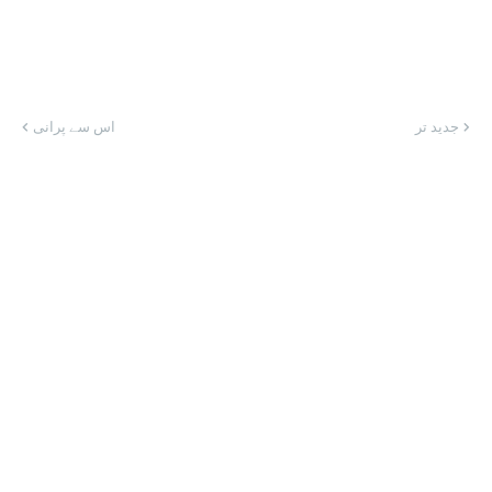
جدید تر
اس سے پرانی