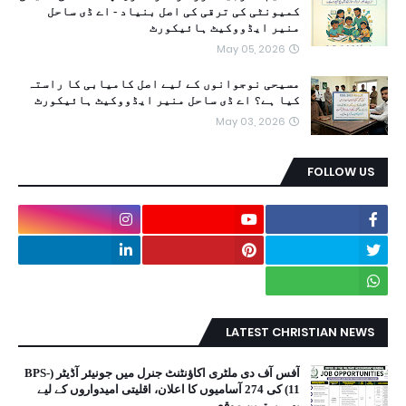
کمیونٹی کی ترقی کی اصل بنیاد - اے ڈی ساحل
منیر ایڈووکیٹ ہائیکورٹ
May 05, 2026
مسیحی نوجوانوں کے لیے اصل کامیابی کا راستہ
کیا ہے؟ اے ڈی ساحل منیر ایڈووکیٹ ہائیکورٹ
May 03, 2026
FOLLOW US
LATEST CHRISTIAN NEWS
آفس آف دی ملٹری اکاؤنٹنٹ جنرل میں جونیئر آڈیٹر (BPS-
11) کی 274 آسامیوں کا اعلان، اقلیتی امیدواروں کے لیے
بھی بہترین موقع