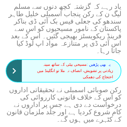
یاد رہے کہ گزشتہ کچھ دنوں سے مسلم
لیگ ن کے رکن پنجاب اسمبلی خلیل طاہر
سندھو کی جعلی فیس بک آئی ڈی بناکر
پاکستان کے نامور مسیحیوں کو اس سے
فرینڈ ریکویسٹز بھیجی گئیں۔ اس کے بعد
اس آئی ڈی پر متنازعہ مواد اپ لوڈ کیا
جاتا رہا۔
یہ بھی پڑھیں :
مسیحی بیٹی کے ساتھ مبینہ
زیادتی پر تشویش، انصاف نہ ملا تو انگلینڈ میں
احتجاج کی دھمکی
رکن صوبائی اسمبلی نے تحقیقاتی اداروں
کو اس کے خلاف قانونی کارروائی کی
درخواست دے دی ہے جس پر اداروں نے
کام شروع کردیا ہے اور جلد ملزمان قانون
کے کٹہرے میں ہوں گے۔