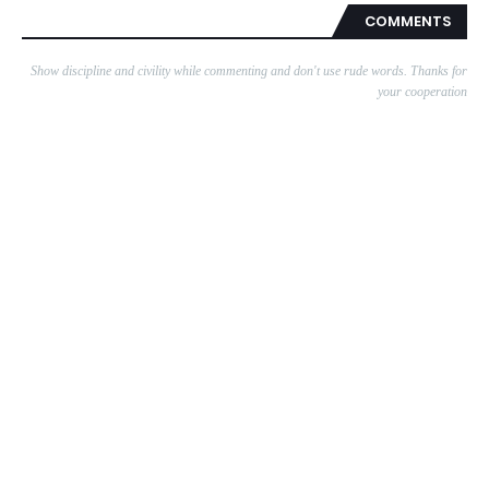
COMMENTS
Show discipline and civility while commenting and don't use rude words. Thanks for
your cooperation