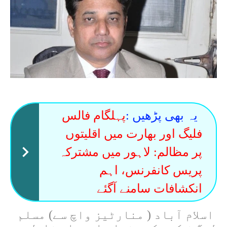
یہ بھی پڑھیں :
پہلگام فالس
فلیگ اور بھارت میں اقلیتوں
پر مظالم: لاہور میں مشترکہ
پریس کانفرنس، اہم
انکشافات سامنے آگئے
اسلام آباد ( منارٹیز واچ سے) مسلم