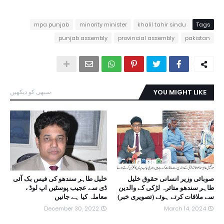
mpa punjab
minority minister
khalil tahir sindu
Tags
punjab assembly
provincial assembly
pakistan
YOU MIGHT LIKE
سبھی کو دیکھیں
صوبائی وزیر انسانی حقوق خلیل
خلیل طاہر سندھو کی فیس بک آئی
طاہر سندھو متاثرہ لڑکی کے والدین
ڈی سے عجیب پوسٹیں اپ لوڈ ،
سے ملاقات کرتے ہوئے (تصویری خبر)
معاملہ کیا ہے جانیں
December 30, 2022
March 14, 2024