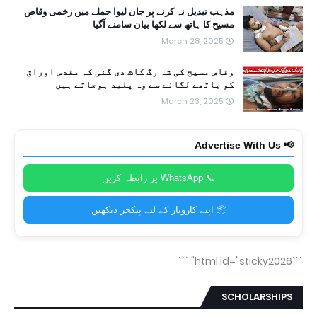
مذہب تبدیل نہ کرنے پر جان لیوا حملے میں زخمی وقاص
مسیح کا ہاتھ سے لکھا بیان سامنے آگیا
March 28, 2025
وقاص مسیح کی شہ رگ کاٹ دی گئی کہ مقدس اوراق
کو ہاتھے لگانے سے وہ پلید ہوجاتے ہیں
March 23, 2025
📢 Advertise With Us
📞 WhatsApp پر رابطہ کریں
📦 اپنے کاروبار کے لیے پیکجز دیکھیں
```
```html id="sticky2026"
SCHOLARSHIPS