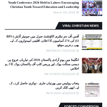
Youth Conference 2026 Held in Lahore Encouraging
Christian Youth Toward Education and Leadership
March 09, 2026
VIRAL CHRISTIAN NEWS
آفس آف دی ملٹری اکاؤنٹنٹ جنرل میں جونیئر آڈیٹر (BPS-
11) کی 274 آسامیوں کا اعلان، اقلیتی امیدواروں کے لیے
بھی بہترین موقع
7/30/2026 11:59:00 AM
انگلینڈ میں یومِ آزادی پاکستان 2026 کی تیاریاں عروج پر،
دیسی سنگت یوکے اور پریس کلب آف پاکستان یوکے کا اہم
اجلاس
5/22/2026 02:38:00 PM
پنجاب پولیس میں بھرتیاں جاری - نوکری حاصل کرنے کے
لیے ابھی کلک کریں
4/25/2025 10:25:00 PM
FORCED CONVERSION