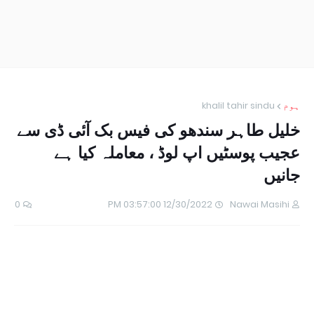
ہوم
khalil tahir sindu
خلیل طاہر سندھو کی فیس بک آئی ڈی سے
عجیب پوسٹیں اپ لوڈ ، معاملہ کیا ہے
جانیں
0
12/30/2022 03:57:00 PM
Nawai Masihi