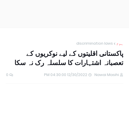
ہوم
discrimination laws
پاکستانی اقلیتوں کے لیے نوکریوں کے
تعصبانہ اشتہارات کا سلسلہ رک نہ سکا
0
12/30/2022 04:30:00 PM
Nawai Masihi