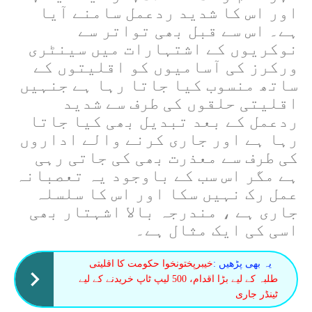
اور اس کا شدید ردعمل سامنے آیا
ہے۔ اس سے قبل بھی تواتر سے
نوکریوں کے اشتہارات میں سینٹری
ورکرز کی آسامیوں کو اقلیتوں کے
ساتھ منسوب کیا جاتا رہا ہے جنہیں
اقلیتی حلقوں کی طرف سے شدید
ردعمل کے بعد تبدیل بھی کیا جاتا
رہا ہے اور جاری کرنے والے اداروں
کی طرف سے معذرت بھی کی جاتی رہی
ہے مگر اس سب کے باوجود یہ تعصبانہ
عمل رک نہیں سکا اور اس کا سلسلہ
جاری ہے ، مندرجہ بالا اشہتار بھی
اسی کی ایک مثال ہے۔
یہ بھی پڑھیں :
خیبرپختونخوا حکومت کا اقلیتی
طلبہ کے لیے بڑا اقدام، 500 لیپ ٹاپ خریدنے کے لیے
ٹینڈر جاری