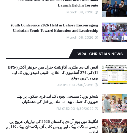
Launch Held in Toronto
March 09, 2026
Youth Conference 2026 Held in Lahore Encouraging
Christian Youth Toward Education and Leadership
March 09, 2026
VIRAL CHRISTIAN NEWS
آفس آف دی ملٹری اکاؤنٹنٹ جنرل میں جونیئر آڈیٹر (BPS-
11) کی 274 آسامیوں کا اعلان، اقلیتی امیدواروں کے لیے
بھی بہترین موقع
7/30/2026 11:59:00 AM
شیخو پورہ؛ مسیحی بچوں کے لیے فری سکول پر بھتہ
خوروں کا حملہ، بھتہ نہ ملنے پر قتل کی دھمکیاں
4/30/2022 01:52:00 PM
انگلینڈ میں یومِ آزادی پاکستان 2026 کی تیاریاں عروج پر،
دیسی سنگت یوکے اور پریس کلب آف پاکستان یوکے کا اہم
اجلاس