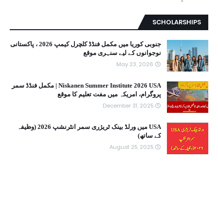
SCHOLARSHIPS
جنوبی کوریا میں مکمل فنڈڈ کلچرل کیمپ 2026 ، پاکستانی
نوجوانوں کے لیے سنہری موقع
May 23, 2026
Niskanen Summer Institute 2026 USA | مکمل فنڈڈ سمر
پروگرام، امریکہ میں مفت تعلیم کا موقع
December 31, 2025
USA میں ورلڈ بینک ٹریژری سمر انٹرنشپ 2026 (وظیفہ
کے ساتھ)
August 25, 2025