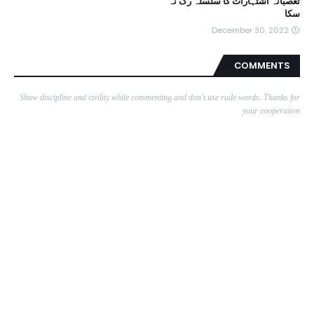
تعصبانہ اشتہارات کا سلسلہ رک نہ
سکا
December 30, 2022
COMMENTS
Show discipline and civility while commenting and don't use rude words. Thanks for
your cooperation