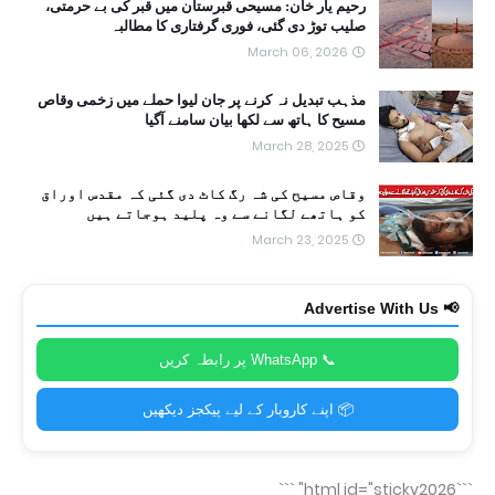
رحیم یار خان: مسیحی قبرستان میں قبر کی بے حرمتی،
صلیب توڑ دی گئی، فوری گرفتاری کا مطالبہ
March 06, 2026
مذہب تبدیل نہ کرنے پر جان لیوا حملے میں زخمی وقاص
مسیح کا ہاتھ سے لکھا بیان سامنے آگیا
March 28, 2025
وقاص مسیح کی شہ رگ کاٹ دی گئی کہ مقدس اوراق
کو ہاتھے لگانے سے وہ پلید ہوجاتے ہیں
March 23, 2025
📢 Advertise With Us
📞 WhatsApp پر رابطہ کریں
📦 اپنے کاروبار کے لیے پیکجز دیکھیں
```
```html id="sticky2026"