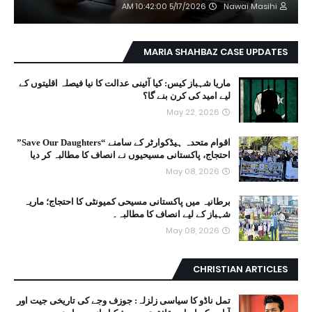
5/17/2026 10:42:00 AM
Nawai Masihi
MARIA SHAHBAZ CASE UPDATES
ماریا شہباز کیس: کیا آئینی عدالت کا نیا فیصلہ اقلیتوں کے
لیے امید کی کرن بنے گا؟
May 22, 2026
اقوام متحدہ ہیڈکوارٹر کے سامنے “Save Our Daughters”
احتجاج، پاکستانی مسیحیوں نے انصاف کا مطالبہ کر دیا
May 08, 2026
برطانیہ میں پاکستانی مسیحی کمیونٹی کا احتجاج؛ ماریہ
شہباز کے لیے انصاف کا مطالبہ۔
May 08, 2026
CHRISTIAN ARTICLES
تمل ناڈو کا سیاسی زلزلہ: جوزف وجے کی تاریخی جیت اور