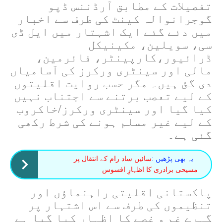
تفصیلات کے مطابق آرڈننس ڈپو
گوجرانوالہ کینٹ کی طرف سے اخبار
میں دئے گئے ایک اشہتار میں ایل ڈی
سی، سویلین، مکینیکل
ڈرائیور،کارپینٹر، فائرمین،
مالی اور سینٹری ورکرز کی آسامیاں
دی گئ ہیں۔ مگر حسب روایت اقلیتوں
کے لیے تعصب برتنے سے اجتناب نہیں
کیا گیا اور سینٹری ورکرز/خاکروب
کے لیے غیر مسلم ہونے کی شرط رکھی
گئی ہے۔
یہ بھی پڑھیں :
سائیں ساد رام کے انتقال پر
مسیحی برادری کا اظہارِ افسوس
پاکستانی اقلیتی راہنماؤں اور
تنظیموں کی طرف سے اس اشتہار پر
گہرے غم و غصے کا اظہار کیا گیا ہے