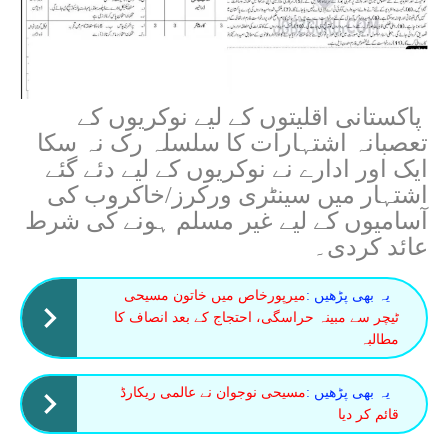
پاکستانی اقلیتوں کے لیے نوکریوں کے
تعصبانہ اشتہارات کا سلسلہ رک نہ سکا
ایک اور ادارے نے نوکریوں کے لیے دئے گئے
اشتہار میں سینٹری ورکرز/خاکروب کی
آسامیوں کے لیے غیر مسلم ہونے کی شرط
عائد کردی۔
یہ بھی پڑھیں :
میرپورخاص میں خاتون مسیحی
ٹیچر سے مبینہ حراسگی، احتجاج کے بعد انصاف کا
مطالبہ
یہ بھی پڑھیں :
مسیحی نوجوان نے عالمی ریکارڈ
قائم کر دیا