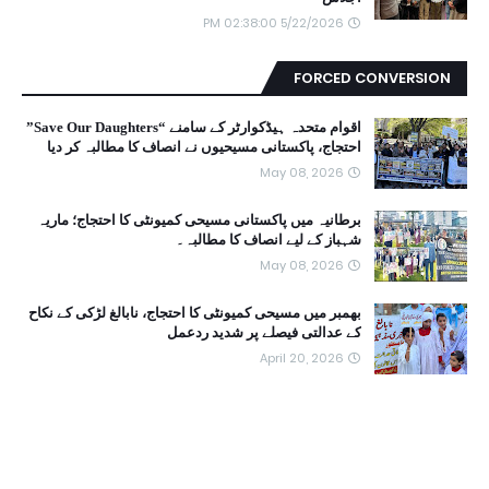
5/22/2026 02:38:00 PM
FORCED CONVERSION
اقوام متحدہ ہیڈکوارٹر کے سامنے “Save Our Daughters”
احتجاج، پاکستانی مسیحیوں نے انصاف کا مطالبہ کر دیا
May 08, 2026
برطانیہ میں پاکستانی مسیحی کمیونٹی کا احتجاج؛ ماریہ
شہباز کے لیے انصاف کا مطالبہ۔
May 08, 2026
بھمبر میں مسیحی کمیونٹی کا احتجاج، نابالغ لڑکی کے نکاح
کے عدالتی فیصلے پر شدید ردعمل
April 20, 2026