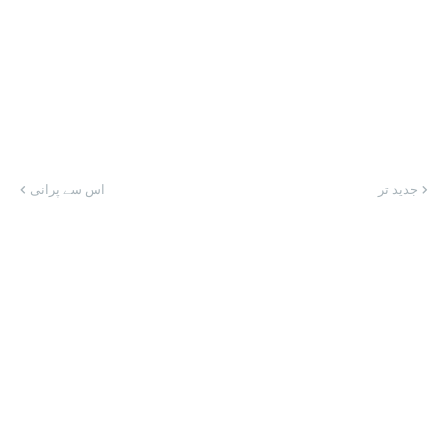
جدید تر
اس سے پرانی