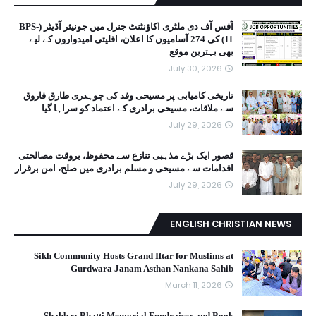
آفس آف دی ملٹری اکاؤنٹنٹ جنرل میں جونیئر آڈیٹر (BPS-
11) کی 274 آسامیوں کا اعلان، اقلیتی امیدواروں کے لیے
بھی بہترین موقع
July 30, 2026
تاریخی کامیابی پر مسیحی وفد کی چوہدری طارق فاروق
سے ملاقات، مسیحی برادری کے اعتماد کو سراہا گیا
July 29, 2026
قصور ایک بڑے مذہبی تنازع سے محفوظ، بروقت مصالحتی
اقدامات سے مسیحی و مسلم برادری میں صلح، امن برقرار
July 29, 2026
ENGLISH CHRISTIAN NEWS
Sikh Community Hosts Grand Iftar for Muslims at
Gurdwara Janam Asthan Nankana Sahib
March 11, 2026
Shahbaz Bhatti Memorial Fundraiser and Book