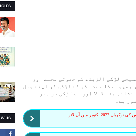
ICLES
سیحی لڑکی الزبتھ کو جھوٹی محبت اور
ر بھیجنے کا وعدہ کر کے لڑکی کو اپنے جال
نشانہ بنا ڈالا اور اب لڑکی در بدر
بور ہے۔
اسلام آباد کیپٹل ٹیریٹری پولیس کی نوکریاں 2022 اکتوبر میں آن لائن
OW US