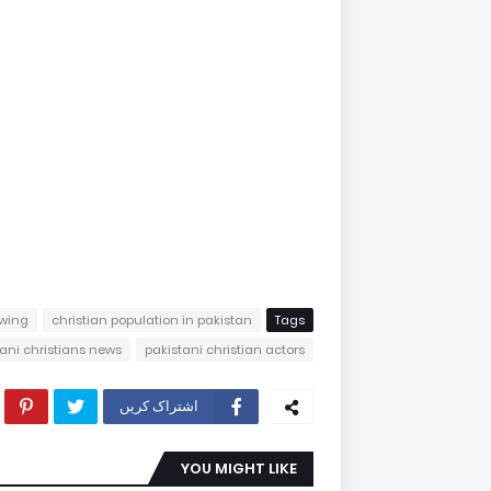
owing
christian population in pakistan
Tags
tani christians news
pakistani christian actors
اشتراک کریں
YOU MIGHT LIKE