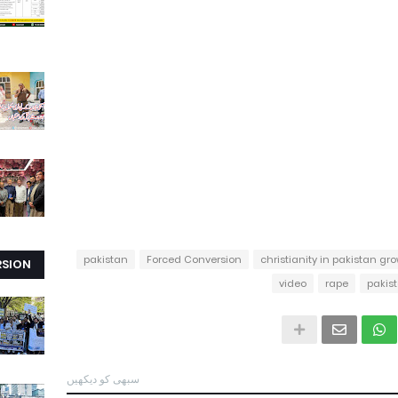
pakistan
Forced Conversion
christianity in pakistan gr
RSION
video
rape
pakis
سبھی کو دیکھیں