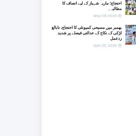
احتجاج؛ ماریہ شہباز کے لیے انصاف کا
مطالبہ۔
May 08, 2026
بھمبر میں مسیحی کمیونٹی کا احتجاج، نابالغ
لڑکی کے نکاح کے عدالتی فیصلے پر شدید
ردعمل
April 20, 2026