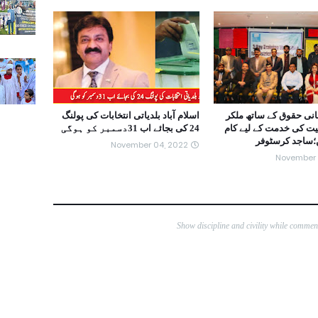
نی حقوق کے ساتھ ملکر
اسلام آباد بلدیاتی انتخابات کی پولنگ
یت کی خدمت کے لیے کام
24 کی بجائے اب 31دسمبر کو ہوگی
؛ساجد کرسٹوفر
November 04, 2022
November 
Show discipline and civility while comme