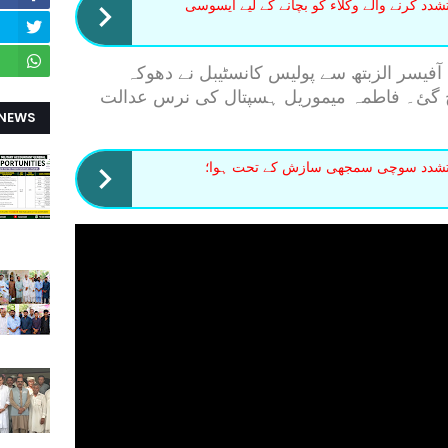
د کرنے والے وکلاء کو بچانے کے لیے ایسوسی
16 گریڈ کی گزٹڈ آفیسر الزبتھ سے پولیس کانسٹیبل نے دھوکہ
نچ گئ۔ فاطمہ میموریل ہسپتال کی نرس عدالت
 NEWS
تشدد سوچی سمجھی سازش کے تحت ہوا؛