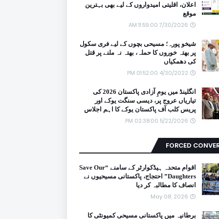
اعلان، اقلیتی امیدواروں کے لیے بھی بہترین
موقع
7/30/2026 11:59:00 AM
شیخو پورہ؛ مسیحی بچوں کے لیے فری سکول
پر بھتہ خوروں کا حملہ، بھتہ نہ ملنے پر قتل
کی دھمکیاں
4/30/2022 01:52:00 PM
انگلینڈ میں یومِ آزادی پاکستان 2026 کی
تیاریاں عروج پر، دیسی سنگت یوکے اور
پریس کلب آف پاکستان یوکے کا اہم اجلاس
5/22/2026 02:38:00 PM
FORCED CONVE
اقوام متحدہ ہیڈکوارٹر کے سامنے “Save Our
Daughters” احتجاج، پاکستانی مسیحیوں نے
انصاف کا مطالبہ کر دیا
May 08, 2026
برطانیہ میں پاکستانی مسیحی کمیونٹی کا