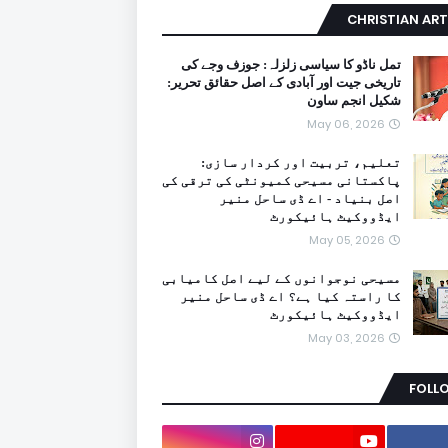
CHRISTIAN ART
تمل ناڈو کا سیاسی زلزلہ: جوزف وجے کی
تاریخی جیت اور آبادی کے اصل حقائق تحریر:
شکیل انجم ساون
May 06, 2026
تعلیم، تربیت اور کردار سازی:
پاکستانی مسیحی کمیونٹی کی ترقی کی
اصل بنیاد - اے ڈی ساحل منیر
ایڈووکیٹ ہائیکورٹ
May 05, 2026
مسیحی نوجوانوں کے لیے اصل کامیابی
کا راستہ کیا ہے؟ اے ڈی ساحل منیر
ایڈووکیٹ ہائیکورٹ
May 03, 2026
FOLL