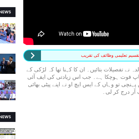
 NEWS
تقسیم تعلیمی وظائف کی تقریب
 نے تفصیلات بتائیں۔ ان کا کہنا تھا کہ لڑکی کے
باپ فوت ہوچکا ہے۔ جب اس زیادتی کی ایف آئی
 پہنچی تو وہاں کے ایس ایچ او نے اپنے پیٹی بھائی
 آر درج کر لی۔
 NEWS