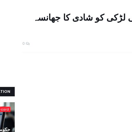
 لڑکی کو شادی کا جھانسہ
0
ATION
-card
حکومت