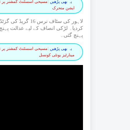
یہ بھی پڑھیں :
مسیحی اسسٹنٹ کمشنر پر تشد
ایشن متحرک
لاہور کی سٹاف نرس 
کردیا۔ لڑکی انصاف کے لیے عدالت پہ
پہنچ گئی۔
یہ بھی پڑھیں :
مسیحی اسسٹنٹ کمشنر پر 
مینارٹیز یونٹی کونسل