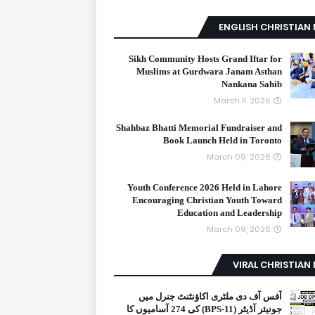
ENGLISH CHRISTIAN
Sikh Community Hosts Grand Iftar for
Muslims at Gurdwara Janam Asthan
Nankana Sahib
March 11, 2026
Shahbaz Bhatti Memorial Fundraiser and
Book Launch Held in Toronto
March 09, 2026
Youth Conference 2026 Held in Lahore
Encouraging Christian Youth Toward
Education and Leadership
March 09, 2026
VIRAL CHRISTIAN
آفس آف دی ملٹری اکاؤنٹنٹ جنرل میں
جونیئر آڈیٹر (BPS-11) کی 274 آسامیوں کا