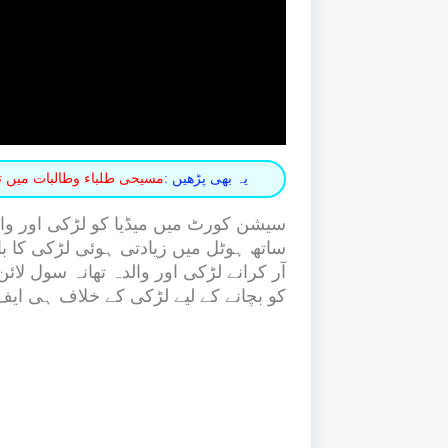
یہ بھی پڑھیں :
مسیحی طلباء وطالبات میں 
سیشن کورٹ میں میڈیا کو لڑکی اور والدہ
ساتھ ہوٹل میں زیادتی ہوئی لڑکی کا 
آر کرانے لڑکی اور والدہ تھانہ سول لائن
کو بچانے کے لیے لڑکی کے خلاف ہی ایف