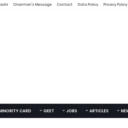
asihi
Chairman's Message
Contact
Data Policy
Privacy Policy
MINORITY CARD
GEET
JOBS
ARTICLES
NE