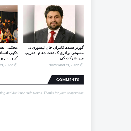
گورنر سندھ کامران خان ٹیسوری نے
محکمہ انسا
مسیحی برادری کے تحت دعائیہ تقریب
دکھی انسان
میں شرکت کی
کر رہے ہیں
21, 2022
November 21, 2022
COMMENTS
nting and don't use rude words. Thanks for your cooperation