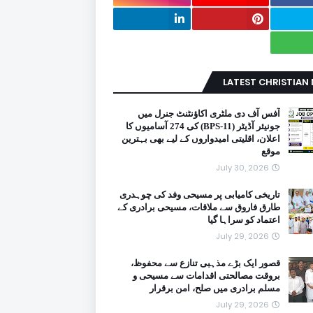
LATEST CHRISTIAN
آفس آف دی ملٹری اکاؤنٹنٹ جنرل میں
جونیئر آڈیٹر (BPS-11) کی 274 آسامیوں کا
اعلان، اقلیتی امیدواروں کے لیے بھی بہترین
موقع
July 30, 2026
تاریخی کامیابی پر مسیحی وفد کی چوہدری
طارق فاروق سے ملاقات، مسیحی برادری کے
اعتماد کو سراہا گیا
July 29, 2026
قصور ایک بڑے مذہبی تنازع سے محفوظ،
بروقت مصالحتی اقدامات سے مسیحی و
مسلم برادری میں صلح، امن برقرار
July 29, 2026