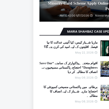
2026 Minority Card Scheme Apply Online
P
5/17/2026 10:42:00 AM
Nawai Ma
MARIA SHAHBAZ CASE UP
ماریا شہباز کیس: کیا آئینی عدالت کا نیا
فیصلہ اقلیتوں کے لیے امید کی کرن بنے گا؟
May 22, 2026
اقوام متحدہ ہیڈکوارٹر کے سامنے “Save Our
Daughters” احتجاج، پاکستانی مسیحیوں نے
انصاف کا مطالبہ کر دیا
May 08, 2026
برطانیہ میں پاکستانی مسیحی کمیونٹی کا
احتجاج؛ ماریہ شہباز کے لیے انصاف کا
مطالبہ۔
May 08, 2026