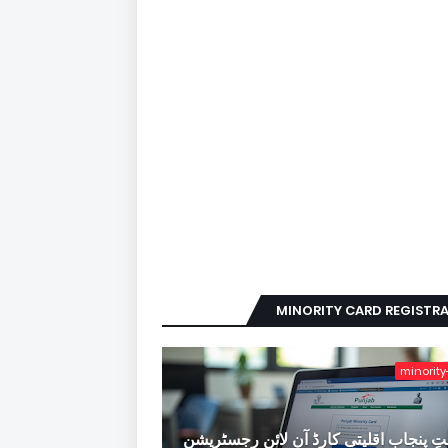
MINORITY CARD REGISTR
minority
ِ پنجاب اقلیتی کارڈ آن لائن رجسٹریشن