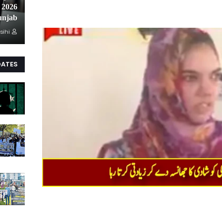
unjab
sihi
DATES