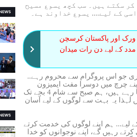
کر سکتے ہیں۔ سب کچھ یسوع مسیح
 NEWS
اسی کے لیے.... یسوع خداوند ہے۔
ورک اور پاکستان کرسچن
دد کے لیے دن رات میدان
ری جو اس پروگرام سے محروم رہے..
اپنے چرچ میں دوسرا مفت ایمیزون
ٹریننگ پروگرام شروع کرنے جا رہے ہیں، ہم صبح سے شام 4 بجے تک
ں لہذا یہ بہت سے لوگوں کے لیے آسان
 NEWS
ے لیے... ہم اپنے لوگوں کی خدمت کرتے
کرتے رہیں گے، اپنے نوجوانوں کو خدا