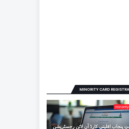
MINORITY CARD REGISTR
minority
ِ پنجاب اقلیتی کارڈ آن لائن رجسٹریشن