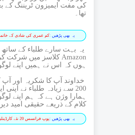
کی مفت ایمیزون ٹریننگ کے ب
تھا۔
یہ بھی پڑھیں :
کم عمری کی شادی کے خاتمے 
یہ بہت سارے طلباء کے ساتھ 
Amazon کلاسز میں شرکت 
ہوں کہ اس نے ہمیں اپنے لوگو
خداوند آپ کا شکریہ اور آپ 
200 سے زیادہ طلباء نے اپن
ہمارا وژن ہے کہ ہم اپنے لوگ
کلام کے ذریعے حقیقی امید دیں.
یہ بھی پڑھیں :
پوپ فرانسس 20 نئے کارڈینلزکو اپنے جانشین ہونے کے لئے منتخب کریں گے