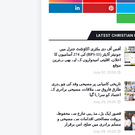
LATEST CHRISTIAN
آفس آف دی ملٹری اکاؤنٹنٹ جنرل میں
جونیئر آڈیٹر (BPS-11) کی 274 آسامیوں کا
اعلان، اقلیتی امیدواروں کے لیے بھی بہترین
موقع
July 30, 2026
تاریخی کامیابی پر مسیحی وفد کی چوہدری
طارق فاروق سے ملاقات، مسیحی برادری کے
اعتماد کو سراہا گیا
July 29, 2026
قصور ایک بڑے مذہبی تنازع سے محفوظ،
بروقت مصالحتی اقدامات سے مسیحی و
مسلم برادری میں صلح، امن برقرار
July 29, 2026