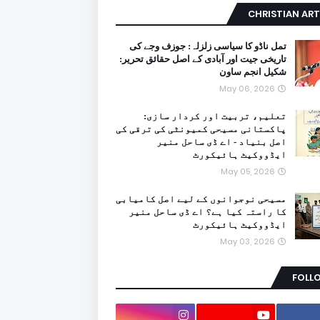
CHRISTIAN ART
تمل ناڈو کا سیاسی زلزلہ: جوزف وجے کی
تاریخی جیت اور آبادی کے اصل حقائق تحریر:
شکیل انجم ساون
May 06, 2026
تعلیم، تربیت اور کردار سازی:
پاکستانی مسیحی کمیونٹی کی ترقی کی
اصل بنیاد - اے ڈی ساحل منیر
ایڈووکیٹ ہائیکورٹ
May 05, 2026
مسیحی نوجوانوں کے لیے اصل کامیابی
کا راستہ کیا ہے؟ اے ڈی ساحل منیر
ایڈووکیٹ ہائیکورٹ
May 03, 2026
FOLL