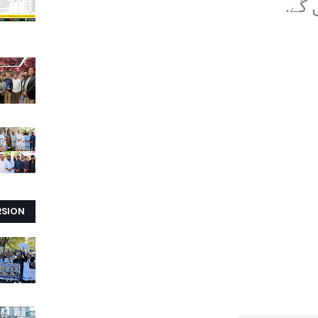
 گے.
RSION