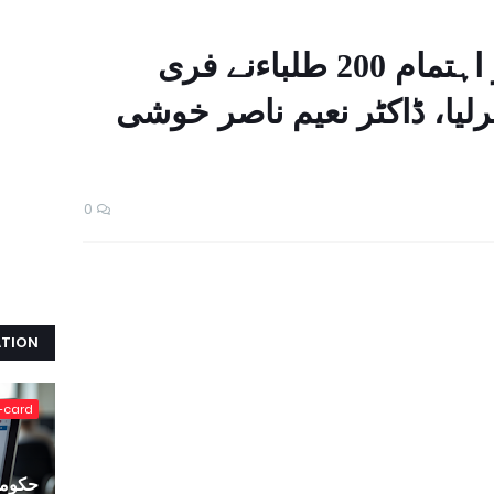
گڈسمیریٹن چرچ کے زیر اہتمام 200 طلباءنے فری
یا، ڈاکٹر نعیم ناصر خوشی
0
ATION
-card
حکومت