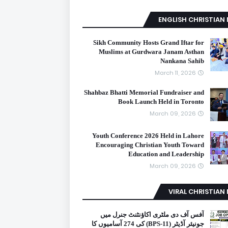
ENGLISH CHRISTIAN
Sikh Community Hosts Grand Iftar for
Muslims at Gurdwara Janam Asthan
Nankana Sahib
March 11, 2026
Shahbaz Bhatti Memorial Fundraiser and
Book Launch Held in Toronto
March 09, 2026
Youth Conference 2026 Held in Lahore
Encouraging Christian Youth Toward
Education and Leadership
March 09, 2026
VIRAL CHRISTIAN
آفس آف دی ملٹری اکاؤنٹنٹ جنرل میں
جونیئر آڈیٹر (BPS-11) کی 274 آسامیوں کا