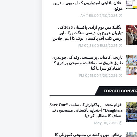
اعلان، اقلیتی امیدواروں کے لیے بھی بہترین
موقع
7/30/2026 11:59:00 AM
انگلینڈ میں یومِ آزادی پاکستان 2026 کی
تیاریاں عروج پر، دیسی سنگت یوکے اور
پریس کلب آف پاکستان یوکے کا اہم اجلاس
5/22/2026 02:38:00 PM
تاریخی کامیابی پر مسیحی وفد کی چوہدری
طارق فاروق سے ملاقات، مسیحی برادری کے
اعتماد کو سراہا گیا
7/29/2026 02:18:00 PM
FORCED CONVE
اقوام متحدہ ہیڈکوارٹر کے سامنے “Save Our
Daughters” احتجاج، پاکستانی مسیحیوں نے
انصاف کا مطالبہ کر دیا
May 08, 2026
برطانیہ میں پاکستانی مسیحی کمیونٹی کا