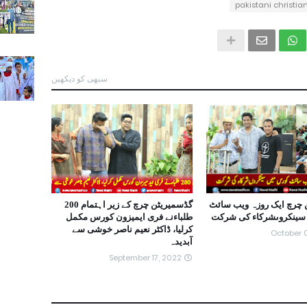
pakistani christi
سبھی کو دیکھیں
 چرچ ایک روزہ ویب سائٹ
گڈسمیریٹن چرچ کے زیر اہتمام 200
سینکروںشرکاء کی شرکت
طلباءنے فری ایمیزون کورس مکمل
کرلیا، ڈاکٹر نعیم ناصر خوشی سے
October 
آبدیدہ
September 17, 2022