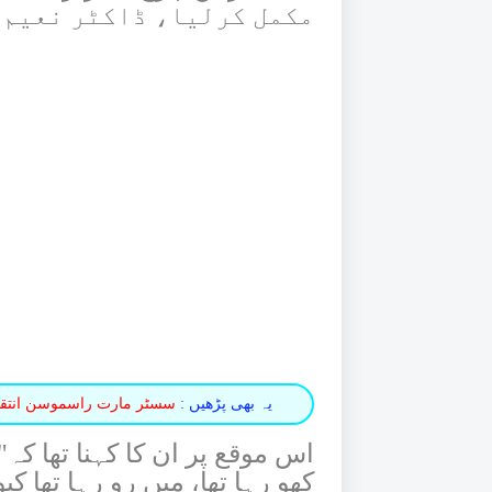
مکمل کرلیا، ڈاکٹر نعیم 
یہ بھی پڑھیں :
سسٹر مارت راسموسن انتقال 
اس موقع پر ان کا کہنا تھا کہ"
کھو رہا تھا، میں رو رہا تھا 