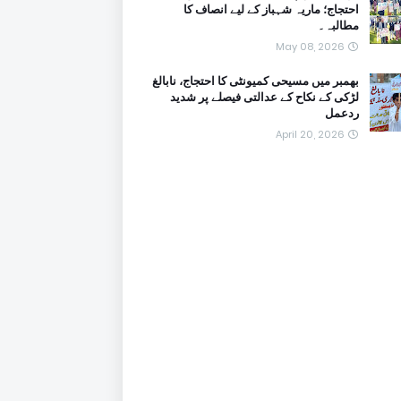
احتجاج؛ ماریہ شہباز کے لیے انصاف کا
مطالبہ۔
May 08, 2026
بھمبر میں مسیحی کمیونٹی کا احتجاج، نابالغ
لڑکی کے نکاح کے عدالتی فیصلے پر شدید
ردعمل
April 20, 2026