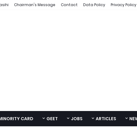
asihi
Chairman's Message
Contact
Data Policy
Privacy Policy
MINORITY CARD
GEET
JOBS
ARTICLES
NE