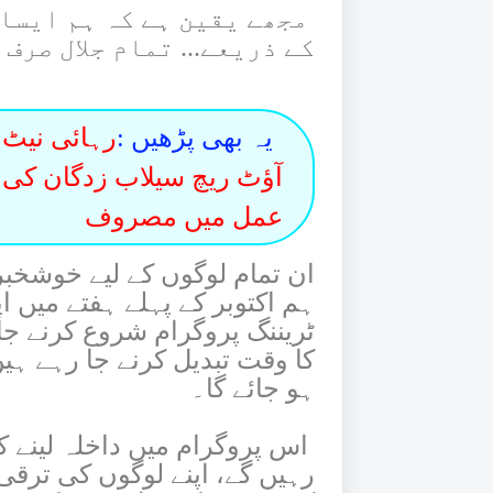
مجھے یقین ہے کہ ہم ایسا 
کے ذریعے... تمام جلال صرف 
یہ بھی پڑھیں :
رہائی نیٹ 
آؤٹ ریچ سیلاب زدگان کی م
عمل میں مصروف
ان تمام لوگوں کے لیے خوشخب
ہم اکتوبر کے پہلے ہفتے میں 
کا وقت تبدیل کرنے جا رہے ہی
ہو جائے گا۔
اس پروگرام میں داخلہ لینے ک
رہیں گے، اپنے لوگوں کی ترقی 