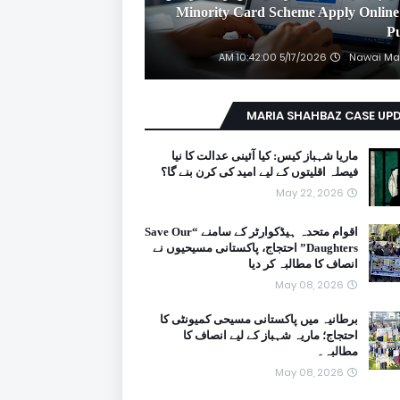
2026 Minority Card Scheme Apply Online
P
5/17/2026 10:42:00 AM
Nawai Ma
MARIA SHAHBAZ CASE UP
ماریا شہباز کیس: کیا آئینی عدالت کا نیا
فیصلہ اقلیتوں کے لیے امید کی کرن بنے گا؟
May 22, 2026
اقوام متحدہ ہیڈکوارٹر کے سامنے “Save Our
Daughters” احتجاج، پاکستانی مسیحیوں نے
انصاف کا مطالبہ کر دیا
May 08, 2026
برطانیہ میں پاکستانی مسیحی کمیونٹی کا
احتجاج؛ ماریہ شہباز کے لیے انصاف کا
مطالبہ۔
May 08, 2026