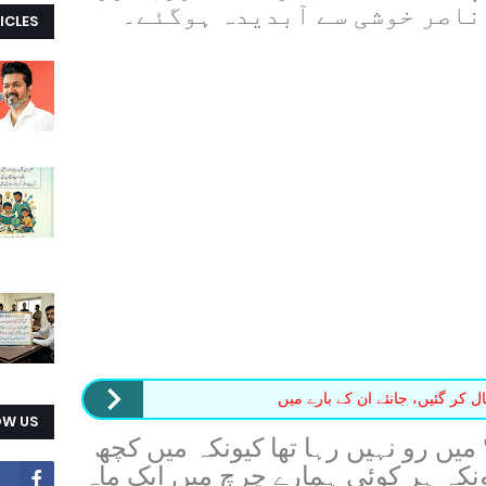
ناصر خوشی سے آبدیدہ ہوگئے۔
ICLES
کر گئیں، جانئے ان کے بارے میں
OW US
 میں رو نہیں رہا تھا کیونکہ میں کچھ
کیونکہ ہر کوئی ہمارے چرچ میں ایک ماہ