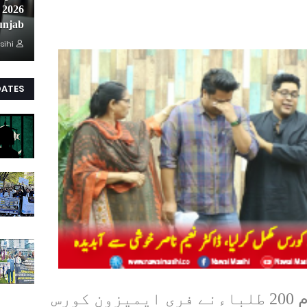
unjab
sihi
DATES
گڈسمیریٹن چرچ کے زیر اہتمام 200 طلباءنے فری ایمیزون کورس