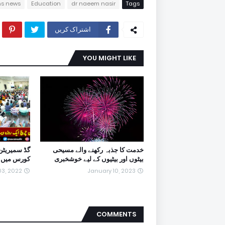
ans news
Education
dr naeem nasir
Tags
اشتراک کریں
YOU MIGHT LIKE
خدمت کا جذبہ رکھنے والے مسیحی
گڈ سمیریٹن
بیٹوں اور بیٹیوں کے لیے خوشخبری
کورس میں 
03, 2022
January 10, 2023
COMMENTS